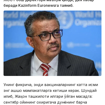
беради Kazinform Euronewsга таяниб.
Унинг фикрича, энди вакциналарнинг катта қисми
энг қашшоқ мамлакатларга кетиши керак. Шундай
қилиб, Жаҳон ташкилоти илгари қўйган мақсадга:
сентябр ойининг охиригача дунёнинг барча