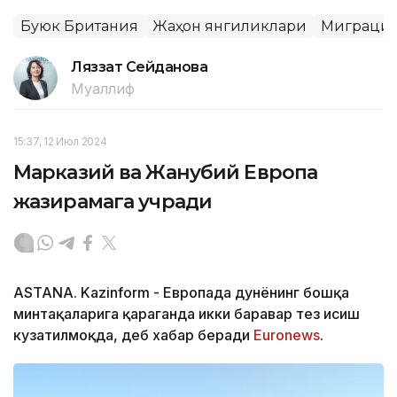
Буюк Британия
Жаҳон янгиликлари
Миграци
Ляззат Сейданова
Муаллиф
15:37, 12 Июл 2024
Марказий ва Жанубий Европа
жазирамага учради
ASTANA. Kazinform - Европада дунёнинг бошқа
минтақаларига қараганда икки баравар тез исиш
кузатилмоқда, деб хабар беради
Еuronews
.