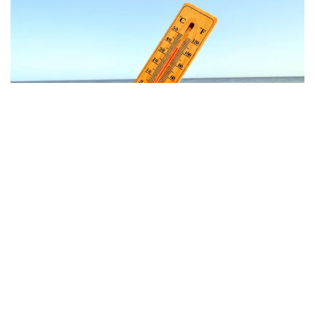
Фото: freepik.com
Иссиқлик туфайли Европанинг марказий ва
жанубий ҳудудларида ҳаво ҳарорати 40
даражагача кўтарилди. Италия, Руминия ва бошқа
мамлакатларда расмийлар одамларни куннинг энг
иссиқ соатларида эҳтиёт бўлиш, кўп сув ичиш ва
қуёшга чиқмаслик ҳақида огоҳлантирмоқда.
Пайшанба куни Италия ҳукумати еттита шаҳарда,