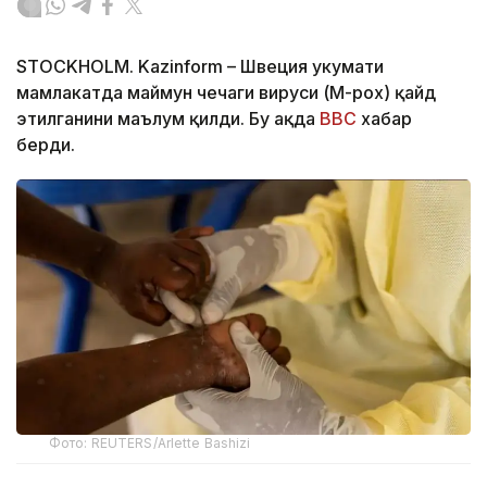
STOCKHOLM. Kazinform – Швеция ҳукумати
мамлакатда маймун чечаги вируси (M-pox) қайд
этилганини маълум қилди. Бу ҳақда
BBC
хабар
берди.
Фото: REUTERS/Arlette Bashizi