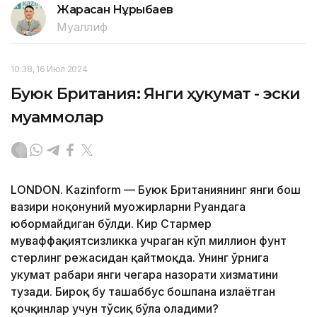
Жарасқан Нұрыбаев
Муаллиф
10:38, 16 Июл 2024
Буюк Британия: Янги ҳукумат - эски
муаммолар
LONDON. Kazinform — Буюк Британиянинг янги бош
вазири ноқонуний муҳожирларни Руандага
юбормайдиган бўлди. Кир Стармер
муваффақиятсизликка учраган кўп миллион фунт
стерлинг режасидан қайтмоқда. Унинг ўрнига
ҳукумат раҳбари янги чегара назорати хизматини
тузади. Бироқ бу ташаббус бошпана излаётган
қочқинлар учун тўсиқ бўла оладими?