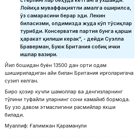
стерлинглар беҳуда кетганга ўхшайди.
Лойиҳа муваффақиятли амалга оширилса,
ўз самарасини берар эди. Лекин
биласизми, олдимизда жуда кўп тўсиқлар
турибди. Консерватив партия бунга қарши
ҳаракат қилиши керак”, - дейди Суэлла
Браверман, Буюк Британия собиқ ички
ишлар вазири.
Йил бошидан буён 13500 дан ортиқ одам
шишириладиган қайиқ билан Британия қирғоқларигача
сузип келган.
Бироқ ҳозир кучли шамоллар ва денгизларнинг
тўлқини туфайли уларнинг сони камайиб бормоқда.
Бу узоқ давом этмаслигини расмийлар яхши
билади.
Муаллиф: Ғалимжан Қараманули