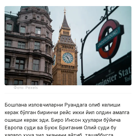
Фото: Pexels
Бошпана изловчиларни Руандага олиб келиши
керак бўлган биринчи рейс икки йил олдин амалга
ошиши керак эди. Бироқ Инсон ҳуқуқлари бўйича
Европа суди ва Буюк Британия Олий суди бу
халқаро ҳуқуққа зид эканини айтиб, ташаббусга