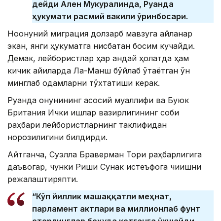
дейди Ален Мукуралинда, Руанда
ҳукумати расмий вакили ўринбосари.
Ноқонуний миграция долзарб мавзуга айланар
экан, янги ҳукуматга нисбатан босим кучайди.
Демак, лейбористлар ҳар қандай ҳолатда ҳам
кичик қайиқларда Ла-Манш бўйлаб ўтаётган ўн
минглаб одамларни тўхтатиши керак.
Руанда қонунининг асосий муаллифи ва Буюк
Британия Ички ишлар вазирлигининг собиқ
раҳбари лейбористларнинг таклифидан
норозилигини билдирди.
Айтганча,
Суэлла Браверман Тори раҳбарлигига
даъвогар
, чунки Риши Сунак истеъфога чиқишни
режалаштиряпти.
“Кўп йиллик машаққатли меҳнат,
парламент актлари ва миллионлаб фунт