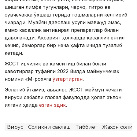
шишган лимфа тугунлари, чарчоқ, титроқ ва
сувчечакка ўхшаш терида тошмаларни келтириб
чиқаради. Муайян даволаш усули мавжуд эмас,
аммо касаллик антивирал препаратлар билан
даволанади. Аксарият ҳолларда касаллик енгил
кечиб, беморлар бир неча ҳафта ичида тузалиб
кетади.
ЖССТ ирқчилик ва камситиш билан боғлиқ
хавотирлар туфайли 2022 йилда маймунчечак
номини «М-pox»га
ўзгартирган
.
Эслатиб ўтамиз, аввалроқ ЖССТ маймун чечаги
вируси сабабли глобал фавқулодда ҳолат эълон
қилгани ҳақида
ёзган эдик
.
Вирус
Соғлиқни сақлаш
Тиббиёт
Жаҳон соғлиқ