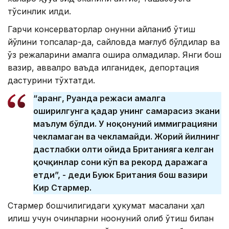
тўсқинлик қилди.
Гарчи консерваторлар қонунни айланиб ўтиш
йўлини топсалар-да, сайловда мағлуб бўлдилар ва
ўз режаларини амалга ошира олмадилар. Янги бош
вазир, аввалроқ ваъда қилганидек, депортация
дастурини тўхтатди.
“Қаранг, Руанда режаси амалга
оширилгунга қадар унинг самарасиз экани
маълум бўлди. У ноқонуний иммиграцияни
чекламаган ва чекламайди. Жорий йилнинг
дастлабки олти ойида Британияга келган
қочқинлар сони кўп ва рекорд даражага
етди”, - деди Буюк Британия бош вазири
Кир Стармер.
Стармер бошчилигидаги ҳукумат масалани ҳал
қилиш учун қочқинларни ноқонуний олиб ўтиш билан