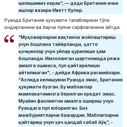
қилишимиз керак”, — деди Британия ички
ишлар вазири Иветт Купер.
Руанда Британия ҳукумати талабларини тўлиқ
қондирганини ва барча пулни сарфлаганини айтди.
“Муҳожирларни вақтинча жойлаштириш
учун бошпана тайёрланди, ҳатто
қочқинлар учун уйлар қурилиши ҳам
бошланди. Имзоланган шартномада режа
амалга ошмаса, пул қайтарилиши
айтилмаган", - дейди Африка расмийлари.
“Аслида келишувни Руанда эмас, Британия
ҳукумати бузган. Бу маблағлар
мамлакатимизга берилган кредит эмас.
Муайян фаолиятни амалга ошириш учун
Руандага пул юборилган. Биз
мажбуриятларни бажардик. Маблағларни
қайтариш учун ҳеч қандай сабаб йўқ”, -