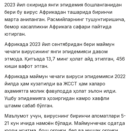
2023 йил охирида янги эпидемия бошланганидан
бери бу вирус Африкадан ташқарида биринчи
марта аниқланган. Расмийларнинг тушунтиришича,
бемор касалликни Африкага сафари пайтида
юқтирган.
Африкада 2023 йил сентябридан бери маймун
чечаги вирусининг янги эпидемияси давом
этмоқда. Қитъада 13,7 минг ҳолат қайд этилган, 456
киши вафот этган.
Африкада маймун чечаги вируси эпидемияси 2022
йилда ҳам кузатилди ва ЖССТ ҳам халқаро
аҳамиятга молик фавқулодда ҳолат эълон қилди.
Ушбу эпидемияга ҳозиргидан камроқ хавфли
штамм сабаб бўлган.
Маълумот учун, вируснинг биринчи аломатлари 5-
21 кун ичида намоён бўлади. Маймунчечак одатда
юқори иситма, бош оғриғи, бел ва мушак оғриғи,