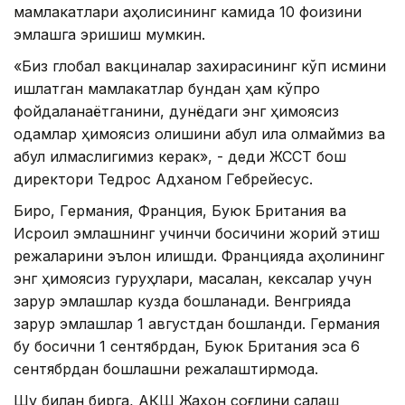
мамлакатлари аҳолисининг камида 10 фоизини
эмлашга эришиш мумкин.
«Биз глобал вакциналар захирасининг кўп қисмини
ишлатган мамлакатлар бундан ҳам кўпроқ
фойдаланаётганини, дунёдаги энг ҳимоясиз
одамлар ҳимоясиз қолишини қабул қила олмаймиз ва
қабул қилмаслигимиз керак», - деди ЖССТ бош
директори Тедрос Адханом Гебрейесус.
Бироқ, Германия, Франция, Буюк Британия ва
Исроил эмлашнинг учинчи босқичини жорий этиш
режаларини эълон қилишди. Францияда аҳолининг
энг ҳимоясиз гуруҳлари, масалан, кексалар учун
зарур эмлашлар кузда бошланади. Венгрияда
зарур эмлашлар 1 августдан бошланди. Германия
бу босқични 1 сентябрдан, Буюк Британия эса 6
сентябрдан бошлашни режалаштирмоқда.
Шу билан бирга, АҚШ Жаҳон соғлиқни сақлаш