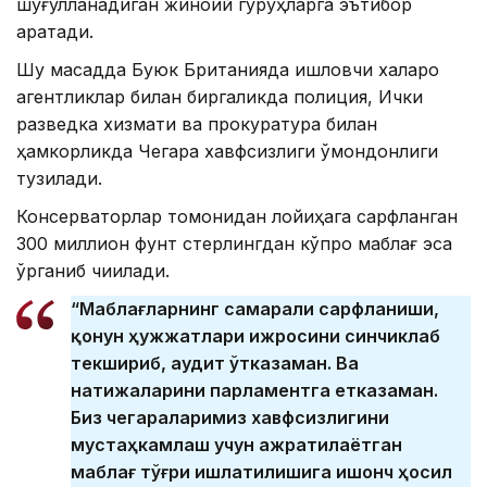
шуғулланадиган жиноий гуруҳларга эътибор
қаратади.
Шу мақсадда Буюк Британияда ишловчи халқаро
агентликлар билан биргаликда полиция, Ички
разведка хизмати ва прокуратура билан
ҳамкорликда Чегара хавфсизлиги қўмондонлиги
тузилади.
Консерваторлар томонидан лойиҳага сарфланган
300 миллион фунт стерлингдан кўпроқ маблағ эса
ўрганиб чиқилади.
“Маблағларнинг самарали сарфланиши,
қонун ҳужжатлари ижросини синчиклаб
текшириб, аудит ўтказаман. Ва
натижаларини парламентга етказаман.
Биз чегараларимиз хавфсизлигини
мустаҳкамлаш учун ажратилаётган
маблағ тўғри ишлатилишига ишонч ҳосил