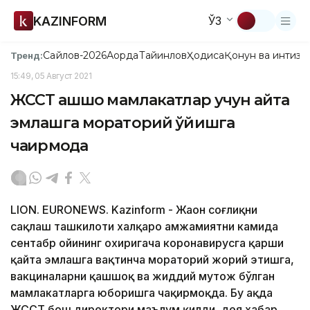
KAZINFORM
ЎЗ
Сайлов-2026
Ақорда
Тайинлов
Ҳодиса
Қонун ва интизо
Тренд:
15:49, 05 Август 2021
ЖССТ қашшоқ мамлакатлар учун қайта
эмлашга мораторий қўйишга
чақирмоқда
LION. EURONEWS. Kazinform - Жаҳон соғлиқни
сақлаш ташкилоти халқаро ҳамжамиятни камида
сентабр ойининг охиригача коронавирусга қарши
қайта эмлашга вақтинча мораторий жорий этишга,
вакциналарни қашшоқ ва жиддий муҳтож бўлган
мамлакатларга юборишга чақирмоқда. Бу ҳақда
ЖССТ бош директори маълум қилди, дея хабар