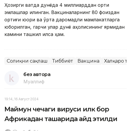
Ҳозирги вақтда дунёда 4 миллиарддан ортиқ
эмлашлар қилинган. Вакциналарнинг 80 фоиздан
ортиғи юқори ва ўрта даромадли мамлакатларга
юборилган, гарчи улар дунё аҳолисининг ярмидан
камини ташкил қилса ҳам.
Соғлиқни сақлаш
Тиббиёт
Вакцина
Халқаро т
без автора
Муаллиф
19:14, 16 Август 2024
Маймун чечаги вируси илк бор
Африкадан ташқарида қайд этилди