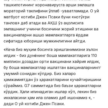
ташкилотининг коронавирусга қарши эмлашга
мораторий таклифини қўллаб -қувватламади. Оқ уй
матбуот котиби Джен Псаки буни «нотўғри
танлов» деб атади ва АҚШ ўз аҳолисига
эмлашнинг учинчи босқичини жорий этишини ва
вакциналарни қашшоқ мамлакатларга ёрдам
сифатида юбориши мумкинлигини айтди.
«Кеча биз муҳим босқичга эришганимизни эълон
қилдик - биз дунёнинг бошқа мамлакатларига 110
миллион дозадан ортиқ вакцинани хайрия қилдик,
бу бошқа мамлакатлар ишлатган вакциналарнингг
умумий сонидан кўпдир. Биз халқаро
ҳамжамиятдан ўз ҳаракатларини кучайтиришини
сўраймиз. G7 саммитида биз баъзи ҳаракатларни
кўрдик. Ҳали қилинадиган ишлар кўп, лекин биз
иккаласини ҳам қила оламиз деб ишонамиз «, -
деди Оқ уй котиби Джен Псаки.