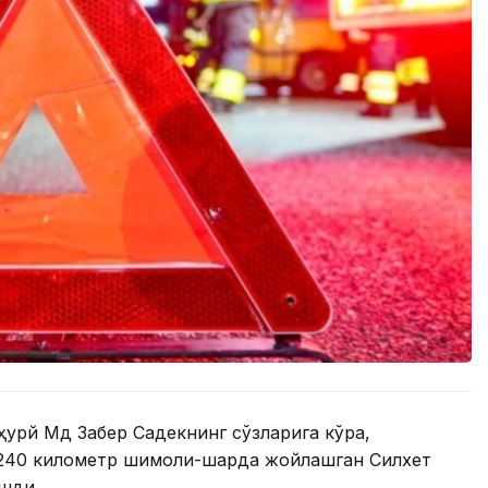
урй Мд Забер Садекнинг сўзларига кўра,
240 километр шимоли-шарқда жойлашган Силхет
ашди.