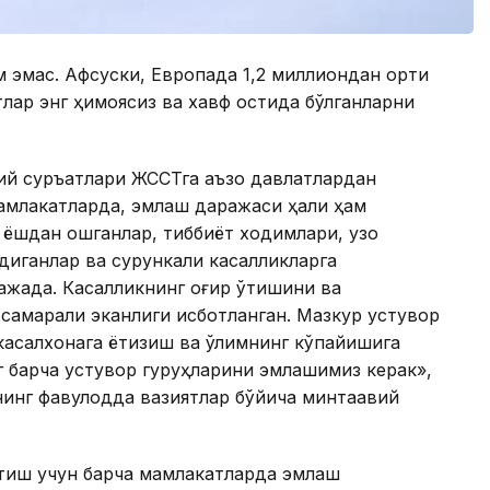
 эмас. Афсуски, Европада 1,2 миллиондан ортиқ
лар энг ҳимоясиз ва хавф остида бўлганларни
ий суръатлари ЖССТга аъзо давлатлардан
мамлакатларда, эмлаш даражаси ҳали ҳам
0 ёшдан ошганлар, тиббиёт ходимлари, узоқ
иганлар ва сурункали касалликларга
ажада. Касалликнинг оғир ўтишини ва
самарали эканлиги исботланган. Мазкур устувор
асалхонага ётқизиш ва ўлимнинг кўпайишига
г барча устувор гуруҳларини эмлашимиз керак»,
нинг фавқулодда вазиятлар бўйича минтақавий
атиш учун барча мамлакатларда эмлаш