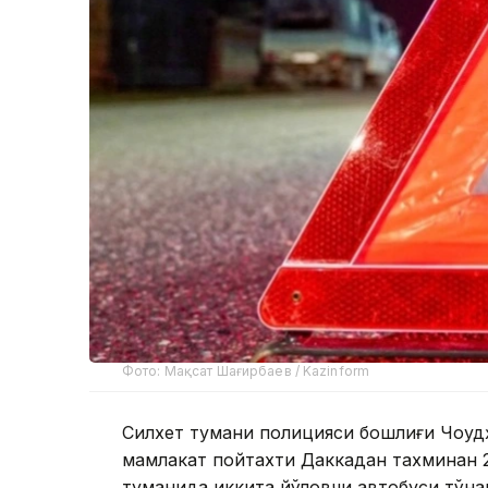
Фото: Мақсат Шағирбаев / Kazinform
Силхет тумани полицияси бошлиғи Чоудҳ
мамлакат пойтахти Даккадан тахминан 
туманида иккита йўловчи автобуси тўқн