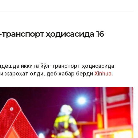
-транспорт ҳодисасида 16
ладешда иккита йўл-транспорт ҳодисасида
ши жароҳат олди, деб хабар берди
Xinhua
.