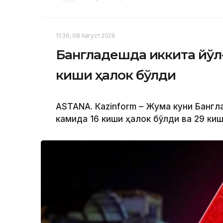
11:36, 08 Август 2026
Бангладешда иккита йўл
киши ҳалок бўлди
ASTANА. Кazinform – Жума куни Банг
камида 16 киши ҳалок бўлди ва 29 ки