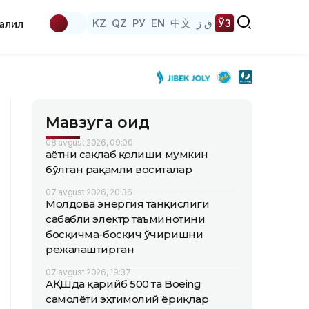
KZ
QZ
РУ
EN
中文
ق ز
ЎЗ
аҳлил
Мавзуга оид
08 avgust 2026, 09:00
Ҳаётни сақлаб қолиши мумкин
бўлган рақамли воситалар
07 avgust 2026, 20:36
Молдова энергия танқислиги
сабабли электр таъминотини
босқичма-босқич ўчиришни
режалаштирган
07 avgust 2026, 19:37
АҚШда қарийб 500 та Boeing
самолёти эҳтимолий ёриқлар