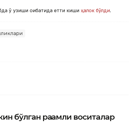
бда ўқ узиши оқибатида етти киши
ҳалок бўлди
.
иликлари
кин бўлган рақамли воситалар