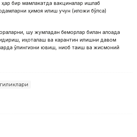
, ҳар бир мамлакатда вакциналар ишлаб
 одамларни ҳимоя қилиш учун (иложи бўлса)
чораларни, шу жумладан беморлар билан алоқада
қидириш, иҳоталаш ва карантин қилишни давом
арда қўлингизни ювиш, ниқоб тақиш ва жисмоний
нгиликлари