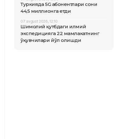
Туркияда 5G абонентлари сони
44,5 миллионга етди
07 avgust 2026, 12:10
Шимолий қутбдаги илмий
экспедицияга 22 мамлакатнинг
ўқувчилари йўл олишди