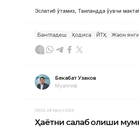
Эслатиб ўтамиз, Таиландда ўқувчи макта
Бангладеш
Ҳодиса
ЙТҲ
Жаҳон янг
Бекабат Узаков
Муаллиф
09:00, 08 Август 2026
Ҳаётни сақлаб қолиши мум