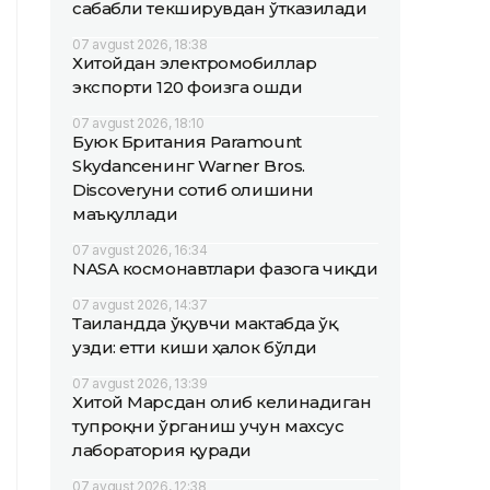
сабабли текширувдан ўтказилади
07 avgust 2026, 18:38
Хитойдан электромобиллар
экспорти 120 фоизга ошди
07 avgust 2026, 18:10
Буюк Британия Paramount
Skydanceнинг Warner Bros.
Discoveryни сотиб олишини
маъқуллади
07 avgust 2026, 16:34
NASA космонавтлари фазога чиқди
07 avgust 2026, 14:37
Таиландда ўқувчи мактабда ўқ
узди: етти киши ҳалок бўлди
07 avgust 2026, 13:39
Хитой Марсдан олиб келинадиган
тупроқни ўрганиш учун махсус
лаборатория қуради
07 avgust 2026, 12:38