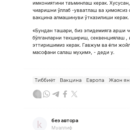
имкониятини таъминлаш керак. Хусусан
чиқаришни қўллаб -қувватлаш ва ҳимоясиз
вакцина алмашинуви ўтказилиши керак.
«Бундан ташқари, биз эпидемияга қарши 
бўлганларни текшириш, секвенциялаш , 
эттиришимиз керак. Гавжум ва ёпиқ жойл
масофани сақлаш муҳим», - деди у.
Тиббиёт
Вакцина
Европа
Жаҳон я
без автора
Муаллиф