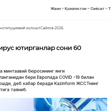
Жаҳон
Қозоғистон
Сиёсат
Т
нституциявий ислоҳот
Сайлов-2026
рус юқтирганлар сони 60
а минтақавий бюросининг янги
анганидан бери Европада COVID -19 билан
ошди, деб хабар беради Kazinform ЖССТнинг
тига таяниб.