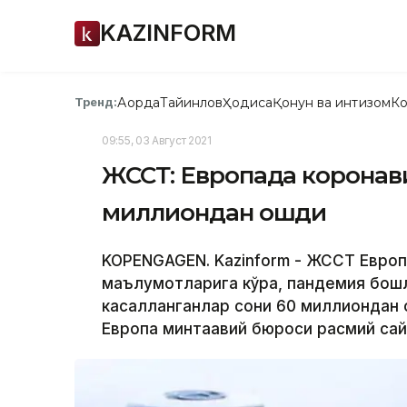
KAZINFORM
Ақорда
Тайинлов
Ҳодиса
Қонун ва интизом
Ко
Тренд:
09:55, 03 Август 2021
ЖССТ: Европада коронави
миллиондан ошди
KOPENGAGEN. Kazinform - ЖССТ Европ
маълумотларига кўра, пандемия бошл
касалланганлар сони 60 миллиондан 
Европа минтақавий бюроси расмий сай