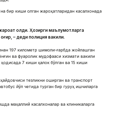
 Яна бир киши олган жароҳатларидан касалхонада
и жароҳат олди. Ҳозирги маълумотларга
 оғир, – деди полиция вакили.
инан 197 километр шимоли-ғарбда жойлашган
ёнғин ва фуқаролик мудофааси хизмати вакили
 ҳодисада 7 киши ҳалок бўлган ва 15 киши
 ҳайдовчиси тезликни оширган ва транспорт
втобус йўл четида турган бир гуруҳ ишчиларга
шда маҳаллий касалхоналар ва клиникаларга