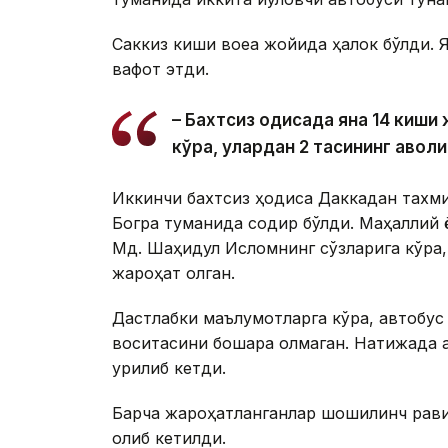
Саккиз киши воқеа жойида ҳалок бўлди.
вафот этди.
– Бахтсиз ҳодисада яна 14 киш
кўра, улардан 2 тасининг аҳволи
Иккинчи бахтсиз ҳодиса Даккадан тахм
Богра туманида содир бўлди. Маҳаллий 
Мд. Шаҳидул Исломнинг сўзларига кўра,
жароҳат олган.
Дастлабки маълумотларга кўра, автобус
воситасини бошқара олмаган. Натижада а
урилиб кетди.
Барча жароҳатланганлар шошилинч рави
олиб кетилди.