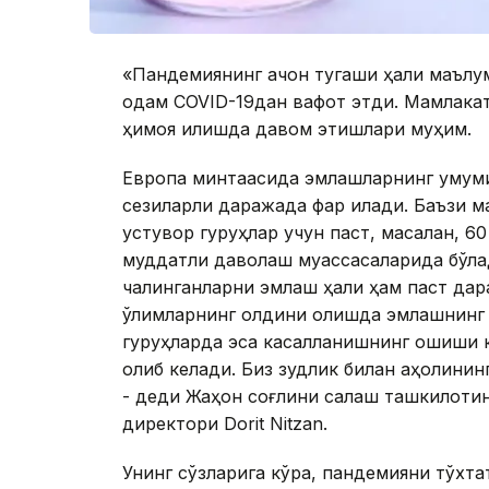
«Пандемиянинг қачон тугаши ҳали маълум
одам COVID-19дан вафот этди. Мамлакат
ҳимоя қилишда давом этишлари муҳим.
Европа минтақасида эмлашларнинг умум
сезиларли даражада фарқ қилади. Баъзи 
устувор гуруҳлар учун паст, масалан, 6
муддатли даволаш муассасаларида бўлад
чалинганларни эмлаш ҳали ҳам паст дар
ўлимларнинг олдини олишда эмлашнинг 
гуруҳларда эса касалланишнинг ошиши к
олиб келади. Биз зудлик билан аҳолинин
- деди Жаҳон соғлиқни сақлаш ташкилоти
директори Dorit Nitzan.
Унинг сўзларига кўра, пандемияни тўхт