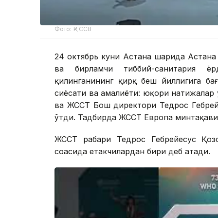
Фото: ҚР ССВ
24 октябрь куни Астана шаҳрида Астана
ва бирламчи тиббий-санитария ё
қилинганининг қирқ беш йиллигига ба
сиёсати ва амалиёти: юқори натижалар
ва ЖССТ Бош директори Тедрос Гебрей
ўтди. Тадбирда ЖССТ Европа минтақавий
ЖССТ раҳбари Тедрос Гебрейесус Қоз
соҳасида етакчилардан бири деб атади.