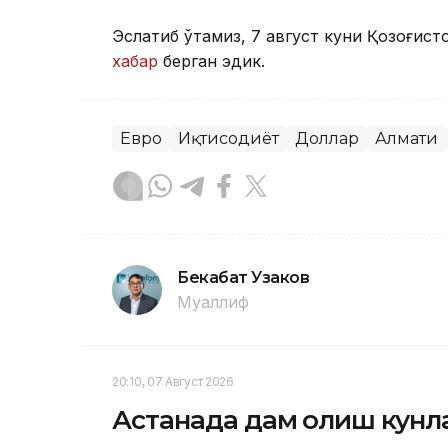
Эслатиб ўтамиз, 7 август куни Қозоғист
хабар
берган эдик.
Евро
Иқтисодиёт
Доллар
Алмати
Бекабат Узаков
Муаллиф
20:10, 07 Август 2026
Астанада дам олиш кунла