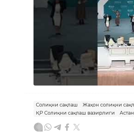
Соғлиқни сақлаш
Жаҳон соғлиқни сақ
ҚР Соғлиқни сақлаш вазирлиги
Астан