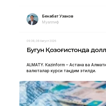
Бекабат Узаков
Муаллиф
09:38, 08 Август 2026
Бугун Қозоғистонда долл
ALMATY. Кazinform – Астана ва Алма
валюталар курси тақдим этилди.