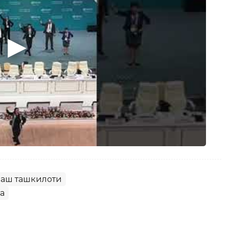
лаш ташкилоти
а