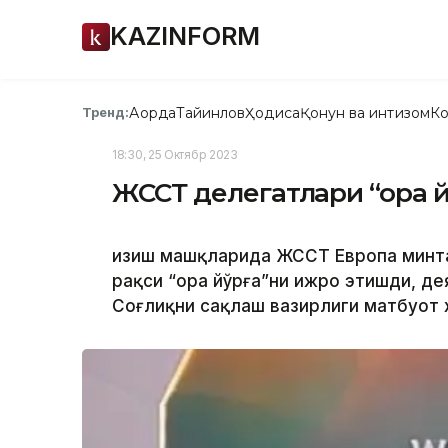
KAZINFORM
Ақорда
Тайинлов
Ҳодиса
Қонун ва интизом
Ко
Тренд:
18:30, 25 Октябр 2023
ЖССТ делегатлари “қора 
Қизиш машқларида ЖССТ Европа минт
рақси “Қора йўрға”ни ижро этишди, д
Соғлиқни сақлаш вазирлиги матбуот 