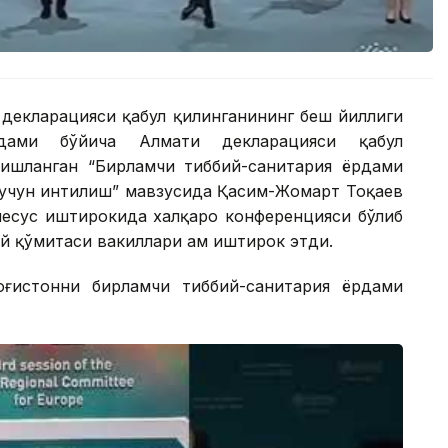
 декларацияси қабул қилинганининг беш йиллиги
рдами бўйича Алмати декларацияси қабул
ғишланган “Бирламчи тиббий-санитария ёрдами
 учун интилиш” мавзусида Қасим-Жомарт Тоқаев
есус иштирокида халқаро конференцияси бўлиб
 қўмитаси вакиллари ҳам иштирок этди.
оғистонни бирламчи тиббий-санитария ёрдами