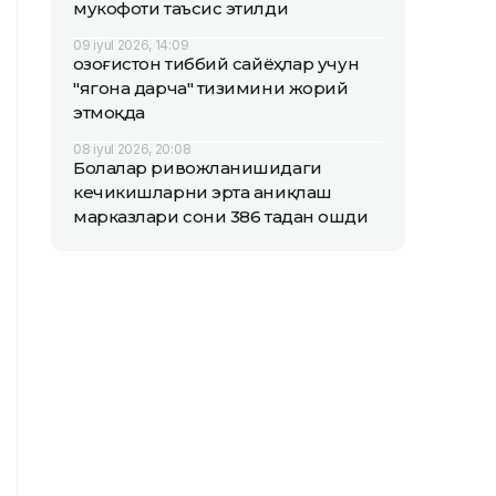
мукофоти таъсис этилди
09 iyul 2026, 14:09
Қозоғистон тиббий сайёҳлар учун
"ягона дарча" тизимини жорий
этмоқда
08 iyul 2026, 20:08
Болалар ривожланишидаги
кечикишларни эрта аниқлаш
марказлари сони 386 тадан ошди