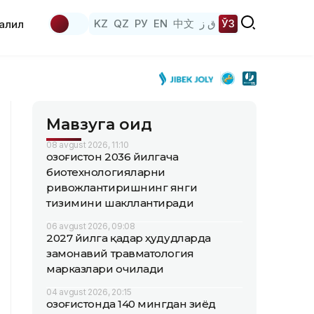
KZ
QZ
РУ
EN
中文
ق ز
ЎЗ
аҳлил
Мавзуга оид
08 avgust 2026, 11:10
Қозоғистон 2036 йилгача
биотехнологияларни
ривожлантиришнинг янги
тизимини шакллантиради
06 avgust 2026, 09:08
2027 йилга қадар ҳудудларда
замонавий травматология
марказлари очилади
04 avgust 2026, 20:15
Қозоғистонда 140 мингдан зиёд