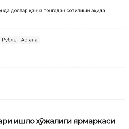
онда доллар қанча тенгедан сотилиши ҳақида
Рубль
Астана
ри қишлоқ хўжалиги ярмаркаси