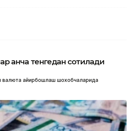
ар қанча тенгедан сотилади
ти валюта айирбошлаш шохобчаларида