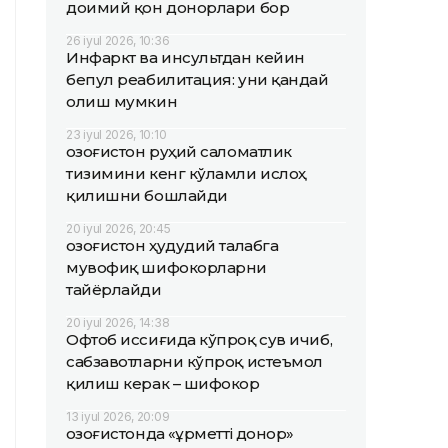
доимий қон донорлари бор
26 iyul 2026, 10:36
Инфаркт ва инсультдан кейин
бепул реабилитация: уни қандай
олиш мумкин
23 iyul 2026, 10:10
Қозоғистон руҳий саломатлик
тизимини кенг кўламли ислоҳ
қилишни бошлайди
20 iyul 2026, 20:45
Қозоғистон ҳудудий талабга
мувофиқ шифокорларни
тайёрлайди
20 iyul 2026, 14:38
Офтоб иссиғида кўпроқ сув ичиб,
сабзавотларни кўпроқ истеъмол
қилиш керак – шифокор
13 iyul 2026, 20:09
Қозоғистонда «Құрметті донор»