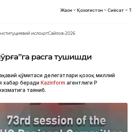
Жаҳон
Қозоғистон
Сиёсат
Т
нституциявий ислоҳот
Сайлов-2026
йўрға”га рақсга тушишди
ақавий қўмитаси делегатлари қозоқ миллий
ея хабар беради
Kazinform
агентлиги ҚР
хизматига таяниб.