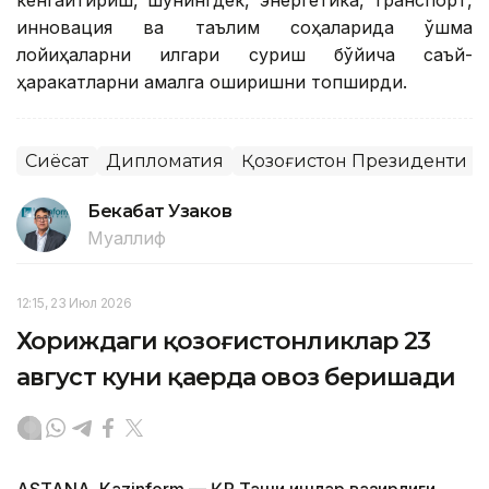
кенгайтириш, шунингдек, энергетика, транспорт,
инновация ва таълим соҳаларида қўшма
лойиҳаларни илгари суриш бўйича саъй-
ҳаракатларни амалга оширишни топширди.
Сиёсат
Дипломатия
Қозоғистон Президенти
Бекабат Узаков
Муаллиф
12:15, 23 Июл 2026
Хориждаги қозоғистонликлар 23
август куни қаерда овоз беришади