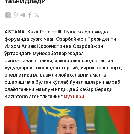
таъкидлади
ASTANA. Kazinform — III Шуша жаҳон медиа
форумида сўзга чиққан Озарбайжон Президенти
Илҳом Алиев Қозоғистон ва Озарбайжон
ўртасидаги муносабатлар жадал
ривожланаётганини, ҳамкорлик озод этилган
ҳудудларни тиклашдан тортиб, йирик транспорт,
энергетика ва рақамли лойиҳаларни амалга
оширишгача бўлган кўплаб йўналишларни қамраб
олаётганини маълум қилди, деб хабар беради
Kazinform агентлигининг
мухбири.