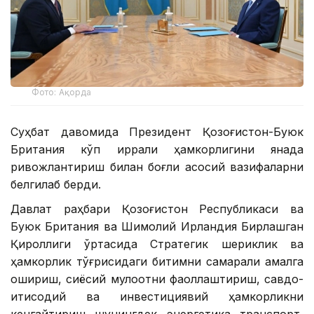
Фото: Ақорда
Суҳбат давомида Президент Қозоғистон-Буюк
Британия кўп қиррали ҳамкорлигини янада
ривожлантириш билан боғлиқ асосий вазифаларни
белгилаб берди.
Давлат раҳбари Қозоғистон Республикаси ва
Буюк Британия ва Шимолий Ирландия Бирлашган
Қироллиги ўртасида Стратегик шериклик ва
ҳамкорлик тўғрисидаги битимни самарали амалга
ошириш, сиёсий мулоқотни фаоллаштириш, савдо-
иқтисодий ва инвестициявий ҳамкорликни