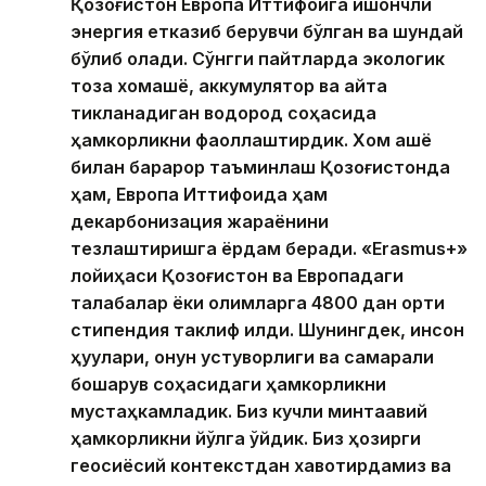
Қозоғистон Европа Иттифоқига ишончли
энергия етказиб берувчи бўлган ва шундай
бўлиб қолади. Сўнгги пайтларда экологик
тоза хомашё, аккумулятор ва қайта
тикланадиган водород соҳасида
ҳамкорликни фаоллаштирдик. Хом ашё
билан барқарор таъминлаш Қозоғистонда
ҳам, Европа Иттифоқида ҳам
декарбонизация жараёнини
тезлаштиришга ёрдам беради. «Erasmus+»
лойиҳаси Қозоғистон ва Европадаги
талабалар ёки олимларга 4800 дан ортиқ
стипендия таклиф қилди. Шунингдек, инсон
ҳуқуқлари, қонун устуворлиги ва самарали
бошқарув соҳасидаги ҳамкорликни
мустаҳкамладик. Биз кучли минтақавий
ҳамкорликни йўлга қўйдик. Биз ҳозирги
геосиёсий контекстдан хавотирдамиз ва