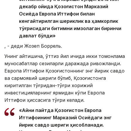
декабр ойида Қозоғистон Марказий
Осиёда Европа Иттифоқи билан
кенгайтирилган шериклик ва ҳамкорлик
тўғрисидаги битимни имзолаган биринчи
давлат бўлди»
, - деди Жозеп Боррель.
Унинг айтишича, ўттиз йил ичида икки томонлама
муносабатлар сезиларли даражада ривожланди.
Европа Иттифоқи Қозоғистоннинг энг йирик савдо
ва сармоявий шериги бўлиб, Қозоғистонга
киритилган тўғридан-тўғри хорижий
инвестицияларнинг ярмидан кўпи Европа
Иттифоқи ҳиссасига тўғри келади.
«Айни пайтда Қозоғистон Европа
Иттифоқининг Марказий Осиёдаги энг
йирик савдо шериги ҳисобланади.