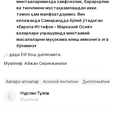
минтақаларимизда хавфсизлик, барқарорлик
ва тинчликни мустаҳкамлашдан икки
томон ҳам манфаатдормиз. Яқин
келажакда Самарқандда бўлиб ўтадиган
«Европа Иттифоқи – Марказий Осиё»
вазирлари учрашувида минтақавий
масалаларни муҳокама қилиш имконига эга
бўламиз»
, - деди ЕИ бош дипломати.
Муаллиф: Айжан Серикжанқизи
Халқаро алоқалар
Асосий янгилик
Дипломатия
Нұрлан Тұяқов
Муаллиф