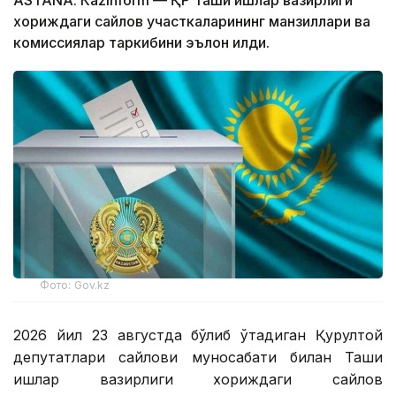
ASTANА. Кazinform — ҚР Ташқи ишлар вазирлиги
хориждаги сайлов участкаларининг манзиллари ва
комиссиялар таркибини эълон қилди.
Фото: Gov.kz
2026 йил 23 августда бўлиб ўтадиган Қурултой
депутатлари сайлови муносабати билан Ташқи
ишлар вазирлиги хориждаги сайлов