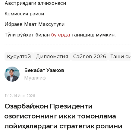
Австриядаги элчихонаси
Комиссия раиси
Ибраев Мақат Махсутули
Тўлиқ рўйхат билан
бу ерда
танишиш мумкин.
Қурултой
Дипломатия
Сайлов-2026
Ташқи сиё
Бекабат Узаков
Муаллиф
11:12, 14 Июл 2026
Озарбайжон Президенти
Қозоғистоннинг икки томонлама
лойиҳалардаги стратегик ролини