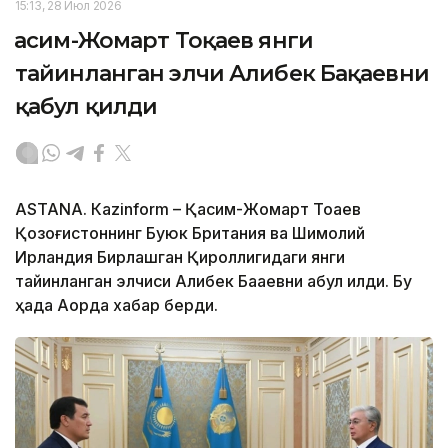
15:13, 28 Июл 2026
Қасим-Жомарт Тоқаев янги
тайинланган элчи Алибек Бақаевни
қабул қилди
ASTANА. Каzinform – Қасим-Жомарт Тоқаев
Қозоғистоннинг Буюк Британия ва Шимолий
Ирландия Бирлашган Қироллигидаги янги
тайинланган элчиси Алибек Бақаевни қабул қилди. Бу
ҳақда Ақорда хабар берди.