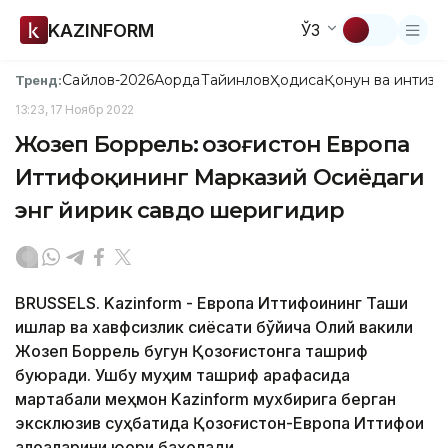
KAZINFORM
ЎЗ
Сайлов-2026
Ақорда
Тайинлов
Ҳодиса
Қонун ва интизо
Тренд:
13:23, 17 Ноябр 2022
Жозеп Боррель: Қозоғистон Европа
Иттифоқининг Марказий Осиёдаги
энг йирик савдо шеригидир
BRUSSELS. Kazinform - Европа Иттифоқининг Ташқи
ишлар ва хавфсизлик сиёсати бўйича Олий вакили
Жозеп Боррель бугун Қозоғистонга ташриф
буюради. Ушбу муҳим ташриф арафасида
мартабали меҳмон Kazinform мухбирига берган
эксклюзив суҳбатида Қозоғистон-Европа Иттифоқи
алоқаларини юқори баҳолади.