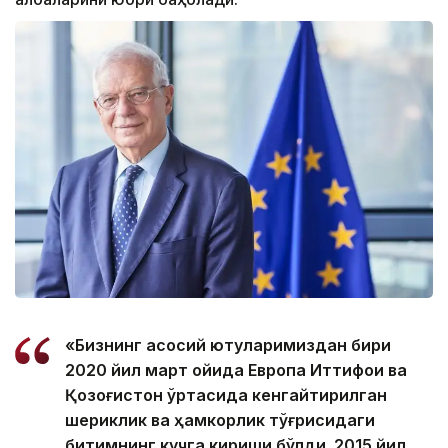
«Бизнинг асосий ютуқларимиздан бири
2020 йил март ойида Европа Иттифоқи ва
Қозоғистон ўртасида кенгайтирилган
шериклик ва ҳамкорлик тўғрисидаги
битимнинг кучга кириши бўлди. 2015 йил