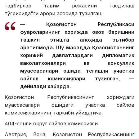
тадбирлар тақвим режасини тасдиқлаш
тўғрисида"ги қарори асосида тузилган.
— Қозоғистон Республикаси
фуқароларининг хорижда овоз беришини
ташкил этишга алоҳида эътибор
қаратилмоқда. Шу мақсадда Қозоғистоннинг
хорижий давлатлардаги дипломатик
ваколатхоналари ва консуллик
муассасалари қошида тегишли участка
сайлов комиссиялари тузилган, —
дейилади хабарда.
Қозоғистон Республикасининг хориждаги
муассасалари қошидаги участка сайлов
комиссияларининг таркиби қуйидагича:
404-сонли округ сайлов комиссияси
Австрия, Вена, Қозоғистон Республикасининг