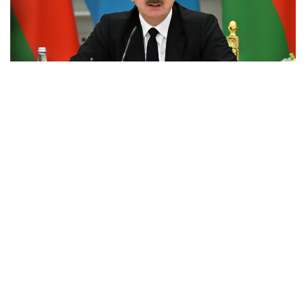
Фото: Ақорда
Илҳом Алиев Қозоғистон Республикаси
Президенти Қасим-Жомарт Тоқаев ҳамда қозоқ
халқига Қорабоғни тиклашда кўрсатган кўмаги учун
миннатдорлик билдирди.
“Қорабоғни тиклашга қўшган ҳиссаси учун
Қозоғистон Президентига самимий
миннатдорлик билдирамиз. Қозоғистон
Фузули шаҳрида қозоқ халқининг буюк
фарзанди Қурманғози номи билан аталган