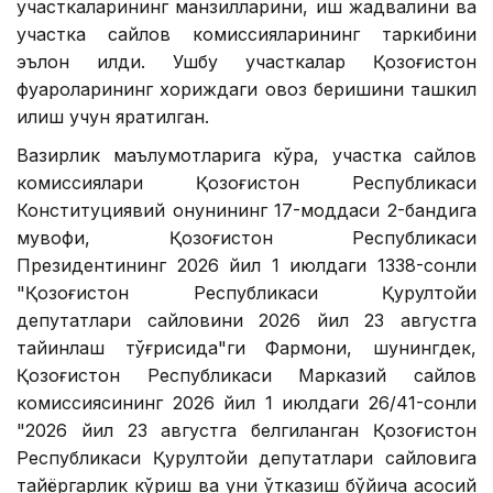
участкаларининг манзилларини, иш жадвалини ва
участка сайлов комиссияларининг таркибини
эълон қилди. Ушбу участкалар Қозоғистон
фуқароларининг хориждаги овоз беришини ташкил
қилиш учун яратилган.
Вазирлик маълумотларига кўра, участка сайлов
комиссиялари Қозоғистон Республикаси
Конституциявий қонунининг 17-моддаси 2-бандига
мувофиқ, Қозоғистон Республикаси
Президентининг 2026 йил 1 июлдаги 1338-сонли
"Қозоғистон Республикаси Қурултойи
депутатлари сайловини 2026 йил 23 августга
тайинлаш тўғрисида"ги Фармони, шунингдек,
Қозоғистон Республикаси Марказий сайлов
комиссиясининг 2026 йил 1 июлдаги 26/41-сонли
"2026 йил 23 августга белгиланган Қозоғистон
Республикаси Қурултойи депутатлари сайловига
тайёргарлик кўриш ва уни ўтказиш бўйича асосий