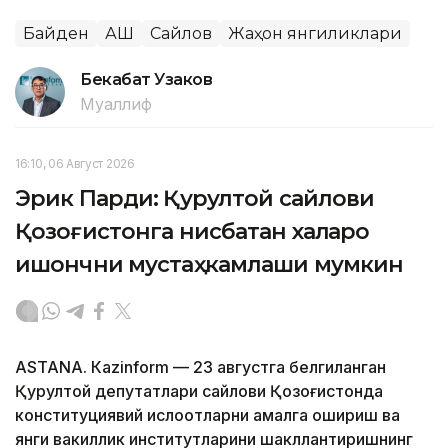
Байден
АҚШ
Сайлов
Жаҳон янгиликлари
Бекабат Узаков
Муаллиф
16:10, 06 Август 2026
Эрик Парди: Қурултой сайлови
Қозоғистонга нисбатан халқаро
ишончни мустаҳкамлаши мумкин
ASTANА. Кazinform — 23 августга белгиланган
Қурултой депутатлари сайлови Қозоғистонда
конституциявий ислоҳотларни амалга ошириш ва
янги вакиллик институтларини шакллантиришнинг