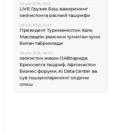
29 iyun 2026, 15:55
LIVE: Грузия Бош вазирининг
Қозоғистонга расмий ташрифи
29 iyun 2026, 14:00
Президент Туркманистон Халқ
Маслаҳати раисини туғилган куни
билан табриклади
28 iyun 2026, 08:00
Қозоғистон жаҳон ОАВларида:
Брюсселга ташриф, Афғонистон
бизнес форуми, AI Data Center ва
сув тошқинларининг олдини
олиш