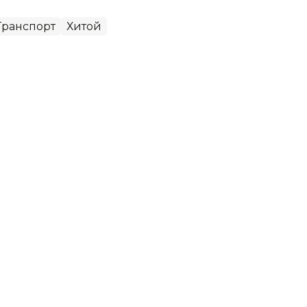
Транспорт
Хитой
ш саноати 39% га ўсди
ти саноат корхоналари йил бошидан бери 2,1
иқардилар, бу 3,6% реал ўсишни кўрсатди.
абар берди.