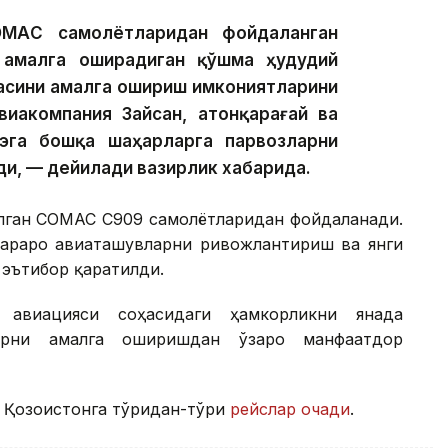
ОМАC самолётларидан фойдаланган
 амалга оширадиган қўшма ҳудудий
асини амалга ошириш имкониятларини
иакомпания Зайсан, Қатонқарағай ва
эга бошқа шаҳарларга парвозларни
и, — дейилади вазирлик хабарида.
рилган COMAC C909 самолётларидан фойдаланади.
араро авиаташувларни ривожлантириш ва янги
эътибор қаратилди.
 авиацияси соҳасидаги ҳамкорликни янада
арни амалга оширишдан ўзаро манфаатдор
Қозоғистонга тўғридан-тўғри
рейслар очади
.