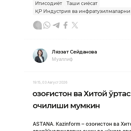
Иқтисодиёт
Ташқи сиёсат
ҚР Индустрия ва инфратузилмаларн
Ляззат Сейданова
Муаллиф
19:15, 03 Август 2026
Қозоғистон ва Хитой ўрт
очилиши мумкин
ASTANА. Кazinform – Қозоғистон ва Хи