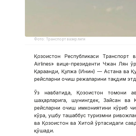
Фото: Транспорт вазирлиги
Қозоғистон Республикаси Транспорт в
Airlines» вице-президенти Чжан Лян 
Қарағанди, Қулжа (Инин) — Астана ва 
рейсларни очиш режаларини тақдим этд
Ўз навбатида, Қозоғистон томони а
шаҳарларига, шунингдек, Зайсан ва Қ
рейсларни очиш имкониятини кўриб чи
кўра, ушбу ташаббус туризмни ривожла
ва Қозоғистон ва Хитой ўртасидаги са
қўшади.