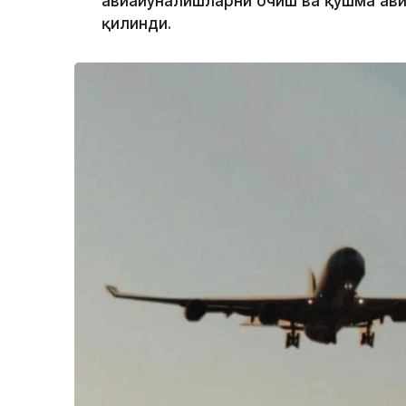
авиайўналишларни очиш ва қўшма ав
қилинди.