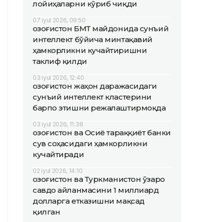
лойиҳаларни кўриб чиқди
07 iyul 2026, 09:50
Қозоғистон БМТ майдонида сунъий
интеллект бўйича минтақавий
ҳамкорликни кучайтиришни
таклиф қилди
03 iyul 2026, 12:40
Қозоғистон жаҳон даражасидаги
сунъий интеллект кластерини
барпо этишни режалаштирмоқда
03 iyul 2026, 11:38
Қозоғистон ва Осиё тараққиёт банки
сув соҳасидаги ҳамкорликни
кучайтиради
02 iyul 2026, 14:10
Қозоғистон ва Туркманистон ўзаро
савдо айланмасини 1 миллиард
долларга етказишни мақсад
қилган