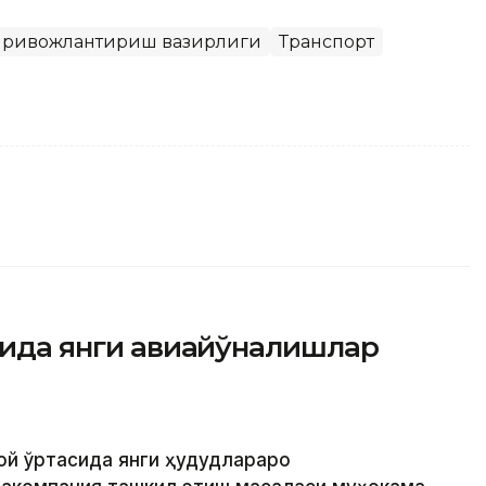
и ривожлантириш вазирлиги
Транспорт
асида янги авиайўналишлар
той ўртасида янги ҳудудлараро