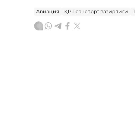
Авиация
ҚР Транспорт вазирлиги
Бекабат Узаков
Муаллиф
12:15, 24 Июл 2026
Манғистауда қайта ишла
ASTANА. Кazinform — Манғистау вилоя
триллион тенгелик маҳсулот ишлаб ч
Бу ҳақда Ҳукумат матбуот хизмати х