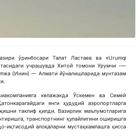
азири ўринбосари Талғат Ластаев ва «Urumqi
ўртасидаги учрашувда Хитой томони Урумчи -—
Қулжа (Инин) — Алмати йўналишларида мунтазам
и.
виакомпанияга келажакда Ўскемен ва Семей
атонкарагайдаги янги ҳудудий аэропортларга
қишни таклиф қилди. Вазирлик маълумотларига
нтиришга, транспортнинг қулайлигини оширишга
вдо-иқтисодий алоқаларни мустаҳкамлашга ҳисса