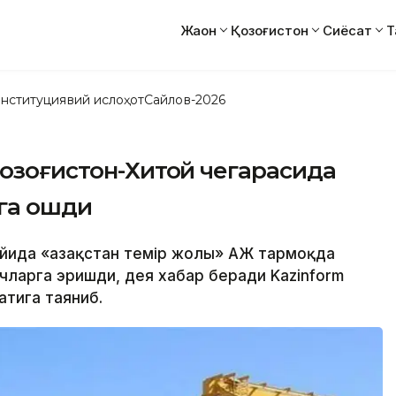
Жаҳон
Қозоғистон
Сиёсат
Т
нституциявий ислоҳот
Сайлов-2026
Қозоғистон-Хитой чегарасида
га ошди
 ойида «Қазақстан темір жолы» АЖ тармоқда
чларга эришди, дея хабар беради Kazinform
атига таяниб.