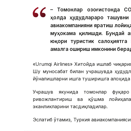
– Томонлар Қозоғистонда C
ҳолда ҳудудлараро ташувни
авиакомпанияни яратиш лойиҳ
муҳокама қилишди. Бундай ав
юқори туристик салоҳиятга 
амалга ошириш имконини берад
«Urumqi Airlines» Хитойда ишлаб чиқа
Шу муносабат билан учрашувда ҳудудл
йўналишларни ишга туширишга алоҳида 
Учрашув якунида томонлар фуқаро
ривожлантириш ва қўшма лойиҳал
эканликларини тасдиқладилар.
Эслатиб ўтамиз, Туркия авиакомпанияси 