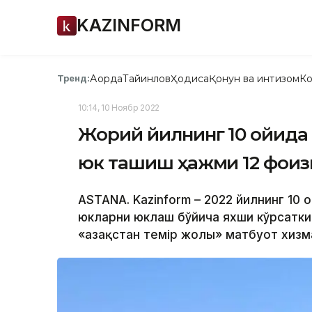
KAZINFORM
Ақорда
Тайинлов
Ҳодиса
Қонун ва интизом
Ко
Тренд:
10:14, 10 Ноябр 2022
Жорий йилнинг 10 ойида 
юк ташиш ҳажми 12 фоиз
ASTANA. Kazinform – 2022 йилнинг 10
юкларни юклаш бўйича яхши кўрсатки
«Қазақстан темір жолы» матбуот хизм