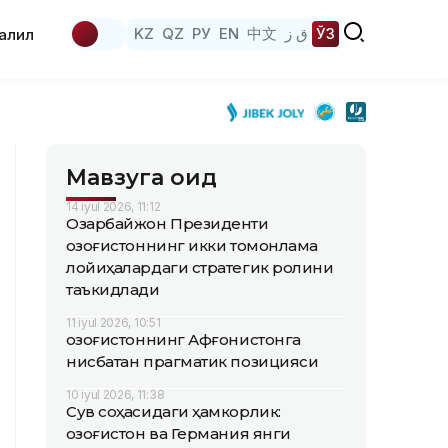
KZ
QZ
РУ
EN
中文
ق ز
ЎЗ
аҳлил
Мавзуга оид
14 iyul 2026, 11:12
Озарбайжон Президенти
Қозоғистоннинг икки томонлама
лойиҳалардаги стратегик ролини
таъкидлади
11 iyul 2026, 10:51
Қозоғистоннинг Афғонистонга
нисбатан прагматик позицияси
10 iyul 2026, 11:38
Сув соҳасидаги ҳамкорлик:
Қозоғистон ва Германия янги