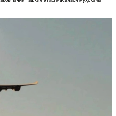
иакомпания ташкил этиш масаласи муҳокама