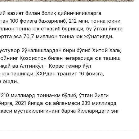
ий вазият билан боғлиқ қийинчиликларга
атан 100 фоизга бажарилиб, 212 млн. тонна юкни
ллион тонна юк етказиб берилди, бу ўтган йилга
ортга эса 70,7 миллион тонна юк жўнатилди.
устувор йўналишлардан бири бўлиб Хитой Халқ
тойнинг Қозоғистон билан чегарасида юк ташиш
қай ва Алтинкўл – Қорғас темир йўл
 юк ташилди. ХХРдан транзит 16 фоизга,
а ошди.
210 миллиард тонна-км бўлиб, ўтган йилги
бирга, 2021 йилда юк айланмаси 239 миллиард
икаси мустақиллигининг барча йилларидаги энг