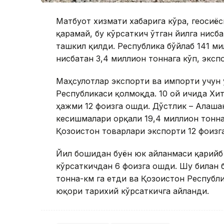
Матбуот хизмати хабарига кўра, геосиёс
қарамай, бу кўрсаткич ўтган йилга нисб
ташкил қилди. Республика бўйлаб 141 ми
нисбатан 3,4 миллион тоннага кўп, эксп
Маҳсулотлар экспорти ва импорти учун 
Республикаси қолмоқда. 10 ой ичида Хи
ҳажми 12 фоизга ошди. Дўстлик – Алашан
кесишмалари орқали 19,4 миллион тонна
Қозоғистон товарлари экспорти 12 фоизг
Йил бошидан буён юк айланмаси қарийб 
кўрсаткичдан 6 фоизга ошди. Шу билан 
тонна-км га етди ва Қозоғистон Республ
юқори тарихий кўрсаткичга айланди.