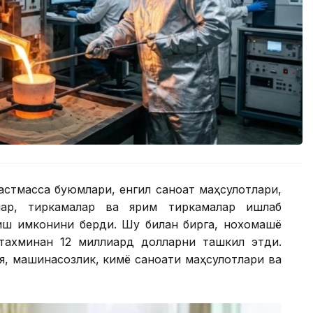
ластмасса буюмлари, енгил саноат маҳсулотлари,
ллар, тиркамалар ва ярим тиркамалар ишлаб
иш имконини берди. Шу билан бирга, нохомашё
тахминан 12 миллиард долларни ташкил этди.
я, машинасозлик, кимё саноати маҳсулотлари ва