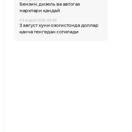
Бензин, дизель ва автогаз
нархлари қандай
03 avgust 2026, 09:36
3 август куни Қозоғистонда доллар
қанча тенгедан сотилади