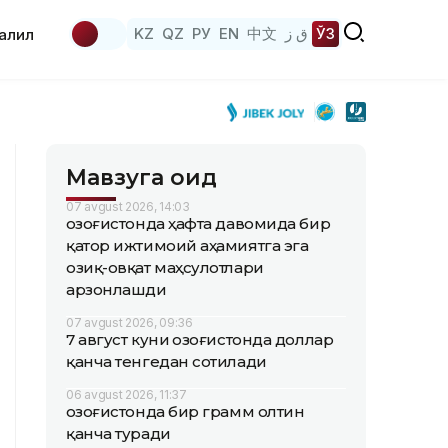
KZ
QZ
РУ
EN
中文
ق ز
ЎЗ
аҳлил
Мавзуга оид
07 avgust 2026, 14:03
Қозоғистонда ҳафта давомида бир
қатор ижтимоий аҳамиятга эга
озиқ-овқат маҳсулотлари
арзонлашди
07 avgust 2026, 09:36
7 август куни Қозоғистонда доллар
қанча тенгедан сотилади
06 avgust 2026, 11:37
Қозоғистонда бир грамм олтин
қанча туради