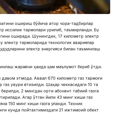
фатини ошириш бўйича қатор чора-тадбирлар
р иссиқлик тармоқлари қурилиб, таъмирланди. Бу
гини оширади. Шунингдек, 17 километр электр
у электр тармоқларида технологик авариялар
ҳудудларини электр энергияси билан таъминлаш
инлаш жараёни ҳақида ҳам маълумот бериб ўтди.
давом этмоқда. Аввал 670 километр газ тармоғи
 газ қувури ётқизилди. Шаҳар чеккасидаги 10 та
 берилди, 2 мингдан ортиқ абонент табиий газга
тирилади. Агар ўтган йили 43 минг киши газ
яна 150 минг киши газга уланди. Техник
унги кунда пойтахтимиздаги 21 ижтимоий обект