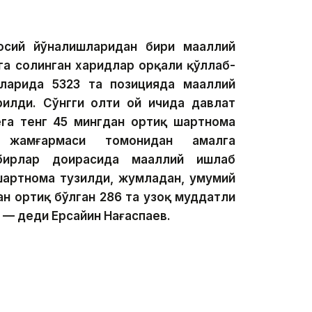
осий йўналишларидан бири маҳаллий
га солинган харидлар орқали қўллаб-
ларида 5323 та позицияда маҳаллий
рилди. Сўнгги олти ой ичида давлат
ега тенг 45 мингдан ортиқ шартнома
” жамғармаси томонидан амалга
бирлар доирасида маҳаллий ишлаб
шартнома тузилди, жумладан, умумий
н ортиқ бўлган 286 та узоқ муддатли
— деди Ерсайин Нағаспаев.
ер қаъридан фойдаланиш соҳасида умумий қиймати
иб олиш шартномаси тузилди. Кўрилган чоралар
орхоналарнинг ишлаб чиқариш қувватини оширишга