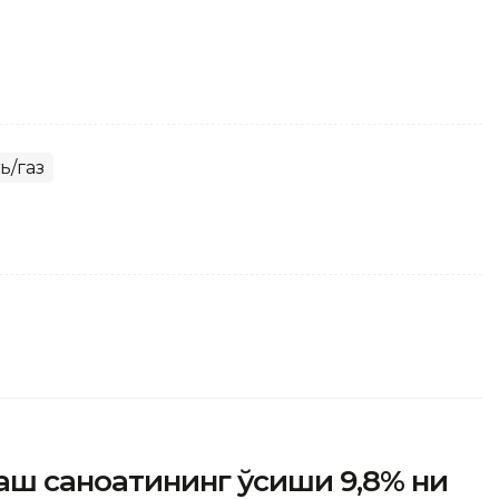
ь/газ
аш саноатининг ўсиши 9,8% ни