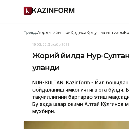
KAZINFORM
Ақорда
Тайинлов
Ҳодиса
Қонун ва интизом
Ко
Тренд:
19:03, 22 Декабр 2021
Жорий йилда Нур-Султан ш
уланди
NUR-SULTAN. Kazinform - Йил бошидан 
фойдаланиш имкониятига эга бўлди. 
тақчиллигини бартараф этиш мақсади
Бу ҳақда шаҳар ҳокими Алтай Кўлгинов
мухбири.