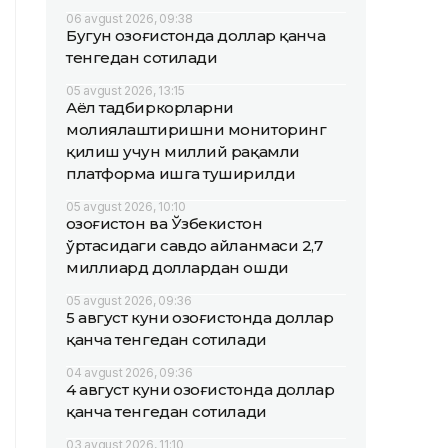
06 avgust 2026, 09:38
Бугун Қозоғистонда доллар қанча
тенгедан сотилади
05 avgust 2026, 13:15
Аёл тадбиркорларни
молиялаштиришни мониторинг
қилиш учун миллий рақамли
платформа ишга туширилди
05 avgust 2026, 10:10
Қозоғистон ва Ўзбекистон
ўртасидаги савдо айланмаси 2,7
миллиард доллардан ошди
05 avgust 2026, 09:36
5 август куни Қозоғистонда доллар
қанча тенгедан сотилади
04 avgust 2026, 09:36
4 август куни Қозоғистонда доллар
қанча тенгедан сотилади
03 avgust 2026, 11:10