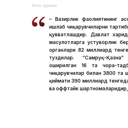
Фото: Ҳукумат
– Вазирлик фаолиятининг ас
ишлаб чиқарувчиларни тартиб
қувватлашдир. Давлат харид
маҳсулотларга устуворлик бе
органлари 82 миллиард тенг
туздилар. “Самруқ-Қазна
оширилган 16 та чора-тад
чиқарувчилар билан 3800 та 
қиймати 390 миллиард тенгеда
ва оффтайк шартномаларидир, 
Шунингдек, вазирнинг сўзларига кўра, 
123 миллиард тенгега тенг 425 та сот
барқарор талабни яратди ва маҳаллий к
ёрдам берди.