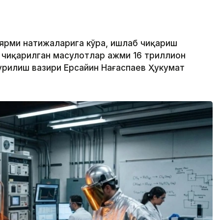
 ярми натижаларига кўра, ишлаб чиқариш
 чиқарилган маҳсулотлар ҳажми 16 триллион
 қурилиш вазири Ерсайин Нағаспаев Ҳукумат