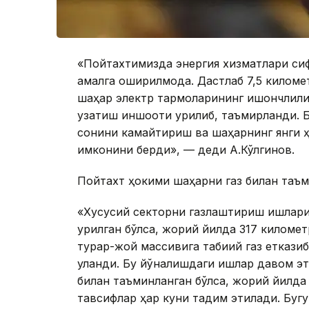
«Пойтахтимизда энергия хизматлари си
амалга оширилмоқда. Дастлаб 7,5 километ
шаҳар электр тармоқларининг ишончлили
узатиш иншооти қурилиб, таъмирланди. Б
сонини камайтириш ва шаҳарнинг янги 
имконини берди», — деди А.Кўлгинов.
Пойтахт ҳокими шаҳарни газ билан таъм
«Хусусий секторни газлаштириш ишлари 
қурилган бўлса, жорий йилда 317 километр
турар-жой массивига табиий газ етказиб
уланди. Бу йўналишдаги ишлар давом эт
билан таъминланган бўлса, жорий йилда 
тавсифлар ҳар куни тақдим этилади. Буг