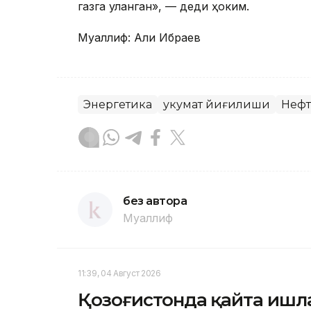
газга уланган», — деди ҳоким.
Муаллиф: Али Ибраев
Энергетика
Ҳукумат йиғилиши
Нефт
без автора
Муаллиф
11:39, 04 Август 2026
Қозоғистонда қайта ишл