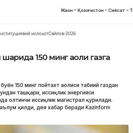
Жаҳон
Қозоғистон
Сиёсат
Т
нституциявий ислоҳот
Сайлов-2026
аҳрида 150 минг аҳоли газга
буён 150 минг пойтахт аҳолиси табиий газдан
Бундан ташқари, иссиқлик энергияси
да олтинчи иссиқлик магистрал қурилади.
 маълум қилди, дея хабар беради Kazinform