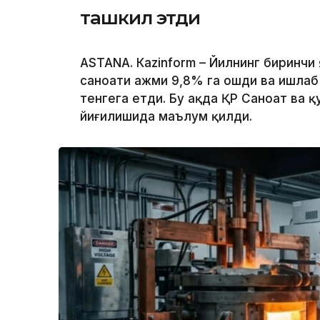
ташкил этди
ASTANА. Кazinform – Йилнинг биринчи
саноати ҳажми 9,8% га ошди ва ишлаб
тенгега етди. Бу ҳақда ҚР Саноат ва
йиғилишида маълум қилди.