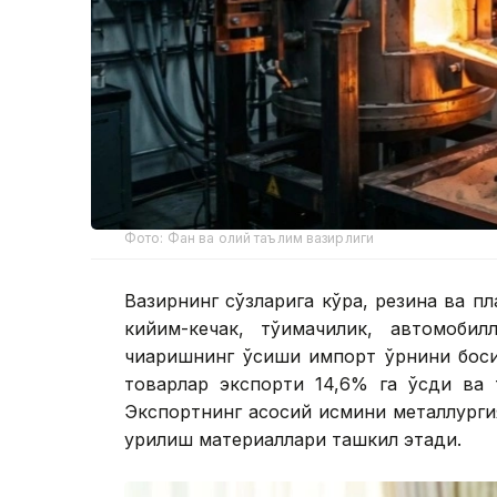
Фото: Фан ва олий таълим вазирлиги
Вазирнинг сўзларига кўра, резина ва п
кийим-кечак, тўқимачилик, автомоби
чиқаришнинг ўсиши импорт ўрнини бос
товарлар экспорти 14,6% га ўсди ва 
Экспортнинг асосий қисмини металлурги
қурилиш материаллари ташкил этади.