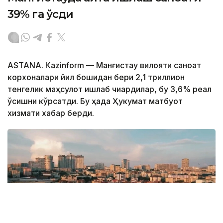
39% га ўсди
ASTANА. Кazinform — Манғистау вилояти саноат
корхоналари йил бошидан бери 2,1 триллион
тенгелик маҳсулот ишлаб чиқардилар, бу 3,6% реал
ўсишни кўрсатди. Бу ҳақда Ҳукумат матбуот
хизмати хабар берди.