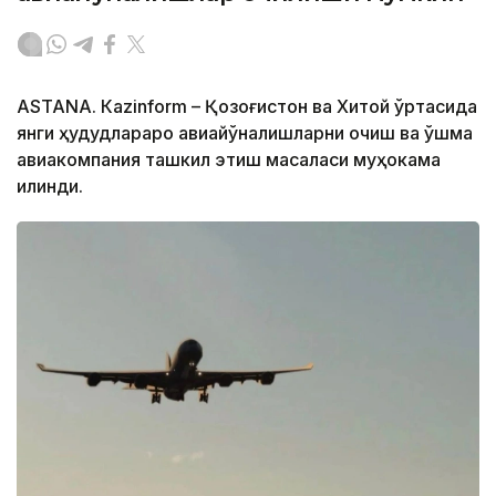
ASTANА. Кazinform – Қозоғистон ва Хитой ўртасида
янги ҳудудлараро авиайўналишларни очиш ва қўшма
авиакомпания ташкил этиш масаласи муҳокама
қилинди.