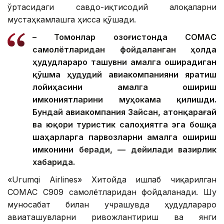
ўртасидаги савдо-иқтисодий алоқаларни
мустаҳкамлашга ҳисса қўшади.
– Томонлар Қозоғистонда CОМАC
самолётларидан фойдаланган ҳолда
ҳудудлараро ташувни амалга оширадиган
қўшма ҳудудий авиакомпанияни яратиш
лойиҳасини амалга ошириш
имкониятларини муҳокама қилишди.
Бундай авиакомпания Зайсан, Қатонқарағай
ва юқори туристик салоҳиятга эга бошқа
шаҳарларга парвозларни амалга ошириш
имконини беради, — дейилади вазирлик
хабарида.
«Urumqi Airlines» Хитойда ишлаб чиқарилган
COMAC C909 самолётларидан фойдаланади. Шу
муносабат билан учрашувда ҳудудлараро
авиаташувларни ривожлантириш ва янги