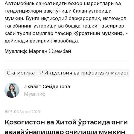
Автомобиль саноатидаги бозор шароитлари ва
тенденциялари вақт ўтиши билан ўзгариши
мумкин. Бунга иқтисодий барқарорлик, истеъмол
талабининг ўзгариши ва бошқа ташқи таъсирлар
каби турли омиллар таъсир кўрсатиши мумкин», -
дейилади вазирлик жавобида.
Муаллиф: Марлан Жиембай
Статистика
ҚР Индустрия ва инфратузилмаларн
Ляззат Сейданова
Муаллиф
19:15, 03 Август 2026
Қозоғистон ва Хитой ўртасида янги
авиайўналишлар очилиши мумкин