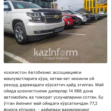
«Қозоғистон Автобизнес ассоциацияси
маълумотларига кўра, кетма-кет иккинчи ой
рекорд даражадаги кўрсатгич қайд этилган. Май
ойида қозоғистонлик дилерлар 14 688 дона
автомобиль ва тижорат ускуналарини сотган. Бу
ўтган йилнинг май ойидаги кўрсаткичдан 77,2
фоизга кўпдир», - дейилади вазирликнинг