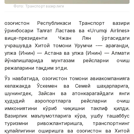
Фото: Транспорт вазирлиги
Қозоғистон Республикаси Транспорт вазири
ўринбосари Талғат Ластаев ва «Urumqi Airlines»
вице-президенти Чжан Лян ўртасидаги
учрашувда Хитой томони Урумчи -— Қарағанди,
Қулжа (Инин) — Астана ва Қулжа (Инин) — Алмати
йўналишларида мунтазам рейсларни очиш
режаларини тақдим этди.
Ўз навбатида, Қозоғистон томони авиакомпанияга
келажакда Ўскемен ва Семей шаҳарларига,
шунингдек, Зайсан ва Қатонкарагайдаги янги
ҳудудий аэропортларга рейсларни очиш
имкониятини кўриб чиқишни таклиф қилди.
Вазирлик маълумотларига кўра, ушбу ташаббус
туризмни ривожлантиришга, транспортнинг
қулайлигини оширишга ва Қозоғистон ва Хитой