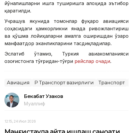
йўналишларни ишга туширишга алоҳида эътибор
қаратилди.
Учрашув якунида томонлар фуқаро авиацияси
соҳасидаги ҳамкорликни янада ривожлантириш
ва қўшма лойиҳаларни амалга оширишдан ўзаро
манфаатдор эканликларини тасдиқладилар.
Эслатиб ўтамиз, Туркия авиакомпанияси
Қозоғистонга тўғридан-тўғри
рейслар очади
.
Авиация
ҚР Транспорт вазирлиги
Транспорт
Х
Бекабат Узаков
Муаллиф
12:15, 24 Июл 2026
Манғистауда қайта ишлаш саноати