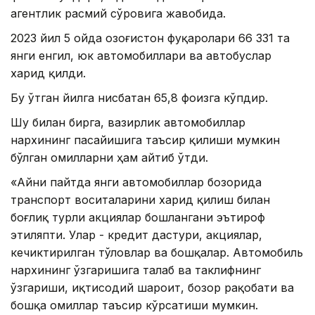
агентлик расмий сўровига жавобида.
2023 йил 5 ойда Қозоғистон фуқаролари 66 331 та
янги енгил, юк автомобиллари ва автобуслар
харид қилди.
Бу ўтган йилга нисбатан 65,8 фоизга кўпдир.
Шу билан бирга, вазирлик автомобиллар
нархининг пасайишига таъсир қилиши мумкин
бўлган омилларни ҳам айтиб ўтди.
«Айни пайтда янги автомобиллар бозорида
транспорт воситаларини харид қилиш билан
боғлиқ турли акциялар бошлангани эътироф
этиляпти. Улар - кредит дастури, акциялар,
кечиктирилган тўловлар ва бошқалар. Автомобиль
нархининг ўзгаришига талаб ва таклифнинг
ўзгариши, иқтисодий шароит, бозор рақобати ва
бошқа омиллар таъсир кўрсатиши мумкин.