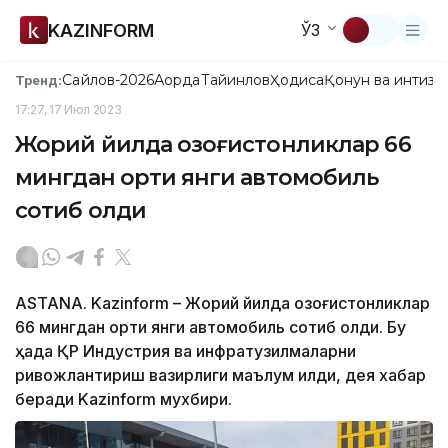
KAZINFORM
ЎЗ
Сайлов-2026
Ақорда
Тайинлов
Ҳодиса
Қонун ва интизо
Тренд:
17:27, 17 Июл 2023
Жорий йилда қозоғистонликлар 66
мингдан ортиқ янги автомобиль
сотиб олди
ASTANA. Kazinform – Жорий йилда қозоғистонликлар
66 мингдан ортиқ янги автомобиль сотиб олди. Бу
ҳақда ҚР Индустрия ва инфратузилмаларни
ривожлантириш вазирлиги маълум қилди, дея хабар
беради Kazinform мухбири.