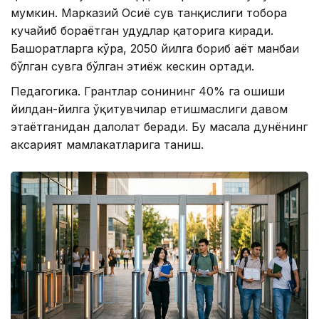
мумкин. Марказий Осиё сув танқислиги тобора
кучайиб бораётган ҳудудлар қаторига киради.
Башоратларга кўра, 2050 йилга бориб ҳаёт манбаи
бўлган сувга бўлган эҳтиёж кескин ортади.
Педагогика. Грантлар сонининг 40% га ошиши
йилдан-йилга ўқитувчилар етишмаслиги давом
этаётганидан далолат беради. Бу масала дунёнинг
аксарият мамлакатларига таниш.