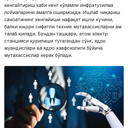
кенгайтириш каби кенг кўламли инфратузилма
лойиҳаларини амалга оширмоқда. Ишлаб чиқариш
саноатининг кенгайиши нафақат ишчи кучини,
балки юқори сифатли техник мутахассисларни ҳам
талаб қилади. Бундан ташқари, атом электр
станцияси қурилиши тугагандан сўнг, ядро
муҳандислари ва ядро хавфсизлиги бўйича
мутахассислар керак бўлади.