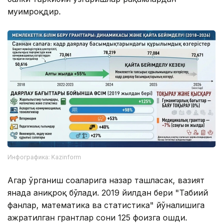
муҳимроқдир.
Инфографика: Kazinform
Агар ўрганиш соҳаларига назар ташласак, вазият
янада аниқроқ бўлади. 2019 йилдан бери "Табиий
фанлар, математика ва статистика" йўналишига
ажратилган грантлар сони 125 фоизга ошди.