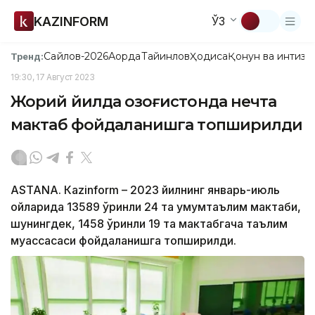
KAZINFORM
ЎЗ
Сайлов-2026
Ақорда
Тайинлов
Ҳодиса
Қонун ва интизо
Тренд:
19:30, 17 Август 2023
Жорий йилда Қозоғистонда нечта
мактаб фойдаланишга топширилди
ASTANA. Кazinform – 2023 йилнинг январь-июль
ойларида 13589 ўринли 24 та умумтаълим мактаби,
шунингдек, 1458 ўринли 19 та мактабгача таълим
муассасаси фойдаланишга топширилди.