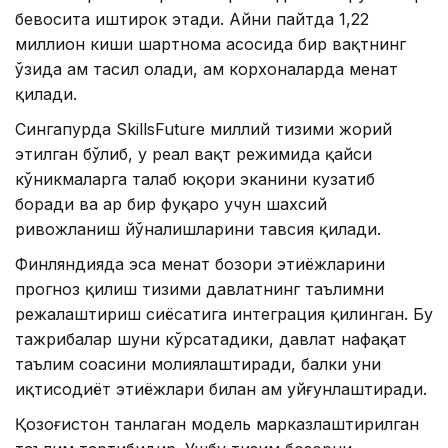
бевосита иштирок этади. Айни пайтда 1,22
миллион киши шартнома асосида бир вақтнинг
ўзида ҳам таҳсил олади, ҳам корхоналарда меҳнат
қилади.
Сингапурда SkillsFuture миллий тизими жорий
этилган бўлиб, у реал вақт режимида қайси
кўникмаларга талаб юқори эканини кузатиб
боради ва ҳар бир фуқаро учун шахсий
ривожланиш йўналишларини тавсия қилади.
Финляндияда эса меҳнат бозори эҳтиёжларини
прогноз қилиш тизими давлатнинг таълимни
режалаштириш сиёсатига интеграция қилинган. Бу
тажрибалар шуни кўрсатадики, давлат нафақат
таълим соҳасини молиялаштиради, балки уни
иқтисодиёт эҳтиёжлари билан ҳам уйғунлаштиради.
Қозоғистон танлаган модель марказлаштирилган