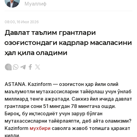
Муаллиф
08:00, 16 Июл 2026
Давлат таълим грантлари
Қозоғистондаги кадрлар масаласини
ҳал қила оладими
ASTANA. Kazinform — Қозоғистон ҳар йили олий
маълумотли мутахассисларни тайёрлаш учун ўнлаб
миллиард тенге ажратади. Саккиз йил ичида давлат
грантлари сони 51 мингдан 78 минггача ошди.
Бироқ, бу иқтисодиёт учун зарур бўлган
мутахассисларни тайёрлаяпти, деб айта оламизми?
Kazinform
мухбири
саволга жавоб топишга ҳаракат
қилди.