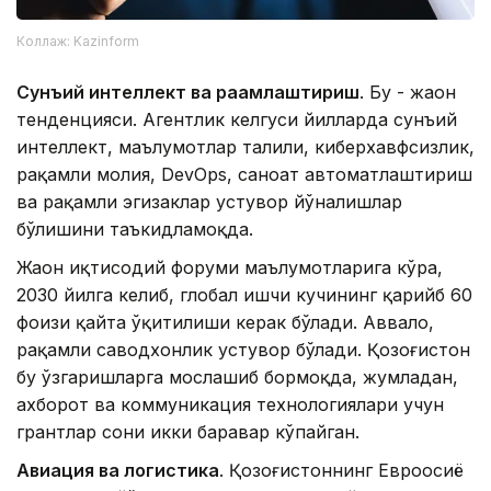
Коллаж: Kazinform
Сунъий интеллект ва рақамлаштириш
. Бу - жаҳон
тенденцияси. Агентлик келгуси йилларда сунъий
интеллект, маълумотлар таҳлили, киберхавфсизлик,
рақамли молия, DevOps, саноат автоматлаштириш
ва рақамли эгизаклар устувор йўналишлар
бўлишини таъкидламоқда.
Жаҳон иқтисодий форуми маълумотларига кўра,
2030 йилга келиб, глобал ишчи кучининг қарийб 60
фоизи қайта ўқитилиши керак бўлади. Аввало,
рақамли саводхонлик устувор бўлади. Қозоғистон
бу ўзгаришларга мослашиб бормоқда, жумладан,
ахборот ва коммуникация технологиялари учун
грантлар сони икки баравар кўпайган.
Авиация ва логистика
. Қозоғистоннинг Евроосиё