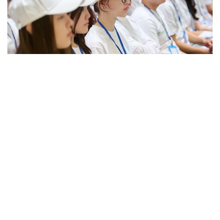
Фото: Қозыбаев университеті
Жанубий Корея
давлат томонидан тартибга
солишни университетлар ўртасидаги шиддатли
рақобат билан моҳирона уйғунлаштиришга
муваффақ бўлди. Битирувчиларнинг иш билан
таъминланиши ҳақидаги маълумотлар ҳар бир
университет ва мутахассислик бўйича эълон
қилинади. Бу битирувчилари иш топишга
қийналаётган университетларга маълумотларни
аниқ тўплаш имконини беради.