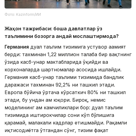
Фото: Kazinform/ИИ
Жаҳон тажрибаси: бошқа давлатлар ўз
таълимини бозорга қандай мослаштирмоқда?
Германия
дуал таълим тизимига устувор аҳамият
берди: тахминан 1,22 миллион талаба бир вақтнинг
ўзида касб-ҳунар мактабларида ўқийди ва
корхоналарда шартномалар асосида ишлайди.
Германия касб-ҳунар таълими тизимида бандлик
даражаси тахминан 92,2% ни ташкил этади.
Европа бўйича ўртача кўрсаткич 80% ни ташкил
этади, бу ундан ҳам юқори. Бироқ, немис
моделининг ҳам камчиликлари бор: дуал таълим
тизимида иштирокчилар сони кўп бўлишига
қарамай, малакали кадрлар етишмайди. Рақамли
иқтисодиётга ўтгандан сўнг, тизим фақат