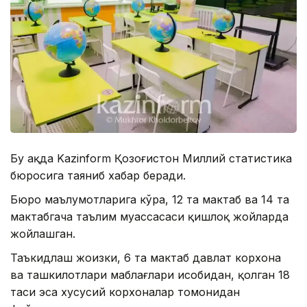
Бу ҳақда Kazinform Қозоғистон Миллий статистика
бюросига таяниб хабар беради.
Бюро маълумотларига кўра, 12 та мактаб ва 14 та
мактабгача таълим муассасаси қишлоқ жойларда
жойлашган.
Таъкидлаш жоизки, 6 та мактаб давлат корхона
ва ташкилотлари маблағлари ҳисобидан, қолган 18
таси эса хусусий корхоналар томонидан