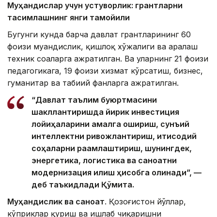
Муҳандислар учун устуворлик: грантларни
тақсимлашнинг янги тамойили
Бугунги кунда барча давлат грантларининг 60
фоизи муҳандислик, қишлоқ хўжалиги ва аралаш
техник соҳаларга ажратилган. Ва уларнинг 21 фоизи
педагогикага, 19 фоизи хизмат кўрсатиш, бизнес,
гуманитар ва табиий фанларга ажратилган.
“Давлат таълим буюртмасини
шакллантиришда йирик инвестиция
лойиҳаларини амалга ошириш, сунъий
интеллектни ривожлантириш, иқтисодий
соҳаларни рақамлаштириш, шунингдек,
энергетика, логистика ва саноатни
модернизация қилиш ҳисобга олинади”, —
деб таъкидлади Қўмита.
Муҳандислик ва саноат
. Қозоғистон йўллар,
кўприклар қуриш ва ишлаб чиқаришни