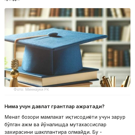
Фото: Миннауки РК
Нима учун давлат грантлар ажратади?
Меҳнат бозори мамлакат иқтисодиёти учун зарур
бўлган ҳажм ва йўналишда мутахассислар
захирасини шакллантира олмайди. Бу -