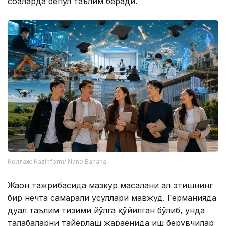
соҳаларда бепул таълим беради.
Коллаж: Kazinform/ Nano Banana
Жаҳон тажрибасида мазкур масалани ҳал этишнинг
бир нечта самарали усуллари мавжуд. Германияда
дуал таълим тизими йўлга қўйилган бўлиб, унда
талабаларни тайёрлаш жараёнида иш берувчилар