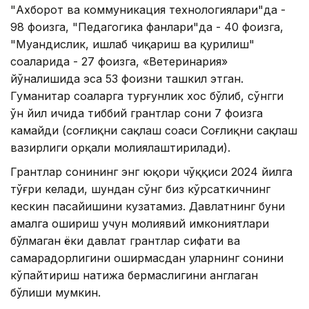
"Ахборот ва коммуникация технологиялари"да -
98 фоизга, "Педагогика фанлари"да - 40 фоизга,
"Муҳандислик, ишлаб чиқариш ва қурилиш"
соҳаларида - 27 фоизга, «Ветеринария»
йўналишида эса 53 фоизни ташкил этган.
Гуманитар соҳаларга турғунлик хос бўлиб, сўнгги
ўн йил ичида тиббий грантлар сони 7 фоизга
камайди (соғлиқни сақлаш соҳаси Соғлиқни сақлаш
вазирлиги орқали молиялаштирилади).
Грантлар сонининг энг юқори чўққиси 2024 йилга
тўғри келади, шундан сўнг биз кўрсаткичнинг
кескин пасайишини кузатамиз. Давлатнинг буни
амалга ошириш учун молиявий имкониятлари
бўлмаган ёки давлат грантлар сифати ва
самарадорлигини оширмасдан уларнинг сонини
кўпайтириш натижа бермаслигини англаган
бўлиши мумкин.