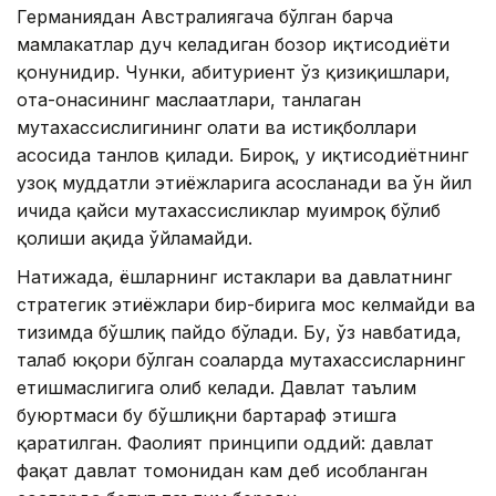
Германиядан Австралиягача бўлган барча
мамлакатлар дуч келадиган бозор иқтисодиёти
қонунидир. Чунки, абитуриент ўз қизиқишлари,
ота-онасининг маслаҳатлари, танлаган
мутахассислигининг ҳолати ва истиқболлари
асосида танлов қилади. Бироқ, у иқтисодиётнинг
узоқ муддатли эҳтиёжларига асосланади ва ўн йил
ичида қайси мутахассисликлар муҳимроқ бўлиб
қолиши ҳақида ўйламайди.
Натижада, ёшларнинг истаклари ва давлатнинг
стратегик эҳтиёжлари бир-бирига мос келмайди ва
тизимда бўшлиқ пайдо бўлади. Бу, ўз навбатида,
талаб юқори бўлган соҳаларда мутахассисларнинг
етишмаслигига олиб келади. Давлат таълим
буюртмаси бу бўшлиқни бартараф этишга
қаратилган. Фаолият принципи оддий: давлат
фақат давлат томонидан кам деб ҳисобланган