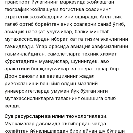
транспорт йўлагининг марказида жойлашган
географик жойлашуви логистика соҳасининг
стратегик жозибадорлигини оширади. Агентлик
талаб ортиб бораётган аниқ соҳаларни санаб ўтиб,
авиация нафақат учувчилар, балки минглаб
мутахассислардан иборат катта тизим эканлигини
таъкидлади. Улар орасида авиация хавфсизлигини
таъминлайдиган, самолётларга техник хизмат
кўрсатадиган муҳандислар, шунингдек, ҳаво
ҳаракатини бошқарувчилар ва операторлар бор.
Дрон саноати ва авиациянинг жадал
ривожланиши беш йил олдин маҳаллий
университетларда умуман йўқ бўлган янги
мутахассисликларга талабнинг ошишига олиб
келди.
Сув ресурслари ва иқлим технологиялари
.
Муҳокамалар давомида эътибордан четда
қолаётган йўналишлардан бири айнан шу бўлиши