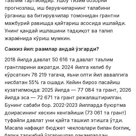
таълим тартибидир. Ушбу тизим бозорни
прогнозлаш, иш берувчиларнинг талабини
ўрганиш ва битирувчилар томонидан грантни
мажбурий равишда қайтариш асосида ишлайди.
Унинг қандай ишлашини тадқиқот ва таҳлил
жараёнида кўриш мумкин.
Саккиз йил: рақамлар қандай ўзгарди?
2018 йилда давлат 50 616 та давлат таълим
грантларини ажратди. 2024 йилга келиб бу
кўрсаткич 78 219 тагача, яъни олти йил аввалгига
нисбатан 55% га ошади. Кейин бироз пасайиш
кузатилмоқда: 2025 йилда — 77 084 та грант, 2026
йилда эса — 72 671 та грант режалаштирилган.
Бунинг сабаби бор. 2022-2023 йилларда буюртма
доирасининг кескин кенгайиши (73 061 та грант)
туфайли давлат уни қайта ташкил этишга ўтди.
Масала нафақат бюджет чекловлари билан боғлиқ,
балки таркибий ўзгаришлар рақамлардан