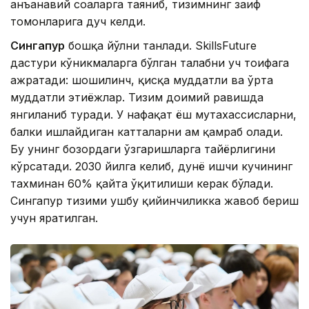
анъанавий соҳаларга таяниб, тизимнинг заиф
томонларига дуч келди.
Сингапур
бошқа йўлни танлади. SkillsFuture
дастури кўникмаларга бўлган талабни уч тоифага
ажратади: шошилинч, қисқа муддатли ва ўрта
муддатли эҳтиёжлар. Тизим доимий равишда
янгиланиб туради. У нафақат ёш мутахассисларни,
балки ишлайдиган катталарни ҳам қамраб олади.
Бу унинг бозордаги ўзгаришларга тайёрлигини
кўрсатади. 2030 йилга келиб, дунё ишчи кучининг
тахминан 60% қайта ўқитилиши керак бўлади.
Сингапур тизими ушбу қийинчиликка жавоб бериш
учун яратилган.