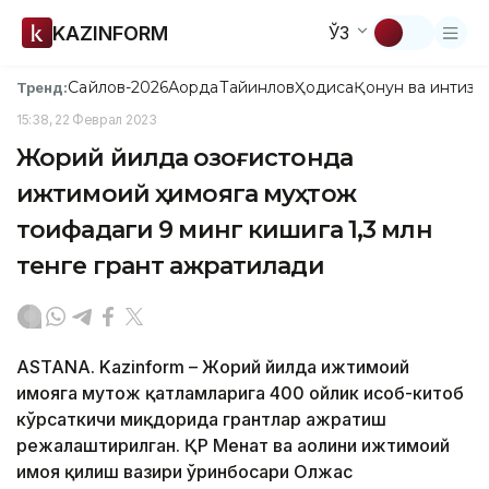
KAZINFORM
ЎЗ
Сайлов-2026
Ақорда
Тайинлов
Ҳодиса
Қонун ва интизо
Тренд:
15:38, 22 Феврал 2023
Жорий йилда Қозоғистонда
ижтимоий ҳимояга муҳтож
тоифадаги 9 минг кишига 1,3 млн
тенге грант ажратилади
ASTANA. Kazinform – Жорий йилда ижтимоий
ҳимояга муҳтож қатламларига 400 ойлик ҳисоб-китоб
кўрсаткичи миқдорида грантлар ажратиш
режалаштирилган. ҚР Меҳнат ва аҳолини ижтимоий
ҳимоя қилиш вазири ўринбосари Олжас