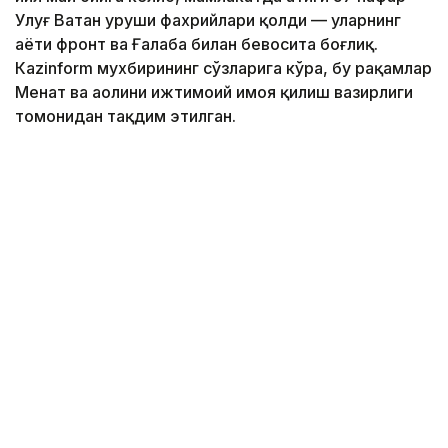
Улуғ Ватан уруши фахрийлари қолди — уларнинг
ҳаёти фронт ва Ғалаба билан бевосита боғлиқ.
Кazinform мухбирининг сўзларига кўра, бу рақамлар
Меҳнат ва аҳолини ижтимоий ҳимоя қилиш вазирлиги
томонидан тақдим этилган.
Фото: Солтан Жексенбеков/Kazinform