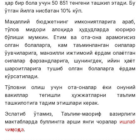
ҳар бир бола учун 50 851 тенгени ташкил этади. Бу
ўтган йилга нисбатан 10% кўп.
Маҳаллий бюджетнинг имкониятларига қараб,
тўлов миқдори алоҳида ҳудудларда юқорироқ
бўлиши мумкин. Етим ва ота-она қарамоғисиз
қолган болаларга, кам таъминланган оилалар
ўқувчиларига, манзилли ижтимоий ёрдам олаётган
оилалар фарзандларига, шунингдек, қийин ҳаёт
шароитларига тушиб қолган болаларга ёрдам
кўрсатилади.
Тўловни олиш учун ота-оналар ёки қонуний
вакиллар тегишли ҳужжатларни таълим
ташкилотига тақдим этишлари керак.
Эслатиб ўтамиз, Таълим-маориф вазирлиги
мактабларда буллингга қарши янги чоралар
ишлаб
чиқмоқда
.