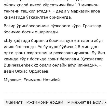
ойлик ҳисоб-китоб кўрсаткичи ёки 1,3 миллион
тенгени ташкил этади», - деди у марказий алоқа
хизматида ўтказилган брифингда.
Вазир ўринбосарининг сўзларига кўра. Грантлар
босқичма-босқич оширилади.
«Шу ҳафтада биринчи босқичга ҳужжатларни қабул
қилиш бошланди. Ушбу курс бўйича 2,6 мингдан
ортиқ грант ажратилиши режалаштирилган. Бу йил
камида тўрт босқичда грант берилади. Ҳужжатлар
Business.enbek.kz орқали онлайн қабул қилинади», -
деди Олжас Ордабаев.
Муаллиф: Есимжан Нақтибай
Жамият
Ижтимоий ёрдам
ҚР Меҳнат ва аҳоли