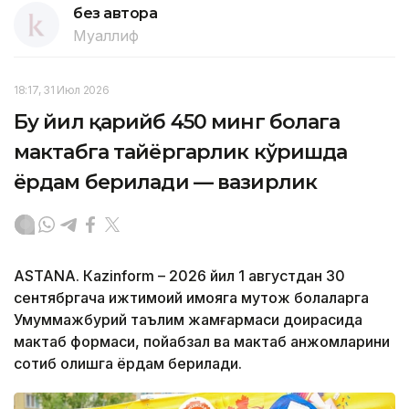
без автора
Муаллиф
18:17, 31 Июл 2026
Бу йил қарийб 450 минг болага
мактабга тайёргарлик кўришда
ёрдам берилади — вазирлик
ASTANА. Кazinform – 2026 йил 1 августдан 30
сентябргача ижтимоий ҳимояга муҳтож болаларга
Умуммажбурий таълим жамғармаси доирасида
мактаб формаси, пойабзал ва мактаб анжомларини
сотиб олишга ёрдам берилади.