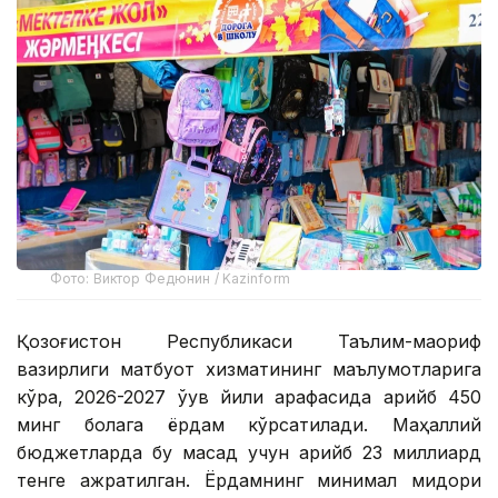
Фото: Виктор Федюнин / Kazinform
Қозоғистон Республикаси Таълим-маориф
вазирлиги матбуот хизматининг маълумотларига
кўра, 2026-2027 ўқув йили арафасида қарийб 450
минг болага ёрдам кўрсатилади. Маҳаллий
бюджетларда бу мақсад учун қарийб 23 миллиард
тенге ажратилган. Ёрдамнинг минимал миқдори