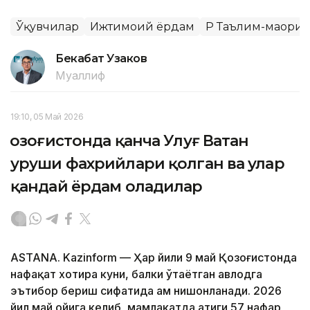
Ўқувчилар
Ижтимоий ёрдам
ҚР Таълим-маори
Бекабат Узаков
Муаллиф
19:10, 05 Май 2026
Қозоғистонда қанча Улуғ Ватан
уруши фахрийлари қолган ва улар
қандай ёрдам оладилар
ASTANA. Kazinform — Ҳар йили 9 май Қозоғистонда
нафақат хотира куни, балки ўтаётган авлодга
эътибор бериш сифатида ҳам нишонланади. 2026
йил май ойига келиб, мамлакатда атиги 57 нафар