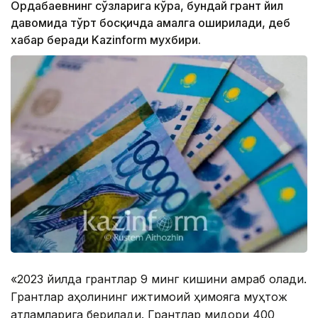
Ордабаевнинг сўзларига кўра, бундай грант йил
давомида тўрт босқичда амалга оширилади, деб
хабар беради Kazinform мухбири.
«2023 йилда грантлар 9 минг кишини қамраб олади.
Грантлар аҳолининг ижтимоий ҳимояга муҳтож
қатламларига берилади. Грантлар миқдори 400