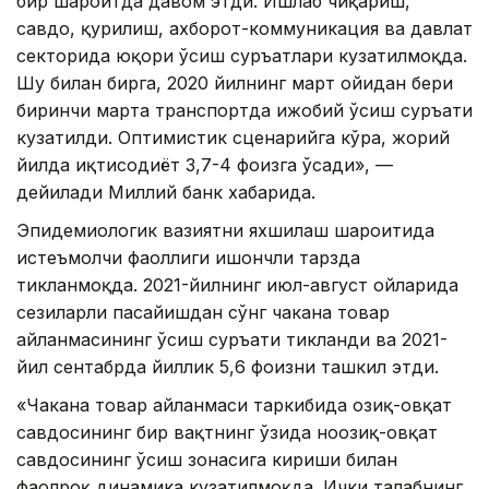
бир шароитда давом этди. Ишлаб чиқариш,
савдо, қурилиш, ахборот-коммуникация ва давлат
секторида юқори ўсиш суръатлари кузатилмоқда.
Шу билан бирга, 2020 йилнинг март ойидан бери
биринчи марта транспортда ижобий ўсиш суръати
кузатилди. Оптимистик сценарийга кўра, жорий
йилда иқтисодиёт 3,7-4 фоизга ўсади», —
дейилади Миллий банк хабарида.
Эпидемиологик вазиятни яхшилаш шароитида
истеъмолчи фаоллиги ишончли тарзда
тикланмоқда. 2021-йилнинг июл-август ойларида
сезиларли пасайишдан сўнг чакана товар
айланмасининг ўсиш суръати тикланди ва 2021-
йил сентабрда йиллик 5,6 фоизни ташкил этди.
«Чакана товар айланмаси таркибида озиқ-овқат
савдосининг бир вақтнинг ўзида ноозиқ-овқат
савдосининг ўсиш зонасига кириши билан
фаолроқ динамика кузатилмоқда. Ички талабнинг