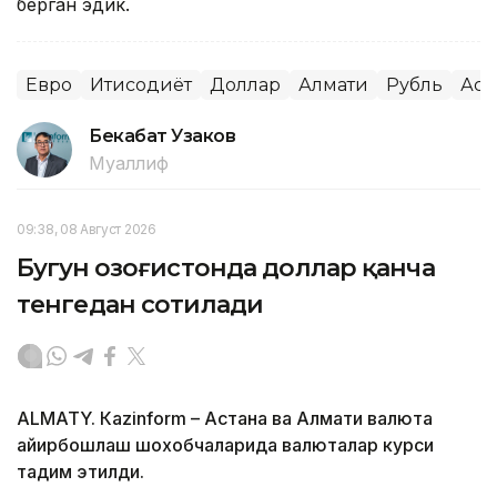
берган эдик.
Евро
Иқтисодиёт
Доллар
Алмати
Рубль
Аст
Бекабат Узаков
Муаллиф
09:38, 08 Август 2026
Бугун Қозоғистонда доллар қанча
тенгедан сотилади
ALMATY. Кazinform – Астана ва Алмати валюта
айирбошлаш шохобчаларида валюталар курси
тақдим этилди.