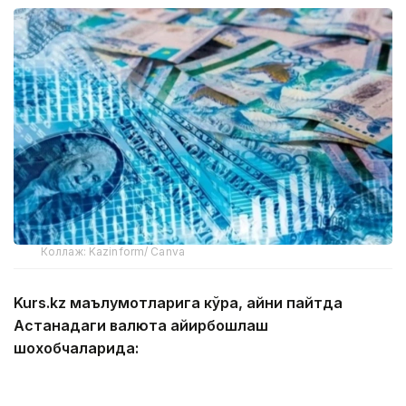
Коллаж: Kazinform/ Canva
Kurs.kz маълумотларига кўра, айни пайтда
Астанадаги валюта айирбошлаш
шохобчаларида:
— доллар: сотиб олиш — 466,13 тенге, сотиш —
473,13 тенге;