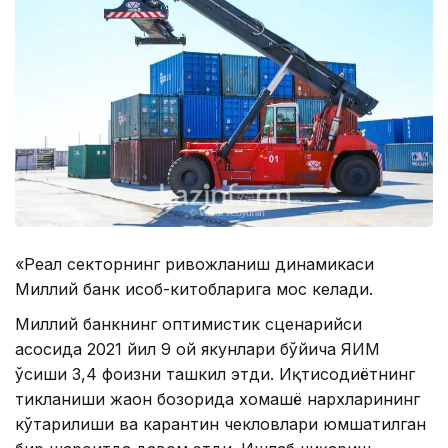
«Реал секторнинг ривожланиш динамикаси
Миллий банк ҳисоб-китобларига мос келади.
Миллий банкнинг оптимистик сценарийси
асосида 2021 йил 9 ой якунлари бўйича ЯИМ
ўсиши 3,4 фоизни ташкил этди. Иқтисодиётнинг
тикланиши жаҳон бозорида хомашё нархларининг
кўтарилиши ва карантин чекловлари юмшатилган