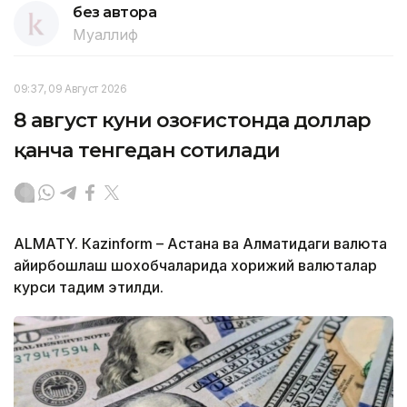
без автора
Муаллиф
09:37, 09 Август 2026
8 август куни Қозоғистонда доллар
қанча тенгедан сотилади
ALMATY. Кazinform – Астана ва Алматидаги валюта
айирбошлаш шохобчаларида хорижий валюталар
курси тақдим этилди.