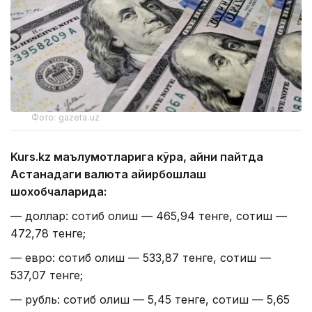
Фото: gazeta.uz
Kurs.kz маълумотларига кўра, айни пайтда
Астанадаги валюта айирбошлаш
шохобчаларида:
— доллар: сотиб олиш — 465,94 тенге, сотиш —
472,78 тенге;
— евро: сотиб олиш — 533,87 тенге, сотиш —
537,07 тенге;
— рубль: сотиб олиш — 5,45 тенге, сотиш — 5,65