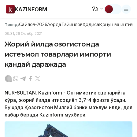
KAZINFORM
ЎЗ
Сайлов-2026
Ақорда
Тайинлов
Ҳодиса
Қонун ва интизо
Тренд:
09:31, 26 Октябр 2021
Жорий йилда Қозоғистонда
истеъмол товарлари импорти
қандай даражада
NUR-SULTAN. Kazinform - Оптимистик сценарийга
кўра, жорий йилда иқтисодиёт 3,7-4 фоизга ўсади.
Бу ҳақда Қозоғистон Миллий банки маълум қилди, дея
хабар беради Kazinform мухбири.