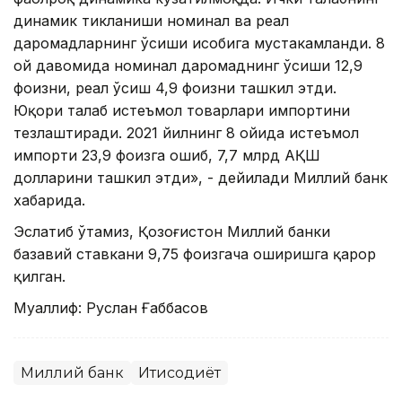
динамик тикланиши номинал ва реал
даромадларнинг ўсиши ҳисобига мустаҳкамланди. 8
ой давомида номинал даромаднинг ўсиши 12,9
фоизни, реал ўсиш 4,9 фоизни ташкил этди.
Юқори талаб истеъмол товарлари импортини
тезлаштиради. 2021 йилнинг 8 ойида истеъмол
импорти 23,9 фоизга ошиб, 7,7 млрд AҚШ
долларини ташкил этди», - дейилади Миллий банк
хабарида.
Эслатиб ўтамиз, Қозоғистон Миллий банки
базавий ставкани 9,75 фоизгача оширишга қарор
қилган.
Муаллиф: Руслан Ғаббасов
Миллий банк
Иқтисодиёт