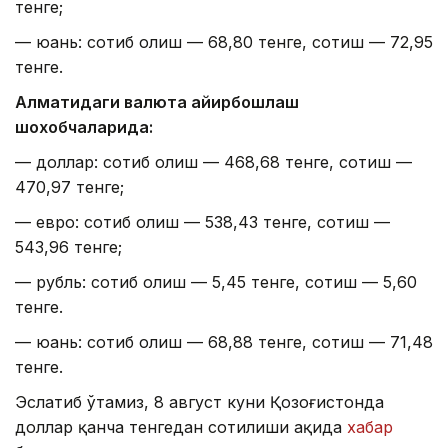
тенге;
— юань: сотиб олиш — 68,80 тенге, сотиш — 72,95
тенге.
Алматидаги валюта айирбошлаш
шохобчаларида:
— доллар: сотиб олиш — 468,68 тенге, сотиш —
470,97 тенге;
— евро: сотиб олиш — 538,43 тенге, сотиш —
543,96 тенге;
— рубль: сотиб олиш — 5,45 тенге, сотиш — 5,60
тенге.
— юань: сотиб олиш — 68,88 тенге, сотиш — 71,48
тенге.
Эслатиб ўтамиз, 8 август куни Қозоғистонда
доллар қанча тенгедан сотилиши ҳақида
хабар