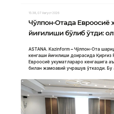
15:38, 07 Август 2026
Чўлпон-Отада Евроосиё 
йиғилиши бўлиб ўтди: о
ASTANA. Kazinform
–
Чўлпон-Ота шаҳри
кенгаши йиғилиши доирасида Қирғиз
Евроосиё ҳукуматлараро кенгашига а
билан жамоавий учрашув ўтказди. Бу 