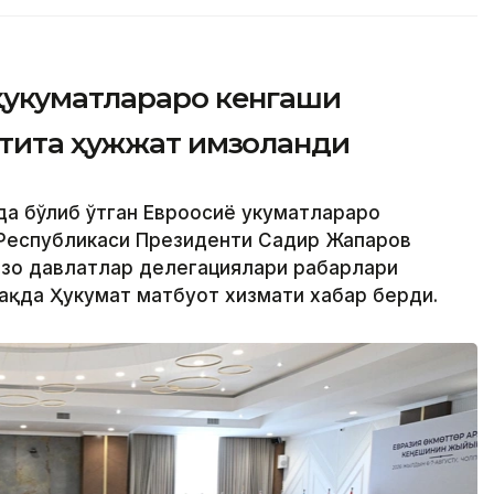
ҳукуматлараро кенгаши
лтита ҳужжат имзоланди
да бўлиб ўтган Евроосиё ҳукуматлараро
 Республикаси Президенти Садир Жапаров
ъзо давлатлар делегациялари раҳбарлари
ҳақда Ҳукумат матбуот хизмати хабар берди.