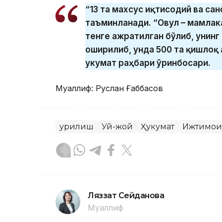
“13 та махсус иқтисодий ва са
таъминланади. “Овул – мамлак
тенге ажратилган бўлиб, унинг
оширилиб, унда 500 та қишлоқ 
Ҳукумат раҳбари ўринбосари.
Муаллиф: Руслан Ғаббасов
Қурилиш
Уй-жой
Ҳукумат
Ижтимои
Ляззат Сейданова
Муаллиф