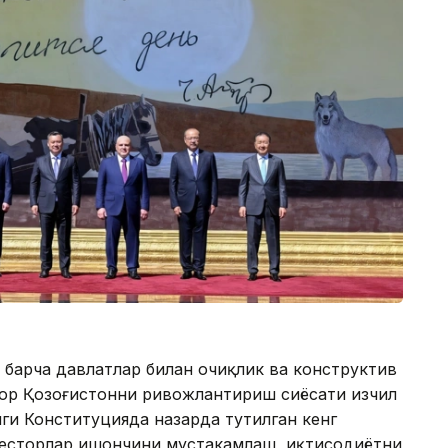
 барча давлатлар билан очиқлик ва конструктив
ғор Қозоғистонни ривожлантириш сиёсати изчил
ги Конституцияда назарда тутилган кенг
весторлар ишончини мустаҳкамлаш, иқтисодиётни