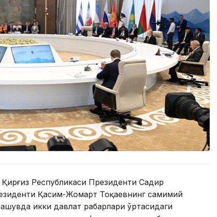
 Қирғиз Республикаси Президенти Садир
резиденти Қасим-Жомарт Тоқаевнинг самимий
рашувда икки давлат раҳбарлари ўртасидаги