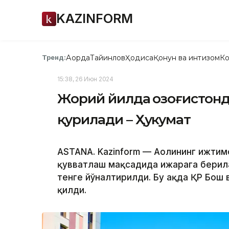
KAZINFORM
Ақорда
Тайинлов
Ҳодиса
Қонун ва интизом
Ко
Тренд:
15:38, 26 Июн 2024
Жорий йилда Қозоғистонд
қурилади – Ҳукумат
ASTANA. Kazinform — Аҳолининг ижтим
қувватлаш мақсадида ижарага берил
тенге йўналтирилди. Бу ҳақда ҚР Бо
қилди.