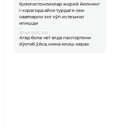
Қозоғистонликлар жорий йилнинг
I чорагида қайси турдаги озиқ-
овқатларни энг кўп истеъмол
қилишди
30 iyul 2026, 11:10
Агар бола чет элда паспортини
йўқотиб қўйса, нима қилиш керак