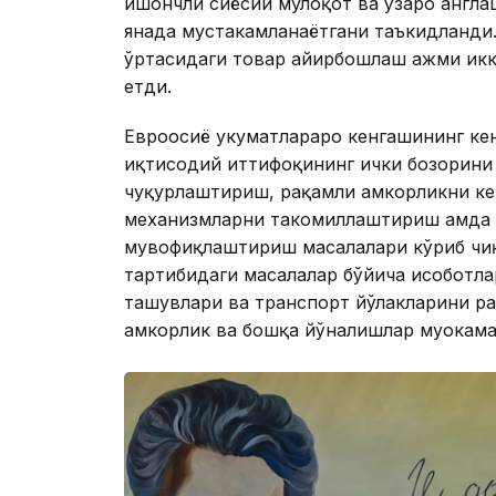
ишончли сиёсий мулоқот ва ўзаро англа
янада мустаҳкамланаётгани таъкидланди
ўртасидаги товар айирбошлаш ҳажми ик
етди.
Евроосиё ҳукуматлараро кенгашининг ке
иқтисодий иттифоқининг ички бозорини
чуқурлаштириш, рақамли ҳамкорликни к
механизмларни такомиллаштириш ҳамда
мувофиқлаштириш масалалари кўриб чиқ
тартибидаги масалалар бўйича ҳисоботла
ташувлари ва транспорт йўлакларини ра
ҳамкорлик ва бошқа йўналишлар муҳокама