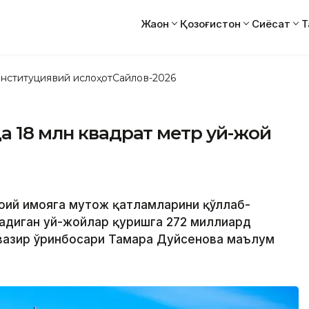
Жаҳон
Қозоғистон
Сиёсат
Т
нституциявий ислоҳот
Сайлов-2026
а 18 млн квадрат метр уй-жой
оий ҳимояга муҳтож қатламларини қўллаб-
адиган уй-жойлар қуришга 272 миллиард
ш вазир ўринбосари Тамара Дуйсенова маълум