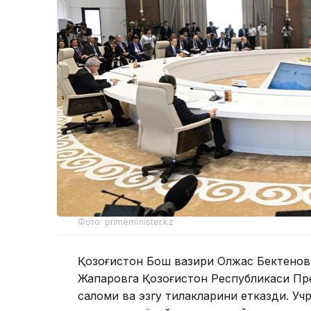
Фото: primeminister.kz
Қозоғистон Бош вазири Олжас Бектенов
Жапаровга Қозоғистон Республикаси П
саломи ва эзгу тилакларини етказди. Уч