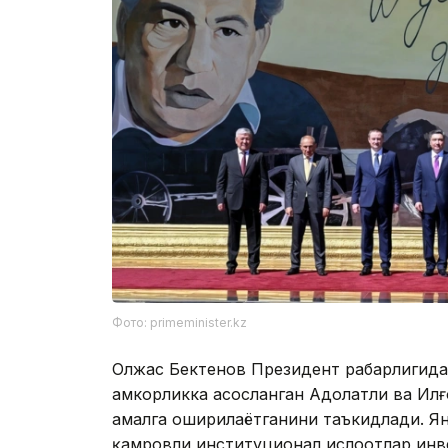
Фото: primeminister.kz
Олжас Бектенов Президент раҳбарлигида
ҳамкорликка асосланган Адолатли ва Ил
амалга оширилаётганини таъкидлади. Ян
қамровли институционал ислоҳотлар ин