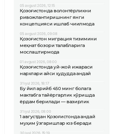
05 avgust 2026, 12:15
Қозоғистонда волонтёрликни
ривожлантиришнинг янги
концепцияси ишлаб чиқилмоқда
05 avgust 2026, 09:08
Қозоғистон миграция тизимини
меҳнат бозори талабларига
мослаштирмоқда
01 avgust 2026, 08:00
Қозоғистонда уй-жой ижараси
нархлари қайси ҳудудда қандай
31 iyul 2026, 18:17
Бу йил қарийб 450 минг болага
мактабга тайёргарлик кўришда
ёрдам берилади — вазирлик
31 iyul 2026, 08:00
1 августдан Қозоғистонда қандай
муҳим ўзгаришлар юз беради
30 iyul 2026, 15:19