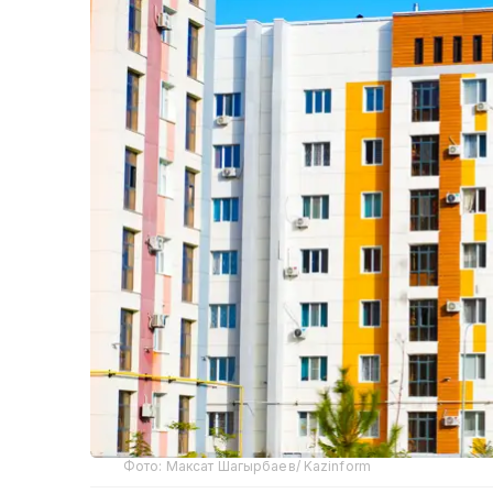
Фото: Максат Шагырбаев/ Kazinform