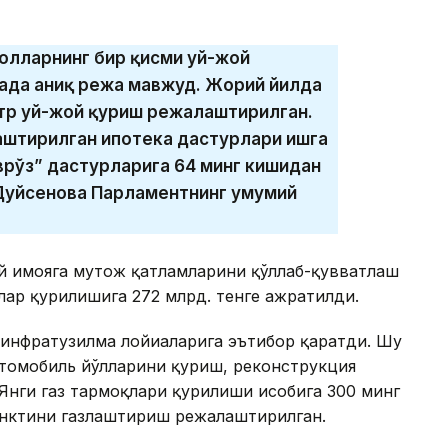
волларнинг бир қисми уй-жой
рада аниқ режа мавжуд. Жорий йилда
тр уй-жой қуриш режалаштирилган.
аштирилган ипотека дастурлари ишга
врўз” дастурларига 64 минг кишидан
. Дуйсенова Парламентнинг умумий
й ҳимояга муҳтож қатламларини қўллаб-қувватлаш
ар қурилишига 272 млрд. тенге ажратилди.
инфратузилма лойиҳаларига эътибор қаратди. Шу
втомобиль йўлларини қуриш, реконструкция
нги газ тармоқлари қурилиши ҳисобига 300 минг
пунктини газлаштириш режалаштирилган.