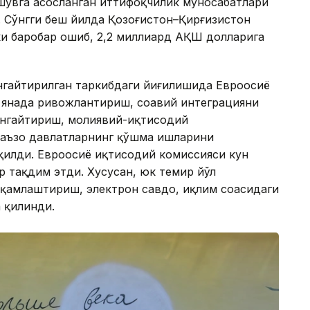
шувга асосланган иттифоқчилик муносабатлари
. Сўнгги беш йилда Қозоғистон–Қирғизистон
ки баробар ошиб, 2,2 миллиард АҚШ долларига
нгайтирилган таркибдаги йиғилишида Евроосиё
 янада ривожлантириш, соҳавий интеграцияни
енгайтириш, молиявий-иқтисодий
 аъзо давлатларнинг қўшма ишларини
илди. Евроосиё иқтисодий комиссияси кун
р тақдим этди. Хусусан, юк темир йўл
қамлаштириш, электрон савдо, иқлим соҳасидаги
 қилинди.