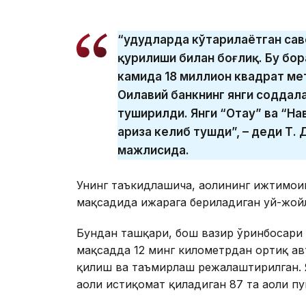
“Ҳудудларда кўтарилаётган са
қурилиши билан боғлиқ. Бу бо
камида 18 миллион квадрат ме
Оилавий банкнинг янги соддал
туширилди. Янги “Отау” ва “На
ариза келиб тушди”, – деди Т
мажлисида.
Унинг таъкидлашича, аҳолининг ижтимои
мақсадида ижарага бериладиган уй-жойл
Бундан ташқари, бош вазир ўринбосари 
мақсадда 12 минг километрдан ортиқ а
қилиш ва таъмирлаш режалаштирилган. Я
аҳоли истиқомат қиладиган 87 та аҳоли 