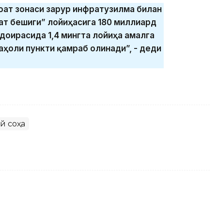
ноат зонаси зарур инфратузилма билан
ат бешиги” лойиҳасига 180 миллиард
 доирасида 1,4 мингта лойиҳа амалга
аҳоли пункти қамраб олинади”, - деди
й соҳа