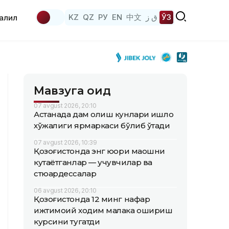
KZ
QZ
РУ
EN
中文
ق ز
ЎЗ
аҳлил
Мавзуга оид
07 avgust 2026, 20:10
Астанада дам олиш кунлари қишлоқ
хўжалиги ярмаркаси бўлиб ўтади
07 avgust 2026, 10:39
Қозоғистонда энг юқори маошни
кутаётганлар — учувчилар ва
стюардессалар
06 avgust 2026, 20:10
Қозоғистонда 12 минг нафар
ижтимоий ходим малака ошириш
курсини тугатди