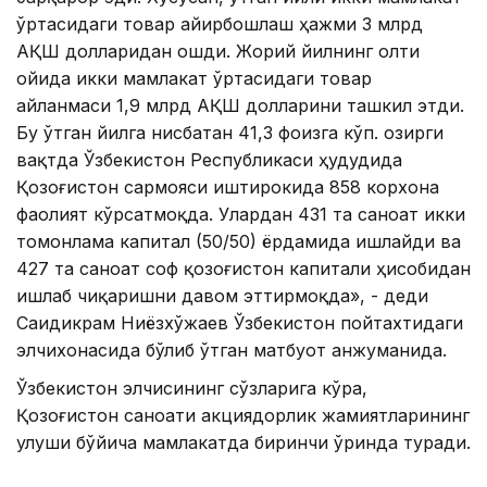
ўртасидаги товар айирбошлаш ҳажми 3 млрд
АҚШ долларидан ошди. Жорий йилнинг олти
ойида икки мамлакат ўртасидаги товар
айланмаси 1,9 млрд АҚШ долларини ташкил этди.
Бу ўтган йилга нисбатан 41,3 фоизга кўп. Ҳозирги
вақтда Ўзбекистон Республикаси ҳудудида
Қозоғистон сармояси иштирокида 858 корхона
фаолият кўрсатмоқда. Улардан 431 та саноат икки
томонлама капитал (50/50) ёрдамида ишлайди ва
427 та саноат соф қозоғистон капитали ҳисобидан
ишлаб чиқаришни давом эттирмоқда», - деди
Саидикрам Ниёзхўжаев Ўзбекистон пойтахтидаги
элчихонасида бўлиб ўтган матбуот анжуманида.
Ўзбекистон элчисининг сўзларига кўра,
Қозоғистон саноати акциядорлик жамиятларининг
улуши бўйича мамлакатда биринчи ўринда туради.