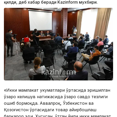
қилди, деб хабар беради Kazinform мухбири.
«Икки мамлакат Ҳукуматлари ўртасида эришилган
ўзаро келишув натижасида ўзаро савдо тезлиги
ошиб бормоқда. Аввалроқ, Ўзбекистон ва
Қозоғистон ўртасидаги товар айирбошлаш
барқарор эди. Хусусан, ўтган йили икки мамлакат