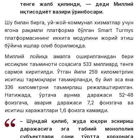
тенге жалб қилинди, — деди Миллий
иқтисодиёт вазири ўринбосари.
Шу билан бирга, уй-жой-коммунал хизматлар учун
ягона рақамли платформа бўлган Smart Turmys
платформасининг иккита модулини жорий этиш
бўйича ишлар олиб борилмоқда.
Миллий лойиҳа амалга оширилганидан бери
иссиқлик таъминоти соҳасига 533 миллиард тенге
сармоя киритилди. Ўтган йили 259 километрлик
иситиш тармоқлари таъмирланди, бу йил эса яна
336 километрни таъмирлаш режалаштирилган.
Натижада, ўртача аşıнма даражаси 52-48
фоизгача, авария даражаси 7,2 фоизгача ва
иситиш харажатлари 1,6 фоизга камаяди.
– Шундай қилиб, жуда юқори эскириш
даражасига эга табиий монополия
субъектлари сони тўртта корхонага