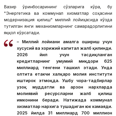
Вазир ўринбосарининг сўзларига кўра, бу
"Энергетика ва коммунал хизматлар соҳасини
модернизация қилиш" миллий лойиҳасида кўзда
тутилган янги механизмларнинг самарадорлигини
яққол кўрсатади.
– Миллий лойиҳани амалга ошириш учун
хусусий ва хорижий капитал жалб қилинди.
2026 йил учун тасдиқланган
кредитларнинг умумий миқдори 625
миллиард тенгени ташкил этади. Унда
олтита етакчи халқаро молия институти
иштирок этмоқда. Ушбу чора-тадбирлар
узоқ муддатли ва арзон нархларда
молиявий ресурсларни жалб қилиш
имконини беради. Натижада коммунал
хизматлар нархига тушадиган юк камаяди.
2025 йилда 31 миллиард 700 миллион