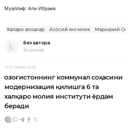
Муаллиф: Али Ибраев
Халқаро алоқалар
Асосий янгилик
Марказий Ос
без автора
Муаллиф
12:37, 28 Июл 2026
Қозоғистоннинг коммунал соҳасини
модернизация қилишга 6 та
халқаро молия институти ёрдам
беради