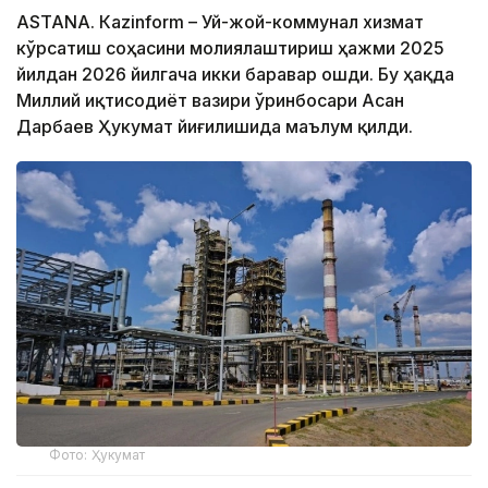
ASTANА. Кazinform – Уй-жой-коммунал хизмат
кўрсатиш соҳасини молиялаштириш ҳажми 2025
йилдан 2026 йилгача икки баравар ошди. Бу ҳақда
Миллий иқтисодиёт вазири ўринбосари Асан
Дарбаев Ҳукумат йиғилишида маълум қилди.
Фото: Ҳукумат