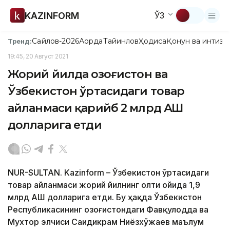
KAZINFORM
ЎЗ
Сайлов-2026
Ақорда
Тайинлов
Ҳодиса
Қонун ва интизо
Тренд:
19:45, 20 Август 2021
Жорий йилда Қозоғистон ва
Ўзбекистон ўртасидаги товар
айланмаси қарийб 2 млрд АҚШ
долларига етди
NUR-SULTAN. Kazinform – Ўзбекистон ўртасидаги
товар айланмаси жорий йилнинг олти ойида 1,9
млрд АҚШ долларига етди. Бу ҳақда Ўзбекистон
Республикасининг Қозоғистондаги Фавқулодда ва
Мухтор элчиси Саидикрам Ниёзхўжаев маълум