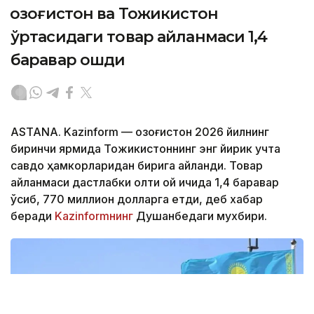
Қозоғистон ва Тожикистон
ўртасидаги товар айланмаси 1,4
баравар ошди
ASTANA. Kazinform — Қозоғистон 2026 йилнинг
биринчи ярмида Тожикистоннинг энг йирик учта
савдо ҳамкорларидан бирига айланди. Товар
айланмаси дастлабки олти ой ичида 1,4 баравар
ўсиб, 770 миллион долларга етди, деб хабар
беради
Kazinformнинг
Душанбедаги мухбири.