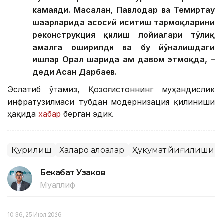
камаяди. Масалан, Павлодар ва Темиртау
шаҳарларида асосий иситиш тармоқларини
реконструкция қилиш лойиҳалари тўлиқ
амалга оширилди ва бу йўналишдаги
ишлар Орал шаҳрида ҳам давом этмоқда, –
деди Асан Дарбаев.
Эслатиб ўтамиз, Қозоғистоннинг муҳандислик
инфратузилмаси тубдан модернизация қилиниши
ҳақида
хабар
берган эдик.
Қурилиш
Халқаро алоқалар
Ҳукумат йиғилиши
Бекабат Узаков
Муаллиф
10:36, 25 Июл 2026