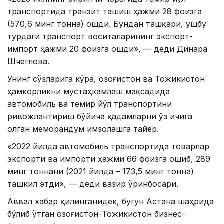
транспортида транзит ташиш ҳажми 28 фоизга
(570,6 минг тонна) ошди. Бундан ташқари, ушбу
турдаги транспорт воситаларининг экспорт-
импорт ҳажми 20 фоизга ошди», — деди Динара
Шчеглова.
Унинг сўзларига кўра, Қозоғистон ва Тожикистон
ҳамкорликни мустаҳкамлаш мақсадида
автомобиль ва темир йўл транспортини
ривожлантириш бўйича қадамларни ўз ичига
олган меморандум имзолашга тайёр.
«2022 йилда автомобиль транспортида товарлар
экспорти ва импорти ҳажми 66 фоизга ошиб, 289
минг тоннани (2021 йилда – 173,5 минг тонна)
ташкил этди», — деди вазир ўринбосари.
Аввал хабар қилинганидек, бугун Астана шаҳрида
бўлиб ўтган Қозоғистон-Тожикистон бизнес-