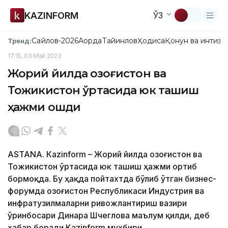
KAZINFORM
ЎЗ
Сайлов-2026
Ақорда
Тайинлов
Ҳодиса
Қонун ва интизо
Тренд:
17:15, 03 Май 2023
Жорий йилда Қозоғистон ва
Тожикистон ўртасида юк ташиш
ҳажми ошди
ASTANА. Кazinform – Жорий йилда Қозоғистон ва
Тожикистон ўртасида юк ташиш ҳажми ортиб
бормоқда. Бу ҳақда пойтахтда бўлиб ўтган бизнес-
форумда Қозоғистон Республикаси Индустрия ва
инфратузилмаларни ривожлантириш вазири
ўринбосари Динара Шчеглова маълум қилди, деб
хабар беради Kazinform мухбири.