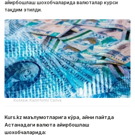
айирбошлаш шохобчаларида валюталар курси
тақдим этилди.
Коллаж: Kazinform/ Canva
Kurs.kz маълумотларига кўра, айни пайтда
Астанадаги валюта айирбошлаш
шохобчаларида: