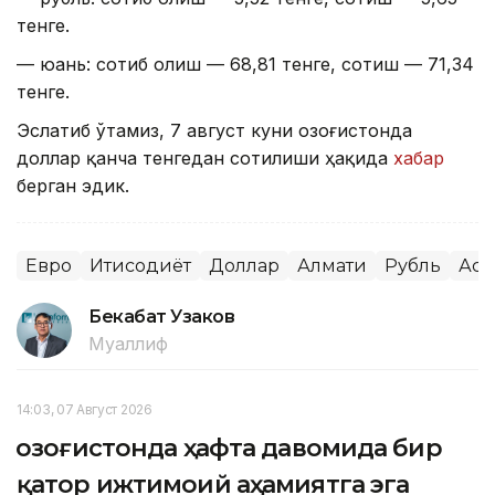
тенге.
— юань: сотиб олиш — 68,81 тенге, сотиш — 71,34
тенге.
Эслатиб ўтамиз, 7 август куни Қозоғистонда
доллар қанча тенгедан сотилиши ҳақида
хабар
берган эдик.
Евро
Иқтисодиёт
Доллар
Алмати
Рубль
Аст
Бекабат Узаков
Муаллиф
14:03, 07 Август 2026
Қозоғистонда ҳафта давомида бир
қатор ижтимоий аҳамиятга эга