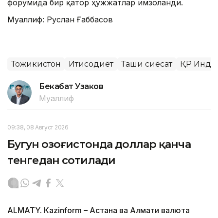
форумида бир қатор ҳужжатлар имзоланди.
Муаллиф: Руслан Ғаббасов
Тожикистон
Иқтисодиёт
Ташқи сиёсат
ҚР Инду
Бекабат Узаков
Муаллиф
09:38, 08 Август 2026
Бугун Қозоғистонда доллар қанча
тенгедан сотилади
ALMATY. Кazinform – Астана ва Алмати валюта