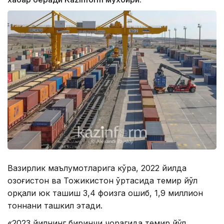
Вазирлик маълумотларига кўра, 2022 йилда
Қозоғистон ва Тожикистон ўртасида темир йўл
орқали юк ташиш 3,4 фоизга ошиб, 1,9 миллион
тоннани ташкил этади.
«2023 йилнинг биринчи чорагида темир йўл