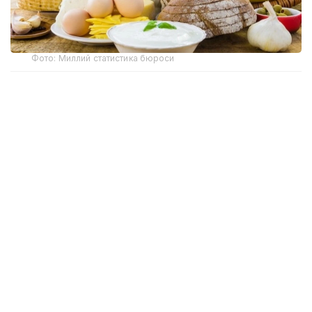
Фото: Миллий статистика бюроси
Миллий статистика бюросининг маълумотларига
кўра, ҳафта давомида бодринг (-2,4%), оқ карам
(-2,1%), помидор, картошка (-1,7%), суяксиз мол
гўшти (-0,4%), олма (-0,3%), гречка ёрмалари
(-0,2%), сметана (-0,1%) нархлари пасайган.
Биринчи навли буғдой унидан пиширилган нон,
суяксиз мол гўшти, товуқ гўшти, парранда гўшти,
қийма, творог, кефир ва чой нархлари ҳафта
давомида ўзгаришсиз қолди.
Ҳудудлар бўйича мамлакатнинг бир қатор
шаҳарларида дефляция динамикаси кузатилди.
Ҳафта давомида ижтимоий аҳамиятга эга озиқ-