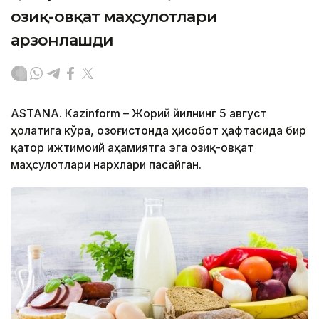
озиқ-овқат маҳсулотлари
арзонлашди
ASTANА. Кazinform – Жорий йилнинг 5 август
ҳолатига кўра, Қозоғистонда ҳисобот ҳафтасида бир
қатор ижтимоий аҳамиятга эга озиқ-овқат
маҳсулотлари нархлари пасайган.