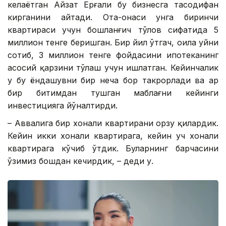
келаётган Айзат Ерғали бу бизнесга тасодифан
кирганини айтади. Ота-онаси унга биринчи
квартираси учун бошланғич тўлов сифатида 5
миллион тенге беришган. Бир йил ўтгач, оила уйни
сотиб, 3 миллион тенге фойдасини ипотеканинг
асосий қарзини тўлаш учун ишлатган. Кейинчалик
у бу ёндашувни бир неча бор такрорлади ва ҳар
бир битимдан тушган маблағни кейинги
инвестицияга йўналтирди.
– Аввалига бир хонали квартирани орзу қилардик.
Кейин икки хонали квартирага, кейин уч хонали
квартирага кўчиб ўтдик. Буларнинг барчасини
ўзимиз бошдан кечирдик, – деди у.