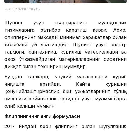
Фото: Kazinform / СИ
Шунинг учун квартиранинг муҳандислик
тизимларига эътибор қаратиш керак. Ахир,
флиппернинг мақсади минимал харажатлар билан
жозибали уй яратишдир. Шунинг учун электр
тармоғи, сантехника, қурилиш материаллари ва
овоз ўтказмайдиган материалларнинг сифатини
диққат билан текшириш муҳимдир.
Бундан ташқари, ҳуқуқий масалаларни кўриб
чиқишга арзийди. Қайта қуришни
қонунийлаштирмаслик ёки ҳужжатларнинг тўлиқ
эмаслиги кейинчалик харидор учун муаммоларга
олиб келиши мумкин.
Флиппингнинг янги формуласи
2017 йилдан бери флиппинг билан шуғулланиб