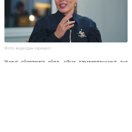
Фото: видеодан скриншот
Унинг сўзларига кўра, уйни таъмирлашнинг энг
қийин босқичи — таъмирлаш. Асосий мақсад —
квартирани иложи борича кўпроқ харидорларга
жозибадор қилиб кўрсатиш. Шунинг учун кўпинча
нейтрал ранглар ва минималист интерьер
танланади ва сотишдан олдин хоумстейджинг
усули қўлланилади. Бироқ, бу бизнес фақат пул
сарфлаш билан чекланмайди. Материалларни
танлашдан тортиб мебелларни ўрнатишгача
бўлган бутун жараённи назорат қилиш тажриба ва