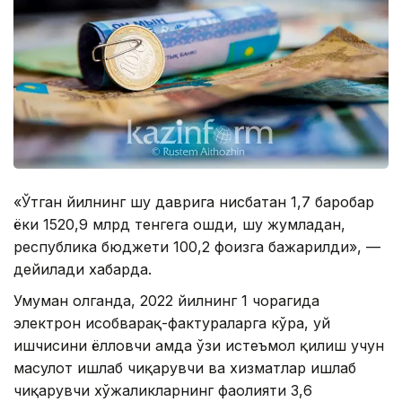
«Ўтган йилнинг шу даврига нисбатан 1,7 баробар
ёки 1520,9 млрд тенгега ошди, шу жумладан,
республика бюджети 100,2 фоизга бажарилди», —
дейилади хабарда.
Умуман олганда, 2022 йилнинг 1 чорагида
электрон ҳисобварақ-фактураларга кўра, уй
ишчисини ёлловчи ҳамда ўзи истеъмол қилиш учун
маҳсулот ишлаб чиқарувчи ва хизматлар ишлаб
чиқарувчи хўжаликларнинг фаолияти 3,6