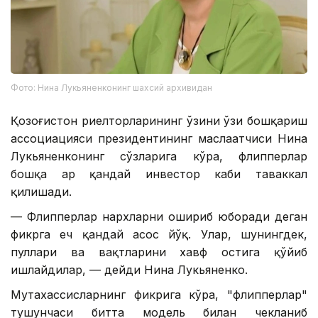
Фото: Нина Лукьяненконинг шахсий архивидан
Қозоғистон риелторларининг ўзини ўзи бошқариш
ассоциацияси президентининг маслаҳатчиси Нина
Лукьяненконинг сўзларига кўра, флипперлар
бошқа ҳар қандай инвестор каби таваккал
қилишади.
— Флипперлар нархларни ошириб юборади деган
фикрга ҳеч қандай асос йўқ. Улар, шунингдек,
пуллари ва вақтларини хавф остига қўйиб
ишлайдилар, — дейди Нина Лукьяненко.
Мутахассисларнинг фикрига кўра, "флипперлар"
тушунчаси битта модель билан чекланиб