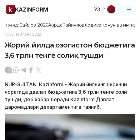
KAZINFORM
ЎЗ
Сайлов-2026
Ақорда
Тайинлов
Ҳодиса
Қонун ва интизо
Тренд:
15:32, 19 Апрел 2022
Жорий йилда Қозоғистон бюджетига
3,6 трлн тенге солиқ тушди
NUR-SULTAN. Кazinform - Жорий йилнинг биринчи
чорагида давлат бюджетига 3,6 трлн тенге солиқ
тушди, деб хабар беради Kazinform Давлат
даромадлари департаментига таяниб.