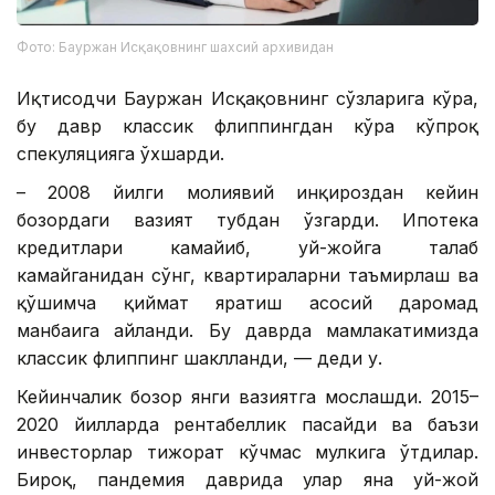
Фото: Бауржан Исқақовнинг шахсий архивидан
Иқтисодчи Бауржан Исқақовнинг сўзларига кўра,
бу давр классик флиппингдан кўра кўпроқ
спекуляцияга ўхшарди.
– 2008 йилги молиявий инқироздан кейин
бозордаги вазият тубдан ўзгарди. Ипотека
кредитлари камайиб, уй-жойга талаб
камайганидан сўнг, квартираларни таъмирлаш ва
қўшимча қиймат яратиш асосий даромад
манбаига айланди. Бу даврда мамлакатимизда
классик флиппинг шаклланди, — деди у.
Кейинчалик бозор янги вазиятга мослашди. 2015–
2020 йилларда рентабеллик пасайди ва баъзи
инвесторлар тижорат кўчмас мулкига ўтдилар.
Бироқ, пандемия даврида улар яна уй-жой