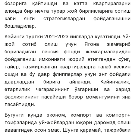
бозорига қайтишди ва катта квартираларни
алоҳида бир нечта турар жой бирликларига сотиш
каби янги стратегиялардан фойдаланишни
бошладилар.
Кейинги туртки 2021–2023 йилларда кузатилди. Уй-
жой сотиб олиш учун Ягона жамғариб
бориладиган пенсия фонди жамғармаларидан
фойдаланиш имконияти жорий этилгандан сўнг,
тайёр, таъмирланган квартираларга талаб кескин
ошди ва бу давр флипперлар учун энг фойдали
даврлардан бирига айланди. Кейинчалик,
етарлилик чегарасининг ўзгариши ва харид
фаолиятининг пасайиши бозор моментумини яна
пасайтирди.
Бугунги кунда эконом, компорт ва компорт+
тоифаларида уй-жойлардан юқори даромад олиш
аввалгидек осон эмас. Шунга қарамай, тажрибали