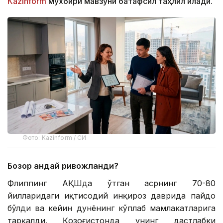
Кazinform
мухбири мавзуни батафсил таҳлил қилади.
Фото: Kazinform / СИ
Бозор қандай ривожланди?
Флиппинг АҚШда ўтган асрнинг 70-80
йилларидаги иқтисодий инқироз даврида пайдо
бўлди ва кейин дунёнинг кўплаб мамлакатларига
тарқалди. Қозоғистонда унинг дастлабки