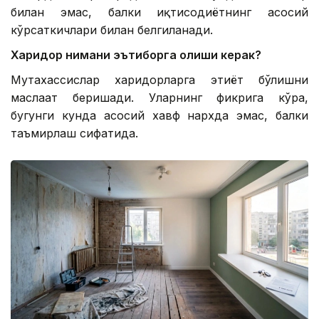
билан эмас, балки иқтисодиётнинг асосий
кўрсаткичлари билан белгиланади.
Харидор нимани эътиборга олиши керак?
Мутахассислар харидорларга эҳтиёт бўлишни
маслаҳат беришади. Уларнинг фикрига кўра,
бугунги кунда асосий хавф нархда эмас, балки
таъмирлаш сифатида.