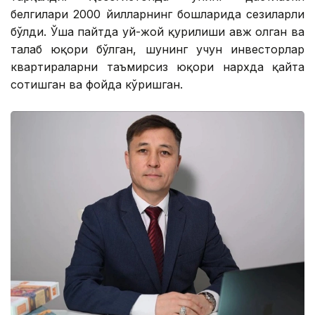
белгилари 2000 йилларнинг бошларида сезиларли
бўлди. Ўша пайтда уй-жой қурилиши авж олган ва
талаб юқори бўлган, шунинг учун инвесторлар
квартираларни таъмирсиз юқори нархда қайта
сотишган ва фойда кўришган.