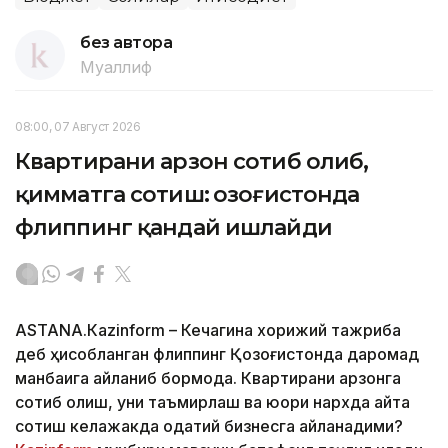
без автора
Муаллиф
08:00, 07 Август 2026
Квартирани арзон сотиб олиб,
қимматга сотиш: Қозоғистонда
флиппинг қандай ишлайди
ASTANА.Кazinform – Кечагина хорижий тажриба
деб ҳисобланган флиппинг Қозоғистонда даромад
манбаига айланиб бормоқда. Квартирани арзонга
сотиб олиш, уни таъмирлаш ва юқори нархда қайта
сотиш келажакда одатий бизнесга айланадими?