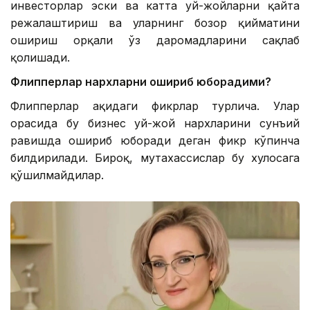
инвесторлар эски ва катта уй-жойларни қайта
режалаштириш ва уларнинг бозор қийматини
ошириш орқали ўз даромадларини сақлаб
қолишади.
Флипперлар нархларни ошириб юборадими?
Флипперлар ҳақидаги фикрлар турлича. Улар
орасида бу бизнес уй-жой нархларини сунъий
равишда ошириб юборади деган фикр кўпинча
билдирилади. Бироқ, мутахассислар бу хулосага
қўшилмайдилар.