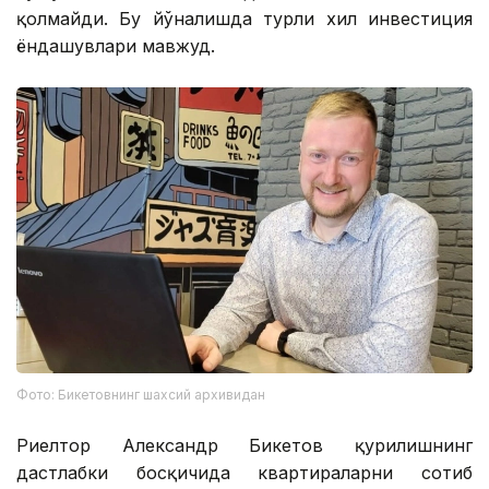
қолмайди. Бу йўналишда турли хил инвестиция
ёндашувлари мавжуд.
Фото: Бикетовнинг шахсий архивидан
Риелтор Александр Бикетов қурилишнинг
дастлабки босқичида квартираларни сотиб