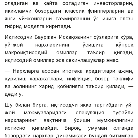
оладиган ва қайта сотадиган инвесторларни,
иккиламчи бозордаги классик флипперларни ва
янги уй-жойларни таъмирлашни ўз ичига олган
гибрид моделга киритади.
Иқтисодчи Бауржан Исқақовнинг сўзларига кўра,
уй-жой нархларининг ўсишига кўпроқ
макроиқтисодий омиллар таъсир қилади,
иқтисодий омиллар эса секинлашувлар эмас.
— Нархларга асосан ипотека кредитлари ҳажми,
қурилиш харажатлари, инфляция, бозор таклифи
ва аҳолининг харид қобилияти таъсир қилади, —
деди у.
Шу билан бирга, иқтисодчи якка тартибдаги уй-
жой мажмуаларидаги спекуляция туфайли
нархларнинг вақтинча ўсиши мумкинлигини
истисно қилмайди. Бироқ, умуман олганда
бозордаги нархлар динамикаси бундай битимлар