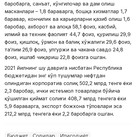
баробарга, санъат, кўнгилочар ва дам олиш
масканлари – 1,8 бараварга, бошқа хизматлар 1,7
баравар, кончилик ва карьерларни қазиб олиш 1,6
баробар, ахборот ва алоқа 58,1 фоиз, касбий,
илмий ва техник фаолият 44,7 фоиз, қурилиш 29,9
фоиз, қишлоқ, ўрмон ва балиқ хўжалиги 29,6 фоиз,
та’лим 26,9 фоиз, улгуржи ва чакана савдо 24,8
фоиз, ишлаб чиқариш 22,8 фоизга ошган.
2021 йилнинг шу даврига нисбатан Республика
бюджетидан энг кўп тушумлар нефтдан
олиндиган корпоратив солиқ 502,2 млрд тенге ёки
2,3 баробар, ички истеъмол товарлари бўйича
қўшилган қиймат солиғи 408,7 млрд тенгега ёки
5,9 бараварга, экспорт божхона тўловлари эса
212,2 млрд тенгега ёки 2,2 баробарга ошган.
Бюджет
Солиқлар
Иқтисодиёт