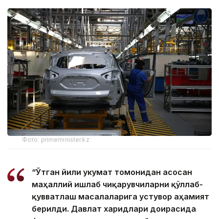
Фото: primeminister.kz
“Ўтган йили Ҳукумат томонидан асосан
маҳаллий ишлаб чиқарувчиларни қўллаб-
қувватлаш масалаларига устувор аҳамият
берилди. Давлат харидлари доирасида