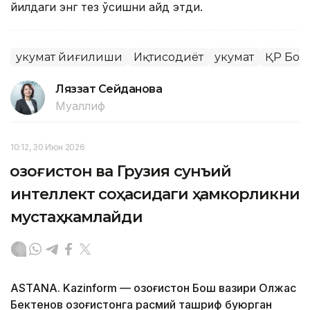
йилдаги энг тез ўсишни қайд этди.
Ҳукумат йиғилиши
Иқтисодиёт
Ҳукумат
ҚР Бош
Ляззат Сейданова
Муаллиф
10:12, 30 Июн 2026
Қозоғистон ва Грузия сунъий
интеллект соҳасидаги ҳамкорликни
мустаҳкамлайди
ASTANA. Kazinform — Қозоғистон Бош вазири Олжас
Бектенов Қозоғистонга расмий ташриф буюрган