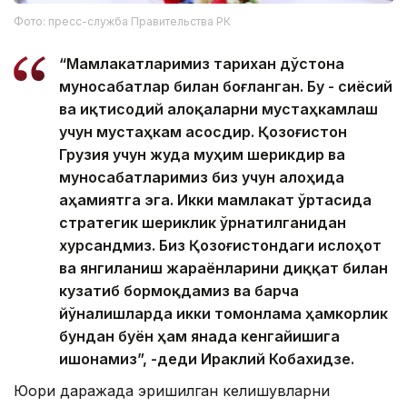
Фото: пресс-служба Правительства РК
“Мамлакатларимиз тарихан дўстона
муносабатлар билан боғланган. Бу - сиёсий
ва иқтисодий алоқаларни мустаҳкамлаш
учун мустаҳкам асосдир. Қозоғистон
Грузия учун жуда муҳим шерикдир ва
муносабатларимиз биз учун алоҳида
аҳамиятга эга. Икки мамлакат ўртасида
стратегик шериклик ўрнатилганидан
хурсандмиз. Биз Қозоғистондаги ислоҳот
ва янгиланиш жараёнларини диққат билан
кузатиб бормоқдамиз ва барча
йўналишларда икки томонлама ҳамкорлик
бундан буён ҳам янада кенгайишига
ишонамиз”, -деди Ираклий Кобахидзе.
Юқори даражада эришилган келишувларни