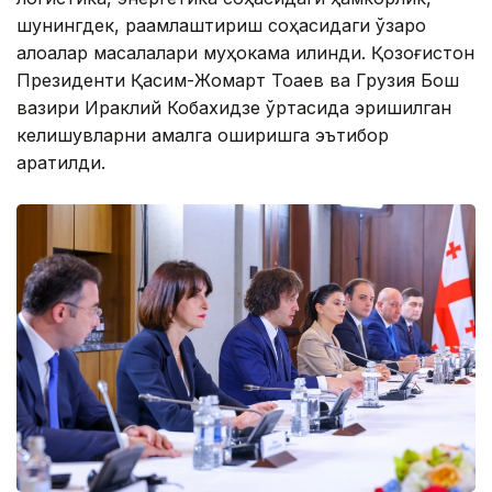
шунингдек, рақамлаштириш соҳасидаги ўзаро
алоқалар масалалари муҳокама қилинди. Қозоғистон
Президенти Қасим-Жомарт Тоқаев ва Грузия Бош
вазири Ираклий Кобахидзе ўртасида эришилган
келишувларни амалга оширишга эътибор
қаратилди.