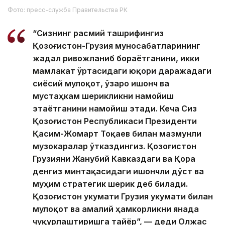
Фото: пресс-служба Правительства РК
“Сизнинг расмий ташрифингиз
Қозоғистон-Грузия муносабатларининг
жадал ривожланиб бораётганини, икки
мамлакат ўртасидаги юқори даражадаги
сиёсий мулоқот, ўзаро ишонч ва
мустаҳкам шерикликни намойиш
этаётганини намойиш этади. Кеча Сиз
Қозоғистон Республикаси Президенти
Қасим-Жомарт Тоқаев билан мазмунли
музокаралар ўтказдингиз. Қозоғистон
Грузияни Жанубий Кавказдаги ва Қора
денгиз минтақасидаги ишончли дўст ва
муҳим стратегик шерик деб билади.
Қозоғистон Ҳукумати Грузия Ҳукумати билан
мулоқот ва амалий ҳамкорликни янада
чуқурлаштиришга тайёр”, — деди Олжас