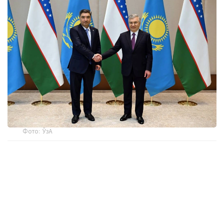
Фото: ЎзА
Суҳбат аввалида Олжас Бектенов Шавкат
Мирзиёевга Қозоғистон Республикаси Президенти
Қасим-Жомарт Тоқаевнинг самимий саломи ва эзгу
тилакларини етказди.
Ўзбекистон – Қозоғистон стратегик шериклик ва