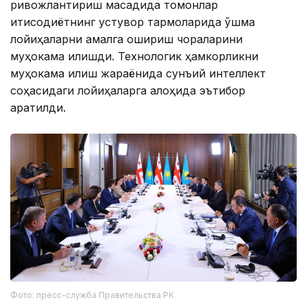
ривожлантириш мақсадида томонлар
иқтисодиётнинг устувор тармоқларида қўшма
лойиҳаларни амалга ошириш чораларини
муҳокама қилишди. Технологик ҳамкорликни
муҳокама қилиш жараёнида сунъий интеллект
соҳасидаги лойиҳаларга алоҳида эътибор
қаратилди.
Фото: пресс-служба Правительства РК