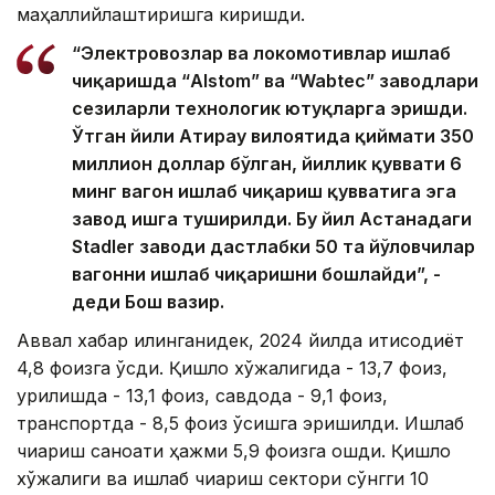
маҳаллийлаштиришга киришди.
“Электровозлар ва локомотивлар ишлаб
чиқаришда “Alstom” ва “Wabtec” заводлари
сезиларли технологик ютуқларга эришди.
Ўтган йили Атирау вилоятида қиймати 350
миллион доллар бўлган, йиллик қуввати 6
минг вагон ишлаб чиқариш қувватига эга
завод ишга туширилди. Бу йил Астанадаги
Stadler заводи дастлабки 50 та йўловчилар
вагонни ишлаб чиқаришни бошлайди”, -
деди Бош вазир.
Аввал хабар қилинганидек, 2024 йилда иқтисодиёт
4,8 фоизга ўсди. Қишлоқ хўжалигида - 13,7 фоиз,
қурилишда - 13,1 фоиз, савдода - 9,1 фоиз,
транспортда - 8,5 фоиз ўсишга эришилди. Ишлаб
чиқариш саноати ҳажми 5,9 фоизга ошди. Қишлоқ
хўжалиги ва ишлаб чиқариш сектори сўнгги 10