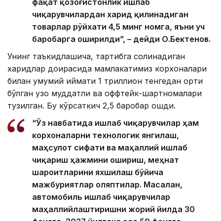
фақат қозоғистонлик ишлаб
чиқарувчилардан харид қилинадиган
товарлар рўйхати 4,5 минг номга, яъни уч
баробарга оширилди”, – дейди О.Бектенов.
Унинг таъкидлашича, тартибга солинадиган
харидлар доирасида мамлакатимиз корхоналари
билан умумий қиймати 1 триллион тенгедан ортиқ
бўлган узоқ муддатли ва оффтейк-шартномалари
тузилган. Бу кўрсаткич 2,5 баробар ошди.
“Ўз навбатида ишлаб чиқарувчилар ҳам
корхоналарни технологик янгилаш,
маҳсулот сифати ва маҳаллий ишлаб
чиқариш ҳажмини ошириш, меҳнат
шароитларини яхшилаш бўйича
мажбуриятлар оляптилар. Масалан,
автомобиль ишлаб чиқарувчилар
маҳаллийлаштиришни жорий йилда 30