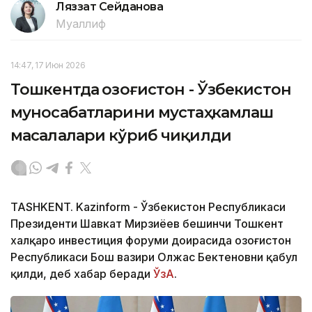
Ляззат Сейданова
Муаллиф
14:47, 17 Июн 2026
Тошкентда Қозоғистон - Ўзбекистон
муносабатларини мустаҳкамлаш
масалалари кўриб чиқилди
TASHKENT. Kazinform - Ўзбекистон Республикаси
Президенти Шавкат Мирзиёев бешинчи Тошкент
халқаро инвестиция форуми доирасида Қозоғистон
Республикаси Бош вазири Олжас Бектеновни қабул
қилди, деб хабар беради
ЎзА
.