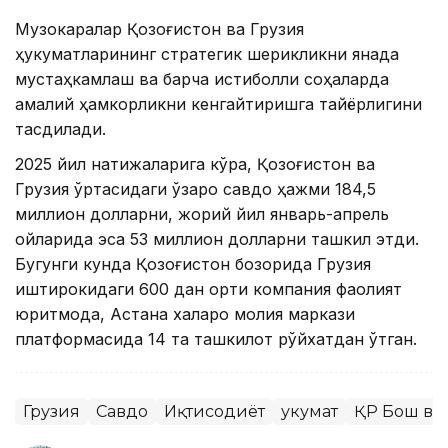
Музокаралар Қозоғистон ва Грузия
ҳукуматларининг стратегик шерикликни янада
мустаҳкамлаш ва барча истиқболли соҳаларда
амалий ҳамкорликни кенгайтиришга тайёрлигини
тасдиқлади.
2025 йил натижаларига кўра, Қозоғистон ва
Грузия ўртасидаги ўзаро савдо ҳажми 184,5
миллион долларни, жорий йил январь-апрель
ойларида эса 53 миллион долларни ташкил этди.
Бугунги кунда Қозоғистон бозорида Грузия
иштирокидаги 600 дан ортиқ компания фаолият
юритмоқда, Астана халқаро молия маркази
платформасида 14 та ташкилот рўйхатдан ўтган.
Грузия
Савдо
Иқтисодиёт
Ҳукумат
ҚР Бош ва