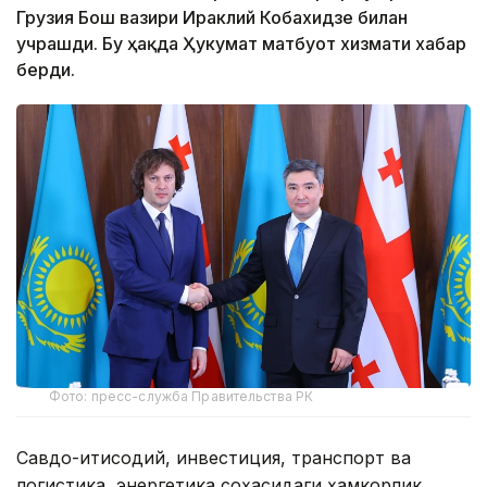
Грузия Бош вазири Ираклий Кобахидзе билан
учрашди. Бу ҳақда Ҳукумат матбуот хизмати хабар
берди.
Фото: пресс-служба Правительства РК
Савдо-иқтисодий, инвестиция, транспорт ва
логистика, энергетика соҳасидаги ҳамкорлик,