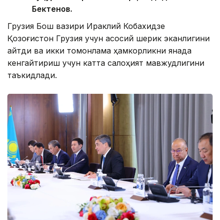
Бектенов.
Грузия Бош вазири Ираклий Кобахидзе
Қозоғистон Грузия учун асосий шерик эканлигини
айтди ва икки томонлама ҳамкорликни янада
кенгайтириш учун катта салоҳият мавжудлигини
таъкидлади.