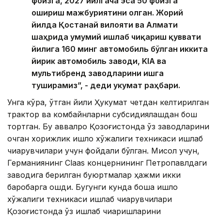
фоизга, 2027 йилгача эса 50 фоизга
ошириш мажбуриятини олган. Жорий
йилда Қостанай вилояти ва Алмати
шаҳрида умумий ишлаб чиқариш қуввати
йилига 160 минг автомобиль бўлган иккита
йирик автомобиль заводи, KIA ва
мультибренд заводларини ишга
туширамиз”, - деди Ҳукумат раҳбари.
Унга кўра, ўтган йили Ҳукумат четдан келтирилган
трактор ва комбайнларни субсидиялашдан бош
тортган. Бу аввалроқ Қозоғистонда ўз заводларини
очган хорижлик қишлоқ хўжалиги техникаси ишлаб
чиқарувчилари учун фойдали бўлган. Мисол учун,
Германиянинг Claas концернининг Петропавлдаги
заводига берилган буюртмалар ҳажми икки
баробарга ошди. Бугунги кунда бошқа қишлоқ
хўжалиги техникаси ишлаб чиқарувчилари
Қозоғистонда ўз ишлаб чиқаришларини