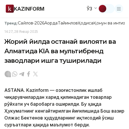
KAZINFORM
ЎЗ
Сайлов-2026
Ақорда
Тайинлов
Ҳодиса
Қонун ва интизо
Тренд:
14:27, 28 Январ 2025
Жорий йилда Қостанай вилояти ва
Алматида KIA ва мультибренд
заводлари ишга туширилади
ASTANA. Kazinform — Қозоғистонлик ишлаб
чиқарувчилардан харид қилинадиган товарлар
рўйхати уч баробарга оширилди. Бу ҳақда
Ҳукуматнинг кенгайтирилган йиғилишида Бош вазир
Олжас Бектенов ҳудудларнинг иқтисодий ўсиш
суръатлари ҳақида маълумот берди.