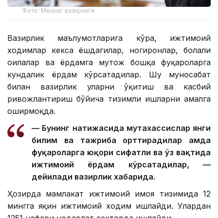
Фото: Меҳнат вазирлиги
Вазирлик маълумотларига кўра, ижтимоий
ходимлар кекса ёшдагилар, ногиронлар, болали
оилалар ва ёрдамга муҳтож бошқа фуқароларга
кундалик ёрдам кўрсатадилар. Шу муносабат
билан вазирлик уларни ўқитиш ва касбий
ривожлантириш бўйича тизимли ишларни амалга
оширмоқда.
— Бунинг натижасида мутахассислар янги
билим ва тажриба орттирадилар ҳамда
фуқароларга юқори сифатли ва ўз вақтида
ижтимоий ёрдам кўрсатадилар, —
дейилади вазирлик хабарида.
Ҳозирда мамлакат ижтимоий ҳимоя тизимида 12
мингга яқин ижтимоий ходим ишлайди. Улардан