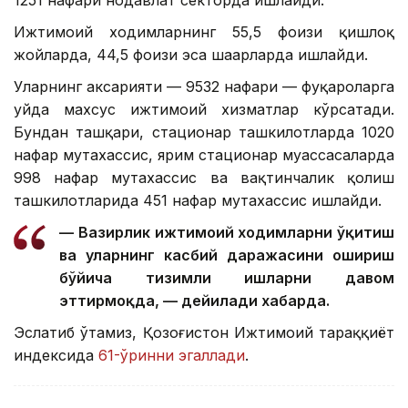
1251 нафари нодавлат секторда ишлайди.
Ижтимоий ходимларнинг 55,5 фоизи қишлоқ
жойларда, 44,5 фоизи эса шаҳарларда ишлайди.
Уларнинг аксарияти — 9532 нафари — фуқароларга
уйда махсус ижтимоий хизматлар кўрсатади.
Бундан ташқари, стационар ташкилотларда 1020
нафар мутахассис, ярим стационар муассасаларда
998 нафар мутахассис ва вақтинчалик қолиш
ташкилотларида 451 нафар мутахассис ишлайди.
— Вазирлик ижтимоий ходимларни ўқитиш
ва уларнинг касбий даражасини ошириш
бўйича тизимли ишларни давом
эттирмоқда, — дейилади хабарда.
Эслатиб ўтамиз, Қозоғистон Ижтимоий тараққиёт
индексида
61-ўринни эгаллади
.