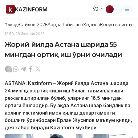
KAZINFORM
ЎЗ
Сайлов-2026
Ақорда
Тайинлов
Ҳодиса
Қонун ва интизо
Тренд:
19:59, 28 Феврал 2023
Жорий йилда Астана шаҳрида 55
мингдан ортиқ иш ўрни очилади
ASTANA. Kazinform – Жорий йилда Астана шаҳрида
24 мингдан ортиқ киши иш билан таъминланиши
режалаштирилган бўлиб, уларнинг 16,5 мингдан
ортиғи ёшлардир. Бу ҳақда Астана шаҳар бандлик ва
аҳолини ижтимоий ҳимоя қилиш департаменти
бошлиғи ўринбосари Ерлан Жусипов маълум қилди,
дея хабар беради Kazinform мухбири.