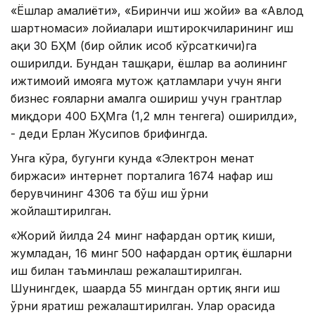
«Ёшлар амалиёти», «Биринчи иш жойи» ва «Авлод
шартномаси» лойиҳалари иштирокчиларининг иш
ҳақи 30 БҲМ (бир ойлик ҳисоб кўрсаткичи)га
оширилди. Бундан ташқари, ёшлар ва аҳолининг
ижтимоий ҳимояга муҳтож қатламлари учун янги
бизнес ғояларни амалга ошириш учун грантлар
миқдори 400 БҲМга (1,2 млн тенгега) оширилди»,
- деди Ерлан Жусипов брифингда.
Унга кўра, бугунги кунда «Электрон меҳнат
биржаси» интернет порталига 1674 нафар иш
берувчининг 4306 та бўш иш ўрни
жойлаштирилган.
«Жорий йилда 24 минг нафардан ортиқ киши,
жумладан, 16 минг 500 нафардан ортиқ ёшларни
иш билан таъминлаш режалаштирилган.
Шунингдек, шаҳарда 55 мингдан ортиқ янги иш
ўрни яратиш режалаштирилган. Улар орасида