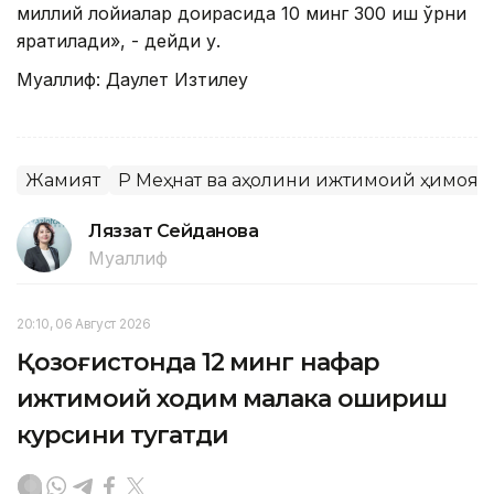
миллий лойиҳалар доирасида 10 минг 300 иш ўрни
яратилади», - дейди у.
Муаллиф: Даулет Изтилеу
Жамият
ҚР Меҳнат ва аҳолини ижтимоий ҳимоя
Ляззат Сейданова
Муаллиф
20:10, 06 Август 2026
Қозоғистонда 12 минг нафар
ижтимоий ходим малака ошириш
курсини тугатди