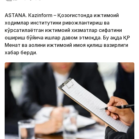
ASTANА. Кazinform – Қозоғистонда ижтимоий
ходимлар институтини ривожлантириш ва
кўрсатилаётган ижтимоий хизматлар сифатини
ошириш бўйича ишлар давом этмоқда. Бу ҳақда ҚР
Меҳнат ва аҳолини ижтимоий ҳимоя қилиш вазирлиги
хабар берди.