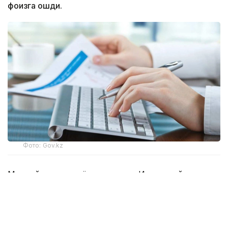
фоизга ошди.
Фото: Gov.kz
Миллий иқтисодиёт вазирлиги Ижтимоий
тадбиркорлик субъектларининг ягона реестрини
шакллантириб, уни ҳар чоракда янгилаб боради.
Реестрга киритилиш тадбиркорларга
қонунчиликда назарда тутилган давлат қўллаб-