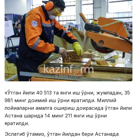
«Ўтган йили 40 513 та янги иш ўрни, жумладан, 35
981 минг доимий иш ўрни яратилди. Миллий
лойиҳаларни амалга ошириш доирасида ўтган йили
Астана шаҳрида 14 минг 211 янги иш ўрни
яратилди.
Эслатиб ўтамиз, ўтган йилдан бери Астанада