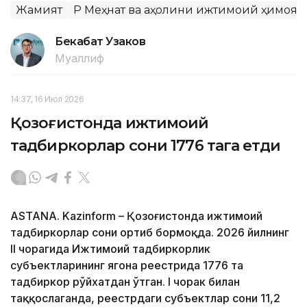
Жамият
ҚР Меҳнат ва аҳолини ижтимоий ҳимоя
Бекабат Узаков
Муаллиф
14:37, 16 Июл 2026
Қозоғистонда ижтимоий
тадбиркорлар сони 1776 тага етди
ASTANA. Kazinform – Қозоғистонда ижтимоий
тадбиркорлар сони ортиб бормоқда. 2026 йилнинг
II чорагида Ижтимоий тадбиркорлик
субъектларининг ягона реестрида 1776 та
тадбиркор рўйхатдан ўтган. I чорак билан
таққослаганда, реестрдаги субъектлар сони 11,2