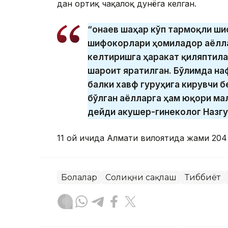
дан ортиқ чақалоқ дунёга келган.
“Қонаев шаҳар кўп тармоқли ш
шифокорлари ҳомиладор аёлла
келтиришга ҳаракат қиляптила
шароит яратилган. Бўлимда на
балки хавф гуруҳига кирувчи 
бўлган аёлларга ҳам юқори ма
дейди акушер-гинеколог Назгу
11 ой ичида Алмати вилоятида жами 204 э
Болалар
Соғлиқни сақлаш
Тиббиёт