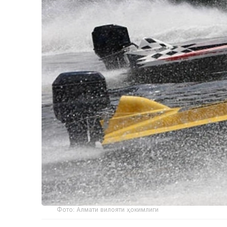
Фото: Алмати вилояти ҳокимлиги