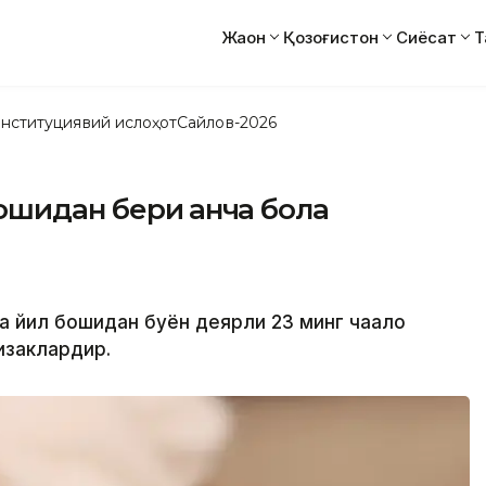
Жаҳон
Қозоғистон
Сиёсат
Т
нституциявий ислоҳот
Сайлов-2026
шидан бери қанча бола
а йил бошидан буён деярли 23 минг чақалоқ
изаклардир.