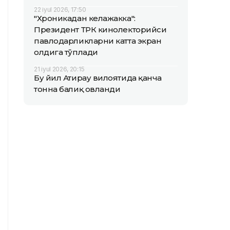
22 iyul 2026, 17:50
"Хроникадан келажакка":
Президент ТРК кинолекторийси
павлодарликларни катта экран
олдига тўплади
21 iyul 2026, 20:15
Бу йил Атирау вилоятида қанча
тонна балиқ овланди