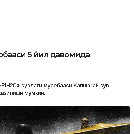
обақаси 5 йил давомида
«F1H2O» сувдаги мусобақаси Қапшағай сув
казилиши мумкин.