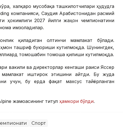
кўра, халқаро мусобақа ташкилотчилари ҳудудга
lding компанияси, Саудия Арабистонидан расмий
ти ҳокимлиги 2027 йилги жаҳон чемпионатини
тнома имзоладилар.
бонлик қиладиган олтинчи мамлакат бўлади.
еҳмон ташриф буюриши кутилмоқда. Шунингдек,
миллиард томошабин томоша қилиши кутилмоқда.
ари вакили ва директорлар кенгаши раиси Яссер
 мамлакат иштирок этишини айтди. Бу жуда
ани учун, бу ерда фақат махсус тайёрланган
Alpine жамоасининг титул
ҳамкори бўлди
.
чемпионати
Спорт