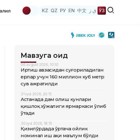
KZ
QZ
РУ
EN
中文
ق ز
ЎЗ
аҳлил
Мавзуга оид
06 avgust 2026, 10:10
Иртиш ҳавзасидан суғориладиган
ерлар учун 160 миллион куб метр
сув ажратилди
31 iyul 2026, 20:15
Астанада дам олиш кунлари
қишлоқ хўжалиги ярмаркаси ўлиб
ўтади
30 iyul 2026, 18:15
Қизилўрдада ўртача ойлик
номинал иш ҳақи маълум бўлди