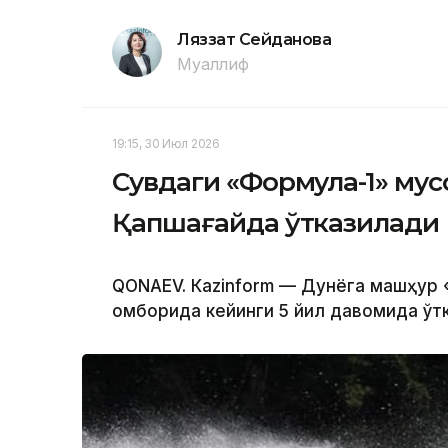
Ляззат Сейданова
Муаллиф
19:15, 30 Июл 2026
Сувдаги «Формула-1» мус
Қапшағайда ўтказилади
QONAEV. Кazinform — Дунёга машҳур 
омборида кейинги 5 йил давомида ўт