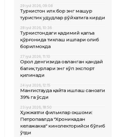
29 iyul 2026, 09:08
Туркистон илк бор энг машҳур
туристик ҳудудлар рўйхатига кирди
28 iyul 2026, 10:36
Туркистондаги қадимий қалъа
қўрғонида тиклаш ишлари олиб
борилмоқда
27 iyul 2026, 11:10
Орол денгизида овланган қандай
балиқ турлари энг кўп экспорт
қилинади
24 iyul 2026, 12:15
Манғистауда қайта ишлаш саноати
39% га ўсди
23 iyul 2026, 18:50
Ҳужжатли фильмлар оқшоми:
Петропавлда "Хроникадан
келажакка" кинолекторийси бўлиб
ўтди