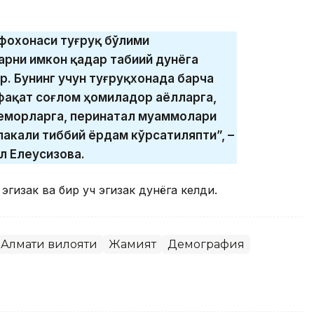
ифохонаси туғруқ бўлими
рни имкон қадар табиий дунёга
р. Бунинг учун туғруқхонада барча
фақат соғлом ҳомиладор аёлларга,
беморларга, перинатал муаммолари
лакали тиббий ёрдам кўрсатиляпти”, –
л Елеусизова.
гизак ва бир уч эгизак дунёга келди.
Алмати вилояти
Жамият
Демография