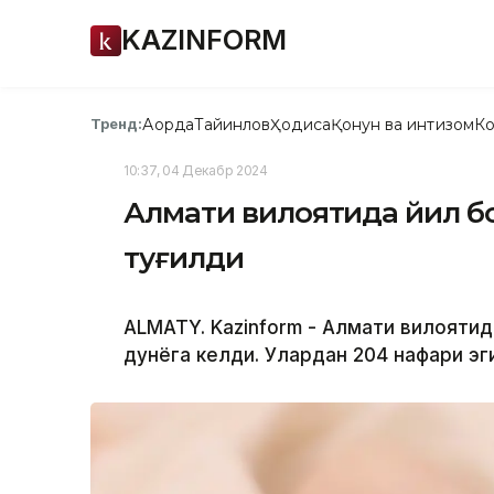
KAZINFORM
Ақорда
Тайинлов
Ҳодиса
Қонун ва интизом
Ко
Тренд:
10:37, 04 Декабр 2024
Алмати вилоятида йил бо
туғилди
ALMATY. Kazinform - Алмати вилоятид
дунёга келди. Улардан 204 нафари эг