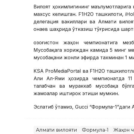
Вилоят ҳокимлигининг маълумотларига 
махсус келишган. F1H2O ташкилоти, iHo
делегация вакиллари ва Алмати вилоя
Қонаев шаҳрида ўтказиш тўғрисида шар
Қозоғистон жаҳон чемпионатига мез
Мусобақага хориждан камида 5 минг м
мусобақани жонли эфирда тахминан 1 
KSA ProMediaPortal ва F1H2O ташкилотл
Али Ал-Ями ҳозирда чемпионатда 11
талабчан ва мураккаб мусобақа бўлг
жамоалар иштирок этиши мумкин.
Эслатиб ўтамиз, Gucci “Формула-1”даги 
Алмати вилояти
Формула-1
Жаҳон 