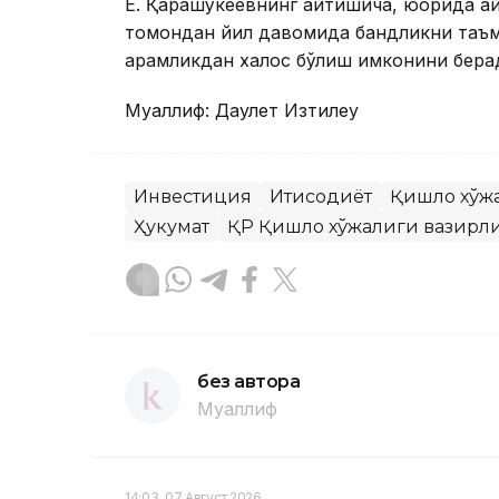
Е. Қарашўкеевнинг айтишича, юқорида қа
томондан йил давомида бандликни таъм
қарамликдан халос бўлиш имконини бера
Муаллиф: Даулет Изтилеу
Инвестиция
Иқтисодиёт
Қишлоқ хўж
Ҳукумат
ҚР Қишлоқ хўжалиги вазирл
без автора
Муаллиф
14:03, 07 Август 2026