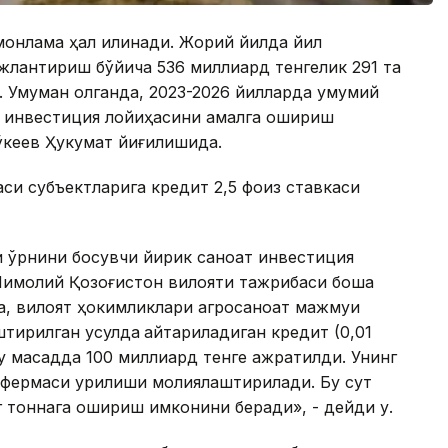
омонлама ҳал қилинади. Жорий йилда йил
жлантириш бўйича 536 миллиард тенгелик 291 та
 Умуман олганда, 2023-2026 йилларда умумий
та инвестиция лойиҳасини амалга ошириш
ўкеев Ҳукумат йиғилишида.
си субъектларига кредит 2,5 фоиз ставкаси
и ўрнини босувчи йирик саноат инвестиция
Шимолий Қозоғистон вилояти тажрибаси бошқа
ра, вилоят ҳокимликлари агросаноат мажмуи
штирилган усулда
қайтариладиган кредит (0,01
у мақсадда 100 миллиард тенге ажратилди. Унинг
к фермаси қурилиши молиялаштирилади. Бу сут
 тоннага ошириш имконини беради», - дейди у.