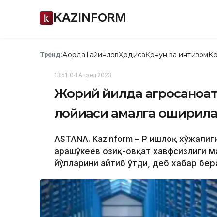
KAZINFORM
Ақорда
Тайинлов
Ҳодиса
Қонун ва интизом
Ко
Тренд:
13:51, 04 Апрел 2023
Жорий йилда агросаноат
лойиҳаси амалга оширил
ASTANA. Kazinform – ҚР Қишлоқ хўжали
Қарашўкеев озиқ-овқат хавфсизлиги 
йўлларини айтиб ўтди, деб хабар бер