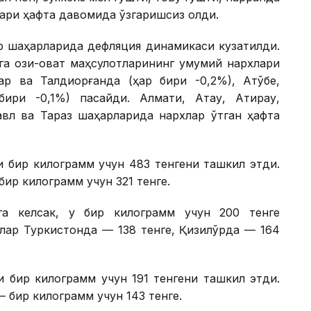
лари ҳафта давомида ўзгаришсиз қолди.
ор шаҳарларида дефляция динамикаси кузатилди.
а озиқ-овқат маҳсулотларининг умумий нархлари
р ва Талдиқорғанда (ҳар бири -0,2%), Ақтўбе,
ири -0,1%) пасайди. Алмати, Ақтау, Атирау,
павл ва Тараз шаҳарларида нархлар ўтган ҳафта
и бир килограмм учун 483 тенгени ташкил этди.
бир килограмм учун 321 тенге.
га келсак, у бир килограмм учун 200 тенге
лар Туркистонда — 138 тенге, Қизилўрда — 164
и бир килограмм учун 191 тенгени ташкил этди.
— бир килограмм учун 143 тенге.