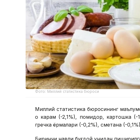
Фото: Миллий статистика бюроси
Миллий статистика бюросининг маълумо
оқ карам (-2,1%), помидор, картошка (-
гречка ёрмалари (-0,2%), сметана (-0,1%
Биринчи навли буғдой унидан пиширилган