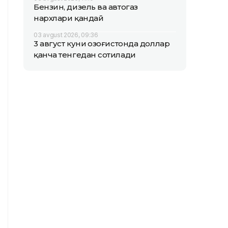
Бензин, дизель ва автогаз
нархлари қандай
03 avgust 2026, 09:36
3 август куни Қозоғистонда доллар
қанча тенгедан сотилади