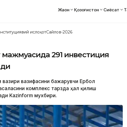
Жаҳон
Қозоғистон
Сиёсат
Т
нституциявий ислоҳот
Сайлов-2026
 мажмуасида 291 инвестиция
ади
ги вазири вазифасини бажарувчи Ербол
масаласини комплекс тарзда ҳал қилиш
ади Kazinform мухбири.