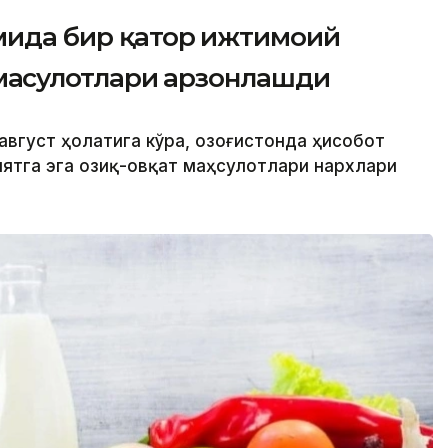
омида бир қатор ижтимоий
 маҳсулотлари арзонлашди
август ҳолатига кўра, Қозоғистонда ҳисобот
ятга эга озиқ-овқат маҳсулотлари нархлари