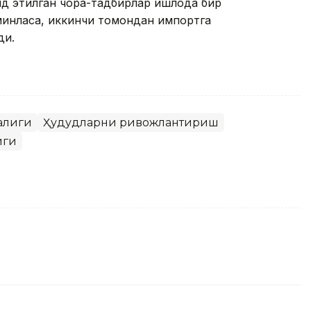
йд этилган чора-тадбирлар қишлоқда бир
инласа, иккинчи томондан импортга
ди.
алиги
Ҳудудларни ривожлантириш
иги