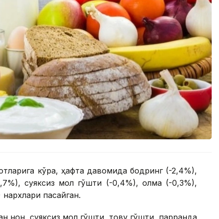
тларига кўра, ҳафта давомида бодринг (-2,4%),
1,7%), суяксиз мол гўшти (-0,4%), олма (-0,3%),
) нархлари пасайган.
 нон, суяксиз мол гўшти, товуқ гўшти, парранда