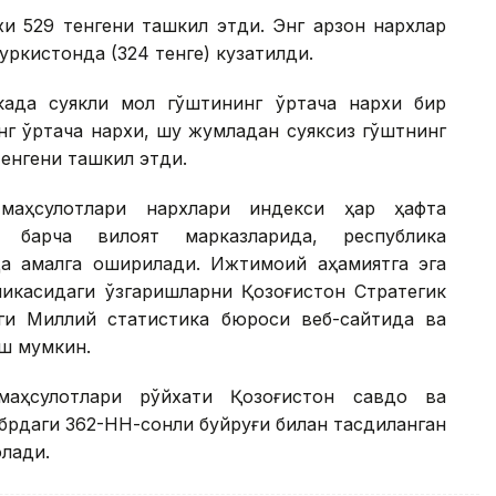
и 529 тенгени ташкил этди. Энг арзон нархлар
уркистонда (324 тенге) кузатилди.
када суякли мол гўштининг ўртача нархи бир
инг ўртача нархи, шу жумладан суяксиз гўштнинг
тенгени ташкил этди.
 маҳсулотлари нархлари индекси ҳар ҳафта
и барча вилоят марказларида, республика
а амалга оширилади. Ижтимоий аҳамиятга эга
амикасидаги ўзгаришларни Қозоғистон Стратегик
ги Миллий статистика бюроси веб-сайтида ва
иш мумкин.
 маҳсулотлари рўйхати Қозоғистон савдо ва
брдаги 362-НН-сонли буйруғи билан тасдиқланган
олади.