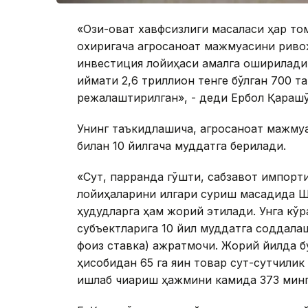
«Озиқ-овқат хавфсизлиги масаласи ҳар т
охиригача агросаноат мажмуасини риво
инвестиция лойиҳаси амалга оширилади.
қиймати 2,6 триллион тенге бўлган 700 
режалаштирилган», - деди Ербол Қараш
Унинг таъкидлашича, агросаноат мажмуа
билан 10 йилгача муддатга берилади.
«Сут, парранда гўшти, сабзавот импорт
лойиҳаларини илгари суриш мақсадида 
ҳудудларга ҳам жорий этилади. Унга кў
субъектларига 10 йил муддатга соддала
фоиз ставка) ажратмоқчи. Жорий йилда б
ҳисобидан 65 га яқин товар сут-сутчили
ишлаб чиқариш ҳажмини камида 373 минг