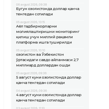
06 avgust 2026, 09:38
Бугун Қозоғистонда доллар қанча
тенгедан сотилади
05 avgust 2026, 13:15
Аёл тадбиркорларни
молиялаштиришни мониторинг
қилиш учун миллий рақамли
платформа ишга туширилди
05 avgust 2026, 10:10
Қозоғистон ва Ўзбекистон
ўртасидаги савдо айланмаси 2,7
миллиард доллардан ошди
05 avgust 2026, 09:36
5 август куни Қозоғистонда доллар
қанча тенгедан сотилади
04 avgust 2026, 09:36
4 август куни Қозоғистонда доллар
қанча тенгедан сотилади
03 avgust 2026, 11:10