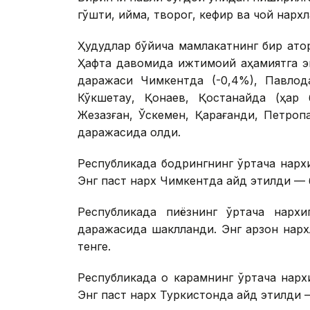
гўшти, қийма, творог, кефир ва чой нарх
Ҳудудлар бўйича мамлакатнинг бир қат
Ҳафта давомида ижтимоий аҳамиятга эг
даражаси Чимкентда (-0,4%), Павлода
Кўкшетау, Қонаев, Қостанайда (ҳар б
Жезқазған, Ўскемен, Қарағанди, Петро
даражасида қолди.
Республикада бодрингнинг ўртача нарх
Энг паст нарх Чимкентда қайд этилди — 
Республикада пиёзнинг ўртача нархи
даражасида шаклланди. Энг арзон нарх
тенге.
Республикада оқ карамнинг ўртача нарх
Энг паст нарх Туркистонда қайд этилди 