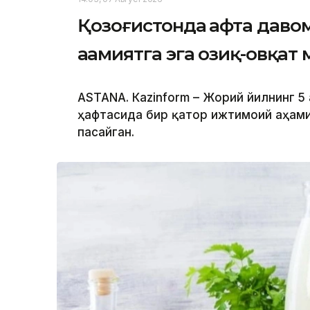
Қозоғистонда ҳафта дав
аҳамиятга эга озиқ-овқат
ASTANА. Кazinform – Жорий йилнинг 5 
ҳафтасида бир қатор ижтимоий аҳами
пасайган.