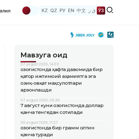
KZ
QZ
РУ
EN
中文
ق ز
ЎЗ
аҳлил
Мавзуга оид
07 avgust 2026, 14:03
Қозоғистонда ҳафта давомида бир
қатор ижтимоий аҳамиятга эга
озиқ-овқат маҳсулотлари
арзонлашди
07 avgust 2026, 09:36
7 август куни Қозоғистонда доллар
қанча тенгедан сотилади
06 avgust 2026, 11:37
Қозоғистонда бир грамм олтин
қанча туради