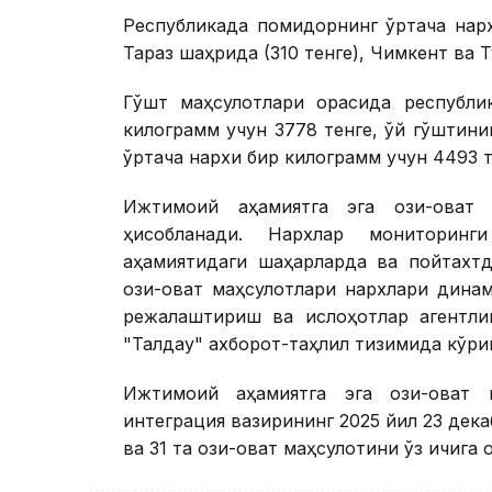
Республикада помидорнинг ўртача нарх
Тараз шаҳрида (310 тенге), Чимкент ва Т
Гўшт маҳсулотлари орасида республи
килограмм учун 3778 тенге, қўй гўштин
ўртача нархи бир килограмм учун 4493 
Ижтимоий аҳамиятга эга озиқ-овқат
ҳисобланади. Нархлар мониторинг
аҳамиятидаги шаҳарларда ва пойтахтд
озиқ-овқат маҳсулотлари нархлари дин
режалаштириш ва ислоҳотлар агентли
"Талдау" ахборот-таҳлил тизимида кўр
Ижтимоий аҳамиятга эга озиқ-овқат
интеграция вазирининг 2025 йил 23 дека
ва 31 та озиқ-овқат маҳсулотини ўз ичига 