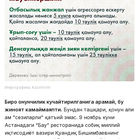
Инфографика: Kazinform
Бироқ қонунчилик кучайтирилганига қарамай, бу
жиноят камаймаяпти.
Бундан ташқари, қонун ҳали
ҳам "сезиларли" қатъий эмас. 9 ноябрь куни
Астанадаги “Бау” ресторанида собиқ миллий
иқтисодиёт вазири Қуандиқ Бишимбаевнинг