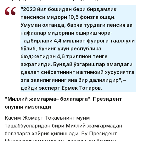
“2023 йил бошидан бери бирдамлик
пенсияси миқдори 10,5 фоизга ошди.
Умуман олганда, барча турдаги пенсия ва
нафақалар миқдорини ошириш чора-
тадбирлари 4,4 миллион фуқарога тааллуқли
бўлиб, бунинг учун республика
бюджетидан 4,6 триллион тенге
ажратилди. Бундай ўзгаришлар амалдаги
давлат сиёсатининг ижтимоий хусусиятга
эга эканлигининг яна бир далилидир”, –
дейди эксперт Ермек Тоқтаров.
"Миллий жамғарма
– болалар
га". Президент
қонунни имзолади
Қасим-Жомарт Тоқаевнинг муҳим
ташаббусларидан бири Миллий жамғармадан
болаларга хайрия қилиш эди. Бу Президент