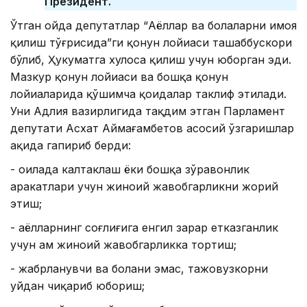
Президент.
Ўтган ойда депутатлар “Аёллар ва болаларни ҳимоя
қилиш тўғрисида”ги қонун лойиҳаси ташаббускори
бўлиб, Ҳукуматга хулоса қилиш учун юборган эди.
Мазкур қонун лойиҳаси ва бошқа қонун
лойиҳаларида қўшимча қоидалар таклиф этилади.
Уни Адлия вазирлигида тақдим этган Парламент
депутати Асхат Аймағамбетов асосий ўзгаришлар
ҳақида гапириб берди:
- оилада калтаклаш ёки бошқа зўравонлик
ҳаракатлари учун жиноий жавобгарликни жорий
этиш;
- аёлларнинг соғлиғига енгил зарар етказганлик
учун ҳам жиноий жавобгарликка тортиш;
- жабрланувчи ва болани эмас, тажовузкорни
уйдан чиқариб юбориш;