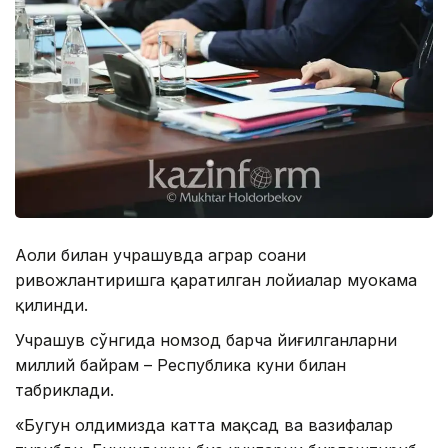
Аҳоли билан учрашувда аграр соҳани
ривожлантиришга қаратилган лойиҳалар муҳокама
қилинди.
Учрашув сўнгида номзод барча йиғилганларни
миллий байрам – Республика куни билан
табриклади.
«Бугун олдимизда катта мақсад ва вазифалар