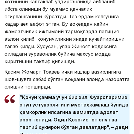
хотинини калтаклаб ўлдирганликда айбланиб
ҳибсга олиниши бу муаммо қанчалик
оғирлашганини кўрсатди. Тез ёрдам келгунига
қадар аёл вафот этган. Бу воқеадан кейин
жамоатчилик ижтимоий тармоқларда петиция
эълон қилиб, қонунчиликни янада кучайтиришни
талаб қилди. Хусусан, улар Жиноят кодексига
оиладаги зўравонлик бўйича махсус модда
киритишни таклиф қилишди.
Қасим-Жомарт Тоқаев ички ишлар вазирлигига
шов-шувга сабаб бўлган воқеани алоҳида назоратга
олишни топширди.
“Қонун ҳамма учун бир хил. Фуқароларимиз
қонун устуворлигини мустаҳкамлаш йўлида
ҳамкорлик қилсагина жамиятда адолат
қарор топади. Одил Қозоғистон қонун ва
тартиб ҳукмрон бўлган давлатдир”, – деди