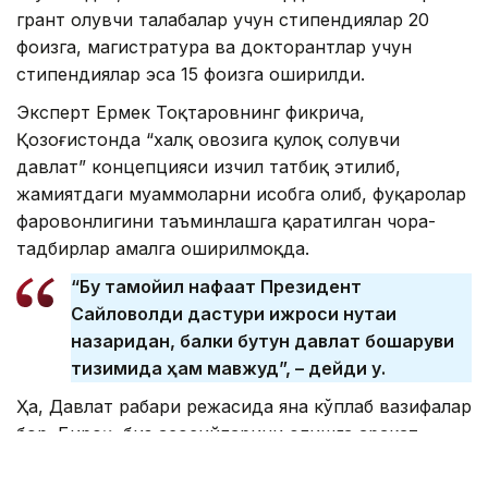
грант олувчи талабалар учун стипендиялар 20
фоизга, магистратура ва докторантлар учун
стипендиялар эса 15 фоизга оширилди.
Эксперт Ермек Тоқтаровнинг фикрича,
Қозоғистонда “халқ овозига қулоқ солувчи
давлат” концепцияси изчил татбиқ этилиб,
жамиятдаги муаммоларни ҳисобга олиб, фуқаролар
фаровонлигини таъминлашга қаратилган чора-
тадбирлар амалга оширилмоқда.
“Бу тамойил нафақат Президент
Сайловолди дастури ижроси нуқтаи
назаридан, балки бутун давлат бошқаруви
тизимида ҳам мавжуд”, – дейди у.
Ҳа, Давлат раҳбари режасида яна кўплаб вазифалар
бор. Бироқ, биз асосийларини олишга ҳаракат
қилдик ва масъул давлат идораларидан бу қандай
амалга оширилганини сўрадик. Бу йилдан