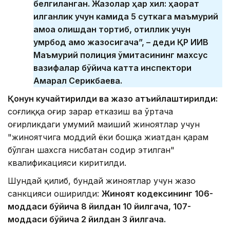
белгиланган. Жазолар ҳар хил: ҳақорат
қилганлик учун камида 5 суткага маъмурий
қамоққа олишдан тортиб, қотиллик учун
умрбод қамоқ жазосигача”, – деди ҚР ИИВ
Маъмурий полиция қўмитасининг махсус
вазифалар бўйича катта инспектори
Ақмарал Серикбаева.
Қонун кучайтирилди ва жазо қатъийлаштирилди:
соғлиққа оғир зарар етказиш ва ўртача
оғирликдаги умумий маиший жиноятлар учун
"жиноятчига моддий ёки бошқа жиҳатдан қарам
бўлган шахсга нисбатан содир этилган"
квалификацияси киритилди.
Шундай қилиб, бундай жиноятлар учун жазо
санкцияси оширилди:
Жиноят кодексининг 106-
моддаси бўйича 8 йилдан 10 йилгача, 107-
моддаси бўйича 2 йилдан 3 йилгача.