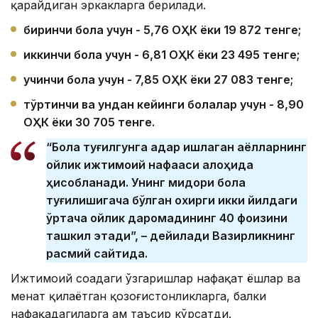
қарайдиган эркакларга берилади.
биринчи бола учун - 5,76
ОҲК ёки 19 872 тенге;
иккинчи бола учун - 6,81
ОҲК ёки 23 495 тенге;
учинчи бола учун - 7,85
ОҲК ёки 27 083 тенге;
тўртинчи ва ундан кейинги болалар учун - 8,90
ОҲК ёки 30 705 тенге.
“Бола туғилгунга қадар ишлаган аёлларнинг
ойлик ижтимоий нафақаси алоҳида
ҳисобланади. Унинг миқдори бола
туғилишигача бўлган охирги икки йилдаги
ўртача ойлик даромадининг 40 фоизини
ташкил этади”, – дейилади Вазирликнинг
расмий сайтида.
Ижтимоий соҳадаги ўзгаришлар нафақат ёшлар ва
меҳнат қилаётган қозоғистонликларга, балки
нафақадагиларга ҳам таъсир кўрсатди.