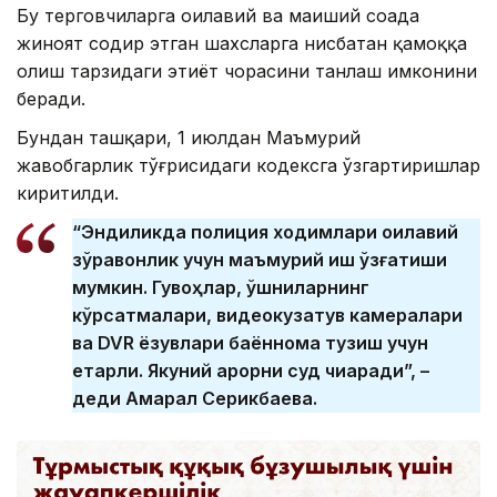
Бу терговчиларга оилавий ва маиший соҳада
жиноят содир этган шахсларга нисбатан қамоққа
олиш тарзидаги эҳтиёт чорасини танлаш имконини
беради.
Бундан ташқари, 1 июлдан Маъмурий
жавобгарлик тўғрисидаги кодексга ўзгартиришлар
киритилди.
“Эндиликда полиция ходимлари оилавий
зўравонлик учун маъмурий иш қўзғатиши
мумкин. Гувоҳлар, қўшниларнинг
кўрсатмалари, видеокузатув камералари
ва DVR ёзувлари баённома тузиш учун
етарли. Якуний қарорни суд чиқаради”, –
деди Ақмарал Серикбаева.