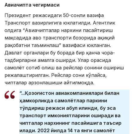
Авиачипта чегирмаси
Президент режасидаги 50-сонли вазифа
Транспорт вазирлигига юклатилди. Агентлик
олдига “Авиачипталар нархини пасайтириш
мақсадида ҳаво транспорти бозорида ҳақиқий
рақобатни таъминлаш” вазифаси юкланган.
Давлат органлари бу борада бир қанча чора-
тадбирларни амалга оширди. Улар орасида
самолёт сотиб олиш ва рейслар сонини ошириш
режалаштирилган. Рейслар сони кўпайса,
чипталар арзонлашиши айтилмоқда.
“...Қозоғистон авиакомпаниялари билан
ҳамкорликда самолётлар паркини
тўлдириш режаси қабул қилинди, бу эса
транспорт имкониятларини оширади ва
чипталар нархининг пасайишига таъсир
қилади. 2022 йилда 14 та янги самолёт