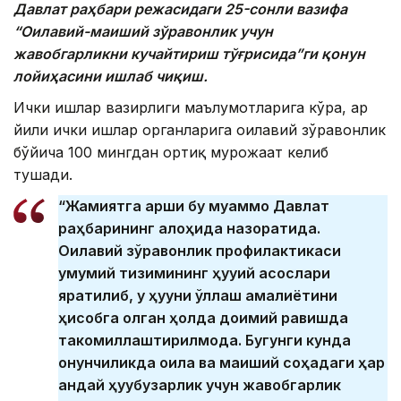
Давлат раҳбари режасидаги 25-сонли вазифа
“Оилавий-маиший зўравонлик учун
жавобгарликни кучайтириш тўғрисида”ги қонун
лойиҳасини ишлаб чиқиш.
Ички ишлар вазирлиги маълумотларига кўра, ҳар
йили ички ишлар органларига оилавий зўравонлик
бўйича 100 мингдан ортиқ мурожаат келиб
тушади.
“Жамиятга қарши бу муаммо Давлат
раҳбарининг алоҳида назоратида.
Оилавий зўравонлик профилактикаси
умумий тизимининг ҳуқуқий асослари
яратилиб, у ҳуқуқни қўллаш амалиётини
ҳисобга олган ҳолда доимий равишда
такомиллаштирилмоқда. Бугунги кунда
қонунчиликда оила ва маиший соҳадаги ҳар
қандай ҳуқуқбузарлик учун жавобгарлик