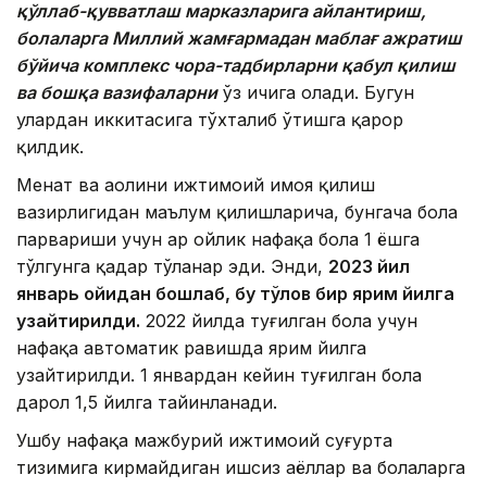
қўллаб-қувватлаш марказларига айлантириш,
болаларга Миллий жамғармадан маблағ ажратиш
бўйича комплекс чора-тадбирларни қабул қилиш
ва бошқа вазифаларни
ўз ичига олади. Бугун
улардан иккитасига тўхталиб ўтишга қарор
қилдик.
Меҳнат ва аҳолини ижтимоий ҳимоя қилиш
вазирлигидан маълум қилишларича, бунгача бола
парвариши учун ҳар ойлик нафақа бола 1 ёшга
тўлгунга қадар тўланар эди. Энди,
2023 йил
январ
ь ойидан бошлаб, бу тўлов бир ярим йилга
узайтирилди.
2022 йилда туғилган бола учун
нафақа автоматик равишда ярим йилга
узайтирилди. 1 январдан кейин туғилган бола
дарҳол 1,5 йилга тайинланади.
Ушбу нафақа мажбурий ижтимоий суғурта
тизимига кирмайдиган ишсиз аёллар ва болаларга