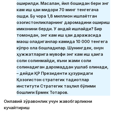
оширилди. Масалан, йил бошидан бери энг
кам иш ҳақи миқдори 70 минг тенгегача
ошди. Бу чора 1,8 миллион ишлаётган
қозоғистонликларнинг даромадини ошириш
имконини берди. У қандай ишлайди? Бир
томондан, энг кам иш ҳақи даражасида
маош оладиганлар камида 10 000 тенгега
кўпроқ ола бошладилар. Шунингдек, қонун
ҳужжатларига мувофиқ энг кам иш ҳақига
солиқ солинмайди, яъни жами солиқ
солинадиган даромаддан ушлаб қолинади,
– дейди ҚР Президенти ҳузуридаги
Қозоғистон стратегик тадқиқотлар
институти Стратегик таҳлил бўлими
бошлиғи Ермек Тоқтаров.
Оилавий зўравонлик учун жавобгарликни
кучайтириш