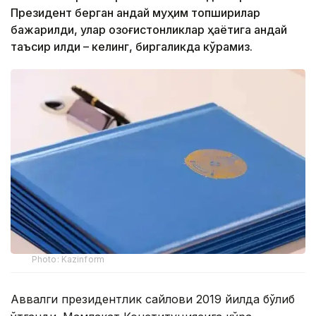
Президент берган қандай муҳим топшириқлар
бажарилди, улар қозоғистонликлар ҳаётига қандай
таъсир қилди – келинг, биргаликда кўрамиз.
Photo: Kazinform
Аввалги президентлик сайлови 2019 йилда бўлиб