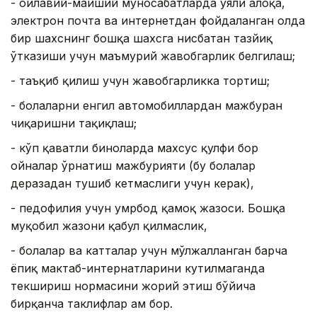
- оилавий-маиший муносабатларда уяли алоқа,
электрон почта ва интернетдан фойдаланган ҳолда
бир шахснинг бошқа шахсга нисбатан тазйиқ
ўтказиши учун маъмурий жавобгарлик белгилаш;
- таъқиб қилиш учун жавобгарликка тортиш;
- болаларни енгил автомобиллардан мажбуран
чиқаришни тақиқлаш;
- кўп қаватли биноларда махсус қулфи бор
ойналар ўрнатиш мажбурияти (бу болалар
деразадан тушиб кетмаслиги учун керак),
- педофилия учун умрбод қамоқ жазоси. Бошқа
муқобил жазони қабул қилмаслик,
- болалар ва катталар учун мўлжалланган барча
ёпиқ мактаб-интернатларини кутилмаганда
текшириш нормасини жорий этиш бўйича
бирқанча таклифлар ҳам бор.