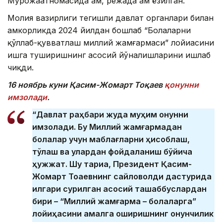
Мурожаатномасида ҳам, режада ҳам ёзилган.
Молия вазирлиги тегишли давлат органлари билан
ҳамкорликда 2024 йилдан бошлаб “Болаларни
қўллаб-қувватлаш миллий жамғармаси” лойиҳасини
ишга туширишнинг асосий йўналишларини ишлаб
чиқди.
16 ноябр
ь куни Қасим-Жомарт Тоқаев
қонунни
имзолади
.
“Давлат раҳбари жуда муҳим қонунни
имзолади. Бу Миллий жамғармадан
болалар учун маблағларни ҳисоблаш,
тўлаш ва улардан фойдаланиш бўйича
ҳужжат. Шу тариқа, Президент Қасим-
Жомарт Тоқаевнинг сайловолди дастурида
илгари сурилган асосий ташаббуслардан
бири – “Миллий жамғарма – болаларга”
лойиҳасини амалга оширишнинг қонунчилик