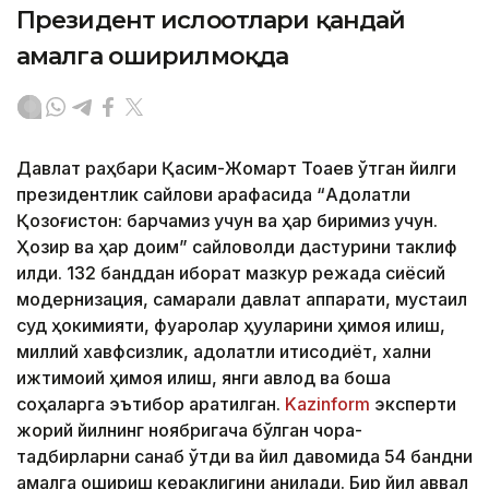
Президент ислоҳотлари қандай
амалга оширилмоқда
Давлат раҳбари Қасим-Жомарт Тоқаев ўтган йилги
президентлик сайлови арафасида “Адолатли
Қозоғистон: барчамиз учун ва ҳар биримиз учун.
Ҳозир ва ҳар доим” сайловолди дастурини таклиф
қилди. 132 банддан иборат мазкур режада сиёсий
модернизация, самарали давлат аппарати, мустақил
суд ҳокимияти, фуқаролар ҳуқуқларини ҳимоя қилиш,
миллий хавфсизлик, адолатли иқтисодиёт, халқни
ижтимоий ҳимоя қилиш, янги авлод ва бошқа
соҳаларга эътибор қаратилган.
Kazinform
эксперти
жорий йилнинг ноябригача бўлган чора-
тадбирларни санаб ўтди ва йил давомида 54 бандни
амалга ошириш кераклигини аниқлади. Бир йил аввал