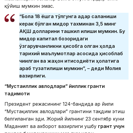
қўйиш мумкин эмас.
“Бола 18 ёшга тўлгунга қадар сақланиши
керак бўлган миқдор тахминан 3,5 минг
АҚШ долларини ташкил қилиши мумкин. Бу
миқдор капитал бозоридаги
ўзгарувчанликни ҳисобга олган ҳолда
тарихий маълумотлар асосида ҳисоблаб
чиқилган ва жаҳон иқтисодиёти ҳолатига
қараб тузатилиши мумкин”, – деди Молия
вазирлиги.
“Мустақиллик авлодлари” йиллик гранти
тақдимоти
Президент режасининг 124-бандида ҳар йили
“Мустақиллик авлодлари” грантини тақдим этиш
белгиланган эди. Жорий йилнинг 23 сентябр куни
Маданият ва ахборот вазирлиги ушбу
грант учун