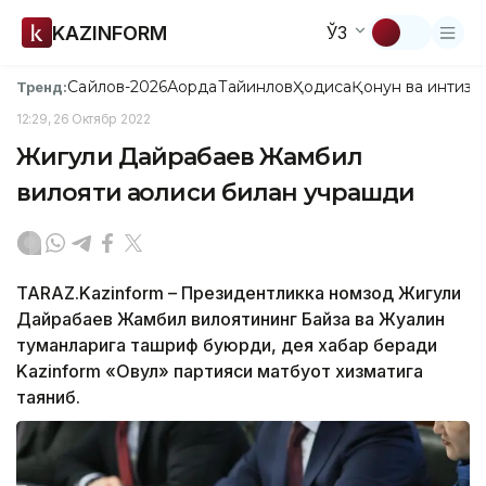
KAZINFORM
ЎЗ
Сайлов-2026
Ақорда
Тайинлов
Ҳодиса
Қонун ва интизо
Тренд:
12:29, 26 Октябр 2022
Жигули Дайрабаев Жамбил
вилояти аҳолиси билан учрашди
TARAZ.Kazinform – Президентликка номзод Жигули
Дайрабаев Жамбил вилоятининг Байзақ ва Жуалин
туманларига ташриф буюрди, дея хабар беради
Kazinform «Овул» партияси матбуот хизматига
таяниб.