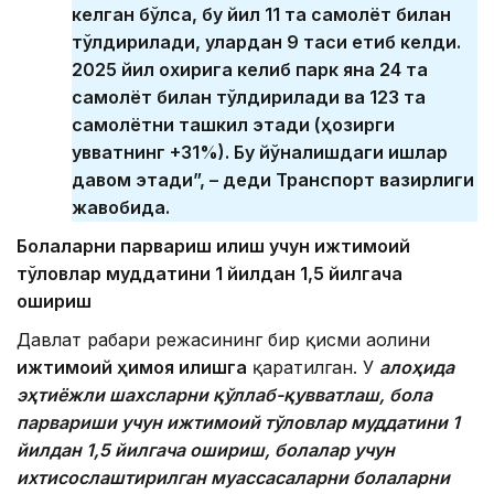
келган бўлса, бу йил 11 та самолёт билан
тўлдирилади, улардан 9 таси етиб келди.
2025 йил охирига келиб парк яна 24 та
самолёт билан тўлдирилади ва 123 та
самолётни ташкил этади (ҳозирги
қувватнинг +31%). Бу йўналишдаги ишлар
давом этади”, – деди Транспорт вазирлиги
жавобида.
Болаларни парвариш қилиш учун ижтимоий
тўловлар муддатини 1 йилдан 1,5 йилгача
ошириш
Давлат раҳбари режасининг бир қисми аҳолини
ижтимоий ҳимоя қилишга
қаратилган. У
алоҳида
эҳтиёжли шахсларни қўллаб-қувватлаш, бола
парвариши учун ижтимоий тўловлар муддатини 1
йилдан 1,5 йилгача ошириш, болалар учун
ихтисослаштирилган муассасаларни болаларни