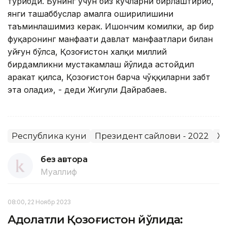
турибди. Бунинг учун биз кучларни бирлаштириб,
янги ташаббуслар амалга оширилишини
таъминлашимиз керак. Ишончим комилки, ҳар бир
фуқаронинг манфаати давлат манфаатлари билан
уйғун бўлса, Қозоғистон халқи миллий
бирдамликни мустаҳкамлаш йўлида астойдил
ҳаракат қилса, Қозоғистон барча чўққиларни забт
эта олади», - деди Жигули Дайрабаев.
Республика куни
Президент сайлови - 2022
Ж
без автора
Муаллиф
08:00, 22 Ноябр 2023
Адолатли Қозоғистон йўлида: