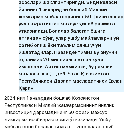
асослари шакллантирилди. Энди келаси
йилнинг 1 январидан бошлаб Миллий
жамғарма маблағларининг 50 фоизи ёшлар
учун ажратилган махсус ҳисоб рақамига
ўтказилади. Болалар балоғат ёшига
етгандан сўнг, улар ушбу маблағларни уй
сотиб олиш ёки таълим олиш учун
ишлатадилар. Президентимиз бу қонунни
аҳолимиз 20 миллионга етган куни
имзолади. Айтиш мумкинки, бу рамзий
маънога эга”, – деб ёзган Қозоғистон
Республикаси Давлат маслаҳатчиси Ерлан
Қарин.
2024 йил 1 январдан бошлаб Қозоғистон
Республикаси Миллий жамғармасининг йиллик
инвестиция даромадининг 50 фоизи махсус
жамғарма ҳисобварақларига ўтказилади. Ушбу
маблағларни болалар вояга етгунга қадар олиб