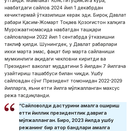
ўтганди. Мамлакат Конституциясига кўра,
навбатдаги сайлов 2024 йил 1 декабрдан
кечиктирмай ўтказилиши керак эди. Бироқ Давлат
раҳбари Қасим-Жомарт Тоқаев Қозоғистон халқига
Мурожаатномасида навбатдан ташқари
сайловларни 2022 йил 1 сентабрда ўтказишни
таклиф қилди. Шунингдек, у Давлат раҳбарлари
икки марта эмас, фақат бир марта сайланиши
мумкинлиги ҳақидаги чекловни киритди ва
Президент ваколат муддатини 5 йилдан 7 йилгача
узайтириш ташаббуси билан чиқди. Ушбу
сайловдан сўнг Президент томонидан 2022-2029
йилларга, яъни етти йилга мўлжалланган махсус
режа тасдиқланди.
“Сайловолди дастурини амалга ошириш
етти йиллик президентлик даврига
мўлжалланган. Бироқ, 2023 йилда ушбу
режанинг бир қатор бандлари амалга