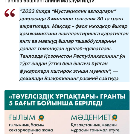
танлов бошланганини маълум қилди
.
“2023 йилда “Мустақиллик авлодлари”
доирасида 3 миллион тенгелик 30 та грант
ажратилади.
Мақсад – фаол ижодкор ёшлар
ҳамжамиятини шакллантиришга қаратилган
янги ва мавжуд ёшлар ташаббусларини
давлат томонидан қўллаб-қувватлаш.
Танловда Қозоғистон Республикасининг ўн
тўрт ёшдан ўттиз беш ёшгача бўлган
фуқаролари иштирок этиши мумкин”, —
дейилади Вазирликнинг расмий сайтида.