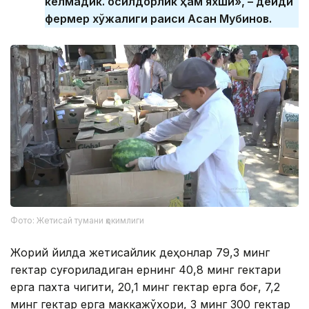
келмадик. Ҳосилдорлик ҳам яхши», – дейди
фермер хўжалиги раиси Асан Мубинов.
Фото: Жетисай тумани ҳокимлиги
Жорий йилда жетисайлик деҳқонлар 79,3 минг
гектар суғориладиган ернинг 40,8 минг гектари
ерга пахта чигити, 20,1 минг гектар ерга боғ, 7,2
минг гектар ерга маккажўхори, 3 минг 300 гектар