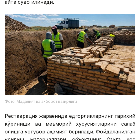
турган таянч деворларнинг нураган қатлами ҳам
қайта сувоқ қилинади.
Фото: Маданият ва ахборот вазирлиги
Реставрация жараёнида ёдгорликларнинг тарихий
кўриниши ва меъморий хусусиятларини сақлаб