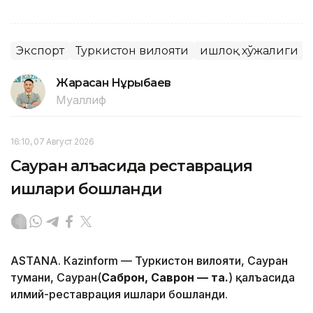
Экспорт
Туркистон вилояти
Қишлоқ хўжалиги
Жарасқан Нұрыбаев
Муаллиф
16:10, 07 Август 2026
Сауран қалъасида реставрация
ишлари бошланди
ASTANА. Кazinform — Туркистон вилояти, Сауран
тумани, Сауран(
Саброн, Саврон — таҳ.
) қалъасида
илмий-реставрация ишлари бошланди.