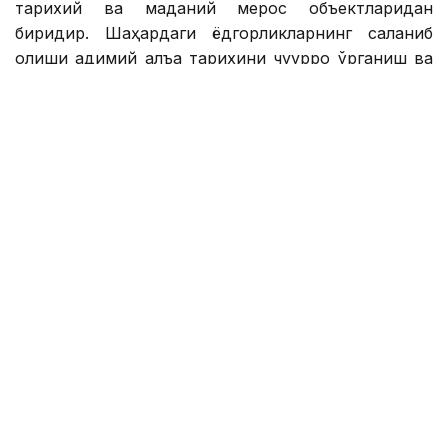
Сауран қалъаси Туркистон ҳудудидаги энг муҳим
тарихий ва маданий мерос объектларидан
биридир. Шаҳардаги ёдгорликларнинг сақланиб
қолиши қадимий қалъа тарихини чуқурроқ ўрганиш ва
уни кенгроқ танитишга ҳисса қўшади.
Фото: Маданият ва ахборот вазирлиги