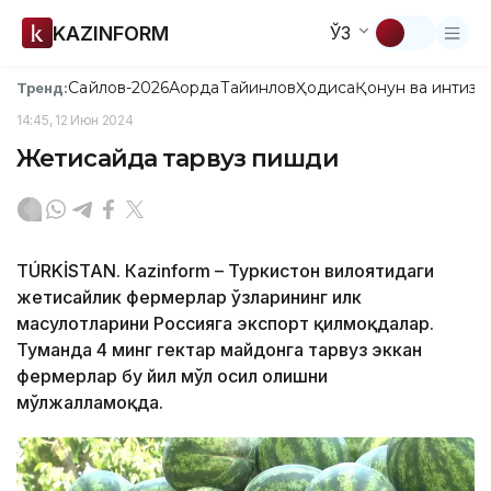
KAZINFORM
ЎЗ
Сайлов-2026
Ақорда
Тайинлов
Ҳодиса
Қонун ва интизо
Тренд:
14:45, 12 Июн 2024
Жетисайда тарвуз пишди
TÚRKİSTAN. Кazinform – Туркистон вилоятидаги
жетисайлик фермерлар ўзларининг илк
маҳсулотларини Россияга экспорт қилмоқдалар.
Туманда 4 минг гектар майдонга тарвуз эккан
фермерлар бу йил мўл ҳосил олишни
мўлжалламоқда.