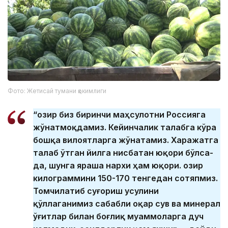
Фото: Жетисай тумани ҳокимлиги
“Ҳозир биз биринчи маҳсулотни Россияга
жўнатмоқдамиз. Кейинчалик талабга кўра
бошқа вилоятларга жўнатамиз. Харажатга
талаб ўтган йилга нисбатан юқори бўлса-
да, шунга яраша нархи ҳам юқори. Ҳозир
килограммини 150-170 тенгедан сотяпмиз.
Томчилатиб суғориш усулини
қўллаганимиз сабабли оқар сув ва минерал
ўғитлар билан боғлиқ муаммоларга дуч