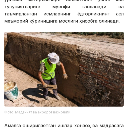
қолишга устувор аҳамият берилади. Фойдаланилган
қурилиш материаллари объектнинг ўзига хос
хусусиятларига мувофиқ танланади ва
таъмирланган қисмларнинг ёдгорликнинг асл
меъморий кўринишига мослиги ҳисобга олинади.
Фото: Маданият ва ахборот вазирлиги