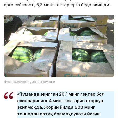
ерга сабзавот, 6,3 минг гектар ерга беда экишди.
Фото: Жетисай тумани ҳокимлиги
«Туманда экилган 20,1 минг гектар боғ
экинларининг 4 минг гектарига тарвуз
экилмоқда. Жорий йилда 600 минг
тоннадан ортиқ боғ маҳсулоти йиғиш