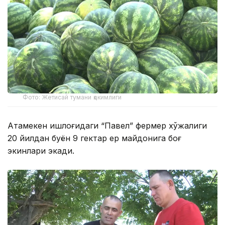
Фото: Жетисай тумани ҳокимлиги
Атамекен қишлоғидаги “Павел” фермер хўжалиги
20 йилдан буён 9 гектар ер майдонига боғ
экинлари экади.