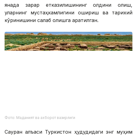
Амалга оширилаётган ишлар хонақоҳ ва мадрасага
янада зарар етказилишининг олдини олиш,
уларнинг мустаҳкамлигини ошириш ва тарихий
кўринишини сақлаб қолишга қаратилган.
Фото: Маданият ва ахборот вазирлиги