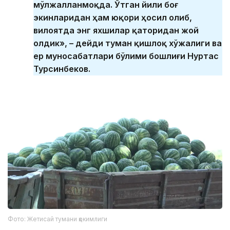
мўлжалланмоқда. Ўтган йили боғ
экинларидан ҳам юқори ҳосил олиб,
вилоятда энг яхшилар қаторидан жой
олдик», – дейди туман қишлоқ хўжалиги ва
ер муносабатлари бўлими бошлиғи Нуртас
Турсинбеков.
Фото: Жетисай тумани ҳокимлиги