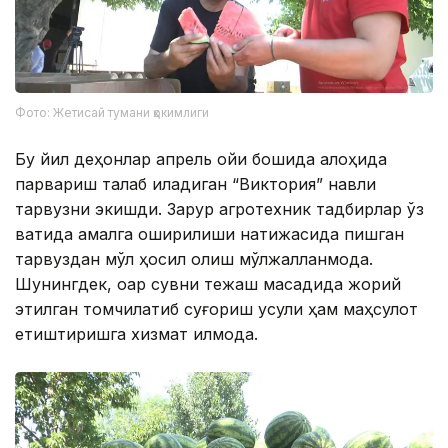
Фото: Жетисай тумани ҳокимлиги
Бу йил деҳқонлар апрель ойи бошида алоҳида
парвариш талаб қиладиган “Виктория” навли
тарвузни экишди. Зарур агротехник тадбирлар ўз
вақтида амалга оширилиши натижасида пишган
тарвуздан мўл ҳосил олиш мўлжалланмоқда.
Шунингдек, оқар сувни тежаш мақсадида жорий
этилган томчилатиб суғориш усули ҳам маҳсулот
етиштиришга хизмат қилмоқда.