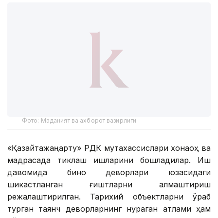
Фото: Маданият ва ахборот вазирлиги
«Қазқайтажаңарту» РДК мутахассислари хонақоҳ ва
мадрасада тиклаш ишларини бошладилар. Иш
давомида бино деворлари юзасидаги
шикастланган ғиштларни алмаштириш
режалаштирилган. Тарихий объектларни ўраб