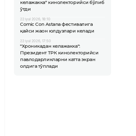
келажакка" кинолекторийси бўлиб
ўтди
22 iyul 2026, 18:10
Comic Con Astana фестивалига
қайси жаҳон юлдузлари келади
22 iyul 2026, 17:50
"Хроникадан келажакка":
Президент ТРК кинолекторийси
павлодарликларни катта экран
олдига тўплади