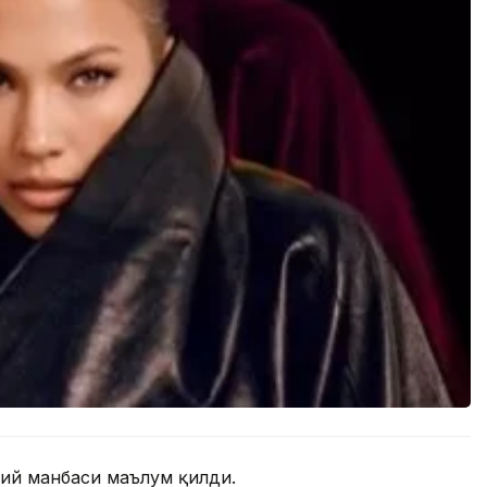
мий манбаси маълум қилди.