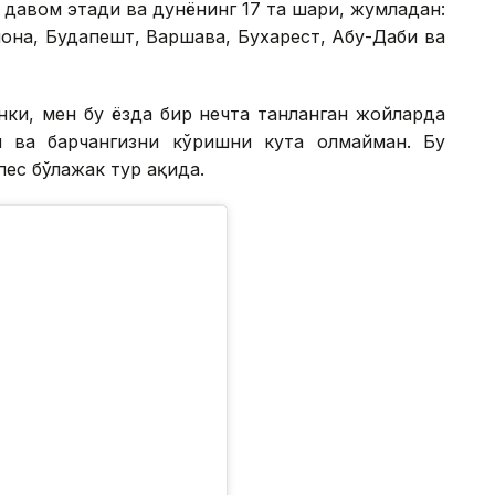
 давом этади ва дунёнинг 17 та шаҳри, жумладан:
на, ​​Будапешт, Варшава, Бухарест, Абу-Даби ва
нки, мен бу ёзда бир нечта танланган жойларда
и ва барчангизни кўришни кута олмайман. Бу
с бўлажак тур ҳақида.