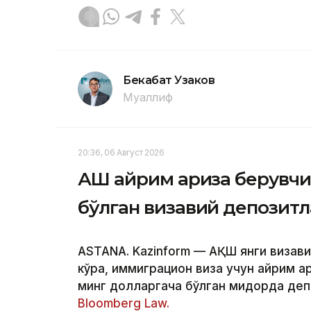
Бекабат Узаков
Муаллиф
20:36, 06 Август 2026
АҚШ айрим ариза берувчи
бўлган визавий депозит
ASTANA. Kazinform — АҚШ янги визави
кўра, иммиграцион виза учун айрим а
минг долларгача бўлган миқдорда деп
Bloomberg Law.