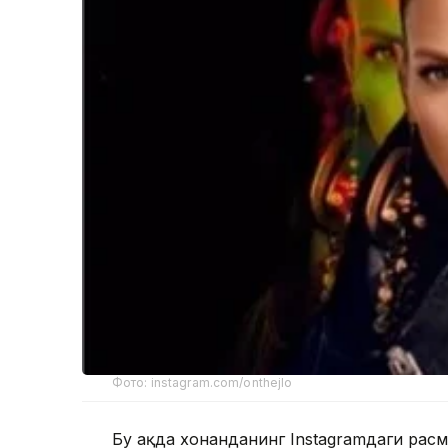
Фото: instagram.com/onthejlo
Бу ҳақда хонанданинг Instagramдаги рас