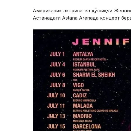
Америкалик актриса ва қўшиқчи Женниф
Астанадаги Astana Arenaда концерт бер