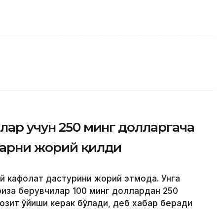
лар учун 250 минг долларгача
ларни жорий қилди
й кафолат дастурини жорий этмоқда. Унга
риза берувчилар 100 минг доллардан 250
озит қўйиши керак бўлади, деб хабар беради