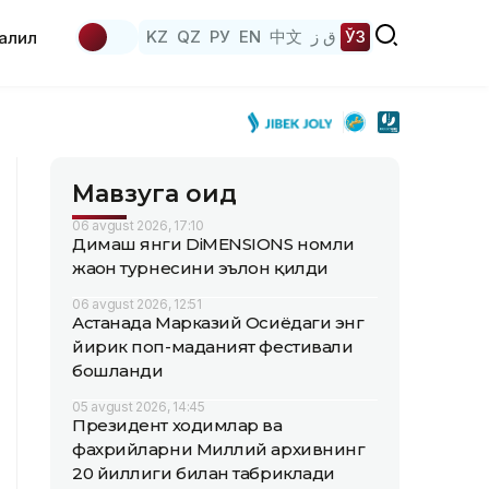
KZ
QZ
РУ
EN
中文
ق ز
ЎЗ
аҳлил
Мавзуга оид
06 avgust 2026, 17:10
Димаш янги DiMENSIONS номли
жаҳон турнесини эълон қилди
06 avgust 2026, 12:51
Астанада Марказий Осиёдаги энг
йирик поп-маданият фестивали
бошланди
05 avgust 2026, 14:45
Президент ходимлар ва
фахрийларни Миллий архивнинг
20 йиллиги билан табриклади