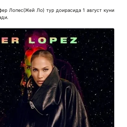
ер Лопес(Жей Ло) тур доирасида 1 август куни
ади.