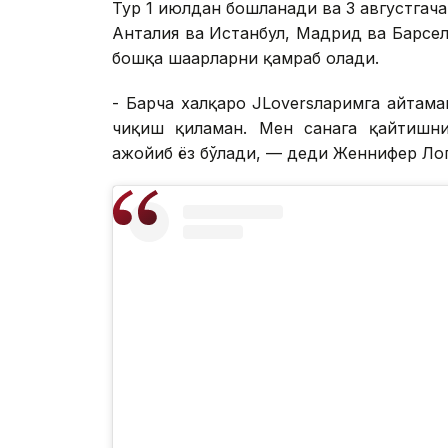
Тур 1 июлдан бошланади ва 3 августгача
Анталия ва Истанбул, Мадрид ва Барсело
бошқа шаҳарларни қамраб олади.
- Барча халқаро JLoversларимга айтама
чиқиш қиламан. Мен саҳнага қайтишн
ажойиб ёз бўлади, — деди Женнифер Лопе