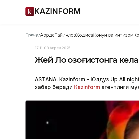
KAZINFORM
Ақорда
Тайинлов
Ҳодиса
Қонун ва интизом
Ко
Тренд:
17:11, 08 Апрел 2025
Жей Ло Қозоғистонга кел
ASTANA. Kazinform - Юлдуз Up All nig
хабар беради
Каzinform
агентлиги му