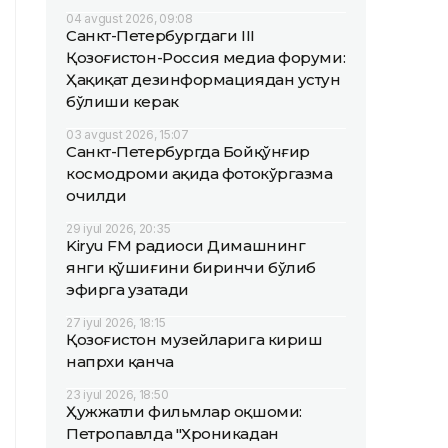
04 avgust 2026, 09:08
Санкт-Петербургдаги III
Қозоғистон-Россия медиа форуми:
Ҳақиқат дезинформациядан устун
бўлиши керак
03 avgust 2026, 15:07
Санкт-Петербургда Бойқўнғир
космодроми ҳақида фотокўргазма
очилди
29 iyul 2026, 20:35
Kiryu FM радиоси Димашнинг
янги қўшиғини биринчи бўлиб
эфирга узатади
27 iyul 2026, 18:15
Қозоғистон музейларига кириш
напрхи қанча
23 iyul 2026, 18:50
Ҳужжатли фильмлар оқшоми:
Петропавлда "Хроникадан