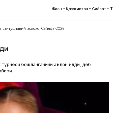
Жаҳон
Қозоғистон
Сиёсат
Т
нституциявий ислоҳот
Сайлов-2026
ади
ht турнеси бошланганини эълон қилди, деб
хбири.