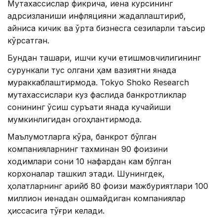
Мутахассислар фикрича, иена курсининг
қадрсизланиши инфляцияни жадаллаштириб,
айниқса кичик ва ўрта бизнесга сезиларли таъсир
кўрсатган.
Бундан ташқари, ишчи кучи етишмовчилигининг
сурункали тус олгани ҳам вазиятни янада
мураккаблаштирмоқда. Tokyo Shoko Research
мутахассислари куз фаслида банкротликлар
сонининг ўсиш суръати янада кучайиши
мумкинлигидан огоҳлантирмоқда.
Маълумотларга кўра, банкрот бўлган
компанияларнинг тахминан 90 фоизини
ходимлари сони 10 нафардан кам бўлган
корхоналар ташкил этади. Шунингдек,
ҳолатларнинг қарийб 80 фоизи мажбуриятлари 100
миллион иенадан ошмайдиган компаниялар
ҳиссасига тўғри келади.