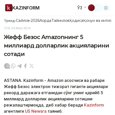
KAZINFORM
ЎЗ
Сайлов-2026
Ақорда
Тайинлов
Ҳодиса
Қонун ва интизо
Тренд:
11:15, 04 Июл 2024
Жефф Безос Amazonнинг 5
миллиард долларлик акцияларини
сотади
ASTANA. Kazinform - Amazon асосчиси ва раҳбари
Жефф Безос электрон тижорат гиганти акциялари
рекорд даражага етганидан сўнг унинг қарийб 5
миллиард долларлик акцияларини сотишни
режалаштирмоқда, деб хабар беради
Кazinform
агентлиги
US Newsга
таяниб.