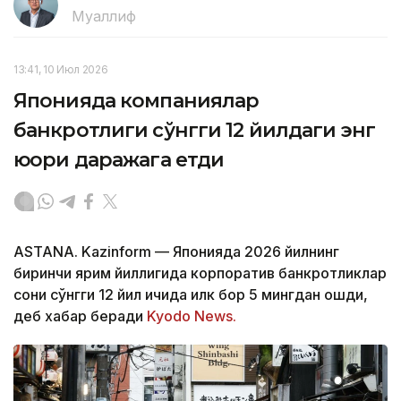
Муаллиф
13:41, 10 Июл 2026
Японияда компаниялар
банкротлиги сўнгги 12 йилдаги энг
юқори даражага етди
ASTANA. Kazinform — Японияда 2026 йилнинг
биринчи ярим йиллигида корпоратив банкротликлар
сони сўнгги 12 йил ичида илк бор 5 мингдан ошди,
деб хабар беради
Kyodo News.