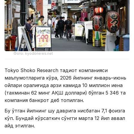
Фото: kyodonews.net
Tokyo Shoko Research тадқиқот компанияси
маълумотларига кўра, 2026 йилнинг январь–июнь
ойлари оралиғида қарзи камида 10 миллион иена
(тахминан 62 минг АҚШ доллари) бўлган 5 346 та
компания банкрот деб топилган.
Бу ўтган йилнинг шу даврига нисбатан 7,1 фоизга
кўп. Бундай кўрсаткич сўнгги марта 12 йил аввал
қайд этилган.