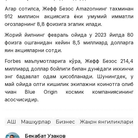
Агар сотилса, Жефф Безос Amazonнинг тахминан
912 миллион акциясига ёки умумий қимматли
қоғозларнинг 8,8 фоизига эгалик қилади.
Жорий йилнинг февраль ойида у 2023 йилда 80
фоизга ошганидан кейин 8,5 миллиард долларга
яқин акцияларни сотди.
Forbes маълумотларига кўра, Жефф Безос 214,4
миллиард доллар бойлиги билан дунёдаги иккинчи
энг бадавлат одам ҳисобланади. Шунингдек, у
май ойида олти кишилик экипажни коинотга олиб
чиққан Blue Origin космик компаниясининг
асосчисидир.
АҚШ
Машҳурлар
Бизнес
Жаҳон янгиликлари
Бекабат Узаков