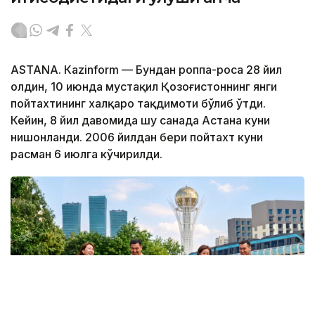
ASTANА. Кazinform — Бундан роппа-роса 28 йил
олдин, 10 июнда мустақил Қозоғистоннинг янги
пойтахтининг халқаро тақдимоти бўлиб ўтди.
Кейин, 8 йил давомида шу санада Астана куни
нишонланди. 2006 йилдан бери пойтахт куни
расман 6 июлга кўчирилди.