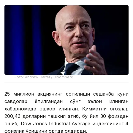
Фото: Andrew Harrer / Bloomberg
25 миллион акциянинг сотилиши сешанба куни
савдолар ёпилгандан сўнг эълон қилинган
хабарномада ошкор қилинган. Қимматли қоғозлар
200,43 долларни ташкил этиб, бу йил 30 фоиздан
ошиб, Dow Jones Industrial Average индексининг 4
фоизлик ўсишини ортда қолдирди.