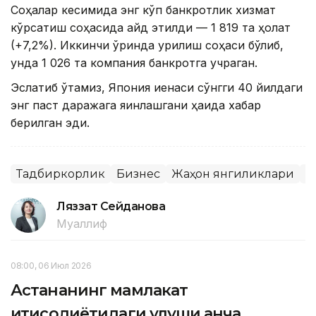
Соҳалар кесимида энг кўп банкротлик хизмат
кўрсатиш соҳасида қайд этилди — 1 819 та ҳолат
(+7,2%). Иккинчи ўринда қурилиш соҳаси бўлиб,
унда 1 026 та компания банкротга учраган.
Эслатиб ўтамиз, Япония иенаси сўнгги 40 йилдаги
энг паст даражага яқинлашгани ҳақида хабар
берилган эди.
Тадбиркорлик
Бизнес
Жаҳон янгиликлари
Я
Ляззат Сейданова
Муаллиф
08:00, 06 Июл 2026
Астананинг мамлакат
иқтисодиётидаги улуши қанча