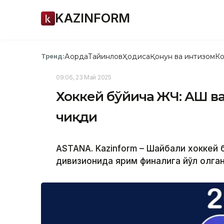
KAZINFORM
Ақорда
Тайинлов
Ҳодиса
Қонун ва интизом
Ко
Тренд:
09:06, 23 Май 2025
Хоккей бўйича ЖЧ: АҚШ 
чиқди
ASTANA. Kazinform – Шайбали хоккей 
дивизионида ярим финалига йўл олган