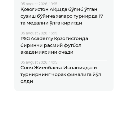
05 avgust 2026, 19:15
Қозоғистон АҚШда бўлиб ўтган
сузиш бўйича халқаро турнирда 17
та медални қўлга киритди
05 avgust 2026, 16:15
PSG Academy Қозоғистонда
биринчи расмий футбол
академиясини очади
05 avgust 2026, 14:15
Соня Жиенбаева Испаниядаги
турнирнинг чорак финалига йўл
олди