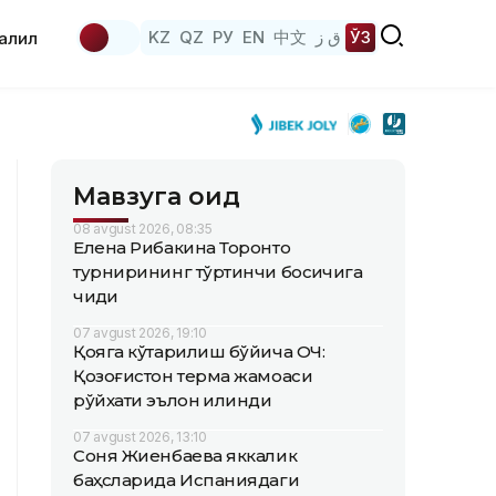
KZ
QZ
РУ
EN
中文
ق ز
ЎЗ
аҳлил
Мавзуга оид
08 avgust 2026, 08:35
Елена Рибакина Торонто
турнирининг тўртинчи босқичига
чиқди
07 avgust 2026, 19:10
Қояга кўтарилиш бўйича ОЧ:
Қозоғистон терма жамоаси
рўйхати эълон қилинди
07 avgust 2026, 13:10
Соня Жиенбаева яккалик
баҳсларида Испаниядаги