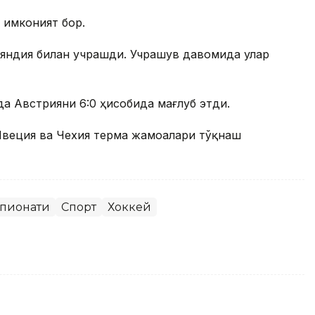
имконият бор.
яндия билан учрашди. Учрашув давомида улар
а Австрияни 6:0 ҳисобида мағлуб этди.
Швеция ва Чехия терма жамоалари тўқнаш
пионати
Спорт
Хоккей