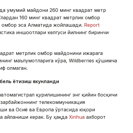
онда умумий майдони 260 минг квадрат метр
Улардан 160 минг квадрат метрлик омбор
ик омбор эса Алматида жойлашади.
Report
гистика иншоотлари келгуси йилнинг биринчи
квадрат метрлик омбор майдонини ижарага
нинг маълумотларига кўра, Wildberries қўшимча
иф олмаган.
абель ётқизиш якунланди
автомагистрал қурилишининг энг қийин босқичи
 Озарбайжоннинг телекоммуникация
аши ва Осиё ва Европа ўртасида юқори
а айланиши керак. Бу ҳақда
Xinhua
ахборот