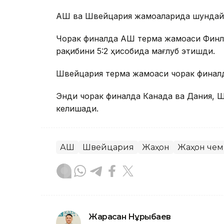
АҚШ ва Швейцария жамоаларида шундай 
Чорак финалда АҚШ терма жамоаси Финл
рақибини 5:2 ҳисобида мағлуб этишди.
Швейцария терма жамоаси чорак финалд
Энди чорак финалда Канада ва Дания, 
келишади.
АҚШ
Швейцария
Жаҳон
Жаҳон чем
Жарасқан Нұрыбаев