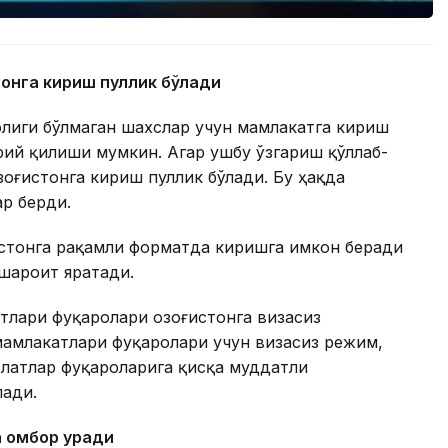
тонга кириш пуллик бўлади
олиги бўлмаган шахслар учун мамлакатга кириш
ий қилиши мумкин. Агар ушбу ўзгариш қўллаб-
зоғистонга кириш пуллик бўлади. Бу ҳақда
ар берди.
истонга рақамли форматда киришга имкон беради
 шароит яратади.
тлари фуқаролари Қозоғистонга визасиз
амлакатлари фуқаролари учун визасиз режим,
латлар фуқароларига қисқа муддатли
лади.
а омбор қуради