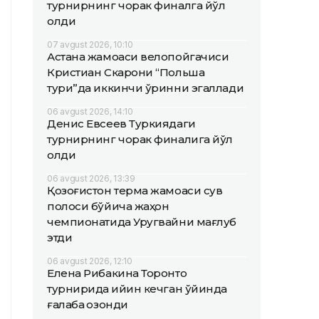
турнирнинг чорак финалга йўл
олди
07 avgust 2026, 10:10
Астана жамоаси велопойгачиси
Кристиан Скарони “Польша
тури”да иккинчи ўринни эгаллади
06 avgust 2026, 14:10
Денис Евсеев Туркиядаги
турнирнинг чорак финалига йўл
олди
06 avgust 2026, 13:39
Қозоғистон терма жамоаси сув
полоси бўйича жаҳон
чемпионатида Уругвайни мағлуб
этди
06 avgust 2026, 12:10
Елена Рибакина Торонто
турнирида қийин кечган ўйинда
ғалаба қозонди