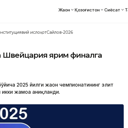
Жаҳон
Қозоғистон
Сиёсат
Т
нституциявий ислоҳот
Сайлов-2026
ва Швейцария ярим финалга
бўйича 2025 йилги жаҳон чемпионатининг элит
 икки жамоа аниқланди.