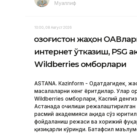
Муаллиф
10:00, 08 Август 2026
Қозоғистон жаҳон ОАВлар
интернет ўтказиш, PSG 
Wildberries омборлари
ASTANА. Кazinform - Одатдагидек, жа
масалаларни кенг ёритдилар. Улар о
Wildberries омборлари, Каспий денги
Астанада очилиши режалаштирилган
расмий академияси ҳақида сўз юритил
фойдаланиш режаси ва хорижий фуқар
қизиқарли кўринди. Батафсил маълу