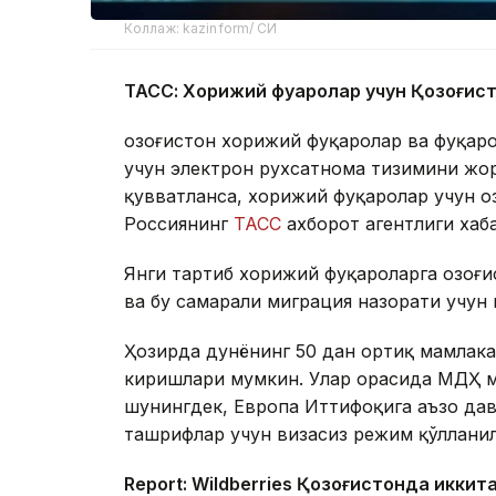
Коллаж: kazinform/ СИ
ТАСС: Хорижий фуқаролар учун Қозоғис
Қозоғистон хорижий фуқаролар ва фуқар
учун электрон рухсатнома тизимини жор
қувватланса, хорижий фуқаролар учун Қо
Россиянинг
ТАСС
ахборот агентлиги хаб
Янги тартиб хорижий фуқароларга Қозоғ
ва бу самарали миграция назорати учун
Ҳозирда дунёнинг 50 дан ортиқ мамлака
киришлари мумкин. Улар орасида МДҲ м
шунингдек, Европа Иттифоқига аъзо дав
ташрифлар учун визасиз режим қўллани
Report: Wildberries Қозоғистонда иккит