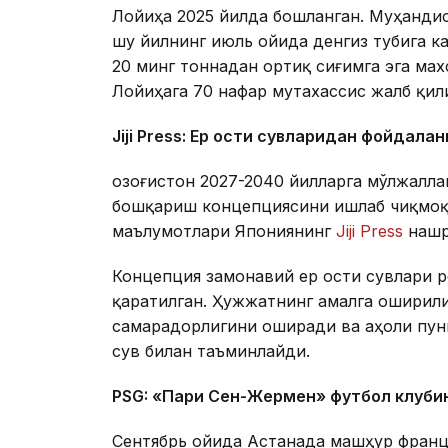
Лойиҳа 2025 йилда бошланган. Муҳандис
шу йилнинг июль ойида денгиз тубига к
20 минг тоннадан ортиқ сиғимга эга ма
Лойиҳага 70 нафар мутахассис жалб қил
Jiji Press: Ер ости сувларидан фойдала
Қозоғистон 2027-2040 йилларга мўлжалл
бошқариш концепциясини ишлаб чиқмоқд
маълумотлари Япониянинг
Jiji Press
нашр
Концепция замонавий ер ости сувлари 
қаратилган. Ҳужжатнинг амалга оширил
самарадорлигини оширади ва аҳоли пун
сув билан таъминлайди.
PSG: «Пари Сен-Жермен» футбол клуби
Сентябрь ойида Астанада машҳур франц