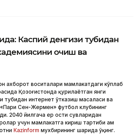
ида: Каспий денгизи тубидан
академиясини очиш ва
ҳон ахборот воситалари мамлакатдаги кўплаб
расида Қозоғистонда қурилаётган янги
зи тубидан интернет ўтказиш масаласи ва
 «Пари Сен-Жермен» футбол клубининг
ди. 2040 йилгача ер ости сувларидан
олар учун мамлакатга кириш тартиби ҳам
мотни
Кazinform
мухбирининг шарҳида ўқинг.