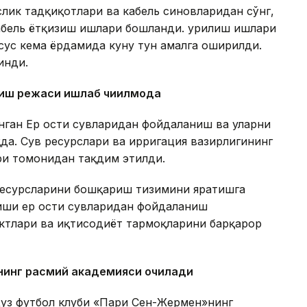
лик тадқиқотлари ва кабель синовларидан сўнг,
абель ётқизиш ишлари бошланди. Қурилиш ишлари
хсус кема ёрдамида куну тун амалга оширилди.
инди.
ниш режаси ишлаб чиқилмоқда
анган Ер ости сувларидан фойдаланиш ва уларни
а. Сув ресурслари ва ирригация вазирлигининг
и томонидан тақдим этилди.
ресурсларини бошқариш тизимини яратишга
иши ер ости сувларидан фойдаланиш
ктлари ва иқтисодиёт тармоқларини барқарор
нинг расмий академияси очилади
уз футбол клуби «Пари Сен-Жермен»нинг