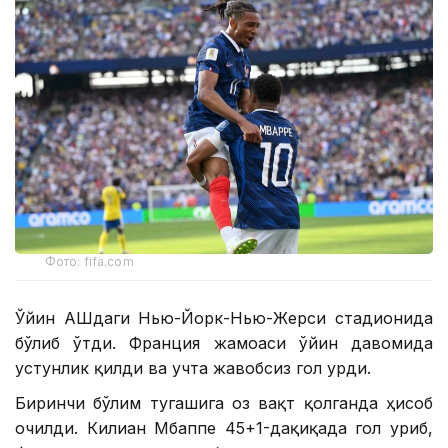
Фото: fifa.com
Ўйин АҚШдаги Нью-Йорк-Нью-Жерси стадионида
бўлиб ўтди. Франция жамоаси ўйин давомида
устунлик қилди ва учта жавобсиз гол урди.
Биринчи бўлим тугашига оз вақт қолганда ҳисоб
очилди. Килиан Мбаппе 45+1-дақиқада гол уриб,