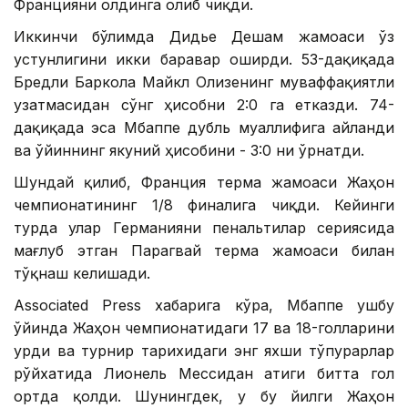
Францияни олдинга олиб чиқди.
Иккинчи бўлимда Дидье Дешам жамоаси ўз
устунлигини икки баравар оширди. 53-дақиқада
Бредли Баркола Майкл Олизенинг муваффақиятли
узатмасидан сўнг ҳисобни 2:0 га етказди. 74-
дақиқада эса Мбаппе дубль муаллифига айланди
ва ўйиннинг якуний ҳисобини - 3:0 ни ўрнатди.
Шундай қилиб, Франция терма жамоаси Жаҳон
чемпионатининг 1/8 финалига чиқди. Кейинги
турда улар Германияни пенальтилар сериясида
мағлуб этган Парагвай терма жамоаси билан
тўқнаш келишади.
Associated Press хабарига кўра, Мбаппе ушбу
ўйинда Жаҳон чемпионатидаги 17 ва 18-голларини
урди ва турнир тарихидаги энг яхши тўпурарлар
рўйхатида Лионель Мессидан атиги битта гол
ортда қолди. Шунингдек, у бу йилги Жаҳон