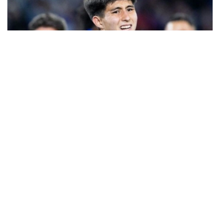
Фото: Sports.kz
Нашр маълумотларига кўра, жамоа бош
мураббийи Хаби Алонсо асосий таркибда 46
нафар футболчига эга. Янги трансферлар туфайли
бу кўрсаткич ҳали ҳам ошиши мумкин.
Британиялик журналистлар шунингдек, Қозоғистон
терма жамоасининг 17 ёшли ҳужумчиси Дастан
Сатпаевга эътибор қаратиб, у "Челси" ҳужумчиси