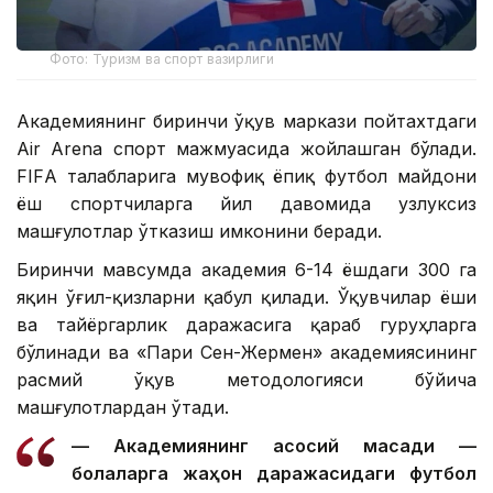
Фото: Туризм ва спорт вазирлиги
Академиянинг биринчи ўқув маркази пойтахтдаги
Air Arena спорт мажмуасида жойлашган бўлади.
FIFА талабларига мувофиқ ёпиқ футбол майдони
ёш спортчиларга йил давомида узлуксиз
машғулотлар ўтказиш имконини беради.
Биринчи мавсумда академия 6-14 ёшдаги 300 га
яқин ўғил-қизларни қабул қилади. Ўқувчилар ёши
ва тайёргарлик даражасига қараб гуруҳларга
бўлинади ва «Пари Сен-Жермен» академиясининг
расмий ўқув методологияси бўйича
машғулотлардан ўтади.
— Академиянинг асосий мақсади —
болаларга жаҳон даражасидаги футбол