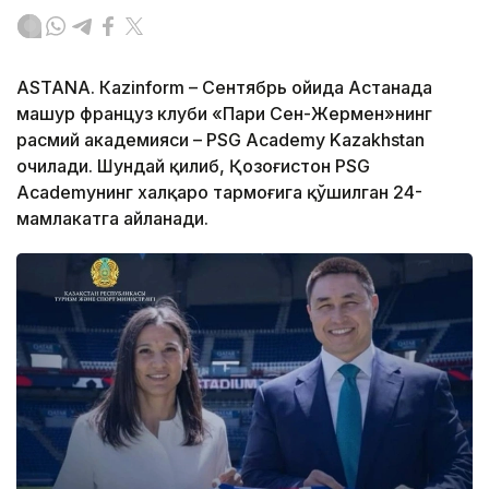
ASTANА. Кazinform – Сентябрь ойида Астанада
машҳур француз клуби «Пари Сен-Жермен»нинг
расмий академияси – PSG Academy Kazakhstan
очилади. Шундай қилиб, Қозоғистон PSG
Academyнинг халқаро тармоғига қўшилган 24-
мамлакатга айланади.