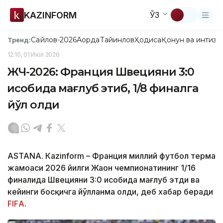
KAZINFORM
ЎЗ
Сайлов-2026
Ақорда
Тайинлов
Ҳодиса
Қонун ва интизо
Тренд:
12:10, 01 Июл 2026
ЖЧ-2026: Франция Швецияни 3:0
ҳисобида мағлуб этиб, 1/8 финалга
йўл олди
ASTANА. Кazinform – Франция миллий футбол терма
жамоаси 2026 йилги Жаҳон чемпионатининг 1/16
финалида Швецияни 3:0 ҳисобида мағлуб этди ва
кейинги босқичга йўлланма олди, деб хабар беради
FIFА
.