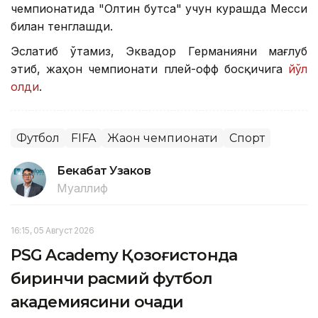
чемпионатида "Олтин бутса" учун курашда Месси
билан тенглашди.
Эслатиб ўтамиз, Эквадор Германияни мағлуб
этиб, жаҳон чемпионати плей-офф босқичига
йўл
олди
.
Футбол
FIFA
Жаҳон чемпионати
Спорт
Бекабат Узаков
Муаллиф
16:15, 05 Август 2026
PSG Academy Қозоғистонда
биринчи расмий футбол
академиясини очади