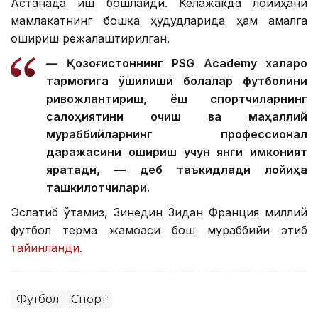
Астанада иш бошлайди. Келажакда лойиҳани
мамлакатнинг бошқа ҳудудларида ҳам амалга
ошириш режалаштирилган.
— Қозоғистоннинг PSG Academy халқаро
тармоғига қўшилиши болалар футболини
ривожлантириш, ёш спортчиларнинг
салоҳиятини очиш ва маҳаллий
мураббийларнинг профессионал
даражасини ошириш учун янги имконият
яратади, — деб таъкидлади лойиҳа
ташкилотчилари.
Эслатиб ўтамиз, Зинедин Зидан Франция миллий
футбол терма жамоаси бош мураббийи этиб
тайинланди
.
Футбол
Спорт