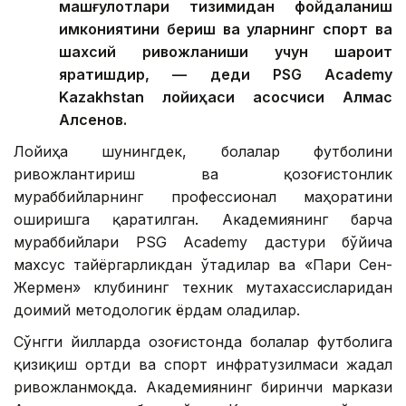
машғулотлари тизимидан фойдаланиш
имкониятини бериш ва уларнинг спорт ва
шахсий ривожланиши учун шароит
яратишдир, — деди PSG Academy
Kazakhstan лойиҳаси асосчиси Алмас
Алсенов.
Лойиҳа шунингдек, болалар футболини
ривожлантириш ва қозоғистонлик
мураббийларнинг профессионал маҳоратини
оширишга қаратилган. Академиянинг барча
мураббийлари PSG Academy дастури бўйича
махсус тайёргарликдан ўтадилар ва «Пари Сен-
Жермен» клубининг техник мутахассисларидан
доимий методологик ёрдам оладилар.
Сўнгги йилларда Қозоғистонда болалар футболига
қизиқиш ортди ва спорт инфратузилмаси жадал
ривожланмоқда. Академиянинг биринчи маркази