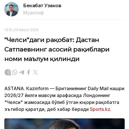
Бекабат Узаков
Муаллиф
13:15, 04 Август 2026
"Челси"даги рақобат: Дастан
Сатпаевнинг асосий рақиблари
номи маълум қилинди
ASTANА. Кazinform — Британиянинг Daily Mail нашри
2026/27 йилги мавсум арафасида Лондоннинг
"Челси" жамоасида бўлиб ўтган юқори рақобатга
эътибор қаратди, деб хабар беради
Sports.kz
.