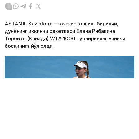
ASTANА. Кazinform — Қозоғистоннинг биринчи,
дунёнинг иккинчи ракеткаси Елена Рибакина
Торонто (Канада) WТА 1000 турнирининг учинчи
босқичига йўл олди.