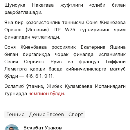
Шунсуке Накагава жуфтлиги ғолиби билан
рақобатлашади.
Яна бир қозоғистонлик теннисчи Соня Жиенбаева
Оренсе (Испания) ITF W75 турнирининг ярим
финалидан четлатилди.
Соня Жиенбаева россиялик Екатерина Яшина
билан биргаликда чорак финалда испаниялик
Селия Сервино Руис ва француз Тиффани
Леметрга қарши баҳсда қийинчиликларга мағлуб
бўлди — 4:6, 6:1, 9:11.
Эслатиб ўтамиз, Жибек Қуламбаева Испаниядаги
турнирда
чемпион бўлди
.
Теннис
Денис Евсеев
Спорт
Бекабат Узаков