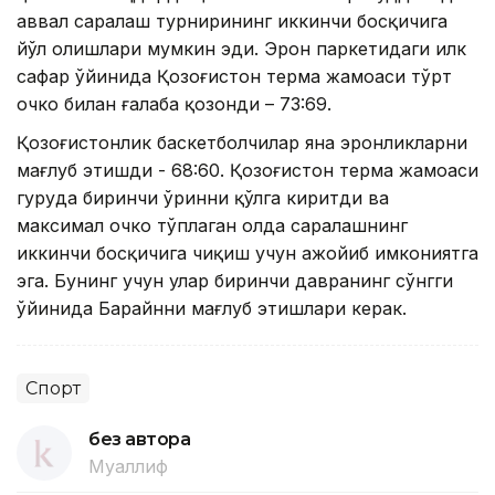
аввал саралаш турнирининг иккинчи босқичига
йўл олишлари мумкин эди. Эрон паркетидаги илк
сафар ўйинида Қозоғистон терма жамоаси тўрт
очко билан ғалаба қозонди – 73:69.
Қозоғистонлик баскетболчилар яна эронликларни
мағлуб этишди - 68:60. Қозоғистон терма жамоаси
гуруҳда биринчи ўринни қўлга киритди ва
максимал очко тўплаган ҳолда саралашнинг
иккинчи босқичига чиқиш учун ажойиб имкониятга
эга. Бунинг учун улар биринчи давранинг сўнгги
ўйинида Баҳрайнни мағлуб этишлари керак.
Спорт
без автора
Муаллиф