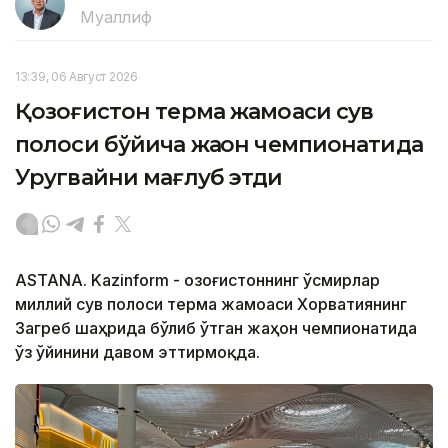
Муаллиф
13:39, 06 Август 2026
Қозоғистон терма жамоаси сув
полоси бўйича жаҳон чемпионатида
Уругвайни мағлуб этди
ASTANA. Kazinform - Қозоғистоннинг ўсмирлар
миллий сув полоси терма жамоаси Хорватиянинг
Загреб шаҳрида бўлиб ўтган жаҳон чемпионатида
ўз ўйинини давом эттирмоқда.