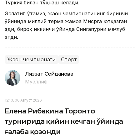
Туркия билан тўқнаш келади.
Эслатиб ўтамиз, жаҳон чемпионатининг биринчи
ўйинида миллий терма жамоа Мисрга ютқазган
эди, бироқ иккинчи ўйинда Сингапурни мағлуб
этди.
Жаҳон чемпионати
Спорт
Ляззат Сейданова
Муаллиф
12:10, 06 Август 2026
Елена Рибакина Торонто
турнирида қийин кечган ўйинда
ғалаба қозонди