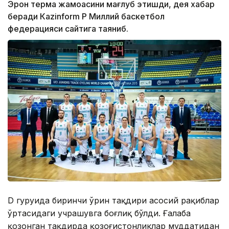
Эрон терма жамоасини мағлуб этишди, дея хабар
беради Кazinform ҚР Миллий баскетбол
федерацияси сайтига таяниб.
D гуруҳида биринчи ўрин тақдири асосий рақиблар
ўртасидаги учрашувга боғлиқ бўлди. Ғалаба
қозонган тақдирда қозоғистонликлар муддатидан