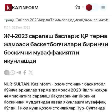
KAZINFORM
ЎЗ
Сайлов-2026
Ақорда
Тайинлов
Ҳодиса
Қонун ва интизо
Тренд:
11:54, 02 Июл 2022
ЖЧ-2023 саралаш баҳслари: ҚР терма
жамоаси баскетболчилари биринчи
босқични муваффақиятли
якунлашди
NUR-SULTAN. Kazinform - Қозоғистоннинг баскетбол
бўйича эркаклар терма жамоаси 2023-йилги жаҳон
чемпионатига саралаш баҳсларининг биринчи
босқичини муддатидан аввал якунлашга муваффақ
бўлди. 1 июл куни қозоғистонликлар Нур-Султанда