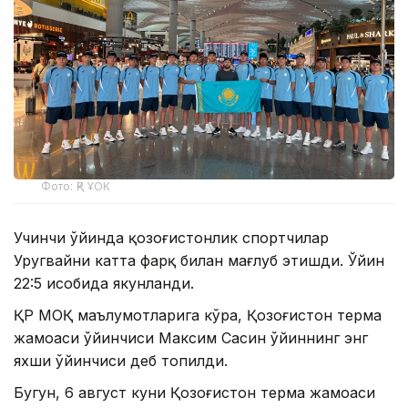
Фото: ҚР ҰОК
Учинчи ўйинда қозоғистонлик спортчилар
Уругвайни катта фарқ билан мағлуб этишди. Ўйин
22:5 ҳисобида якунланди.
ҚР МОҚ маълумотларига кўра, Қозоғистон терма
жамоаси ўйинчиси Максим Сасин ўйиннинг энг
яхши ўйинчиси деб топилди.
Бугун, 6 август куни Қозоғистон терма жамоаси