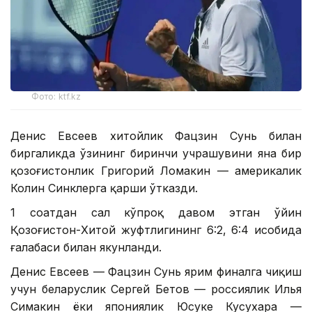
Фото: ktf.kz
Денис Евсеев хитойлик Фацзин Сунь билан
биргаликда ўзининг биринчи учрашувини яна бир
қозоғистонлик Григорий Ломакин — америкалик
Колин Синклерга қарши ўтказди.
1 соатдан сал кўпроқ давом этган ўйин
Қозоғистон-Хитой жуфтлигининг 6:2, 6:4 ҳисобида
ғалабаси билан якунланди.
Денис Евсеев — Фацзин Сунь ярим финалга чиқиш
учун беларуслик Сергей Бетов — россиялик Илья
Симакин ёки япониялик Юсуке Кусухара —