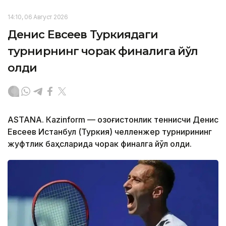
14:10, 06 Август 2026
Денис Евсеев Туркиядаги
турнирнинг чорак финалига йўл
олди
ASTANА. Кazinform — Қозоғистонлик теннисчи Денис
Евсеев Истанбул (Туркия) челленжер турнирининг
жуфтлик баҳсларида чорак финалга йўл олди.