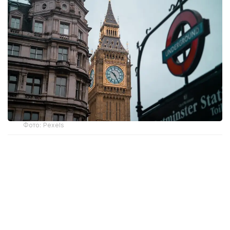
Фото: Pexels
Бошпана изловчиларни Руандага олиб келиши
керак бўлган биринчи рейс икки йил олдин амалга
ошиши керак эди. Бироқ Инсон ҳуқуқлари бўйича
Европа суди ва Буюк Британия Олий суди бу
халқаро ҳуқуққа зид эканини айтиб, ташаббусга
тўсқинлик қилди.