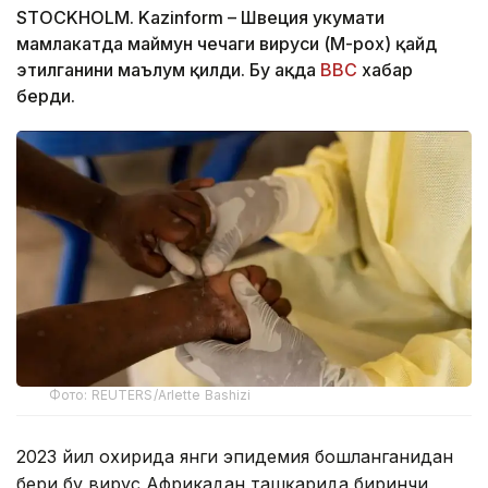
STOCKHOLM. Kazinform – Швеция ҳукумати
мамлакатда маймун чечаги вируси (M-pox) қайд
этилганини маълум қилди. Бу ҳақда
BBC
хабар
берди.
Фото: REUTERS/Arlette Bashizi
2023 йил охирида янги эпидемия бошланганидан
бери бу вирус Африкадан ташқарида биринчи