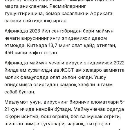
марта аниқланган. Расмийларнинг
тушунтиришича, бемор касалликни Африкага
сафари пайтида юқтирган.
Африкада 2023 йил сентябридан бери маймун
чечаги вирусининг янги эпидемияси давом
этмоқда. Қитъада 13,7 минг ҳолат қайд этилган,
456 киши вафот этган.
Африкада маймун чечаги вируси эпидемияси 2022
йилда ҳам кузатилди ва ЖССТ ҳам халқаро аҳамиятга
молик фавқулодда ҳолат эълон қилди. Ушбу
эпидемияга ҳозиргидан камроқ хавфли штамм
сабаб бўлган.
Маълумот учун, вируснинг биринчи аломатлари 5-
21 кун ичида намоён бўлади. Маймунчечак одатда
юқори иситма, бош оғриғи, бел ва мушак оғриғи,
шишган лимфа тугунлари, чарчоқ, титроқ ва