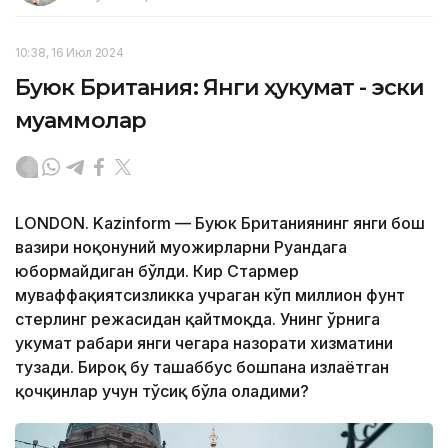
10:38, 16 Июл 2024
Буюк Британия: Янги ҳукумат - эски
муаммолар
LONDON. Kazinform — Буюк Британиянинг янги бош
вазири ноқонуний муҳожирларни Руандага
юбормайдиган бўлди. Кир Стармер
муваффақиятсизликка учраган кўп миллион фунт
стерлинг режасидан қайтмоқда. Унинг ўрнига
ҳукумат раҳбари янги чегара назорати хизматини
тузади. Бироқ бу ташаббус бошпана излаётган
қочқинлар учун тўсиқ бўла оладими?