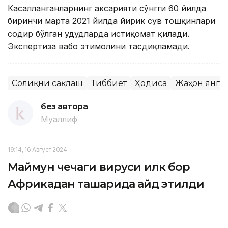
Касалланганларнинг аксарияти сўнгги 60 йилда
биринчи марта 2021 йилда йирик сув тошқинлари
содир бўлган ҳудудларда истиқомат қилади.
Экспертиза вабо эҳтимолини тасдиқламади.
Соғлиқни сақлаш
Тиббиёт
Ҳодиса
Жаҳон янги
без автора
Муаллиф
19:14, 16 Август 2024
Маймун чечаги вируси илк бор
Африкадан ташқарида қайд этилди