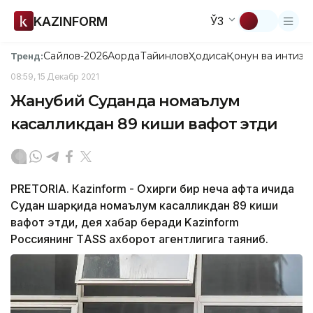
KAZINFORM
ЎЗ
Сайлов-2026
Ақорда
Тайинлов
Ҳодиса
Қонун ва интизо
Тренд:
08:59, 15 Декабр 2021
Жанубий Суданда номаълум
касалликдан 89 киши вафот этди
PRETORIA. Кazinform - Охирги бир неча ҳафта ичида
Судан шарқида номаълум касалликдан 89 киши
вафот этди, дея хабар беради Kazinform
Россиянинг ТASS ахборот агентлигига таяниб.