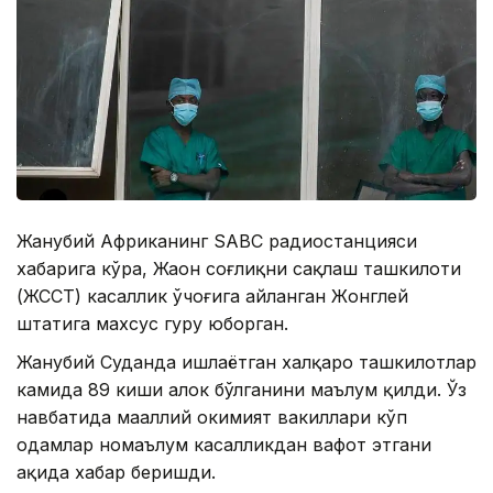
Жанубий Aфриканинг SABC радиостанцияси
хабарига кўра, Жаҳон соғлиқни сақлаш ташкилоти
(ЖССТ) касаллик ўчоғига айланган Жонглей
штатига махсус гуруҳ юборган.
Жанубий Суданда ишлаётган халқаро ташкилотлар
камида 89 киши ҳалок бўлганини маълум қилди. Ўз
навбатида маҳаллий ҳокимият вакиллари кўп
одамлар номаълум касалликдан вафот этгани
ҳақида хабар беришди.