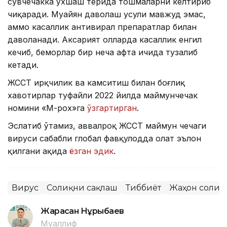
сувчечакка ўхшаш терида тошмаларни келтириб
чиқаради. Муайян даволаш усули мавжуд эмас,
аммо касаллик антивирал препаратлар билан
даволанади. Аксарият ҳолларда касаллик енгил
кечиб, беморлар бир неча ҳафта ичида тузалиб
кетади.
ЖССТ ирқчилик ва камситиш билан боғлиқ
хавотирлар туфайли 2022 йилда маймунчечак
номини «М-pox»га
ўзгартирган
.
Эслатиб ўтамиз, аввалроқ ЖССТ маймун чечаги
вируси сабабли глобал фавқулодда ҳолат эълон
қилгани ҳақида
ёзган эдик
.
Вирус
Соғлиқни сақлаш
Тиббиёт
Жаҳон соғлиқ
Жарасқан Нұрыбаев
Муаллиф