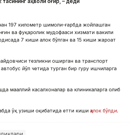
 тасининг аҳволи оғир, – деди
инан 197 километр шимоли-ғарбда жойлашган
ёнғин ва фуқаролик мудофааси хизмати вакили
одисада 7 киши ҳалок бўлган ва 15 киши жароҳат
 ҳайдовчиси тезликни оширган ва транспорт
втобус йўл четида турган бир гуруҳ ишчиларга
да маҳаллий касалхоналар ва клиникаларга олиб
абда ўқ узиши оқибатида етти киши
ҳалок бўлди
.
иликлари