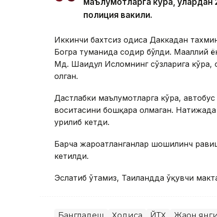
маълумотларга кўра, улардан 2
полиция вакили.
Иккинчи бахтсиз ҳодиса Даккадан тахм
Богра туманида содир бўлди. Маҳаллий 
Мд. Шаҳидул Исломнинг сўзларига кўра, ҳ
олган.
Дастлабки маълумотларга кўра, автобус
воситасини бошқара олмаган. Натижада а
урилиб кетди.
Барча жароҳатланганлар шошилинч равиш
кетилди.
Эслатиб ўтамиз, Таиландда ўқувчи макт
Бангладеш
Ҳодиса
ЙТҲ
Жаҳон янг