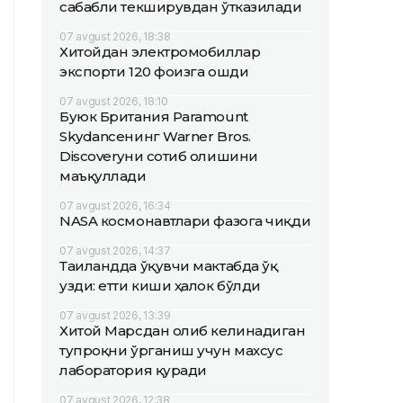
сабабли текширувдан ўтказилади
07 avgust 2026, 18:38
Хитойдан электромобиллар
экспорти 120 фоизга ошди
07 avgust 2026, 18:10
Буюк Британия Paramount
Skydanceнинг Warner Bros.
Discoveryни сотиб олишини
маъқуллади
07 avgust 2026, 16:34
NASA космонавтлари фазога чиқди
07 avgust 2026, 14:37
Таиландда ўқувчи мактабда ўқ
узди: етти киши ҳалок бўлди
07 avgust 2026, 13:39
Хитой Марсдан олиб келинадиган
тупроқни ўрганиш учун махсус
лаборатория қуради
07 avgust 2026, 12:38