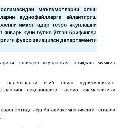
осламасидан маълумотларни олиш
уларни аудиофайлларга айлантириш
аённи имкон қадар тезроқ якунлашни
1 январь куни бўлиб ўтган брифингда
рлиги фуқаро авиацияси департаменти
арини таҳлиллар якунлангач, аниқлаш мумкин
чи парвозларни ёзиб олиш қурилмасининг
тларнинг сақланишига таъсир қилмаслигини
 аэропортида Jeju Air авиакомпаниясига тегишли
.