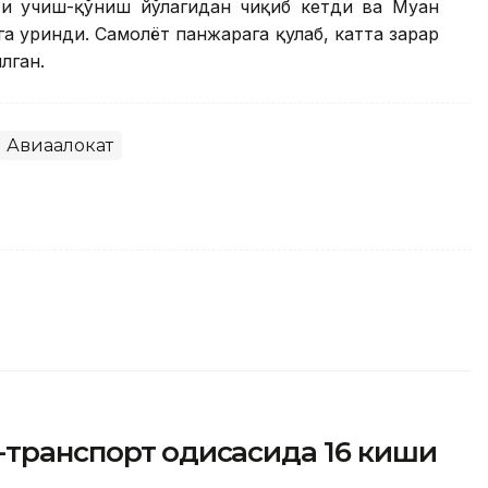
ёти учиш-қўниш йўлагидан чиқиб кетди ва Муан
а уринди. Самолёт панжарага қулаб, катта зарар
лган.
Авиаҳалокат
транспорт ҳодисасида 16 киши