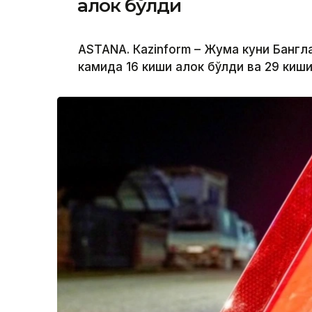
ҳалок бўлди
ASTANА. Кazinform – Жума куни Бангл
камида 16 киши ҳалок бўлди ва 29 киш