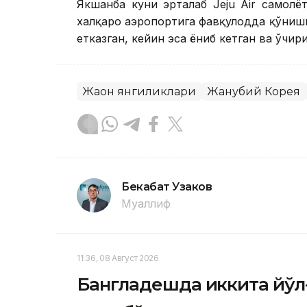
Якшанба куни эрталаб Jeju Air самол
халқаро аэропортига фавқулодда қўнишг
етказган, кейин эса ёниб кетган ва ўчири
Жаҳон янгиликлари
Жанубий Корея
Бекабат Узаков
Муаллиф
11:36, 08 Август 2026
Бангладешда иккита йўл-