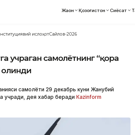
Жаҳон
Қозоғистон
Сиёсат
Т
нституциявий ислоҳот
Сайлов-2026
га учраган самолётнинг “қора
 олинди
мпанияси самолёти 29 декабрь куни Жанубий
га учради, дея хабар беради
Кazinform