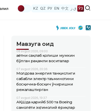
KZ
QZ
РУ
EN
中文
ق ز
ЎЗ
аҳлил
Мавзуга оид
08 avgust 2026, 09:00
Ҳаётни сақлаб қолиши мумкин
бўлган рақамли воситалар
07 avgust 2026, 20:36
Молдова энергия танқислиги
сабабли электр таъминотини
босқичма-босқич ўчиришни
режалаштирган
07 avgust 2026, 19:37
АҚШда қарийб 500 та Boeing
самолёти эҳтимолий ёриқлар