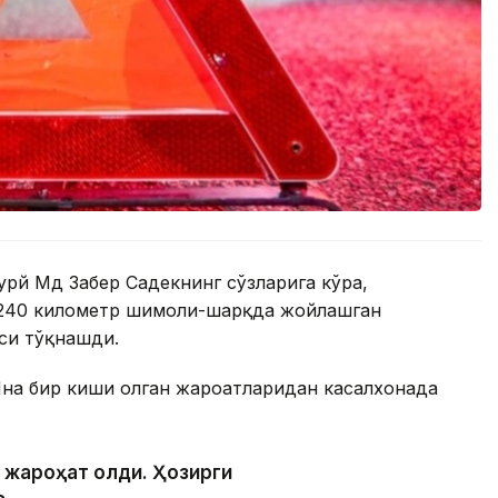
урй Мд Забер Садекнинг сўзларига кўра,
 240 километр шимоли-шарқда жойлашган
си тўқнашди.
Яна бир киши олган жароҳатларидан касалхонада
и жароҳат олди. Ҳозирги