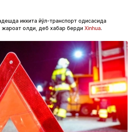
адешда иккита йўл-транспорт ҳодисасида
и жароҳат олди, деб хабар берди
Xinhua
.