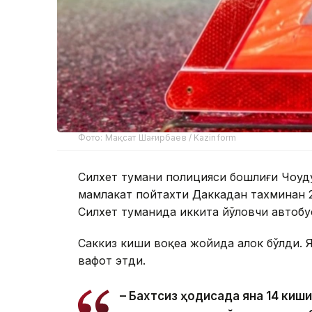
Фото: Мақсат Шағирбаев / Kazinform
Силхет тумани полицияси бошлиғи Чоудҳ
мамлакат пойтахти Даккадан тахминан
Силхет туманида иккита йўловчи автобу
Саккиз киши воқеа жойида ҳалок бўлди. 
вафот этди.
– Бахтсиз ҳодисада яна 14 киш