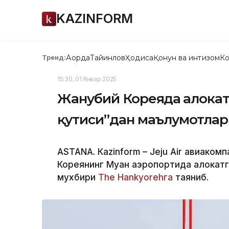
KAZINFORM
Ақорда
Тайинлов
Ҳодиса
Қонун ва интизом
Ко
Тренд:
15:30, 01 Январ 2025
Жанубий Кореяда ҳалокат
қутиси”дан маълумотлар
ASTANА. Кazinform – Jeju Air авиако
Кореянинг Муан аэропортида ҳалокат
мухбири
The Hankyorehга
таяниб.