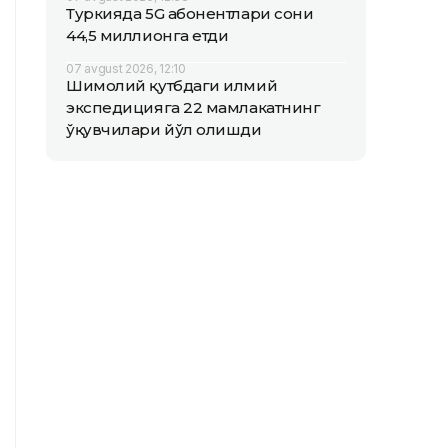
Туркияда 5G абонентлари сони
44,5 миллионга етди
07 avgust 2026, 12:10
Шимолий қутбдаги илмий
экспедицияга 22 мамлакатнинг
ўқувчилари йўл олишди