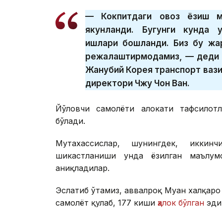
— Кокпитдаги овоз ёзиш м
якунланди. Бугунги кунда 
ишлари бошланди. Биз бу жар
режалаштирмоқдамиз, — деди 
Жанубий Корея транспорт вази
директори Чжу Чон Ван.
Йўловчи самолёти ҳалокати тафсилотл
бўлади.
Мутахассислар, шунингдек, иккин
шикастланиши унда ёзилган маълумо
аниқладилар.
Эслатиб ўтамиз, аввалроқ Муан халқаро
самолёт қулаб, 177 киши
ҳалок бўлган
эди