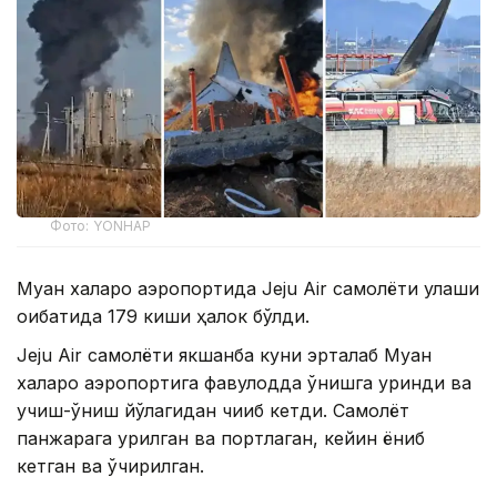
Фото: YONHAP
Муан халқаро аэропортида Jeju Air самолёти қулаши
оқибатида 179 киши ҳалок бўлди.
Jeju Air самолёти якшанба куни эрталаб Муан
халқаро аэропортига фавқулодда қўнишга уринди ва
учиш-қўниш йўлагидан чиқиб кетди. Самолёт
панжарага урилган ва портлаган, кейин ёниб
кетган ва ўчирилган.