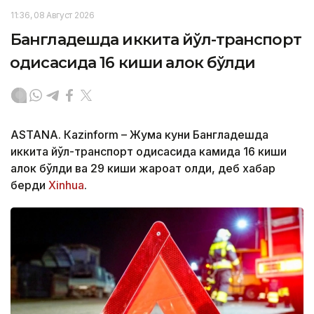
11:36, 08 Август 2026
Бангладешда иккита йўл-транспорт
ҳодисасида 16 киши ҳалок бўлди
ASTANА. Кazinform – Жума куни Бангладешда
иккита йўл-транспорт ҳодисасида камида 16 киши
ҳалок бўлди ва 29 киши жароҳат олди, деб хабар
берди
Xinhua
.