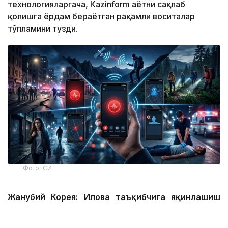
технологияларгача, Кazinform ҳаётни сақлаб
қолишга ёрдам бераётган рақамли воситалар
тўпламини тузди.
Фото: СИ
Жанубий Корея: Илова таъқибчига яқинлашиш
ҳақида огоҳлантиради
2026 йил 24 июнда Жанубий Корея шахсий