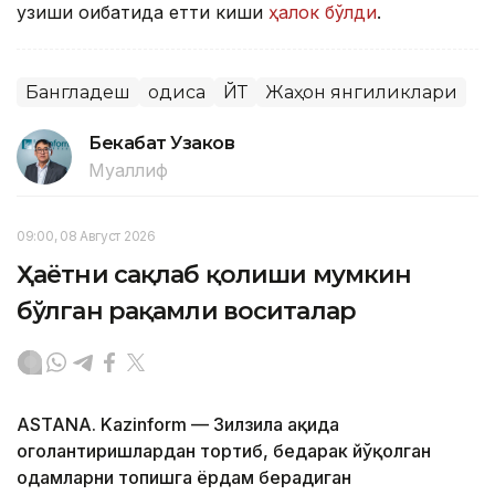
узиши оқибатида етти киши
ҳалок бўлди
.
Бангладеш
Ҳодиса
ЙТҲ
Жаҳон янгиликлари
Бекабат Узаков
Муаллиф
09:00, 08 Август 2026
Ҳаётни сақлаб қолиши мумкин
бўлган рақамли воситалар
ASTANA. Kazinform — Зилзила ҳақида
огоҳлантиришлардан тортиб, бедарак йўқолган
одамларни топишга ёрдам берадиган