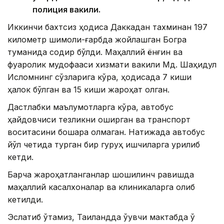
полиция вакили.
Иккинчи бахтсиз ҳодиса Даккадан тахминан 197
километр шимоли-ғарбда жойлашган Богра
туманида содир бўлди. Маҳаллий ёнғин ва
фуқаролик мудофааси хизмати вакили Мд. Шаҳидул
Исломнинг сўзларига кўра, ҳодисада 7 киши
ҳалок бўлган ва 15 киши жароҳат олган.
Дастлабки маълумотларга кўра, автобус
ҳайдовчиси тезликни оширган ва транспорт
воситасини бошқара олмаган. Натижада автобус
йўл четида турган бир гуруҳ ишчиларга урилиб
кетди.
Барча жароҳатланганлар шошилинч равишда
маҳаллий касалхоналар ва клиникаларга олиб
кетилди.
Эслатиб ўтамиз, Таиландда ўқувчи мактабда ўқ