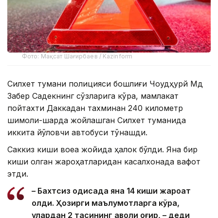
Фото: Мақсат Шағирбаев / Kazinform
Силхет тумани полицияси бошлиғи Чоудҳурй Мд
Забер Садекнинг сўзларига кўра, мамлакат
пойтахти Даккадан тахминан 240 километр
шимоли-шарқда жойлашган Силхет туманида
иккита йўловчи автобуси тўқнашди.
Саккиз киши воқеа жойида ҳалок бўлди. Яна бир
киши олган жароҳатларидан касалхонада вафот
этди.
– Бахтсиз ҳодисада яна 14 киши жароҳат
олди. Ҳозирги маълумотларга кўра,
улардан 2 тасининг аҳволи оғир, – деди