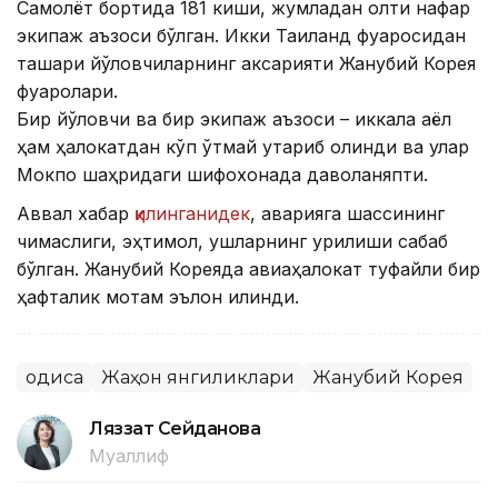
Самолёт бортида 181 киши, жумладан олти нафар
экипаж аъзоси бўлган. Икки Таиланд фуқаросидан
ташқари йўловчиларнинг аксарияти Жанубий Корея
фуқаролари.
Бир йўловчи ва бир экипаж аъзоси – иккала аёл
ҳам ҳалокатдан кўп ўтмай қутқариб олинди ва улар
Мокпо шаҳридаги шифохонада даволаняпти.
Аввал хабар
қилинганидек
, аварияга шассининг
чиқмаслиги, эҳтимол, қушларнинг урилиши сабаб
бўлган. Жанубий Кореяда авиаҳалокат туфайли бир
ҳафталик мотам эълон қилинди.
Ҳодиса
Жаҳон янгиликлари
Жанубий Корея
Ляззат Сейданова
Муаллиф