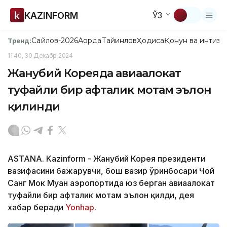
KAZINFORM
ЎЗ
Сайлов-2026
Ақорда
Тайинлов
Ҳодиса
Қонун ва интизо
Тренд:
11:40, 30 Декабр 2024
Жанубий Кореяда авиаҳалокат
туфайли бир ҳафталик мотам эълон
қилинди
ASTANA. Kazinform - Жанубий Корея президенти
вазифасини бажарувчи, бош вазир ўринбосари Чой
Санг Мок Муан аэропортида юз берган авиаҳалокат
туфайли бир ҳафталик мотам эълон қилди, дея
хабар беради
Yonhap
.