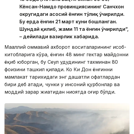
Кёнсан-Намдо провинциясининг Санчхон
округидаги асосий ёнғин тўлиқ ўчирилди.
Бу ерда ёнғин 21 март куни бошланган.
Шундай қилиб, жами 11 та ёнғин ўчирилди”,
– дейилади вазирлик хабарида.
Маҳаллий оммавий ахборот воситаларининг ҳисоб-
китобларига кўра, ёнғин 48 минг гектар майдонни
ёқиб юборган, бу Сеул ҳудудининг тахминан 80
фоизини ташкил қилади. Ко Ки Дон ёнғинни
мамлакат тарихидаги энг даҳшатли офатлардан
бири деб атади, чунки у инсоний қурбонлар ва
моддий зарар жиҳатидан ниҳоятда оғир бўлди.