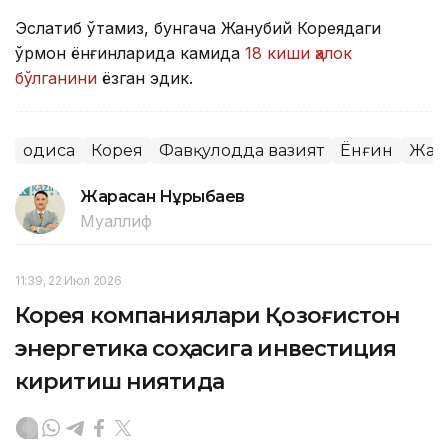
Эслатиб ўтамиз, бунгача Жанубий Кореядаги
ўрмон ёнғинларида камида
18 киши ҳалок
бўлганини
ёзган эдик.
Ҳодиса
Корея
Фавқулодда вазият
Ёнғин
Жан
Жарасқан Нұрыбаев
Муаллиф
11:39, 22 Июл 2026
Корея компаниялари Қозоғистон
энергетика соҳасига инвестиция
киритиш ниятида