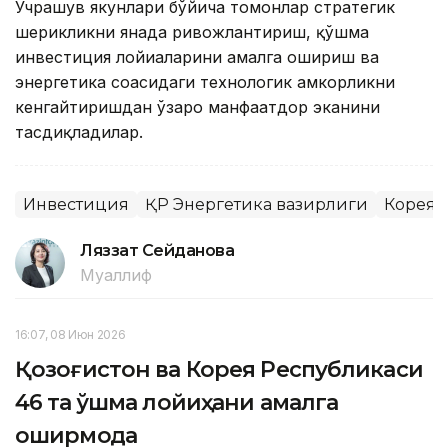
Учрашув якунлари бўйича томонлар стратегик
шерикликни янада ривожлантириш, қўшма
инвестиция лойиҳаларини амалга ошириш ва
энергетика соҳасидаги технологик ҳамкорликни
кенгайтиришдан ўзаро манфаатдор эканини
тасдиқладилар.
Инвестиция
ҚР Энергетика вазирлиги
Корея
Ляззат Сейданова
Муаллиф
16:07, 08 Июн 2026
Қозоғистон ва Корея Республикаси
46 та қўшма лойиҳани амалга
оширмоқда