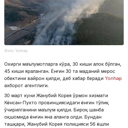
Фото: Yonhap
Охирги маълумотларга кўра, 30 киши ҳалок бўлган,
45 киши яраланган. Ёнғин 30 та маданий мерос
обектини вайрон қилди, деб хабар беради
Yonhap
ахборот агентлиги.
30 март куни Жанубий Корея ўрмон хизмати
Кёнсан-Пукто провинциясидаги ёнғин тўлиқ
ўчирилганини маълум қилди. Бироқ шанба
оқшомида ёнғин яна аланга олди. Бундан
ташқари, Жанубий Корея полицияси 56 ёшли