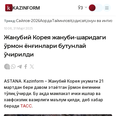
KAZINFORM
ЎЗ
Сайлов-2026
Ақорда
Тайинлов
Ҳодиса
Қонун ва интизо
Тренд:
10:06, 31 Март 2025
Жанубий Корея жануби-шарқидаги
ўрмон ёнғинлари бутунлай
ўчирилди
ASTANA. Kazinform – Жанубий Корея ҳукумати 21
мартдан бери давом этаётган ўрмон ёнғинини
тўлиқ ўчирди. Бу ҳақда мамлакат ички ишлар ва
хавфсизлик вазирлиги маълум қилди, деб хабар
беради
ТАСС
.