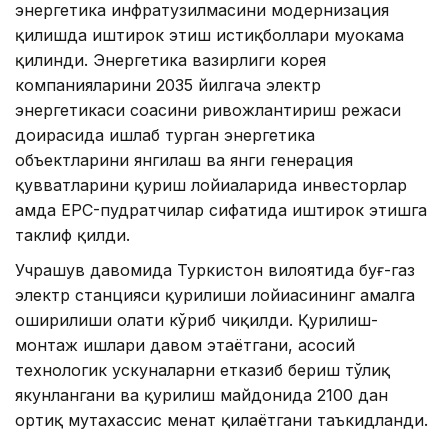
энергетика инфратузилмасини модернизация
қилишда иштирок этиш истиқболлари муҳокама
қилинди. Энергетика вазирлиги корея
компанияларини 2035 йилгача электр
энергетикаси соҳасини ривожлантириш режаси
доирасида ишлаб турган энергетика
объектларини янгилаш ва янги генерация
қувватларини қуриш лойиҳаларида инвесторлар
ҳамда EPC-пудратчилар сифатида иштирок этишга
таклиф қилди.
Учрашув давомида Туркистон вилоятида буғ-газ
электр станцияси қурилиши лойиҳасининг амалга
оширилиши ҳолати кўриб чиқилди. Қурилиш-
монтаж ишлари давом этаётгани, асосий
технологик ускуналарни етказиб бериш тўлиқ
якунлангани ва қурилиш майдонида 2100 дан
ортиқ мутахассис меҳнат қилаётгани таъкидланди.