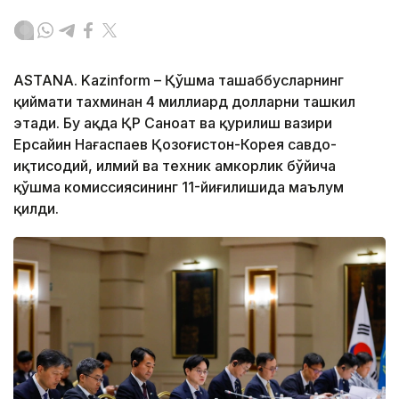
ASTANA. Kazinform – Қўшма ташаббусларнинг
қиймати тахминан 4 миллиард долларни ташкил
этади. Бу ҳақда ҚР Саноат ва қурилиш вазири
Ерсайин Нағаспаев Қозоғистон-Корея савдо-
иқтисодий, илмий ва техник ҳамкорлик бўйича
қўшма комиссиясининг 11-йиғилишида маълум
қилди.