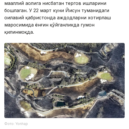
маҳаллий аҳолига нисбатан тергов ишларини
бошлаган. У 22 март куни Йисун туманидаги
оилавий қабристонда аждодларни хотирлаш
маросимида ёнғин қўйганликда гумон
қилинмоқда.
Фото: Yonhap