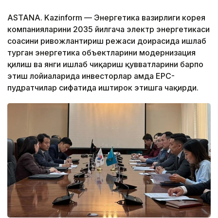
ASTANA. Kazinform — Энергетика вазирлиги корея
компанияларини 2035 йилгача электр энергетикаси
соҳасини ривожлантириш режаси доирасида ишлаб
турган энергетика объектларини модернизация
қилиш ва янги ишлаб чиқариш қувватларини барпо
этиш лойиҳаларида инвесторлар ҳамда EPC-
пудратчилар сифатида иштирок этишга чақирди.