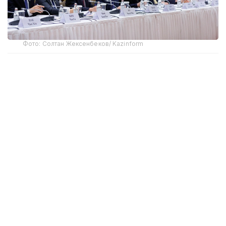
Фото: Солтан Жексенбеков/ Kazinform
“Сўнгги йилларда мамлакатларимиз турли
соҳаларда шериклик учун мустаҳкам
пойдевор яратдилар. Хусусан, саноат
соҳасидаги ҳамкорлик жадал
ривожланмоқда. Ҳозирда 46 та қўшма
лойиҳа амалга оширилмоқда. Уларнинг
амалга оширилиш даражаси турлича
бўлиб, умумий қиймати тахминан 4
миллиард АҚШ долларини ташкил этади”,
– деди у.
Шу билан бирга, вазир машинасозлик, кимё
саноати ва қурилиш материаллари ишлаб чиқариш