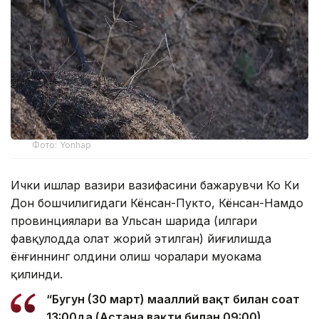
Фото: Yonhap
Ички ишлар вазири вазифасини бажарувчи Ко Ки
Дон бошчилигидаги Кёнсан-Пукто, Кёнсан-Намдо
провинциялари ва Ульсан шаҳрида (илгари
фавқулодда ҳолат жорий этилган) йиғилишда
ёнғиннинг олдини олиш чоралари муҳокама
қилинди.
“Бугун (30 март) маҳаллий вақт билан соат
13:00да (Астана вақти билан 09:00)