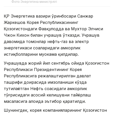
Фото:Энергетика министрлігі
ҚР Энергетика вазири ўринбосари Санжар
Жаркешов Корея Республикасининг
Қозоғистондаги Фавқулодда ва Мухтор Элчиси
Чжон Кихон билан учрашув ўтказди. Учрашув
давомида томонлар нефть-газ ва электр
энергетикаси соҳаларидаги ҳамкорлик
истиқболларини муҳокама қилдилар.
Учрашувда жорий йил сентябрь ойида Қозоғистон
Республикаси Президентининг Корея
Республикасига режалаштирилган давлат
ташрифи доирасида имзоланиши кўзда
тутилаётган Нефть соҳасидаги ҳамкорлик
тўғрисидаги асосий келишувни тайёрлаш
масаласига алоҳида эътибор қаратилди.
Шунингдек, корея компанияларининг Қозоғистон