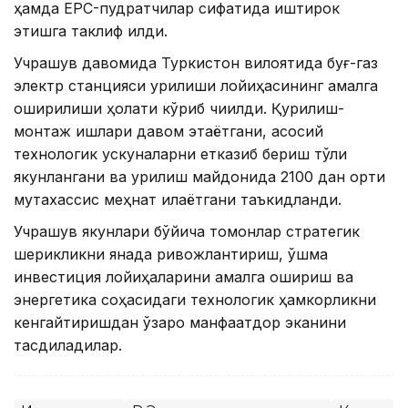
ҳамда EPC-пудратчилар сифатида иштирок
этишга таклиф қилди.
Учрашув давомида Туркистон вилоятида буғ-газ
электр станцияси қурилиши лойиҳасининг амалга
оширилиши ҳолати кўриб чиқилди. Қурилиш-
монтаж ишлари давом этаётгани, асосий
технологик ускуналарни етказиб бериш тўлиқ
якунлангани ва қурилиш майдонида 2100 дан ортиқ
мутахассис меҳнат қилаётгани таъкидланди.
Учрашув якунлари бўйича томонлар стратегик
шерикликни янада ривожлантириш, қўшма
инвестиция лойиҳаларини амалга ошириш ва
энергетика соҳасидаги технологик ҳамкорликни
кенгайтиришдан ўзаро манфаатдор эканини
тасдиқладилар.