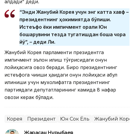
алдади” деди.
“Энди Жанубий Корея учун энг катта хавф –
президентнинг ҳокимиятда бўлиши.
Истеъфо ёки импичмент орқали Юн
бошқарувини тезда тугатишдан бошқа чора
йўқ”, – деди Ли.
Жанубий Корея парламенти президентга
импичмент эълон қилиш тўғрисидаги қонун
лойиҳасига овоз беради. Бироқ президентнинг
истеъфога чиқиши ҳақидаги қонун лойиҳаси қабул
қилиниши учун мухолифатга президентнинг
партиядаги депутатларининг камида 8 нафар
овози керак бўлади.
Корея
Президент
Юн Сок Ёль
Жанубий Коре
Жарасқан Нұрыбаев