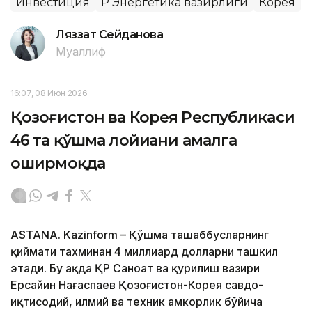
Инвестиция
ҚР Энергетика вазирлиги
Корея
Ляззат Сейданова
Муаллиф
16:07, 08 Июн 2026
Қозоғистон ва Корея Республикаси
46 та қўшма лойиҳани амалга
оширмоқда
ASTANA. Kazinform – Қўшма ташаббусларнинг
қиймати тахминан 4 миллиард долларни ташкил
этади. Бу ҳақда ҚР Саноат ва қурилиш вазири
Ерсайин Нағаспаев Қозоғистон-Корея савдо-
иқтисодий, илмий ва техник ҳамкорлик бўйича