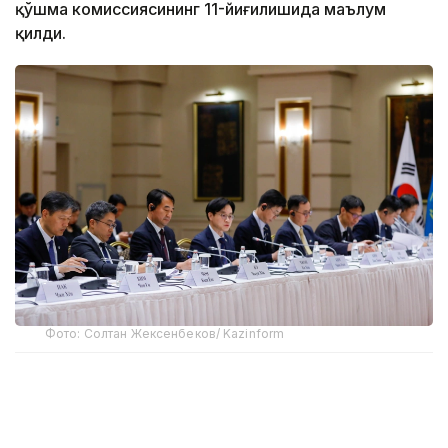
қўшма комиссиясининг 11-йиғилишида маълум
қилди.
Фото: Солтан Жексенбеков/ Kazinform
“Сўнгги йилларда мамлакатларимиз турли
соҳаларда шериклик учун мустаҳкам