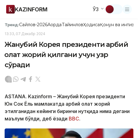
KAZINFORM
ЎЗ
Сайлов-2026
Ақорда
Тайинлов
Ҳодиса
Қонун ва интизо
Тренд:
13:33, 07 Декабр 2024
Жанубий Корея президенти ҳарбий
ҳолат жорий қилгани учун узр
сўради
ASTANA. Kazinform – Жанубий Корея президенти
Юн Сок Ёль мамлакатда ҳарбий ҳолат жорий
этилганидан кейинги биринчи нутқида нима дегани
маълум бўлди, деб ёзади
BBC
.