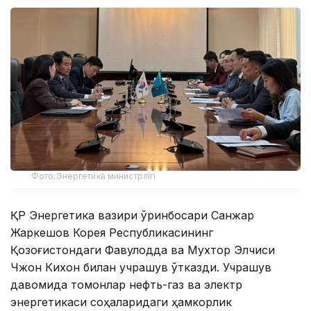
Фото:Энергетика министрлігі
ҚР Энергетика вазири ўринбосари Санжар
Жаркешов Корея Республикасининг
Қозоғистондаги Фавқулодда ва Мухтор Элчиси
Чжон Кихон билан учрашув ўтказди. Учрашув
давомида томонлар нефть-газ ва электр
энергетикаси соҳаларидаги ҳамкорлик