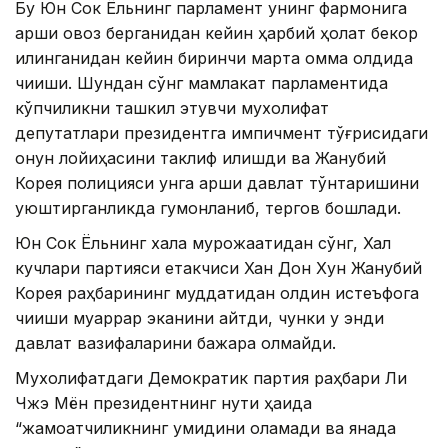
Бу Юн Сок Ёльнинг парламент унинг фармонига
қарши овоз берганидан кейин ҳарбий ҳолат бекор
қилинганидан кейин биринчи марта омма олдида
чиқиши. Шундан сўнг мамлакат парламентида
кўпчиликни ташкил этувчи мухолифат
депутатлари президентга импичмент тўғрисидаги
қонун лойиҳасини таклиф қилишди ва Жанубий
Корея полицияси унга қарши давлат тўнтаришини
уюштирганликда гумонланиб, тергов бошлади.
Юн Сок Ёльнинг халққа мурожаатидан сўнг, Халқ
кучлари партияси етакчиси Хан Дон Хун Жанубий
Корея раҳбарининг муддатидан олдин истеъфога
чиқиши муқаррар эканини айтди, чунки у энди
давлат вазифаларини бажара олмайди.
Мухолифатдаги Демократик партия раҳбари Ли
Чжэ Мён президентнинг нутқи ҳақида
“жамоатчиликнинг умидини оқламади ва янада