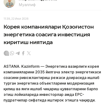
Муаллиф
11:39, 22 Июл 2026
Корея компаниялари Қозоғистон
энергетика соҳасига инвестиция
киритиш ниятида
ASTANA. Kazinform — Энергетика вазирлиги корея
компанияларини 2035 йилгача электр энергетикаси
соҳасини ривожлантириш режаси доирасида ишлаб
турган энергетика объектларини модернизация
қилиш ва янги ишлаб чиқариш қувватларини барпо
этиш лойиҳаларида инвесторлар ҳамда EPC-
пудратчилар сифатида иштирок этишга чақирди.