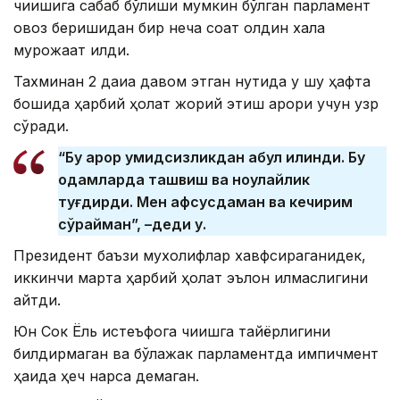
чиқишига сабаб бўлиши мумкин бўлган парламент
овоз беришидан бир неча соат олдин халққа
мурожаат қилди.
Тахминан 2 дақиқа давом этган нутқида у шу ҳафта
бошида ҳарбий ҳолат жорий этиш қарори учун узр
сўради.
“Бу қарор умидсизликдан қабул қилинди. Бу
одамларда ташвиш ва ноқулайлик
туғдирди. Мен афсусдаман ва кечирим
сўрайман”, –деди у.
Президент баъзи мухолифлар хавфсираганидек,
иккинчи марта ҳарбий ҳолат эълон қилмаслигини
айтди.
Юн Сок Ёль истеъфога чиқишга тайёрлигини
билдирмаган ва бўлажак парламентда импичмент
ҳақида ҳеч нарса демаган.