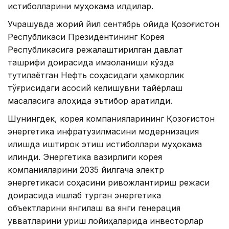
истиқболларини муҳокама қилдилар.
Учрашувда жорий йил сентябрь ойида Қозоғистон
Республикаси Президентининг Корея
Республикасига режалаштирилган давлат
ташрифи доирасида имзоланиши кўзда
тутилаётган Нефть соҳасидаги ҳамкорлик
тўғрисидаги асосий келишувни тайёрлаш
масаласига алоҳида эътибор қаратилди.
Шунингдек, корея компанияларининг Қозоғистон
энергетика инфратузилмасини модернизация
қилишда иштирок этиш истиқболлари муҳокама
қилинди. Энергетика вазирлиги корея
компанияларини 2035 йилгача электр
энергетикаси соҳасини ривожлантириш режаси
доирасида ишлаб турган энергетика
объектларини янгилаш ва янги генерация
қувватларини қуриш лойиҳаларида инвесторлар