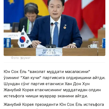
Фото: Ҳукумат
Юн Сок Ёль "ваколат муддати масаласини"
ўзининг "Халқ кучи" партиясига қолдиришини айтди.
Шундан сўнг партия етакчиси Хан Дон Хун
Жанубий Корея етакчисининг муддатидан олдин
истеъфога чиқиши муқаррар эканини айтди.
Жанубий Корея президенти Юн Сок Ёль истеъфога