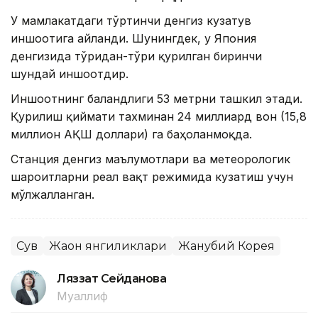
У мамлакатдаги тўртинчи денгиз кузатув
иншоотига айланди. Шунингдек, у Япония
денгизида тўғридан-тўғри қурилган биринчи
шундай иншоотдир.
Иншоотнинг баландлиги 53 метрни ташкил этади.
Қурилиш қиймати тахминан 24 миллиард вон (15,8
миллион АҚШ доллари) га баҳоланмоқда.
Станция денгиз маълумотлари ва метеорологик
шароитларни реал вақт режимида кузатиш учун
мўлжалланган.
Сув
Жаҳон янгиликлари
Жанубий Корея
Ляззат Сейданова
Муаллиф