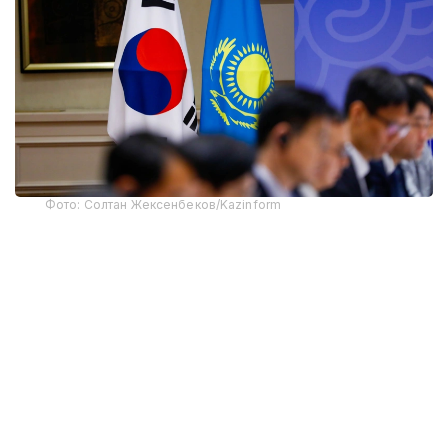
Фото: Солтан Жексенбеков/Kazinform
“Сўнгги йилларда Қозоғистон ва Корея
Республикаси ўртасидаги савдо-
иқтисодий ҳамкорлик барқарор ўсиб
бормоқда. 2025 йилда икки томонлама
савдо ҳажми 3,17 миллиард АҚШ долларини
ташкил этди. Инвестиция соҳасида яхши
натижалар кузатилмоқда. Корея
Республикаси Қозоғистон иқтисодиётининг