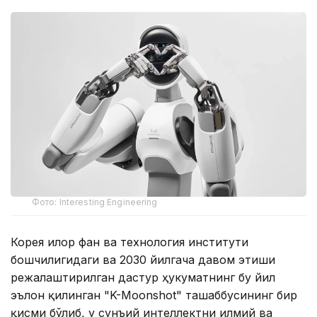
Фото: Interesting Engineering
Корея илғор фан ва технология институти
бошчилигидаги ва 2030 йилгача давом этиши
режалаштирилган дастур ҳукуматнинг бу йил
эълон қилинган "K-Moonshot" ташаббусининг бир
қисми бўлиб, у сунъий интеллектни илмий ва