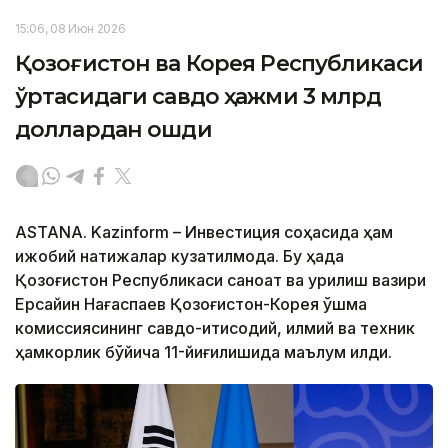
15:06, 08 Июн 2026
Қозоғистон ва Корея Республикаси
ўртасидаги савдо ҳажми 3 млрд
доллардан ошди
ASTANA. Kazinform – Инвестиция соҳасида ҳам
ижобий натижалар кузатилмоқда. Бу ҳақда
Қозоғистон Республикаси саноат ва қурилиш вазири
Ерсайин Нағаспаев Қозоғистон-Корея қўшма
комиссиясининг савдо-иқтисодий, илмий ва техник
ҳамкорлик бўйича 11-йиғилишида маълум қилди.