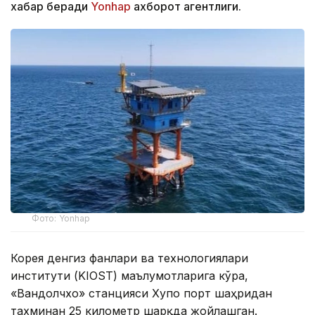
хабар беради
Yonhap
ахборот агентлиги.
Фото: Yonhap
Корея денгиз фанлари ва технологиялари
институти (KIOST) маълумотларига кўра,
«Вандолчхо» станцияси Хупо порт шаҳридан
тахминан 25 километр шарқда жойлашган.