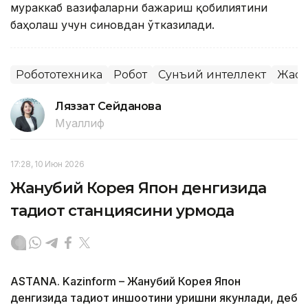
мураккаб вазифаларни бажариш қобилиятини
баҳолаш учун синовдан ўтказилади.
Робототехника
Робот
Сунъий интеллект
Жаҳо
Ляззат Сейданова
Муаллиф
17:28, 10 Июн 2026
Жанубий Корея Япон денгизида
тадқиқот станциясини қурмоқда
ASTANA. Kazinform – Жанубий Корея Япон
денгизида тадқиқот иншоотини қуришни якунлади, деб