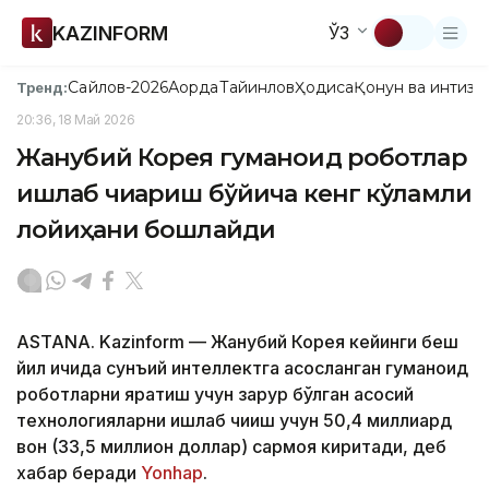
KAZINFORM
ЎЗ
Сайлов-2026
Ақорда
Тайинлов
Ҳодиса
Қонун ва интизо
Тренд:
20:36, 18 Май 2026
Жанубий Корея гуманоид роботлар
ишлаб чиқариш бўйича кенг кўламли
лойиҳани бошлайди
ASTANA. Kazinform — Жанубий Корея кейинги беш
йил ичида сунъий интеллектга асосланган гуманоид
роботларни яратиш учун зарур бўлган асосий
технологияларни ишлаб чиқиш учун 50,4 миллиард
вон (33,5 миллион доллар) сармоя киритади, деб
хабар беради
Yonhap
.