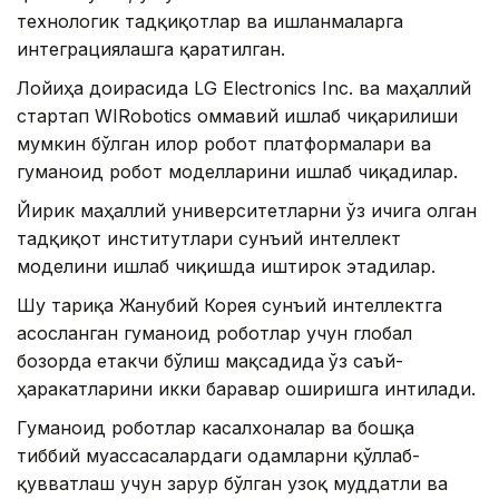
технологик тадқиқотлар ва ишланмаларга
интеграциялашга қаратилган.
Лойиҳа доирасида LG Electronics Inc. ва маҳаллий
стартап WIRobotics оммавий ишлаб чиқарилиши
мумкин бўлган илғор робот платформалари ва
гуманоид робот моделларини ишлаб чиқадилар.
Йирик маҳаллий университетларни ўз ичига олган
тадқиқот институтлари сунъий интеллект
моделини ишлаб чиқишда иштирок этадилар.
Шу тариқа Жанубий Корея сунъий интеллектга
асосланган гуманоид роботлар учун глобал
бозорда етакчи бўлиш мақсадида
ўз саъй-
ҳаракатларини икки баравар оширишга интилади.
Гуманоид роботлар касалхоналар ва бошқа
тиббий муассасалардаги одамларни қўллаб-
қувватлаш учун зарур бўлган узоқ муддатли ва