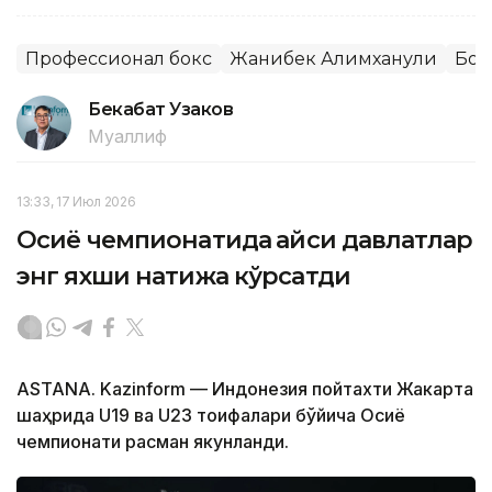
Профессионал бокс
Жанибек Алимханули
Бок
Бекабат Узаков
Муаллиф
13:33, 17 Июл 2026
Осиё чемпионатида қайси давлатлар
энг яхши натижа кўрсатди
ASTANA. Kazinform — Индонезия пойтахти Жакарта
шаҳрида U19 ва U23 тоифалари бўйича Осиё
чемпионати расман якунланди.