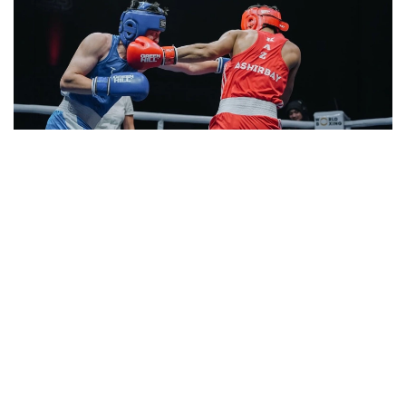
Фото: НОК РК
40 та вазн тоифасида иштирок этган Қозоғистон
терма жамоаси 11 та олтин, 11 та кумуш ва 8 та
бронза медаль билан умумжамоа ҳисобида 2-
ўринни эгаллади.
U23 тоифаси: