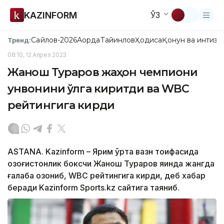
KAZINFORM
ЎЗ
Сайлов-2026
Ақорда
Тайинлов
Ҳодиса
Қонун ва интизо
Тренд:
08:10, 12 Апрел 2023
Жанқош Тураров жаҳон чемпиони
унвонини қўлга киритди ва WBC
рейтингига кирди
ASTANA. Kazinform – Ярим ўрта вазн тоифасида
қозоғистонлик боксчи Жанқош Тураров яқинда жангда
ғалаба қозониб, WBC рейтингига кирди, деб хабар
беради Kazinform Sports.kz сайтига таяниб.