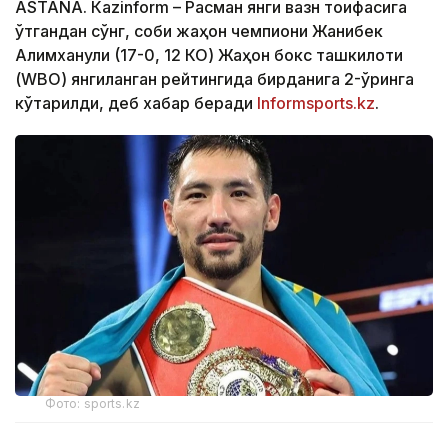
ASTANА. Кazinform – Расман янги вазн тоифасига
ўтгандан сўнг, собиқ жаҳон чемпиони Жанибек
Алимханули (17-0, 12 КО) Жаҳон бокс ташкилоти
(WBО) янгиланган рейтингида бирданига 2-ўринга
кўтарилди, деб хабар беради
Informsports.kz
.
Фото: sports.kz