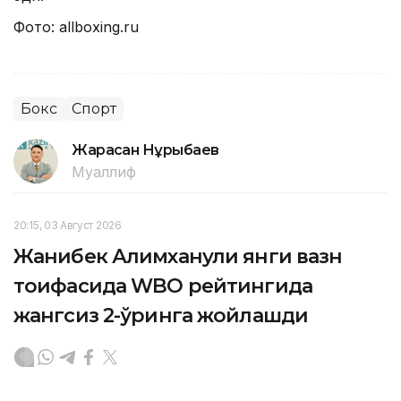
Фото: allboxing.ru
Бокс
Спорт
Жарасқан Нұрыбаев
Муаллиф
20:15, 03 Август 2026
Жанибек Алимханули янги вазн
тоифасида WBO рейтингида
жангсиз 2-ўринга жойлашди