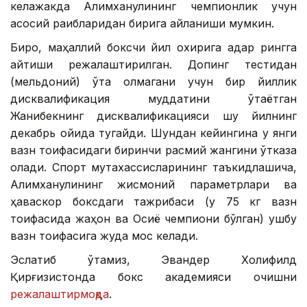
келажакда Алимханулининг чемпионлик учун
асосий рақибларидан бирига айланиши мумкин.
Бироқ, маҳаллий боксчи йил охирига қадар рингга
қайтиши режалаштирилган. Допинг тестидан
(мельдоний) ўта олмагани учун бир йиллик
дисквалификация муддатини ўтаётган
Жанибекнинг дисквалификацияси шу йилнинг
декабрь ойида тугайди. Шундан кейингина у янги
вазн тоифасидаги биринчи расмий жангини ўтказа
олади. Спорт мутахассисларининг таъкидлашича,
Алимханулининг жисмоний параметрлари ва
ҳаваскор боксдаги тажрибаси (у 75 кг вазн
тоифасида жаҳон ва Осиё чемпиони бўлган) ушбу
вазн тоифасига жуда мос келади.
Эслатиб ўтамиз, Эвандер Холифилд
Қирғизистонда бокс академияси очишни
режалаштирмоқда
.