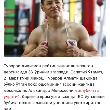
Тураров дивизион рейтингининг янгиланган
версиясида 38-ўринни эгаллади. Эслатиб ўтамиз,
21 март куни Жанқош Тураров Алмати шаҳрида
бўлиб ўтган бокс оқшомининг асосий жангида
мексикалик Алехандро Менесесни
мағлубиятга
учратиб
, биринчи ярим ўрта вазнда IBO йўналиши
бўйича жаҳон чемпиони унвонини қўлга киритган
эди.