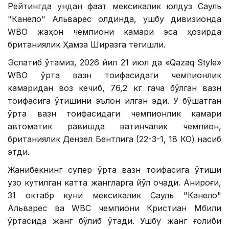
Рейтингда ундан фақат мексикалик юлдуз Сауль
"Канело" Альварес олдинда, ушбу дивизионда
WBО жаҳон чемпиони камари эса ҳозирда
британиялик Ҳамза Ширазга тегишли.
Эслатиб ўтамиз, 2026 йил 21 июл да «Qazaq Style»
WВО ўрта вазн тоифасидаги чемпионлик
камаридан воз кечиб, 76,2 кг гача бўлган вазн
тоифасига ўтишини эълон қилган эди. У бўшатган
ўрта вазн тоифасидаги чемпионлик камари
автоматик равишда вақтинчалик чемпион,
британиялик Дензел Бентлига (22-3-1, 18 КО) насиб
этди.
Жанибекнинг супер ўрта вазн тоифасига ўтиши
узоқ кутилган катта жангларга йўл очади. Аниқроғи,
31 октабр куни мексикалик Сауль "Канело"
Альварес ва WВC чемпиони Кристиан Мбили
ўртасида жанг бўлиб ўтади. Ушбу жанг ғолиби