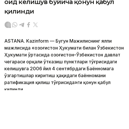
оид келишув бўйича қонун қабул
қилинди
ASTANA. Kazinform — Бугун Мажилиснинг ялпи
мажлисида «Қозоғистон Ҳукумати билан Ўзбекистон
Ҳукумати ўртасида Қозоғистон–Ўзбекистон давлат
чегараси орқали ўтказиш пунктлари тўғрисидаги
келишувга 2006 йил 4 сентябрдаги Баённомага
ўзгартишлар киритиш ҳақидаги баённомани
ратификация қилиш тўғрисида»ги қонун қабул
қилинди.