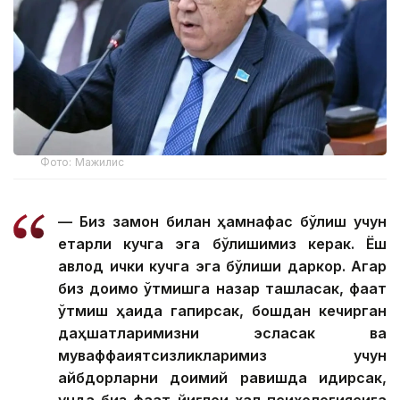
Фото: Мажилис
— Биз замон билан ҳамнафас бўлиш учун
етарли кучга эга бўлишимиз керак. Ёш
авлод ички кучга эга бўлиши даркор. Агар
биз доимо ўтмишга назар ташласак, фақат
ўтмиш ҳақида гапирсак, бошдан кечирган
даҳшатларимизни эсласак ва
муваффақиятсизликларимиз учун
айбдорларни доимий равишда қидирсак,