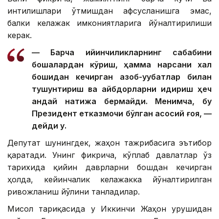
интилишлари ўтмишдан афсусланишга эмас,
балки келажак имкониятларига йўналтирилиши
керак.
— Барча қийинчиликларнинг сабабини
бошқалардан кўриш, ҳамма нарсани халқ
бошидан кечирган азоб-уқубатлар билан
тушунтириш ва айбдорларни қидириш ҳеч
қандай натижа бермайди. Менимча, бу
Президент етказмоқчи бўлган асосий ғоя, —
дейди у.
Депутат шунингдек, жаҳон тажрибасига эътибор
қаратади. Унинг фикрича, кўплаб давлатлар ўз
тарихида қийин даврларни бошдан кечирган
ҳолда, кейинчалик келажакка йўналтирилган
ривожланиш йўлини танладилар.
Мисол тариқасида у Иккинчи Жаҳон урушидан