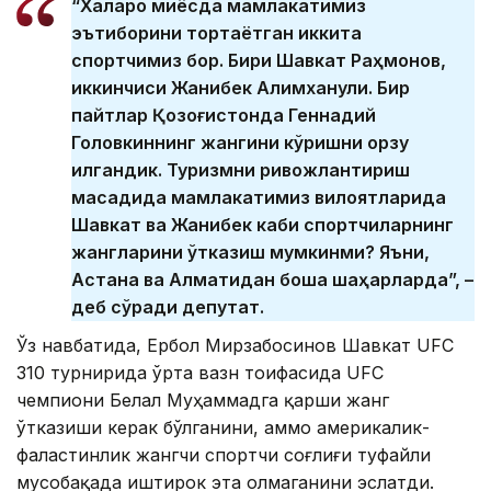
“Халқаро миқёсда мамлакатимиз
эътиборини тортаётган иккита
спортчимиз бор. Бири Шавкат Раҳмонов,
иккинчиси Жанибек Алимханули. Бир
пайтлар Қозоғистонда Геннадий
Головкиннинг жангини кўришни орзу
қилгандик. Туризмни ривожлантириш
мақсадида мамлакатимиз вилоятларида
Шавкат ва Жанибек каби спортчиларнинг
жангларини ўтказиш мумкинми? Яъни,
Астана ва Алматидан бошқа шаҳарларда”, –
деб сўради депутат.
Ўз навбатида, Ербол Мирзабосинов Шавкат UFC
310 турнирида ўрта вазн тоифасида UFC
чемпиони Белал Муҳаммадга қарши жанг
ўтказиши керак бўлганини, аммо америкалик-
фаластинлик жангчи спортчи соғлиғи туфайли
мусобақада иштирок эта олмаганини эслатди.