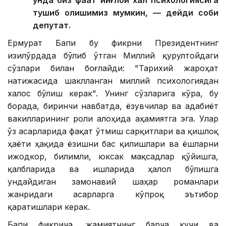
унда биз фақат йиғлоқи халқ психологиясига
тушиб қолишимиз мумкин, — дейди собиқ
депутат.
Ермурат Бапи бу фикрни Президентнинг
Қизилўрдада бўлиб ўтган Миллий қурултойдаги
сўзлари билан боғлайди: "Тарихий жароҳат
натижасида шаклланган миллий психологиядан
халос бўлиш керак". Унинг сўзларига кўра, бу
борада, биринчи навбатда, ёзувчилар ва адабиёт
вакилларининг роли алоҳида аҳамиятга эга. Улар
ўз асарларида фақат ўтмиш сарқитлари ва қишлоқ
ҳаёти ҳақида ёзишни бас қилишлари ва ёшларни
ижодкор, билимли, юксак мақсадлар қўйишга,
қалбларида ва ишларида ҳалол бўлишга
ундайдиган замонавий шаҳар романлари
жанридаги асарларга кўпроқ эътибор
қаратишлари керак.
Бапи фикрича, жамиятнинг барча кучи ва