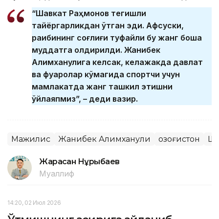
“Шавкат Раҳмонов тегишли
тайёргарликдан ўтган эди. Афсуски,
рақибининг соғлиғи туфайли бу жанг бошқа
муддатга қолдирилди. Жанибек
Алимханулига келсак, келажакда давлат
ва фуқаролар кўмагида спортчи учун
мамлакатда жанг ташкил этишни
ўйлаяпмиз”, – деди вазир.
Мажилис
Жанибек Алимханули
Қозоғистон
Ша
Жарасқан Нұрыбаев
Муаллиф
14:20, 02 Июл 2026