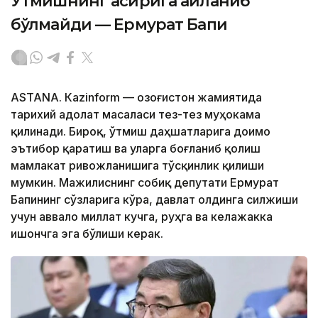
Ўтмишнинг асирига айланиб
бўлмайди — Ермурат Бапи
ASTANА. Кazinform — Қозоғистон жамиятида
тарихий адолат масаласи тез-тез муҳокама
қилинади. Бироқ, ўтмиш даҳшатларига доимо
эътибор қаратиш ва уларга боғланиб қолиш
мамлакат ривожланишига тўсқинлик қилиши
мумкин. Мажилиснинг собиқ депутати Ермурат
Бапининг сўзларига кўра, давлат олдинга силжиши
учун аввало миллат кучга, руҳга ва келажакка
ишончга эга бўлиши керак.