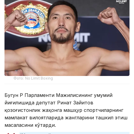
Фото: No Limit Boxing
Бугун ҚР Парламенти Мажилисининг умумий
йиғилишида депутат Ринат Зайитов
қозоғистонлик жаҳонга машҳур спортчиларнинг
мамлакат вилоятларида жангларини ташкил этиш
масаласини кўтарди.