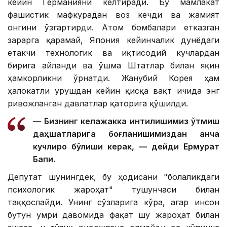
кейин Германияни келтиради. Бу мамлакат
фашистик мафкурадан воз кечди ва жамият
онгини ўзгартирди. Атом бомбалари етказган
зарарга қарамай, Япония кейинчалик дунёдаги
етакчи технологик ва иқтисодий кучлардан
бирига айланди ва Қўшма Штатлар билан яқин
ҳамкорликни ўрнатди. Жанубий Корея ҳам
ҳалокатли урушдан кейин қисқа вақт ичида энг
ривожланган давлатлар қаторига қўшилди.
— Бизнинг келажакка интилишимиз ўтмиш
даҳшатларига боғланишимиздан анча
кучлироқ бўлиши керак, — дейди Ермурат
Бапи.
Депутат шунингдек, бу ҳодисани "болаликдаги
психологик жароҳат" тушунчаси билан
таққослайди. Унинг сўзларига кўра, агар инсон
бутун умри давомида фақат шу жароҳат билан