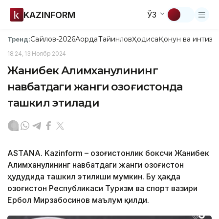
KAZINFORM
ЎЗ
Сайлов-2026
Ақорда
Тайинлов
Ҳодиса
Қонун ва интизо
Тренд:
18:24, 13 Ноябр 2024
Жанибек Алимханулининг
навбатдаги жанги Қозоғистонда
ташкил этилади
ASTANA. Kazinform – Қозоғистонлик боксчи Жанибек
Алимханулининг навбатдаги жанги Қозоғистон
ҳудудида ташкил этилиши мумкин. Бу ҳақда
Қозоғистон Республикаси Туризм ва спорт вазири
Ербол Мирзабосинов маълум қилди.