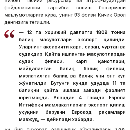
Вилоят табиий ресурслар ва атроф-муҳитдан
фойдаланишни тартибга солиш бошқармаси
маълумотларига кўра, унинг 93 фоизи Кичик Орол
денгизига тегишли.
— 12 та хорижий давлатга 1808 тонна
балиқ маҳсулотлари экспорт қилинди.
Уларнинг аксарияти карп, сазан, чўртан ва
судакдир. Қайта ишланган маҳсулотлардан
судак филеси, карп қанотлари,
майдаланган балиқ, балиқ филеси,
музлатилган балиқ ва балиқ уни энг кўп
жўнатилди. Бугунги кунда ҳудудда 11 та
балиқни қайта ишлаш заводи фаолият
юритмоқда. Улардан 4 тасида Европа
Иттифоқи мамлакатларига экспорт қилиш
ҳуқуқини берувчи Еврокод рақамлари
мавжуд, — дейилади хабарда.
Бу йил тижорат балиқчилик хўжаликлари 2765