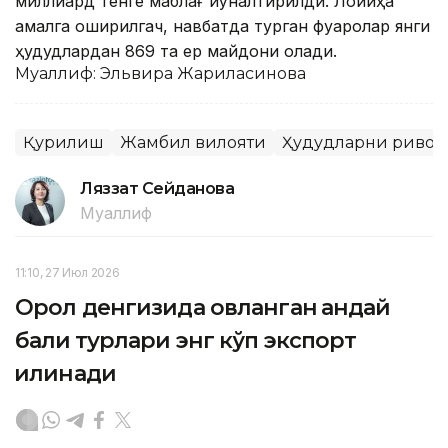
миллиард тенге маблағ йўналтирилди. Лойиҳа
амалга оширилгач, навбатда турган фуқаролар янги
ҳудудлардан 869 та ер майдони олади.
Муаллиф: Эльвира Жарилқасинова
Қурилиш
Жамбил вилояти
Ҳудудларни риво
Ляззат Сейданова
Муаллиф
11:10, 27 Июл 2026
Орол денгизида овланган қандай
балиқ турлари энг кўп экспорт
қилинади