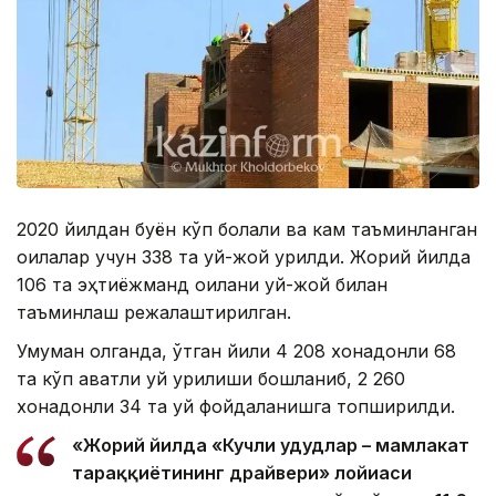
2020 йилдан буён кўп болали ва кам таъминланган
оилалар учун 338 та уй-жой қурилди. Жорий йилда
106 та эҳтиёжманд оилани уй-жой билан
таъминлаш режалаштирилган.
Умуман олганда, ўтган йили 4 208 хонадонли 68
та кўп қаватли уй қурилиши бошланиб, 2 260
хонадонли 34 та уй фойдаланишга топширилди.
«Жорий йилда «Кучли ҳудудлар – мамлакат
тараққиётининг драйвери» лойиҳаси