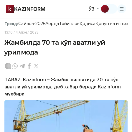
KAZINFORM
ЎЗ
Сайлов-2026
Ақорда
Тайинлов
Ҳодиса
Қонун ва интизо
Тренд:
13:10, 14 Апрел 2023
Жамбилда 70 та кўп қаватли уй
қурилмоқда
ТARAZ. Кazinform – Жамбил вилоятида 70 та кўп
қаватли уй қурилмоқда, деб хабар беради Кazinform
мухбири.