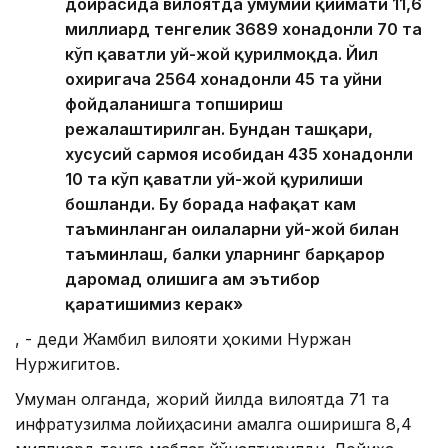
доирасида вилоятда умумий қиймати 11,6
миллиард тенгелик 3689 хонадонли 70 та
кўп қаватли уй-жой қурилмоқда. Йил
охиригача 2564 хонадонли 45 та уйни
фойдаланишга топшириш
режалаштирилган. Бундан ташқари,
хусусий сармоя ҳисобидан 435 хонадонли
10 та кўп қаватли уй-жой қурилиши
бошланди. Бу борада нафақат кам
таъминланган оилаларни уй-жой билан
таъминлаш, балки уларнинг барқарор
даромад олишига ҳам эътибор
қаратишимиз керак»
, - деди Жамбил вилояти ҳокими Нуржан
Нуржигитов.
Умуман олганда, жорий йилда вилоятда 71 та
инфратузилма лойиҳасини амалга оширишга 8,4