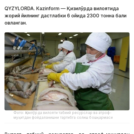
QYZYLORDA. Кazinform — Қизилўрда вилоятида
жорий йилнинг дастлабки 6 ойида 2300 тонна балиқ
овланган.
Фото: Қизилўрда вилояти табиий ресурслар ва атроф-
муҳитдан фойдаланишни тартибга солиш бошқармаси