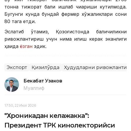
тонна тижорат балиқ ишлаб чиқариши кутилмоқда.
Бугунги кунда бундай фермер хўжаликлари сони
80 тага етди.
Эслатиб ўтамиз, Қозоғистонда балиқчиликни
ривожлантириш учун нима қилиш керак эканлиги
ҳақида
ёзган
эдик.
Экспорт
Қизилўрда
Ҳудудларни ривожланти
Бекабат Узаков
Муаллиф
17:50, 22 Июл 2026
"Хроникадан келажакка":
Президент ТРК кинолекторийси