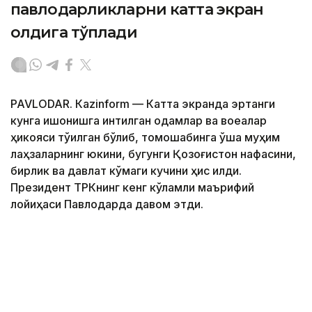
павлодарликларни катта экран
олдига тўплади
PAVLODAR. Кazinform — Катта экранда эртанги
кунга ишонишга интилган одамлар ва воқеалар
ҳикояси тўқилган бўлиб, томошабинга ўша муҳим
лаҳзаларнинг юкини, бугунги Қозоғистон нафасини,
бирлик ва давлат кўмаги кучини ҳис қилди.
Президент ТРКнинг кенг кўламли маърифий
лойиҳаси Павлодарда давом этди.