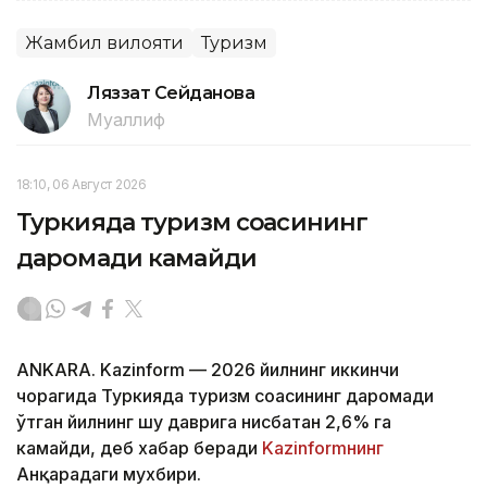
Жамбил вилояти
Туризм
Ляззат Сейданова
Муаллиф
18:10, 06 Август 2026
Туркияда туризм соҳасининг
даромади камайди
ANKARA. Kazinform — 2026 йилнинг иккинчи
чорагида Туркияда туризм соҳасининг даромади
ўтган йилнинг шу даврига нисбатан 2,6% га
камайди, деб хабар беради
Kazinformнинг
Анқарадаги мухбири.