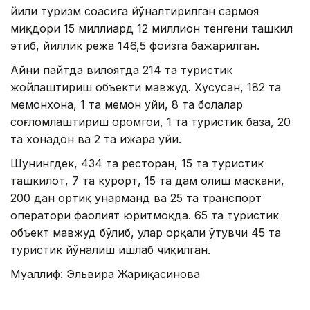
йили туризм соҳасига йўналтирилган сармоя
миқдори 15 миллиард 12 миллион тенгени ташкил
этиб, йиллик режа 146,5 фоизга бажарилган.
Айни пайтда вилоятда 214 та туристик
жойлаштириш объекти мавжуд. Хусусан, 182 та
меҳмонхона, 1 та меҳмон уйи, 8 та болалар
соғломлаштириш оромгоҳи, 1 та туристик база, 20
та хонадон ва 2 та ижара уйи.
Шунингдек, 434 та ресторан, 15 та туристик
ташкилот, 7 та курорт, 15 та дам олиш маскани,
200 дан ортиқ ҳунарманд ва 25 та транспорт
оператори фаолият юритмоқда. 65 та туристик
объект мавжуд бўлиб, улар орқали ўтувчи 45 та
туристик йўналиш ишлаб чиқилган.
Муаллиф: Эльвира Жариқасинова