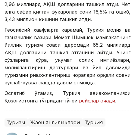
2,96 миллиард АҚШ долларини ташкил этди. Чет
элга сафар қилган фуқаролар сони 16,5% га ошиб,
3,43 миллион кишини ташкил этди.
Геосиёсий хавфларга қарамай, Туркия молия ва
ғазначилик вазири Меҳмет Шимшек мамлакатнинг
йиллик туризм соҳаси даромади 65,2 миллиард
АҚШ долларини ташкил этганини айтди. Унинг
сўзларига кўра, ҳукумат солиқ имтиёзлари,
молиялаштириш дастурлари ва йил давомида
туризмни ривожлантириш чоралари орқали соҳани
қўллаб-қувватлашда давом этмоқда.
Эслатиб ўтамиз, Туркия авиакомпанияси
Қозоғистонга тўғридан-тўғри
рейслар очади
.
Туризм
Жаҳон янгиликлари
Туркия