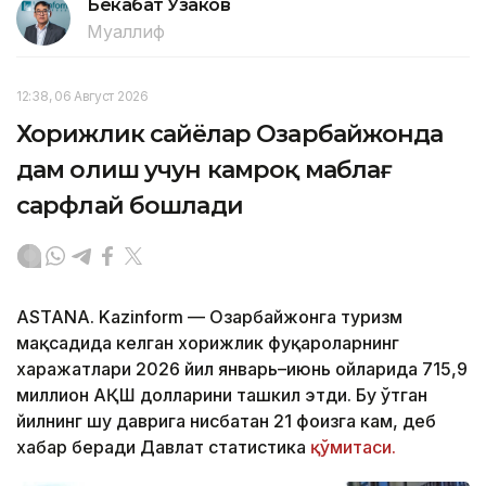
Бекабат Узаков
Муаллиф
12:38, 06 Август 2026
Хорижлик сайёҳлар Озарбайжонда
дам олиш учун камроқ маблағ
сарфлай бошлади
ASTANA. Kazinform — Озарбайжонга туризм
мақсадида келган хорижлик фуқароларнинг
харажатлари 2026 йил январь–июнь ойларида 715,9
миллион АҚШ долларини ташкил этди. Бу ўтган
йилнинг шу даврига нисбатан 21 фоизга кам, деб
хабар беради Давлат статистика
қўмитаси.