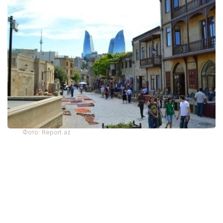
Фото: Report.az
Харажатларнинг энг катта қисми транспорт
хизматларига тўғри келди — 325,9 миллион
доллар. Бу кўрсаткич йиллик ҳисобда 22 фоизга
камайган. Хорижликлар жойлаштириш хизматлари
учун 130,6 миллион АҚШ доллари сарфлаган
бўлиб, бу харажатлар 30 фоизга қисқарган.