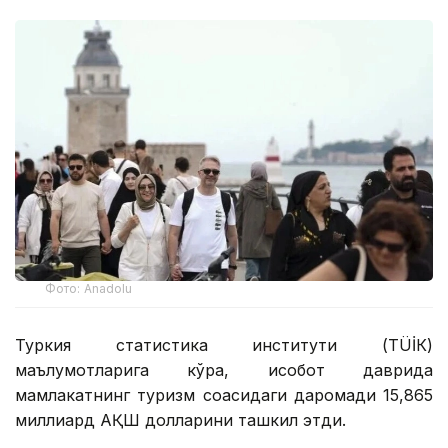
Фото: Anadolu
Туркия статистика институти (ТÜİК)
маълумотларига кўра, ҳисобот даврида
мамлакатнинг туризм соҳасидаги даромади 15,865
миллиард АҚШ долларини ташкил этди.