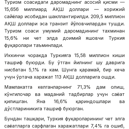
Туризм соҳасидаги даромаднинг асосий қисми —
15,656 миллиард АҚШ доллари — хорижий
сайёҳлар ҳисобидан шакллантирилди. 209,5 миллион
АҚШ доллари эса транзит йўловчилардан тушди.
Туризм соҳаси умумий даромадининг тахминан
15,6% ни чет элда доимий яшовчи Туркия
фуқаролари таъминлади.
Иккинчи чоракда Туркияга 15,58 миллион киши
ташриф буюрди. Бу ўтган йилнинг шу даврига
нисбатан 5,1% га кам. Шунга қарамай, бир кеча
учун ўртача харажат 113 АҚШ долларига ошди.
Мамлакатга келганларнинг 71,3% дам олиш,
кўнгилочар ва маданий тадбирлар учун саёҳат
қилишган. Яна 16,6% қариндошлари ва
дўстлариникига ташриф буюрган.
Бундан ташқари, Туркия фуқароларининг чет элга
саёҳатларга сарфлаган харажатлари 7,4% га ошиб,