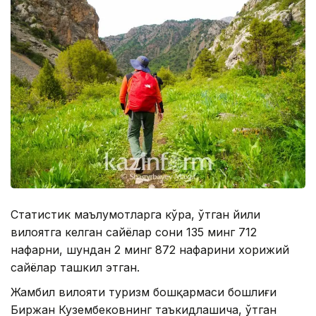
Статистик маълумотларга кўра, ўтган йили
вилоятга келган сайёҳлар сони 135 минг 712
нафарни, шундан 2 минг 872 нафарини хорижий
сайёҳлар ташкил этган.
Жамбил вилояти туризм бошқармаси бошлиғи
Биржан Кузембековнинг таъкидлашича, ўтган