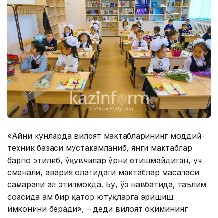
«Айни кунларда вилоят мактабларининг моддий-
техник базаси мустаҳкамланиб, янги мактаблар
барпо этилиб, ўқувчилар ўрни етишмайдиган, уч
сменали, авария ҳолатидаги мактаблар масаласи
самарали ҳал этилмоқда. Бу, ўз навбатида, таълим
соҳасида ҳам бир қатор ютуқларга эришиш
имконини беради», – деди вилоят ҳокимининг