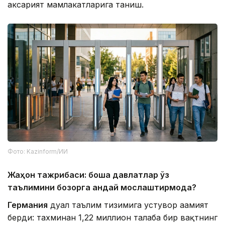
аксарият мамлакатларига таниш.
Фото: Kazinform/ИИ
Жаҳон тажрибаси: бошқа давлатлар ўз
таълимини бозорга қандай мослаштирмоқда?
Германия
дуал таълим тизимига устувор аҳамият
берди: тахминан 1,22 миллион талаба бир вақтнинг