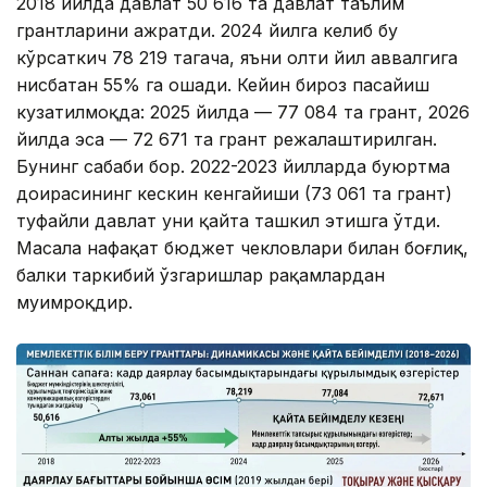
2018 йилда давлат 50 616 та давлат таълим
грантларини ажратди. 2024 йилга келиб бу
кўрсаткич 78 219 тагача, яъни олти йил аввалгига
нисбатан 55% га ошади. Кейин бироз пасайиш
кузатилмоқда: 2025 йилда — 77 084 та грант, 2026
йилда эса — 72 671 та грант режалаштирилган.
Бунинг сабаби бор. 2022-2023 йилларда буюртма
доирасининг кескин кенгайиши (73 061 та грант)
туфайли давлат уни қайта ташкил этишга ўтди.
Масала нафақат бюджет чекловлари билан боғлиқ,
балки таркибий ўзгаришлар рақамлардан
муҳимроқдир.