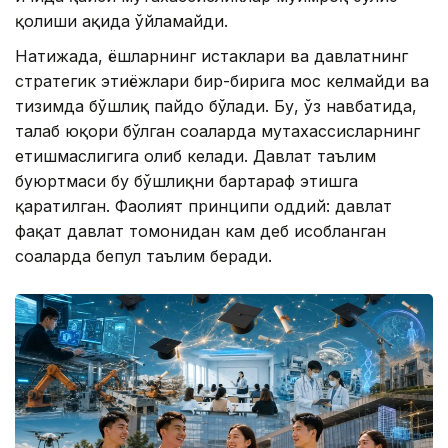
қолиши ҳақида ўйламайди.
Натижада, ёшларнинг истаклари ва давлатнинг
стратегик эҳтиёжлари бир-бирига мос келмайди ва
тизимда бўшлиқ пайдо бўлади. Бу, ўз навбатида,
талаб юқори бўлган соҳаларда мутахассисларнинг
етишмаслигига олиб келади. Давлат таълим
буюртмаси бу бўшлиқни бартараф этишга
қаратилган. Фаолият принципи оддий: давлат
фақат давлат томонидан кам деб ҳисобланган
соҳаларда бепул таълим беради.