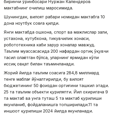
биринчи ўринбосари Нуржан Календеров
мактабнинг очилиш маросимида.
Шунингдек, вилоят раҳбари номидан мактабга 10
дона ноутбук совға қилди.
Янги мактабда ошхона, спорт ва мажлислар зали,
устахона, кутубхона, тикувчилик хонаси,
робототехника каби зарур хоналар мавжуд.
Таълим муассасасида 200 нафардан ортиқ ўқувчи
таҳсил олаётган бўлса, уларнинг ярмидан кўпи
иссиқ овқат билан таъминланади.
Жорий йилда таълим соҳасига 284,8 миллиард
тенге маблағ йўналтирилди, бу вилоят
бюджетининг 50 фоиздан ортиғини ташкил этади.
25 та таълим объекти қуриляпти. Йил охиригача 9
та мактаб ва унга туташ 5 та мактаб қурилиши
якунланиб, фойдаланишга топширилади.11 та
иншоот қурилиши 2024 йилда якунланади.