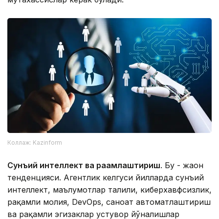
Коллаж: Kazinform
Сунъий интеллект ва рақамлаштириш
. Бу - жаҳон
тенденцияси. Агентлик келгуси йилларда сунъий
интеллект, маълумотлар таҳлили, киберхавфсизлик,
рақамли молия, DevOps, саноат автоматлаштириш
ва рақамли эгизаклар устувор йўналишлар