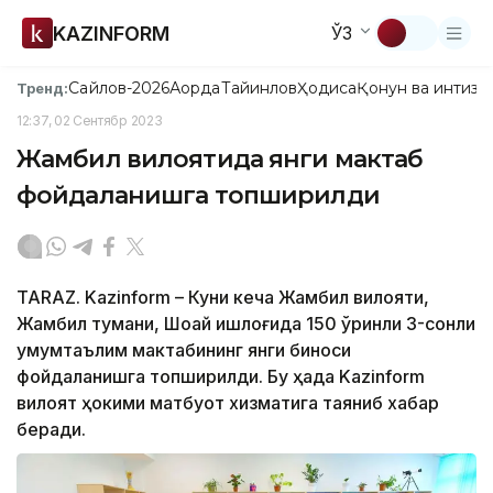
KAZINFORM
ЎЗ
Сайлов-2026
Ақорда
Тайинлов
Ҳодиса
Қонун ва интизо
Тренд:
12:37, 02 Сентябр 2023
Жамбил вилоятида янги мактаб
фойдаланишга топширилди
TARAZ. Kazinform – Куни кеча Жамбил вилояти,
Жамбил тумани, Шоқай қишлоғида 150 ўринли 3-сонли
умумтаълим мактабининг янги биноси
фойдаланишга топширилди. Бу ҳақда Kazinform
вилоят ҳокими матбуот хизматига таяниб хабар
беради.