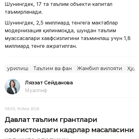
Шунингдек, 17 та таълим объекти капитал
таъмирланади.
Шунингдек, 2,5 миллиард тенгега мактаблар
модернизация қилинмоқда, шундан таълим
муассасалари хавфсизлигини таъминлаш учун 1,8
миллиард тенге ажратилган.
Қурилиш
Таълим ва фан
Жамбил вилояти
Ҳуд
Ляззат Сейданова
Муаллиф
08:00, 16 Июл 2026
Давлат таълим грантлари
Қозоғистондаги кадрлар масаласини