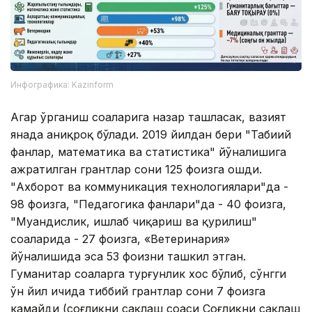
Инфографика: Kazinform
Агар ўрганиш соҳаларига назар ташласак, вазият
янада аниқроқ бўлади. 2019 йилдан бери "Табиий
фанлар, математика ва статистика" йўналишига
ажратилган грантлар сони 125 фоизга ошди.
"Ахборот ва коммуникация технологиялари"да -
98 фоизга, "Педагогика фанлари"да - 40 фоизга,
"Муҳандислик, ишлаб чиқариш ва қурилиш"
соҳаларида - 27 фоизга, «Ветеринария»
йўналишида эса 53 фоизни ташкил этган.
Гуманитар соҳаларга турғунлик хос бўлиб, сўнгги
ўн йил ичида тиббий грантлар сони 7 фоизга
камайди (соғлиқни сақлаш соҳаси Соғлиқни сақлаш