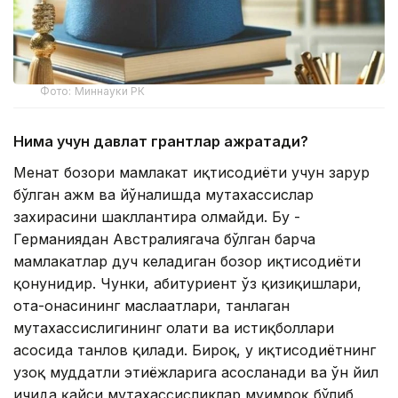
Фото: Миннауки РК
Нима учун давлат грантлар ажратади?
Меҳнат бозори мамлакат иқтисодиёти учун зарур
бўлган ҳажм ва йўналишда мутахассислар
захирасини шакллантира олмайди. Бу -
Германиядан Австралиягача бўлган барча
мамлакатлар дуч келадиган бозор иқтисодиёти
қонунидир. Чунки, абитуриент ўз қизиқишлари,
ота-онасининг маслаҳатлари, танлаган
мутахассислигининг ҳолати ва истиқболлари
асосида танлов қилади. Бироқ, у иқтисодиётнинг
узоқ муддатли эҳтиёжларига асосланади ва ўн йил
ичида қайси мутахассисликлар муҳимроқ бўлиб