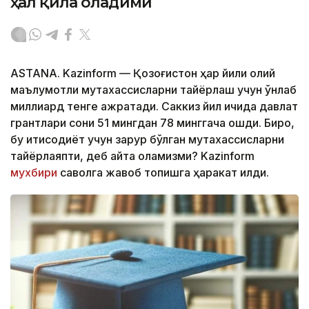
ҳал қила оладими
ASTANA. Kazinform — Қозоғистон ҳар йили олий
маълумотли мутахассисларни тайёрлаш учун ўнлаб
миллиард тенге ажратади. Саккиз йил ичида давлат
грантлари сони 51 мингдан 78 минггача ошди. Бироқ,
бу иқтисодиёт учун зарур бўлган мутахассисларни
тайёрлаяпти, деб айта оламизми? Kazinform
мухбири
саволга жавоб топишга ҳаракат қилди.