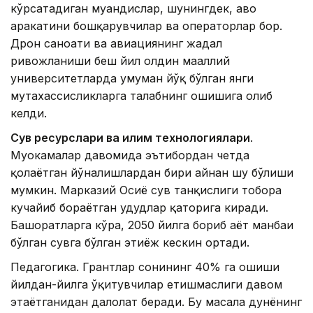
кўрсатадиган муҳандислар, шунингдек, ҳаво
ҳаракатини бошқарувчилар ва операторлар бор.
Дрон саноати ва авиациянинг жадал
ривожланиши беш йил олдин маҳаллий
университетларда умуман йўқ бўлган янги
мутахассисликларга талабнинг ошишига олиб
келди.
Сув ресурслари ва иқлим технологиялари
.
Муҳокамалар давомида эътибордан четда
қолаётган йўналишлардан бири айнан шу бўлиши
мумкин. Марказий Осиё сув танқислиги тобора
кучайиб бораётган ҳудудлар қаторига киради.
Башоратларга кўра, 2050 йилга бориб ҳаёт манбаи
бўлган сувга бўлган эҳтиёж кескин ортади.
Педагогика. Грантлар сонининг 40% га ошиши
йилдан-йилга ўқитувчилар етишмаслиги давом
этаётганидан далолат беради. Бу масала дунёнинг