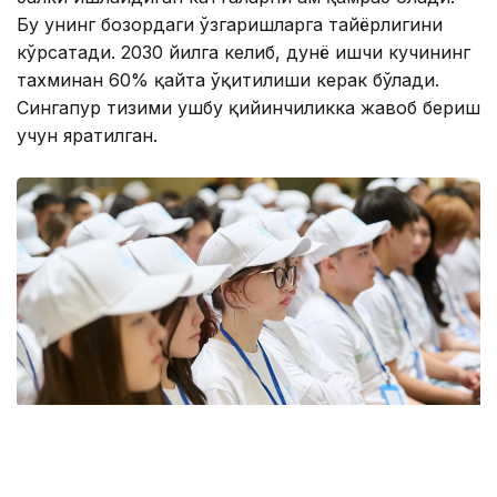
Бу унинг бозордаги ўзгаришларга тайёрлигини
кўрсатади. 2030 йилга келиб, дунё ишчи кучининг
тахминан 60% қайта ўқитилиши керак бўлади.
Сингапур тизими ушбу қийинчиликка жавоб бериш
учун яратилган.
Фото: Қозыбаев университеті