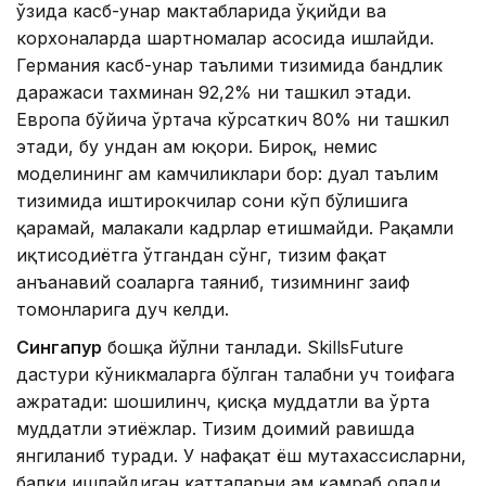
ўзида касб-ҳунар мактабларида ўқийди ва
корхоналарда шартномалар асосида ишлайди.
Германия касб-ҳунар таълими тизимида бандлик
даражаси тахминан 92,2% ни ташкил этади.
Европа бўйича ўртача кўрсаткич 80% ни ташкил
этади, бу ундан ҳам юқори. Бироқ, немис
моделининг ҳам камчиликлари бор: дуал таълим
тизимида иштирокчилар сони кўп бўлишига
қарамай, малакали кадрлар етишмайди. Рақамли
иқтисодиётга ўтгандан сўнг, тизим фақат
анъанавий соҳаларга таяниб, тизимнинг заиф
томонларига дуч келди.
Сингапур
бошқа йўлни танлади. SkillsFuture
дастури кўникмаларга бўлган талабни уч тоифага
ажратади: шошилинч, қисқа муддатли ва ўрта
муддатли эҳтиёжлар. Тизим доимий равишда
янгиланиб туради. У нафақат ёш мутахассисларни,
балки ишлайдиган катталарни ҳам қамраб олади.