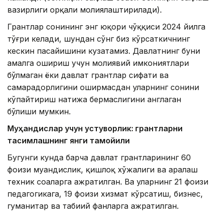
вазирлиги орқали молиялаштирилади).
Грантлар сонининг энг юқори чўққиси 2024 йилга
тўғри келади, шундан сўнг биз кўрсаткичнинг
кескин пасайишини кузатамиз. Давлатнинг буни
амалга ошириш учун молиявий имкониятлари
бўлмаган ёки давлат грантлар сифати ва
самарадорлигини оширмасдан уларнинг сонини
кўпайтириш натижа бермаслигини англаган
бўлиши мумкин.
Муҳандислар учун устуворлик: грантларни
тақсимлашнинг янги тамойили
Бугунги кунда барча давлат грантларининг 60
фоизи муҳандислик, қишлоқ хўжалиги ва аралаш
техник соҳаларга ажратилган. Ва уларнинг 21 фоизи
педагогикага, 19 фоизи хизмат кўрсатиш, бизнес,
гуманитар ва табиий фанларга ажратилган.