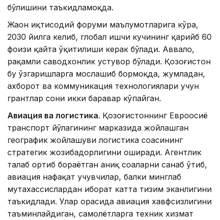
бўлишини таъкидламоқда.
Жаҳон иқтисодий форуми маълумотларига кўра,
2030 йилга келиб, глобал ишчи кучининг қарийб 60
фоизи қайта ўқитилиши керак бўлади. Аввало,
рақамли саводхонлик устувор бўлади. Қозоғистон
бу ўзгаришларга мослашиб бормоқда, жумладан,
ахборот ва коммуникация технологиялари учун
грантлар сони икки баравар кўпайган.
Авиация ва логистика
. Қозоғистоннинг Евроосиё
транспорт йўлагининг марказида жойлашган
географик жойлашуви логистика соҳасининг
стратегик жозибадорлигини оширади. Агентлик
талаб ортиб бораётган аниқ соҳаларни санаб ўтиб,
авиация нафақат учувчилар, балки минглаб
мутахассислардан иборат катта тизим эканлигини
таъкидлади. Улар орасида авиация хавфсизлигини
таъминлайдиган, самолётларга техник хизмат