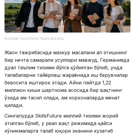
Коллаж: Kazinform/ Nano Banana
Жаҳон тажрибасида мазкур масалани ҳал этишнинг
бир нечта самарали усуллари мавжуд. Германияда
дуал таълим тизими йўлга қўйилган бўлиб, унда
талабаларни тайёрлаш жараёнида иш берувчилар
бевосита иштирок этади. Айни пайтда 1,22
миллион киши шартнома асосида бир вақтнинг
ўзида ҳам таҳсил олади, ҳам корхоналарда меҳнат
қилади.
Сингапурда SkillsFuture миллий тизими жорий
этилган бўлиб, у реал вақт режимида қайси
кўникмаларга талаб юқори эканини кузатиб