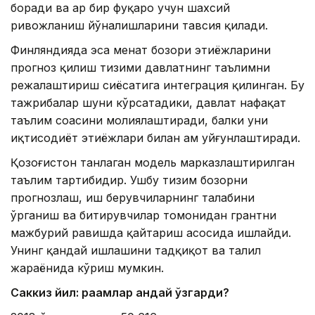
боради ва ҳар бир фуқаро учун шахсий
ривожланиш йўналишларини тавсия қилади.
Финляндияда эса меҳнат бозори эҳтиёжларини
прогноз қилиш тизими давлатнинг таълимни
режалаштириш сиёсатига интеграция қилинган. Бу
тажрибалар шуни кўрсатадики, давлат нафақат
таълим соҳасини молиялаштиради, балки уни
иқтисодиёт эҳтиёжлари билан ҳам уйғунлаштиради.
Қозоғистон танлаган модель марказлаштирилган
таълим тартибидир. Ушбу тизим бозорни
прогнозлаш, иш берувчиларнинг талабини
ўрганиш ва битирувчилар томонидан грантни
мажбурий равишда қайтариш асосида ишлайди.
Унинг қандай ишлашини тадқиқот ва таҳлил
жараёнида кўриш мумкин.
Саккиз йил: рақамлар қандай ўзгарди?