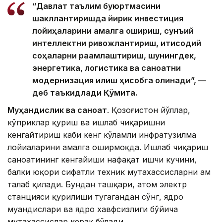
“Давлат таълим буюртмасини
шакллантиришда йирик инвестиция
лойиҳаларини амалга ошириш, сунъий
интеллектни ривожлантириш, иқтисодий
соҳаларни рақамлаштириш, шунингдек,
энергетика, логистика ва саноатни
модернизация қилиш ҳисобга олинади”, —
деб таъкидлади Қўмита.
Муҳандислик ва саноат
. Қозоғистон йўллар,
кўприклар қуриш ва ишлаб чиқаришни
кенгайтириш каби кенг кўламли инфратузилма
лойиҳаларини амалга оширмоқда. Ишлаб чиқариш
саноатининг кенгайиши нафақат ишчи кучини,
балки юқори сифатли техник мутахассисларни ҳам
талаб қилади. Бундан ташқари, атом электр
станцияси қурилиши тугагандан сўнг, ядро
муҳандислари ва ядро хавфсизлиги бўйича
мутахассислар керак бўлади.