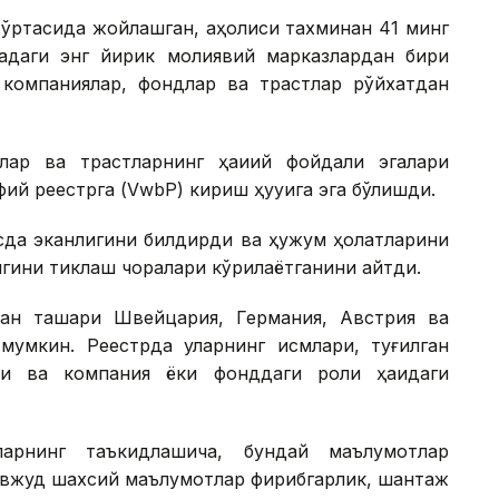
ўртасида жойлашган, аҳолиси тахминан 41 минг
адаги энг йирик молиявий марказлардан бири
о компаниялар, фондлар ва трастлар рўйхатдан
ар ва трастларнинг ҳақиқий фойдали эгалари
ий реестрга (VwbP) кириш ҳуқуқига эга бўлишди.
усда эканлигини билдирди ва ҳужум ҳолатларини
игини тиклаш чоралари кўрилаётганини айтди.
ан ташқари Швейцария, Германия, Австрия ва
 мумкин. Реестрда уларнинг исмлари, туғилган
ти ва компания ёки фонддаги роли ҳақидаги
ларнинг таъкидлашича, бундай маълумотлар
авжуд шахсий маълумотлар фирибгарлик, шантаж