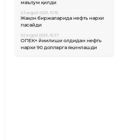
маълум қилди
03 avgust 2026, 10:10
Жаҳон биржаларида нефть нархи
пасайди
02 avgust 2026, 10:37
ОПEК+ йиғилиши олдидан нефть
нархи 90 долларга яқинлашди