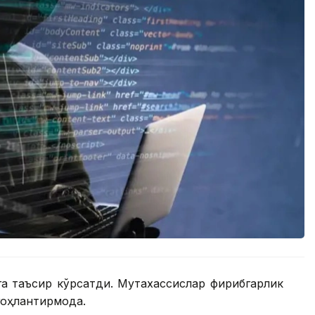
а таъсир кўрсатди. Мутахассислар фирибгарлик
оҳлантирмоқда.