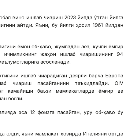
лобал вино ишлаб чиқариш 2023 йилда ўтган йилга
игини айтди. Яъни, бу йилги ҳосил 1961 йилдан
игини ёмон об-ҳаво, жумладан аёз, кучли ёмғир
ил ичимликнинг жаҳон ишлаб чиқаришининг 94
маълумотларига асосланади.
тиғини ишлаб чиқарадиган деярли барча Европа
аб чиқариш пасайганини таъкидлайди. OIV
инг камайиши баъзи мамлакатларда ёмғир ва
ан боғлиқ.
ияда эса 12 фоизга пасайган, қуруқ об-ҳаво бу
а қолди, яъни мамлакат ҳозирда Италияни ортда