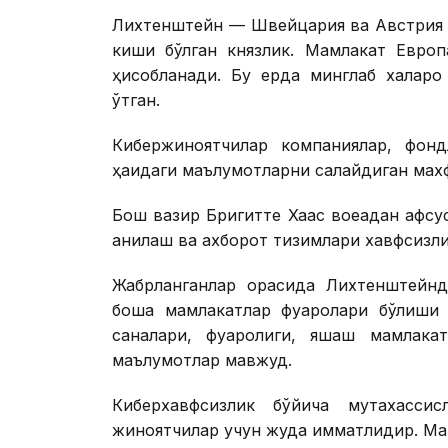
Лихтенштейн — Швейцария ва Австрия 
киши бўлган князлик. Мамлакат Европ
ҳисобланади. Бу ерда минглаб халқар
ўтган.
Кибержиноятчилар компаниялар, фондл
ҳақидаги маълумотларни сақлайдиган махф
Бош вазир Бригитте Хаас воқеадан афс
аниқлаш ва ахборот тизимлари хавфсизл
Жабрланганлар орасида Лихтенштейнд
бошқа мамлакатлар фуқаролари бўлиши
саналари, фуқаролиги, яшаш мамлака
маълумотлар мавжуд.
Киберхавфсизлик бўйича мутахассис
жиноятчилар учун жуда қимматлидир. М