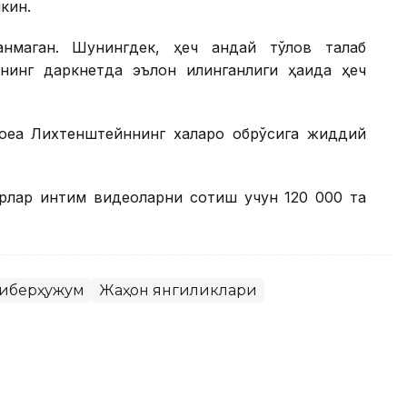
кин.
нмаган. Шунингдек, ҳеч қандай тўлов талаб
нинг даркнетда эълон қилинганлиги ҳақида ҳеч
оқеа Лихтенштейннинг халқаро обрўсига жиддий
ерлар интим видеоларни сотиш учун 120 000 та
иберҳужум
Жаҳон янгиликлари