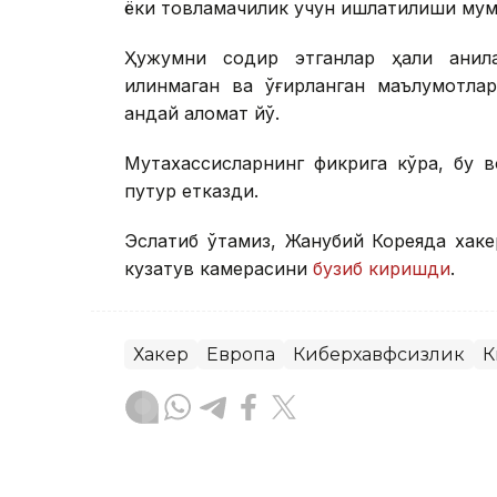
ёки товламачилик учун ишлатилиши мум
Ҳужумни содир этганлар ҳали аниқла
қилинмаган ва ўғирланган маълумотлар
қандай аломат йўқ.
Мутахассисларнинг фикрига кўра, бу в
путур етказди.
Эслатиб ўтамиз, Жанубий Кореяда хак
кузатув камерасини
бузиб киришди
.
Хакер
Европа
Киберхавфсизлик
К