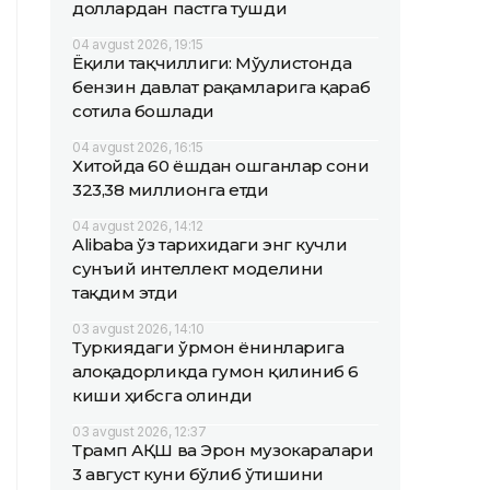
доллардан пастга тушди
04 avgust 2026, 19:15
Ёқилғи тақчиллиги: Мўғулистонда
бензин давлат рақамларига қараб
сотила бошлади
04 avgust 2026, 16:15
Хитойда 60 ёшдан ошганлар сони
323,38 миллионга етди
04 avgust 2026, 14:12
Alibaba ўз тарихидаги энг кучли
сунъий интеллект моделини
тақдим этди
03 avgust 2026, 14:10
Туркиядаги ўрмон ёнғинларига
алоқадорликда гумон қилиниб 6
киши ҳибсга олинди
03 avgust 2026, 12:37
Трамп АҚШ ва Эрон музокаралари
3 август куни бўлиб ўтишини