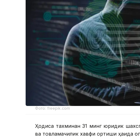
Фото: freepik.com
Ҳодиса тахминан 31 минг юридик шахсг
ва товламачилик хавфи ортиши ҳақида ог