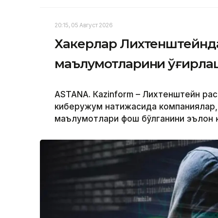
20:15, 05 Август 2026
Хакерлар Лихтенштейнда
маълумотларини ўғирл
ASTANА. Кazinform – Лихтенштейн ра
киберҳужум натижасида компаниялар,
маълумотлари фош бўлганини эълон 