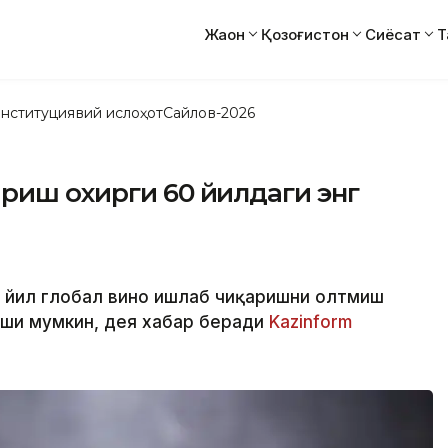
Жаҳон
Қозоғистон
Сиёсат
Т
нституциявий ислоҳот
Сайлов-2026
риш охирги 60 йилдаги энг
у йил глобал вино ишлаб чиқаришни олтмиш
иши мумкин, дея хабар беради
Kazinform