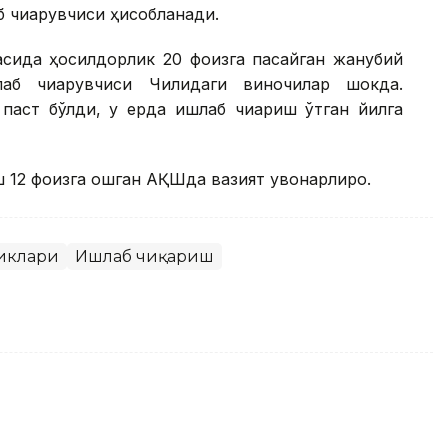
б чиқарувчиси ҳисобланади.
асида ҳосилдорлик 20 фоизга пасайган жанубий
б чиқарувчиси Чилидаги виночилар шокда.
паст бўлди, у ерда ишлаб чиқариш ўтган йилга
ш 12 фоизга ошган АҚШда вазият қувонарлироқ.
иклари
Ишлаб чиқариш