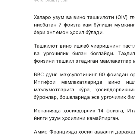
Фото: pixabay.com
Халқаро узум ва вино ташкилоти (OIV) г
нисбатан 7 фоизга кам бўлиши мумкинл
бери энг ёмон ҳосил бўлади.
Ташкилот вино ишлаб чиқаришнинг пастл
ва қурғоқчилик билан боғлайди. Таҳл
фоизини ташкил этадиган мамлакатлар 
BBC дунё маҳсулотининг 60 фоиздан ор
Иттифоқи мамлакатларида вино ишл
маълумотларига кўра, ҳосилдорликн
бўронлар, бошқаларида эса қурғоқчилик бил
Испанияда ҳосилдорлик 14 фоизга, Итал
йилги узум ҳосилини камайтирган.
Аммо Францияда ҳосил аввалги даражад