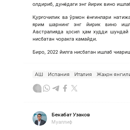
қолдириб, дунёдаги энг йирик вино ишла
Қурғоқчилик ва ўрмон ёнғинлари натиж
ярим шарнинг энг йирик вино ишла
Австралияда ҳосил ҳам худди шундай 
нисбатан чоракга камайди.
Бироқ, 2022 йилга нисбатан ишлаб чиқари
АҚШ
Испания
Италия
Жаҳон янгил
Бекабат Узаков
Муаллиф