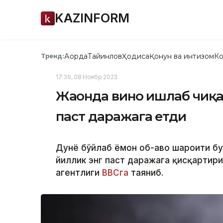
KAZINFORM
Ақорда
Тайинлов
Ҳодиса
Қонун ва интизом
Ко
Тренд:
17:39, 08 Ноябр 2023
Жаҳонда вино ишлаб чиқа
паст даражага етди
Дунё бўйлаб ёмон об-ҳаво шароити б
йиллик энг паст даражага қисқартир
агентлиги
BBCга
таяниб.