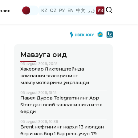
KZ
QZ
РУ
EN
中文
ق ز
ЎЗ
аҳлил
Мавзуга оид
05 avgust 2026, 20:15
Хакерлар Лихтенштейнда
компания эгаларининг
маълумотларини ўғирлашди
05 avgust 2026, 15:15
Павел Дуров Telegramнинг App
Storeдан олиб ташланишига изоҳ
берди
05 avgust 2026, 10:36
Brent нефтининг нархи 13 июлдан
бери илк бор 1 баррель учун 79