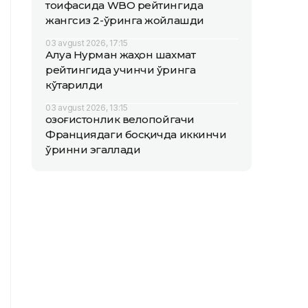
тоифасида WBO рейтингида
жангсиз 2-ўринга жойлашди
03 avgust 2026, 17:15
Алуа Нурман жаҳон шахмат
рейтингида учинчи ўринга
кўтарилди
03 avgust 2026, 13:15
Қозоғистонлик велопойгачи
Франциядаги босқичда иккинчи
ўринни эгаллади