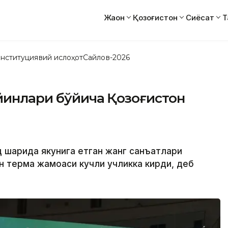
Жаҳон
Қозоғистон
Сиёсат
Т
нституциявий ислоҳот
Сайлов-2026
йинлари бўйича Қозоғистон
 шаҳрида якунига етган жанг санъатлари
н терма жамоаси кучли учликка кирди, деб