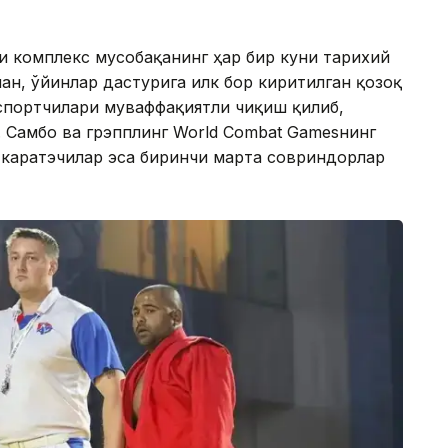
ги комплекс мусобақанинг ҳар бир куни тарихий
ан, ўйинлар дастурига илк бор киритилган қозоқ
спортчилари муваффақиятли чиқиш қилиб,
 Самбо ва грэпплинг World Combat Gamesнинг
 каратэчилар эса биринчи марта совриндорлар