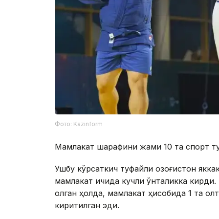
Фото: Kazinform
Мамлакат шарафини жами 10 та спорт ту
Ушбу кўрсаткич туфайли Қозоғистон якк
мамлакат ичида кучли ўнталикка кирди.
олган ҳолда, мамлакат ҳисобида 1 та олт
киритилган эди.