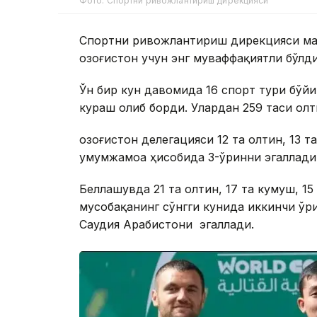
Фото: Спортни ривожлантириш дирекцияси
Спортни ривожлантириш дирекцияси матб
Қозоғистон учун энг муваффақиятли бўлди
Ўн бир кун давомида 16 спорт тури бўйи
кураш олиб борди. Улардан 259 таси олт
Қозоғистон делегацияси 12 та олтин, 13 
умумжамоа ҳисобида 3-ўринни эгаллади
Беллашувда 21 та олтин, 17 та кумуш, 15
мусобақанинг сўнгги кунида иккинчи ўрин
Саудия Арабистони эгаллади.