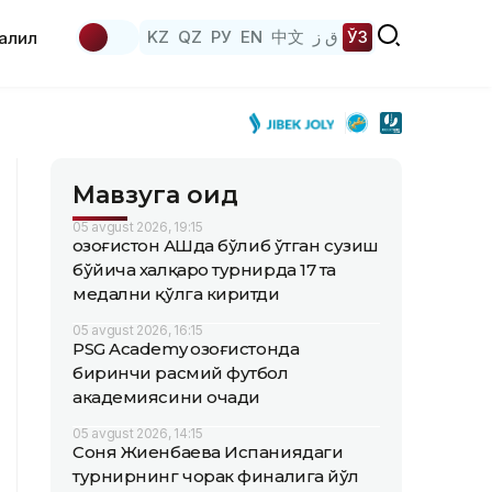
KZ
QZ
РУ
EN
中文
ق ز
ЎЗ
аҳлил
Мавзуга оид
05 avgust 2026, 19:15
Қозоғистон АҚШда бўлиб ўтган сузиш
бўйича халқаро турнирда 17 та
медални қўлга киритди
05 avgust 2026, 16:15
PSG Academy Қозоғистонда
биринчи расмий футбол
академиясини очади
05 avgust 2026, 14:15
Соня Жиенбаева Испаниядаги
турнирнинг чорак финалига йўл