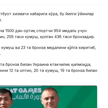
уот хизмати хабарига кўра, бу йилги ўйинлар
.
ча 1500 дан ортиқ спортчи 954 медаль учун
ин, 259 таси кумуш, қолган 436 таси бронзадир.
та кумуш ва 23 та бронза медалини қўлга киритиб,
.
 та бронза билан Украина етакчилик қилмоқда,
ни 12 та олтин, 20 та кумуш, 19 та бронза билан