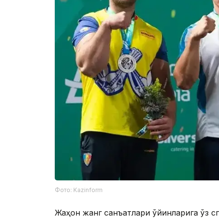
Фото: Kazinform
Жаҳон жанг санъатлари ўйинларига ўз с