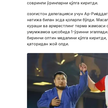
совринли ўринларни қўлга киритди.
Қозоғистон делегацияси учун Ар-Риёдда
натижа билан эсда қоларли бўлди. Масал
кураши ва армрестлинг терма жамоаси 
умумжамоа ҳисобида 1-ўринни эгаллади.
биринчи олтин медалини қўлга киритди,
қаторидан жой олди.