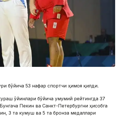
ри бўйича 53 нафар спортчи ҳимоя қилди.
акураш ўйинлари бўйича умумий рейтингда 37
 Бунгача Пекин ва Санкт-Петербургни ҳисобга
ин, 3 та кумуш ва 5 та бронза медаллари