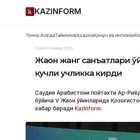
KAZINFORM
Ақорда
Тайинлов
Ҳодиса
Қонун ва интизом
Ко
Тренд:
13:49, 01 Ноябр 2023
Жаҳон жанг санъатлари ў
кучли учликка кирди
Саудия Арабистони пойтахти Ар-Риёд
бўйича V Жаҳон ўйинларида Қозоғисто
хабар беради
Kazinform
.