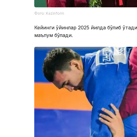
Фото: Kazinform
Кейинги ўйинлар 2025 йилда бўлиб ўтад
маълум бўлади.