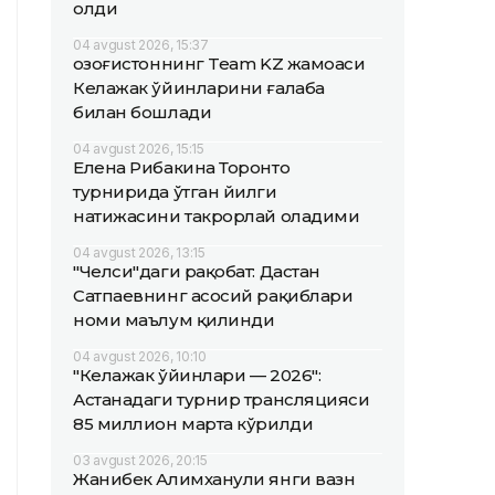
олди
04 avgust 2026, 15:37
Қозоғистоннинг Team KZ жамоаси
Келажак ўйинларини ғалаба
билан бошлади
04 avgust 2026, 15:15
Елена Рибакина Торонто
турнирида ўтган йилги
натижасини такрорлай оладими
04 avgust 2026, 13:15
"Челси"даги рақобат: Дастан
Сатпаевнинг асосий рақиблари
номи маълум қилинди
04 avgust 2026, 10:10
"Келажак ўйинлари — 2026":
Астанадаги турнир трансляцияси
85 миллион марта кўрилди
03 avgust 2026, 20:15
Жанибек Алимханули янги вазн