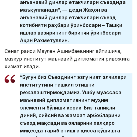
анъанавий динлар етакчилари съездида
маъқулланади”, — деди Жаҳон ва
анъанавий динлар етакчилари съезд
котибияти раҳбари ўринбосари – Ташқи
ишлар вазирининг биринчи ўринбосари
Ақан Рахметуллин.
Сенат раиси Маулен Ашимбаевнинг айтишича,
мазкур институт маънавий дипломатия ривожига
хизмат қилади.
“Бугун биз Съезднинг эзгу ният элчилари
институтини ташкил этишни
режалаштирмоқдамиз. Ушбу муассаса
маънавий дипломатиянинг муҳим
элементи бўлиши керак. Биз таниқли
диний, сиёсий ва жамоат арбобларини
съезд мақсади ва ғояларини халқаро
миқёсда тарғиб этишга ҳисса қўшишга