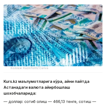
Коллаж: Kazinform/ Canva
Kurs.kz маълумотларига кўра, айни пайтда
Астанадаги валюта айирбошлаш
шохобчаларида:
— доллар: сотиб олиш — 466,13 тенге, сотиш —