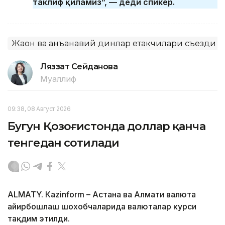
таклиф қиламиз”, — деди спикер.
Жаҳон ва анъанавий динлар етакчилари съезди
Ляззат Сейданова
Муаллиф
09:38, 08 Август 2026
Бугун Қозоғистонда доллар қанча
тенгедан сотилади
ALMATY. Кazinform – Астана ва Алмати валюта
айирбошлаш шохобчаларида валюталар курси
тақдим этилди.