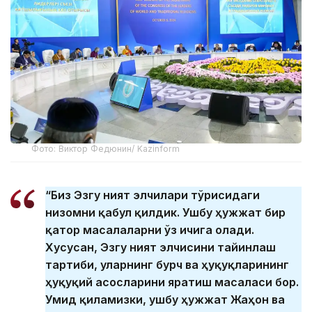
Фото: Виктор Федюнин/ Kazinform
“Биз Эзгу ният элчилари тўғрисидаги
низомни қабул қилдик. Ушбу ҳужжат бир
қатор масалаларни ўз ичига олади.
Хусусан, Эзгу ният элчисини тайинлаш
тартиби, уларнинг бурч ва ҳуқуқларининг
ҳуқуқий асосларини яратиш масаласи бор.
Умид қиламизки, ушбу ҳужжат Жаҳон ва