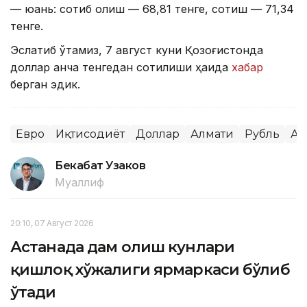
— юань: сотиб олиш — 68,81 тенге, сотиш — 71,34
тенге.
Эслатиб ўтамиз, 7 август куни Қозоғистонда
доллар қанча тенгедан сотилиши ҳақида
хабар
берган эдик.
Евро
Иқтисодиёт
Доллар
Алмати
Рубль
Ас
Бекабат Узаков
Муаллиф
20:10, 07 Август 2026
Астанада дам олиш кунлари
қишлоқ хўжалиги ярмаркаси бўлиб
ўтади