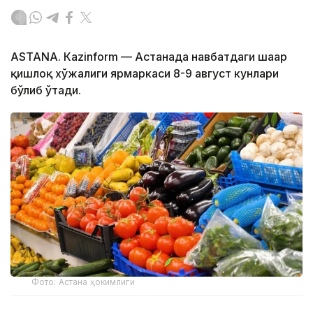
ASTANА. Кazinform — Астанада навбатдаги шаҳар
қишлоқ хўжалиги ярмаркаси 8-9 август кунлари
бўлиб ўтади.
Фото: Астана ҳокимлиги