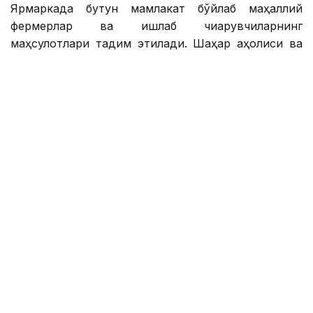
Ярмаркада бутун мамлакат бўйлаб маҳаллий
фермерлар ва ишлаб чиқарувчиларнинг
маҳсулотлари тақдим этилади. Шаҳар аҳолиси ва
меҳмонлари сабзавот, мева, гўшт, ун ва сут
маҳсулотлари, нон ва бўғирсоқ, табиий шарбатлар,
мураббо бошқа ноз-неъматларни қулай нархларда
сотиб олишлари мумкин.
Тадбир 8-9 август кунлари соат 10:00 дан 19:00
гача Keryen Joly савдо маркази ҳудудида бўлиб
ўтади.
Ташриф буюрувчиларга қулайлик яратиш мақсадида
7, 11, 39, 41, 45, 53, 59, 81, 307, 317-сонли автобус
йўналишлари ярмаркага қатнайди.
Ярмарка
Қишлоқ хўжалиги
Астана