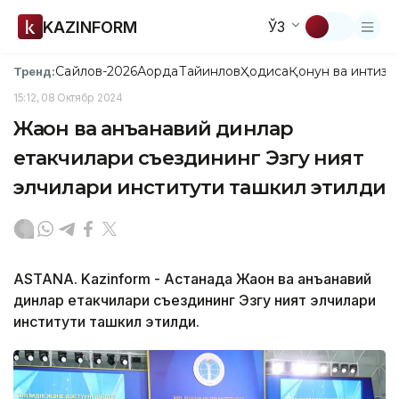
KAZINFORM
ЎЗ
Сайлов-2026
Ақорда
Тайинлов
Ҳодиса
Қонун ва интизо
Тренд:
15:12, 08 Октябр 2024
Жаҳон ва анъанавий динлар
етакчилари съездининг Эзгу ният
элчилари институти ташкил этилди
ASTANA. Kazinform - Астанада Жаҳон ва анъанавий
динлар етакчилари съездининг Эзгу ният элчилари
институти ташкил этилди.