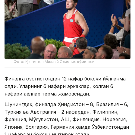
Фото: Қозоғистон Миллий Олимпия қўмитаси
Финалга Қозоғистондан 12 нафар боксчи йўлланма
олди. Уларнинг 6 нафари эркаклар, қолган 6
нафари аёллар терма жамоасидан.
Шунингдек, финалда Ҳиндистон – 8, Бразилия – 6,
Туркия ва Австралия – 2 нафардан, Филиппин,
Франция, Мўғулистон, АҚШ, Финляндия, Норвегия,
Япония, Болгария, Германия ҳамда Ўзбекистондан
1 нафардан боксчи иштирок этади.