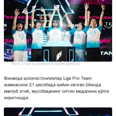
Фото: Спорт ва жисмоний тарбия қўмитаси
Финалда қозоғистонликлар Liga Pro Team
жамоасини 2:1 ҳисобида қийин кечган ўйинда
мағлуб этиб, мусобақанинг олтин медалини қўлга
киритишди.