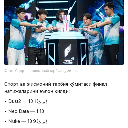
Фото: Спорт ва жисмоний тарбия қўмитаси
Спорт ва жисмоний тарбия қўмитаси финал
натижаларини эълон қилди:
• Dust2 — 13:1 🇰🇿
• Neo Data — 1:13
• Nuke — 13:9 🇰🇿