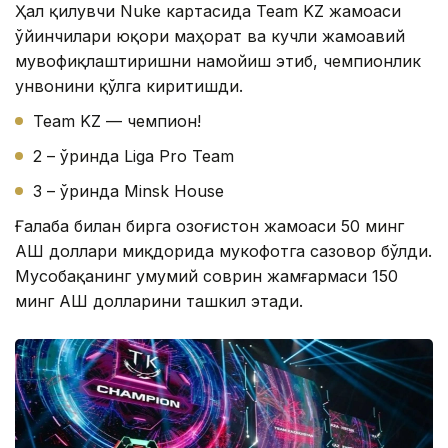
Ҳал қилувчи Nuke картасида Team KZ жамоаси
ўйинчилари юқори маҳорат ва кучли жамоавий
мувофиқлаштиришни намойиш этиб, чемпионлик
унвонини қўлга киритишди.
Team KZ — чемпион!
2 – ўринда Liga Pro Team
3 – ўринда Minsk House
Ғалаба билан бирга Қозоғистон жамоаси 50 минг
АҚШ доллари миқдорида мукофотга сазовор бўлди.
Мусобақанинг умумий соврин жамғармаси 150
минг АҚШ долларини ташкил этади.