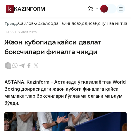
KAZINFORM
ЎЗ
Сайлов-2026
Ақорда
Тайинлов
Ҳодиса
Қонун ва интизо
Тренд:
09:55, 06 Июл 2025
Жаҳон кубогида қайси давлат
боксчилари финалга чиқди
ASTANA. Kazinform – Астанада ўтказилаётган World
Boxing доирасидаги жаҳон кубоги финалига қайси
мамлакатлар боксчилари йўлланма олгани маълум
бўлди.