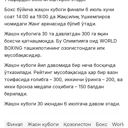
Бокс бўйича жаҳон кубоги финали 6 июль куни
соат 14:00 ва 19:00 да Жақсилиқ Ушкемпиров
номидаги Жанг аренасида бўлиб ўтади.
Жаҳон кубогига 30 та давлатдан 300 га яқин
боксчи қатнашмоқда. Бу Олимпияга оид WORLD
BOXING ташкилотининг Қозоғистондаги илк
мусобақасидир.
Жаҳон кубоги йил давомида бир неча босқичда
ўтказилади. Рейтинг мусобақасида ҳар бир вазн
тоифасида ғолибга – 300, иккинчи ўринга – 200, ва
икки бронза медали соҳибига – 150 балдан
берилади.
Жаҳон кубоги 30 июндан 6 июлгача давом этади.
Финал
Жаҳон кубоги
Қозоғистон
Бокс
World 