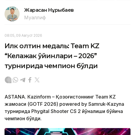
Жарасқан Нұрыбаев
Муаллиф
08:05, 09 Август 2026
Илк олтин медаль: Team KZ
“Келажак ўйинлари – 2026”
турнирида чемпион бўлди
ASTANА. Кazinform – Қозоғистоннинг Team KZ
жамоаси (GOTF 2026) powered by Samruk-Kazyna
турнирида Phygital Shooter CS 2 йўналиши бўйича
чемпион бўлди.