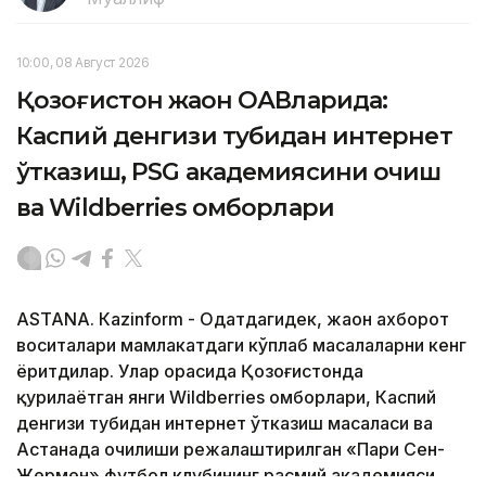
10:00, 08 Август 2026
Қозоғистон жаҳон ОАВларида:
Каспий денгизи тубидан интернет
ўтказиш, PSG академиясини очиш
ва Wildberries омборлари
ASTANА. Кazinform - Одатдагидек, жаҳон ахборот
воситалари мамлакатдаги кўплаб масалаларни кенг
ёритдилар. Улар орасида Қозоғистонда
қурилаётган янги Wildberries омборлари, Каспий
денгизи тубидан интернет ўтказиш масаласи ва
Астанада очилиши режалаштирилган «Пари Сен-
Жермен» футбол клубининг расмий академияси