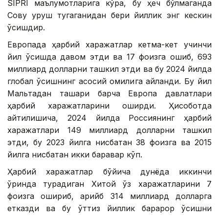
SIPRI маълумотларига кўра, бу ҳеч бўлмаганда
Совуқ уруш тугаганидан бери йиллик энг кескин
ўсишдир.
Европада ҳарбий харажатлар кетма-кет учинчи
йил ўсишда давом этди ва 17 фоизга ошиб, 693
миллиард долларни ташкил этди ва бу 2024 йилда
глобал ўсишнинг асосий омилига айланди. Бу йил
Мальтадан ташқари барча Европа давлатлари
ҳарбий харажатларини оширди. Ҳисоботда
айтилишича, 2024 йилда Россиянинг ҳарбий
харажатлари 149 миллиард долларни ташкил
этди, бу 2023 йилга нисбатан 38 фоизга ва 2015
йилга нисбатан икки баравар кўп.
Ҳарбий харажатлар бўйича дунёда иккинчи
ўринда турадиган Хитой ўз харажатларини 7
фоизга ошириб, қарийб 314 миллиард долларга
етказди ва бу ўттиз йиллик барқарор ўсишни