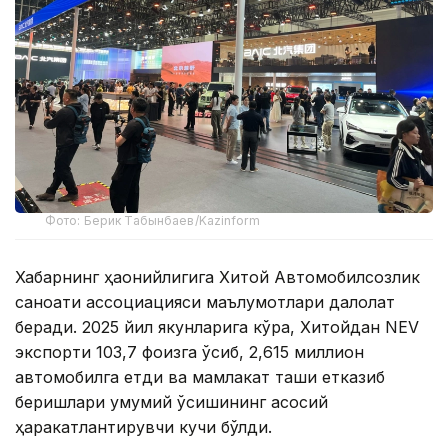
Фото: Берик Табынбаев/Kazinform
Хабарнинг ҳаққонийлигига Хитой Автомобилсозлик
саноати ассоциацияси маълумотлари далолат
беради. 2025 йил якунларига кўра, Хитойдан NEV
экспорти 103,7 фоизга ўсиб, 2,615 миллион
автомобилга етди ва мамлакат ташқи етказиб
беришлари умумий ўсишининг асосий
ҳаракатлантирувчи кучи бўлди.