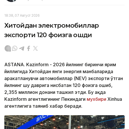
18:38, 07 Август 2026
Хитойдан электромобиллар
экспорти 120 фоизга ошди
ASTANA. Kazinform - 2026 йилнинг биринчи ярим
йиллигида Хитойдан янги энергия манбаларида
ҳаракатланувчи автомобиллар (NEV) экспорти ўтган
йилнинг шу даврига нисбатан 120 фоизга ошиб,
2,355 миллион донани ташкил этди. Бу ҳақда
Kazinform агентлигининг Пекиндаги
мухбири
Xinhua
агентлигига таяниб хабар беради.