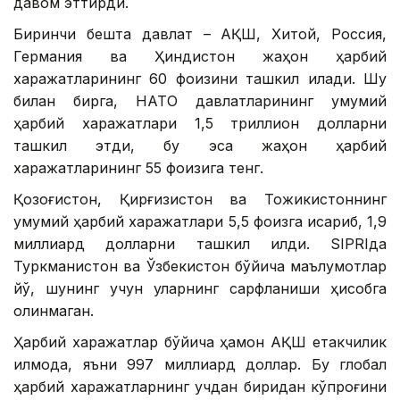
давом эттирди.
Биринчи бешта давлат – АҚШ, Хитой, Россия,
Германия ва Ҳиндистон жаҳон ҳарбий
харажатларининг 60 фоизини ташкил қилади. Шу
билан бирга, НАТО давлатларининг умумий
ҳарбий харажатлари 1,5 триллион долларни
ташкил этди, бу эса жаҳон ҳарбий
харажатларининг 55 фоизига тенг.
Қозоғистон, Қирғизистон ва Тожикистоннинг
умумий ҳарбий харажатлари 5,5 фоизга қисқариб, 1,9
миллиард долларни ташкил қилди. SIPRIда
Туркманистон ва Ўзбекистон бўйича маълумотлар
йўқ, шунинг учун уларнинг сарфланиши ҳисобга
олинмаган.
Ҳарбий харажатлар бўйича ҳамон АҚШ етакчилик
қилмоқда, яъни 997 миллиард доллар. Бу глобал
ҳарбий харажатларнинг учдан биридан кўпроғини