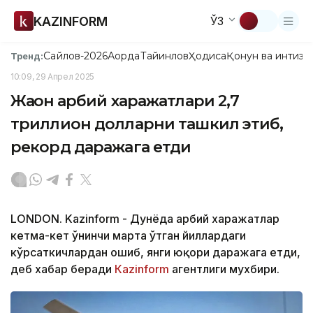
KAZINFORM
ЎЗ
Сайлов-2026
Ақорда
Тайинлов
Ҳодиса
Қонун ва интизо
Тренд:
10:09, 29 Апрел 2025
Жаҳон ҳарбий харажатлари 2,7
триллион долларни ташкил этиб,
рекорд даражага етди
LONDON. Kazinform - Дунёда ҳарбий харажатлар
кетма-кет ўнинчи марта ўтган йиллардаги
кўрсаткичлардан ошиб, янги юқори даражага етди,
деб хабар беради
Кazinform
агентлиги мухбири.