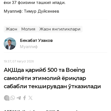
ёки 37 фоизини ташкил қилади.
Муаллиф: Тимур Дуйсекеев
Жаҳон
Молия
Жаҳон янгиликлари
Бекабат Узаков
Муаллиф
19:37, 07 Август 2026
АҚШда қарийб 500 та Boeing
самолёти эҳтимолий ёриқлар
сабабли текширувдан ўтказилади