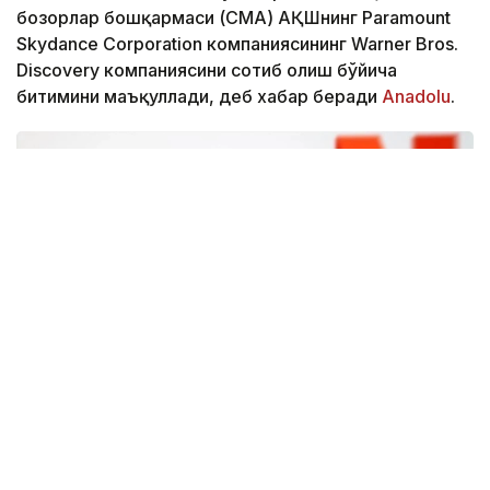
бозорлар бошқармаси (CМА) АҚШнинг Paramount
Skydance Corporation компаниясининг Warner Bros.
Discovery компаниясини сотиб олиш бўйича
битимини маъқуллади, деб хабар беради
Аnadolu
.
Фото: Аnadolu
CМА маълумотларига кўра, регулятор Paramount
Skydance томонидан Warner Bros. Discovery