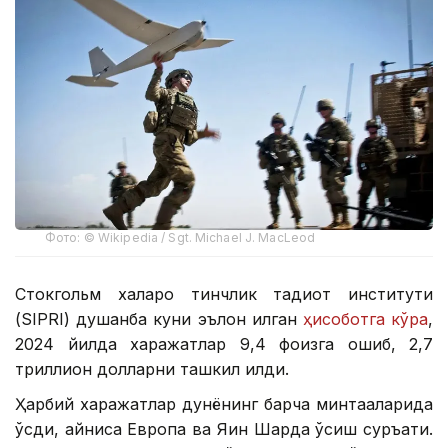
Фото: © Wikipedia / Sgt. Michael J. MacLeod
Стокгольм халқаро тинчлик тадқиқот институти
(SIPRI) душанба куни эълон қилган
ҳисоботга кўра
,
2024 йилда харажатлар 9,4 фоизга ошиб, 2,7
триллион долларни ташкил қилди.
Ҳарбий харажатлар дунёнинг барча минтақаларида
ўсди, айниқса Европа ва Яқин Шарқда ўсиш суръати.