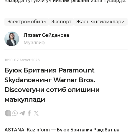
назарда тутувчи уч йиллик режани ишга туширди.
Электромобиль
Экспорт
Жаҳон янгиликлари
Ляззат Сейданова
Муаллиф
18:10, 07 Август 2026
Буюк Британия Paramount
Skydanceнинг Warner Bros.
Discoveryни сотиб олишини
маъқуллади
ASTANА. Кazinform — Буюк Британия Рақобат ва