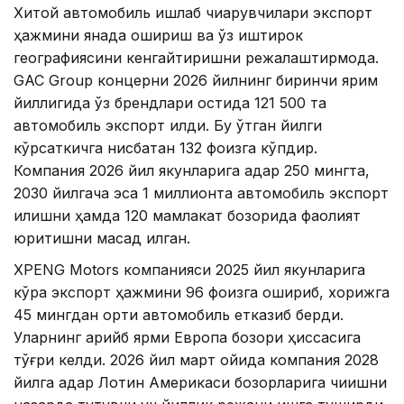
Хитой автомобиль ишлаб чиқарувчилари экспорт
ҳажмини янада ошириш ва ўз иштирок
географиясини кенгайтиришни режалаштирмоқда.
GAC Group концерни 2026 йилнинг биринчи ярим
йиллигида ўз брендлари остида 121 500 та
автомобиль экспорт қилди. Бу ўтган йилги
кўрсаткичга нисбатан 132 фоизга кўпдир.
Компания 2026 йил якунларига қадар 250 мингта,
2030 йилгача эса 1 миллионта автомобиль экспорт
қилишни ҳамда 120 мамлакат бозорида фаолият
юритишни мақсад қилган.
XPENG Motors компанияси 2025 йил якунларига
кўра экспорт ҳажмини 96 фоизга ошириб, хорижга
45 мингдан ортиқ автомобиль етказиб берди.
Уларнинг қарийб ярми Европа бозори ҳиссасига
тўғри келди. 2026 йил март ойида компания 2028
йилга қадар Лотин Америкаси бозорларига чиқишни