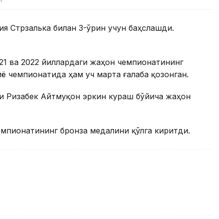
н
ия Стрзалька билан 3-ўрин учун баҳслашди.
21 ва 2022 йиллардаги жаҳон чемпионатининг
ё чемпионатида ҳам уч марта ғалаба қозонган.
си Ризабек Айтмуқон эркин кураш бўйича жаҳон
емпионатининг бронза медалини қўлга киритди.