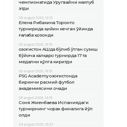
чемпионатида Уругвайни мағлуб
этди
06 avgust 2026, 12:10
Елена Рибакина Торонто
турнирида қийин кечган ўйинда
ғалаба қозонди
05 avgust 2026, 19:15
Қозоғистон АҚШда бўлиб ўтган сузиш
бўйича халқаро турнирда 17 та
медални қўлга киритди
05 avgust 2026, 16:15
PSG Academy Қозоғистонда
биринчи расмий футбол
академиясини очади
05 avgust 2026, 14:15
Соня Жиенбаева Испаниядаги
турнирнинг чорак финалига йўл
олди
04 avgust 2026, 15:37