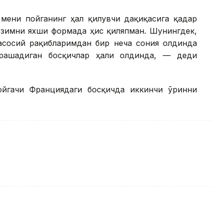
мени пойганинг ҳал қилувчи дақиқасига қадар
ўзимни яхши формада ҳис қиляпман. Шунингдек,
асосий рақибларимдан бир неча сония олдинда
урашадиган босқичлар ҳали олдинда, — деди
ойгачи Франциядаги босқичда иккинчи ўринни