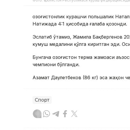
Фото: Қозоғистон Республикаси кураш федерациясида
Қозоғистонлик курашчи польшалик Натал
Натижада 4:1 ҳисобида ғалаба қозонди.
Эслатиб ўтамиз, Жамила Бақбергенов 20
кумуш медалини қўлга киритган эди. Оси
Бунгача Қозоғистон терма жамоаси аъзо
чемпиони бўлганди.
Азамат Даулетбеков (86 кг) эса жаҳон ч
Спорт