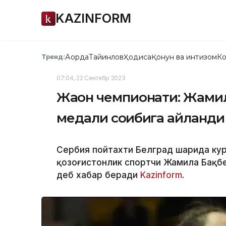
KAZINFORM
Ақорда
Тайинлов
Ҳодиса
Қонун ва интизом
Ко
Тренд:
07:04, 22 Сентябр 2023
Жаҳон чемпионати: Жами
медали соҳибига айланди
Сербия пойтахти Белград шаҳрида кур
қозоғистонлик спортчи Жамила Бақбер
деб хабар беради
Kazinform
.