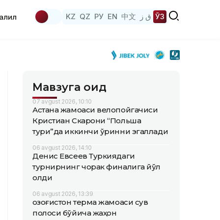
KZ
QZ
РУ
EN
中文
ق ز
ЎЗ
аҳлил
Мавзуга оид
07 avgust 2026, 10:10
Астана жамоаси велопойгачиси
Кристиан Скарони “Польша
тури”да иккинчи ўринни эгаллади
06 avgust 2026, 14:10
Денис Евсеев Туркиядаги
турнирнинг чорак финалига йўл
олди
06 avgust 2026, 13:39
Қозоғистон терма жамоаси сув
полоси бўйича жаҳон