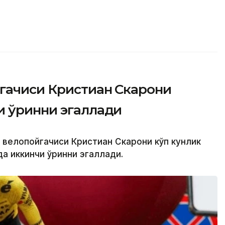
гачиси Кристиан Скарони
и ўринни эгаллади
 велопойгачиси Кристиан Скарони кўп кунлик
а иккинчи ўринни эгаллади.