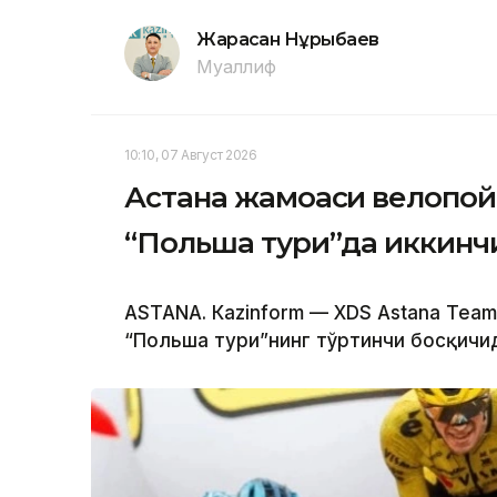
Жарасқан Нұрыбаев
Муаллиф
10:10, 07 Август 2026
Астана жамоаси велопой
“Польша тури”да иккинч
ASTANА. Кazinform — XDS Astana Team
“Польша тури”нинг тўртинчи босқичид