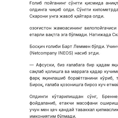
Ғолиб пойганинг сўнгги қисмида аниқ
олдинга чиқиб олди. Сўнгги километрд
Скарони унга жавоб қайтара олди.
Қозоғистон жамоасининг велопойгачиси
етарли вақтга эга бўлмади. Натижада Ск
Босқич ғолиби Барт Леммен бўлди. Учин
(Netcompany INEOS) насиб этди.
— Афсуски, биз ғалабага бир қадам я
сақлаб қолишга ва маррага қадар кучим
фарқ яқинлашиб бораётганини кўриб, 
Бироқ, ғалаба қозонишга бироз куч етма
Олдинги кўтарилишдан сўнг, Бренн
фойдаланиб, етакчи масофани ошириш
учун мен ҳеч қандай таваккал қилмасли
имкониятим бўлмади.