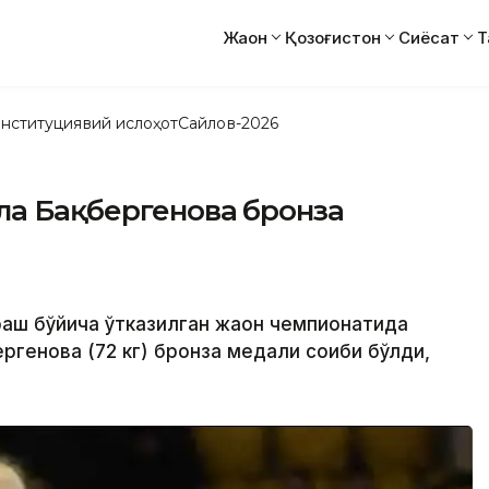
Жаҳон
Қозоғистон
Сиёсат
Т
нституциявий ислоҳот
Сайлов-2026
ла Бақбергенова бронза
аш бўйича ўтказилган жаҳон чемпионатида
генова (72 кг) бронза медали соҳиби бўлди,