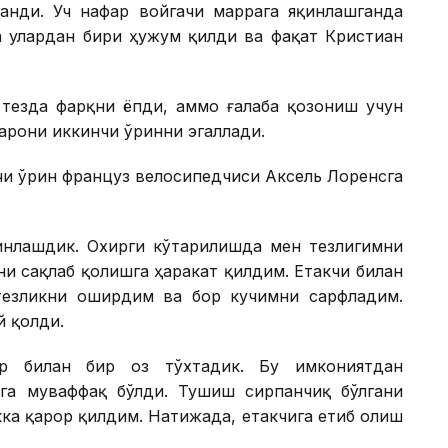
ланди. Уч нафар войгачи маррага яқинлашганда
а улардан бири ҳужум қилди ва фақат Кристиан
 тезда фарқни ёпди, аммо ғалаба қозониш учун
арони иккинчи ўринни эгаллади.
чи ўрин француз велосипедчиси Аксель Лоренсга
қинлашдик. Охирги кўтарилишда мен тезлигимни
ни сақлаб қолишга ҳаракат қилдим. Етакчи билан
тезликни оширдим ва бор кучимни сарфладим.
й қолди.
ер билан бир оз тўхтадик. Бу имкониятдан
га муваффақ бўлди. Тушиш сирпанчиқ бўлгани
кка қарор қилдим. Натижада, етакчига етиб олиш