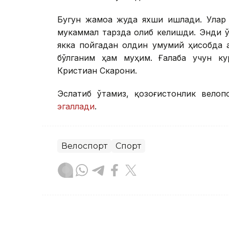
Бугун жамоа жуда яхши ишлади. Улар 
мукаммал тарзда олиб келишди. Энди 
якка пойгадан олдин умумий ҳисобда 
бўлганим ҳам муҳим. Ғалаба учун к
Кристиан Скарони.
Эслатиб ўтамиз, қозоғистонлик велоп
эгаллади
.
Велоспорт
Спорт
Бекабат Узаков