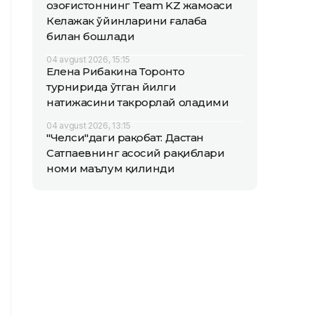
Қозоғистоннинг Team KZ жамоаси
Келажак ўйинларини ғалаба
билан бошлади
04 avgust 2026, 15:15
Елена Рибакина Торонто
турнирида ўтган йилги
натижасини такрорлай оладими
04 avgust 2026, 13:15
"Челси"даги рақобат: Дастан
Сатпаевнинг асосий рақиблари
номи маълум қилинди