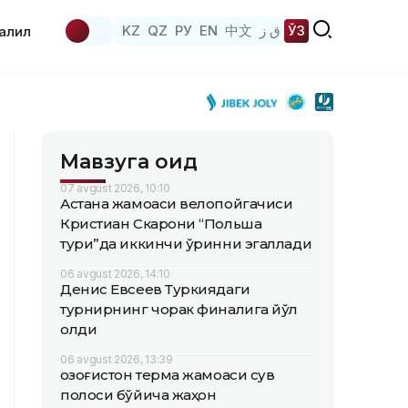
KZ
QZ
РУ
EN
中文
ق ز
ЎЗ
аҳлил
Мавзуга оид
07 avgust 2026, 10:10
Астана жамоаси велопойгачиси
Кристиан Скарони “Польша
тури”да иккинчи ўринни эгаллади
06 avgust 2026, 14:10
Денис Евсеев Туркиядаги
турнирнинг чорак финалига йўл
олди
06 avgust 2026, 13:39
Қозоғистон терма жамоаси сув
полоси бўйича жаҳон