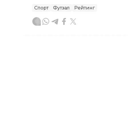
Спорт
Футзал
Рейтинг
Ляззат Сейданова
Муаллиф
15:09, 08 Апрел 2026
Футзал: Қозоғистон тер
ўйинларга тайёргарлик
ASTANА. Кazinform – Мамлакат футзал
Ақтау шаҳрида иккита ўртоқлик учра