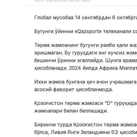
Фото: Kazakhstan Futsal Team
Глобал мусобақа 14 сентябрдан 6 октябрга
Бугунги ўйинни «Qazsport» телеканали 
Терма жамоанинг бугунги рақиби ҳали ж
эришмаган. Бу гуруҳдаги энг кучсиз жа
бешинчи ўринни эгаллайди. Шунга қарама
ҳисобланади. 2024 йилда Африка Миллат
Икки жамоа бунгача ҳеч қачон учрашмага
асосий фаворит ҳисобланмоқда.
Қозоғистон терма жамоаси “D” гуруҳида
жамоалари билан беллашади.
Биринчи турда Қозоғистон терма жамоас
бўлса, Ливия Янги Зеландияни 5:2 ҳисоби