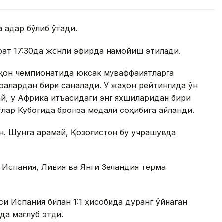
 қадар бўлиб ўтади.
соат 17:30да жонли эфирда намойиш этилади.
аҳон чемпионатида юксак муваффақиятларга
моалардан бири саналади. У жаҳон рейтингида ўн
й, у Африка қитъасидаги энг яхшиларидан бири
лар Кубогида бронза медали соҳибига айланди.
н. Шунга қарамай, Қозоғистон бу учрашувда
 Испания, Ливия ва Янги Зеландия терма
и Испания билан 1:1 ҳисобида дуранг ўйнаган
да мағлуб этди.