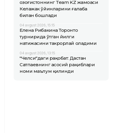
Қозоғистоннинг Team KZ жамоаси
Келажак ўйинларини ғалаба
билан бошлади
04 avgust 2026, 15:15
Елена Рибакина Торонто
турнирида ўтган йилги
натижасини такрорлай оладими
04 avgust 2026, 13:15
"Челси"даги рақобат: Дастан
Сатпаевнинг асосий рақиблари
номи маълум қилинди