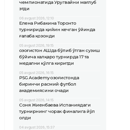
чемпионатида Уругвайни мағлуб
этди
06 avgust 2026, 12:10
Елена Рибакина Торонто
турнирида қийин кечган ўйинда
ғалаба қозонди
05 avgust 2026, 19:15
Қозоғистон АҚШда бўлиб ўтган сузиш
бўйича халқаро турнирда 17 та
медални қўлга киритди
05 avgust 2026, 16:15
PSG Academy Қозоғистонда
биринчи расмий футбол
академиясини очади
05 avgust 2026, 14:15
Соня Жиенбаева Испаниядаги
турнирнинг чорак финалига йўл
олди
04 avgust 2026, 15:37