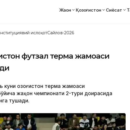
Жаҳон
Қозоғистон
Сиёсат
Т
нституциявий ислоҳот
Сайлов-2026
истон футзал терма жамоаси
йди
рь куни Қозоғистон терма жамоаси
бўйича жаҳон чемпионати 2-тури доирасида
нга тушади.