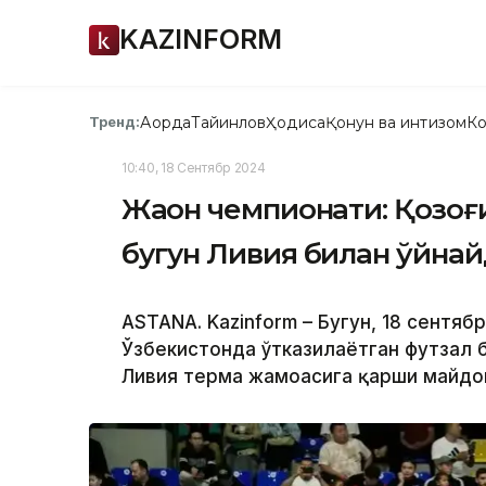
KAZINFORM
Ақорда
Тайинлов
Ҳодиса
Қонун ва интизом
Ко
Тренд:
10:40, 18 Сентябр 2024
Жаҳон чемпионати: Қозоғ
бугун Ливия билан ўйна
ASTANA. Kazinform – Бугун, 18 сентяб
Ўзбекистонда ўтказилаётган футзал 
Ливия терма жамоасига қарши майдо