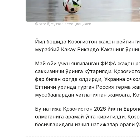
Фото: ҚР футзал ассоциацияси
Йил бошида Қозоғистон жаҳон рейтингида
мураббий Какау Рикардо Каканинг ўрнини
Май ойи учун янгиланган ФИФА жаҳон ре
саккизинчи ўринга кўтарилди. Қозоғист
фарқ билан ортда қолдирди, Украина очкол
Еттинчи ўринда турган Россия терма жам
мусобақалардан четлатилган жамоага, Қо
Бу натижа Қозоғистон 2026 йилги Европа
олмаганига қарамай қўлга киритилди. Қо
босқичларидаги изчил натижалар орқали 