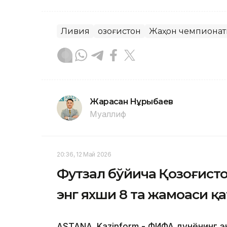
Ливия
Қозоғистон
Жаҳон чемпионат
Жарасқан Нұрыбаев
Муаллиф
20:36, 12 Май 2026
Футзал бўйича Қозоғист
энг яхши 8 та жамоаси қ
ASTANA. Kazinform - ФИФА дунёнинг 