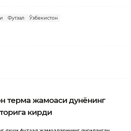
и
Футзал
Ўзбекистон
он терма жамоаси дунёнинг
аторига кирди
энг яхши футзал жамоаларининг янгиланган