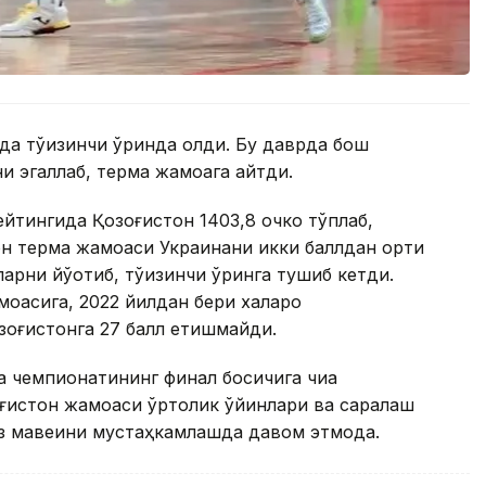
 тўққизинчи ўринда қолди. Бу даврда бош
 эгаллаб, терма жамоага қайтди.
йтингида Қозоғистон 1403,8 очко тўплаб,
он терма жамоаси Украинани икки баллдан ортиқ
арни йўқотиб, тўққизинчи ўринга тушиб кетди.
оасига, 2022 йилдан бери халқаро
зоғистонга 27 балл етишмайди.
 чемпионатининг финал босқичига чиқа
зоғистон жамоаси ўртоқлик ўйинлари ва саралаш
ўз мавқеини мустаҳкамлашда давом этмоқда.