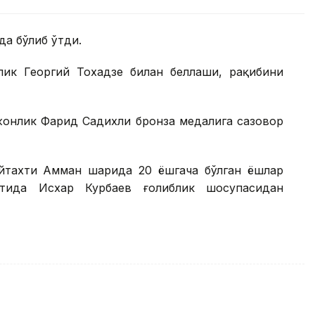
да бўлиб ўтди.
лик Георгий Тохадзе билан беллаши, рақибини
жонлик Фарид Садихли бронза медалига сазовор
тахти Амман шаҳрида 20 ёшгача бўлган ёшлар
атида Исхар Курбаев ғолиблик шоҳсупасидан