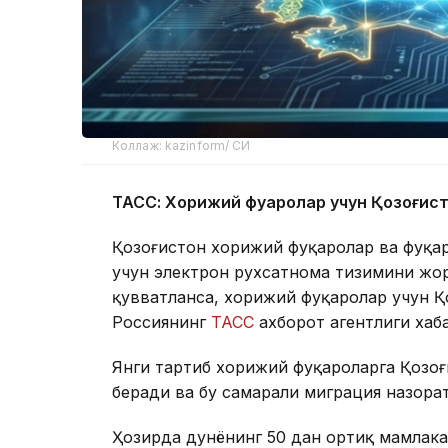
Коллаж: kazinform/ СИ
ТАСС: Хорижий фуқаролар учун Қозоғис
Қозоғистон хорижий фуқаролар ва фуқа
учун электрон рухсатнома тизимини жор
қувватланса, хорижий фуқаролар учун Қо
Россиянинг
ТАСС
ахборот агентлиги хаб
Янги тартиб хорижий фуқароларга Қозо
беради ва бу самарали миграция назора
Ҳозирда дунёнинг 50 дан ортиқ мамлака