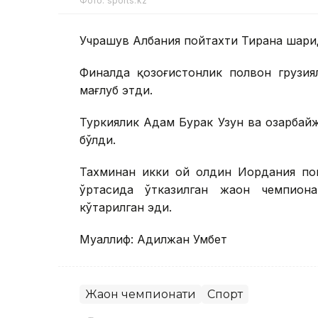
Фото: sports.kz
Учрашув Албания пойтахти Тирана шаҳри
Финалда қозоғистонлик полвон грузия
мағлуб этди.
Туркиялик Адам Бурак Узун ва озарбай
бўлди.
Тахминан икки ой олдин Иордания пой
ўртасида ўтказилган жаҳон чемпион
кўтарилган эди.
Муаллиф: Адилжан Умбет
Жаҳон чемпионати
Спорт