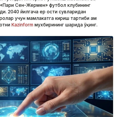
 «Пари Сен-Жермен» футбол клубининг
ди. 2040 йилгача ер ости сувларидан
олар учун мамлакатга кириш тартиби ҳам
мотни
Кazinform
мухбирининг шарҳида ўқинг.