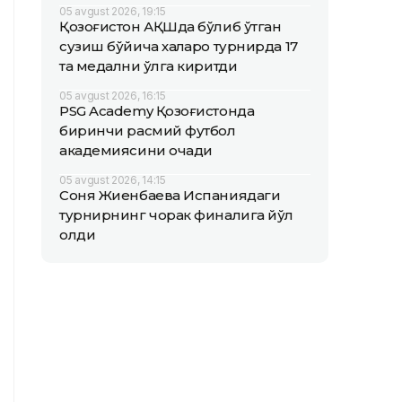
05 avgust 2026, 19:15
Қозоғистон АҚШда бўлиб ўтган
сузиш бўйича халқаро турнирда 17
та медални қўлга киритди
05 avgust 2026, 16:15
PSG Academy Қозоғистонда
биринчи расмий футбол
академиясини очади
05 avgust 2026, 14:15
Соня Жиенбаева Испаниядаги
турнирнинг чорак финалига йўл
олди