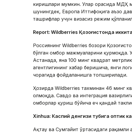
киришлари мумкин. Улар орасида МДҲ м
шунингдек, Европа Иттифоқига аъзо дав
ташрифлар учун визасиз режим қўллани
Report: Wildberries Қозоғистонда иккит
Россиянинг Wildberries бозори Қозоғис
бўлган омбор мажмуаларини қурмоқда. 
Астанада, яна 100 минг квадрат метрл
агентлигининг хабар беришича, янги ло
чорагида фойдаланишга топширилади.
Ҳозирда Wildberries тахминан 46 минг 
олмоқда. Савдо ва интеграция вазирлиги
омборлар қуриш бўйича ҳеч қандай такли
Xinhuа: Каспий денгизи тубига оптик к
Ақтау ва Сумгайит ўртасидаги рақамли 