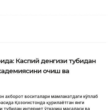
ида: Каспий денгизи тубидан
академиясини очиш ва
ҳон ахборот воситалари мамлакатдаги кўплаб
расида Қозоғистонда қурилаётган янги
зи тубидан интернет ўтказиш масаласи ва