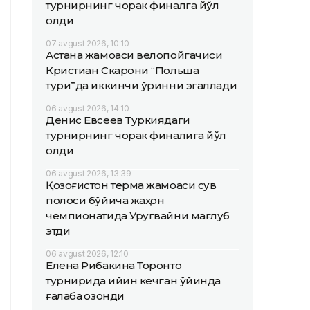
турнирнинг чорак финалга йўл
олди
07 avgust 2026, 10:10
Астана жамоаси велопойгачиси
Кристиан Скарони “Польша
тури”да иккинчи ўринни эгаллади
06 avgust 2026, 14:10
Денис Евсеев Туркиядаги
турнирнинг чорак финалига йўл
олди
06 avgust 2026, 13:39
Қозоғистон терма жамоаси сув
полоси бўйича жаҳон
чемпионатида Уругвайни мағлуб
этди
06 avgust 2026, 12:10
Елена Рибакина Торонто
турнирида қийин кечган ўйинда
ғалаба қозонди