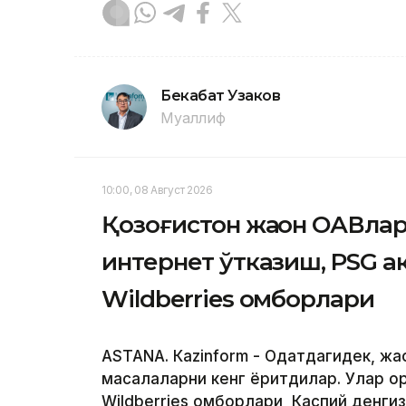
Бекабат Узаков
Муаллиф
10:00, 08 Август 2026
Қозоғистон жаҳон ОАВлар
интернет ўтказиш, PSG 
Wildberries омборлари
ASTANА. Кazinform - Одатдагидек, жа
масалаларни кенг ёритдилар. Улар о
Wildberries омборлари, Каспий денги