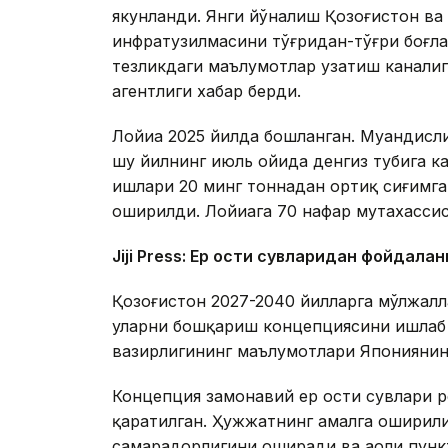
якунланди. Янги йўналиш Қозоғистон в
инфратузилмасини тўғридан-тўғри боғл
тезликдаги маълумотлар узатиш каналиг
агентлиги хабар берди.
Лойиҳа 2025 йилда бошланган. Муҳандисл
шу йилнинг июль ойида денгиз тубига 
ишлари 20 минг тоннадан ортиқ сиғимга
оширилди. Лойиҳага 70 нафар мутахасси
Jiji Press: Ер ости сувларидан фойдала
Қозоғистон 2027-2040 йилларга мўлжалл
уларни бошқариш концепциясини ишлаб 
вазирлигининг маълумотлари Японияни
Концепция замонавий ер ости сувлари 
қаратилган. Ҳужжатнинг амалга оширил
самарадорлигини оширади ва аҳоли пун