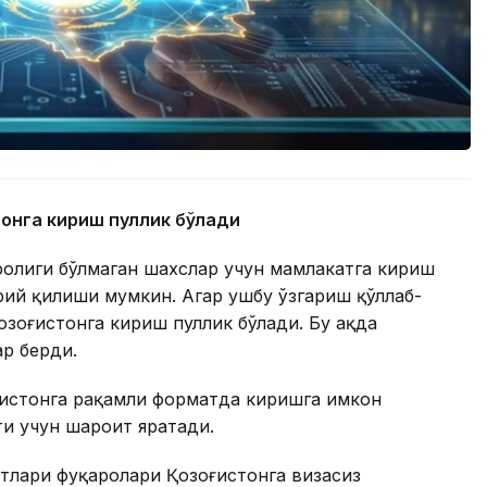
тонга кириш пуллик бўлади
ролиги бўлмаган шахслар учун мамлакатга кириш
ий қилиши мумкин. Агар ушбу ўзгариш қўллаб-
зоғистонга кириш пуллик бўлади. Бу ҳақда
ар берди.
ғистонга рақамли форматда киришга имкон
ти учун шароит яратади.
тлари фуқаролари Қозоғистонга визасиз