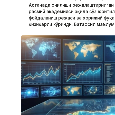
Астанада очилиши режалаштирилган
расмий академияси ҳақида сўз юритил
фойдаланиш режаси ва хорижий фуқар
қизиқарли кўринди. Батафсил маълу