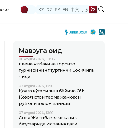
KZ
QZ
РУ
EN
中文
ق ز
ЎЗ
аҳлил
Мавзуга оид
08 avgust 2026, 08:35
Елена Рибакина Торонто
турнирининг тўртинчи босқичига
чиқди
07 avgust 2026, 19:10
Қояга кўтарилиш бўйича ОЧ:
Қозоғистон терма жамоаси
рўйхати эълон қилинди
07 avgust 2026, 13:10
Соня Жиенбаева яккалик
баҳсларида Испаниядаги