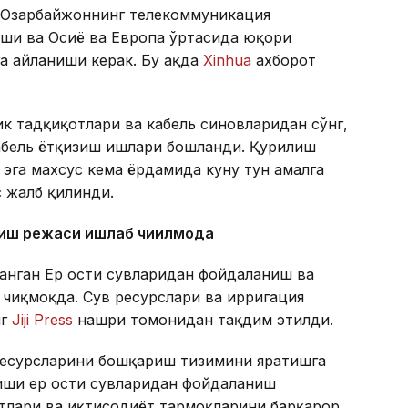
а Озарбайжоннинг телекоммуникация
аши ва Осиё ва Европа ўртасида юқори
а айланиши керак. Бу ҳақда
Xinhua
ахборот
ик тадқиқотлари ва кабель синовларидан сўнг,
кабель ётқизиш ишлари бошланди. Қурилиш
 эга махсус кема ёрдамида куну тун амалга
с жалб қилинди.
ниш режаси ишлаб чиқилмоқда
анган Ер ости сувларидан фойдаланиш ва
чиқмоқда. Сув ресурслари ва ирригация
нг
Jiji Press
нашри томонидан тақдим этилди.
ресурсларини бошқариш тизимини яратишга
иши ер ости сувларидан фойдаланиш
ктлари ва иқтисодиёт тармоқларини барқарор