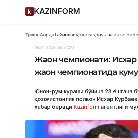
KAZINFORM
Ақорда
Тайинлов
Ҳодиса
Қонун ва интизом
Ко
Тренд:
09:32, 30 Октябр 2023
Жаҳон чемпионати: Исхар
жаҳон чемпионатида кум
Юнон-рум кураши бўйича 23 ёшгача б
қозоғистонлик полвон Исхар Курбаев 
хабар беради
Kazinform
агентлиги му