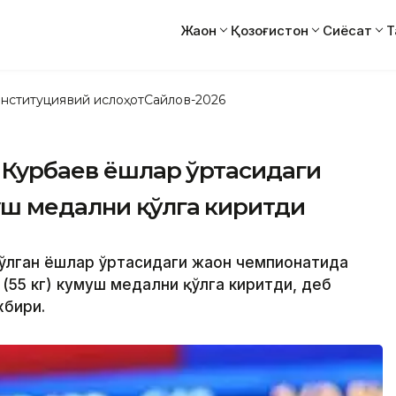
Жаҳон
Қозоғистон
Сиёсат
Т
нституциявий ислоҳот
Сайлов-2026
 Курбаев ёшлар ўртасидаги
уш медални қўлга киритди
ўлган ёшлар ўртасидаги жаҳон чемпионатида
(55 кг) кумуш медални қўлга киритди, деб
хбири.