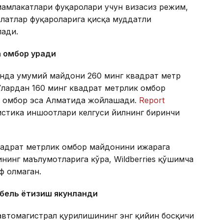
амлакатлари фуқаролари учун визасиз режим,
латлар фуқароларига қисқа муддатли
лади.
а омбор қуради
тонда умумий майдони 260 минг квадрат метр
Улардан 160 минг квадрат метрлик омбор
ик омбор эса Алматида жойлашади.
Report
гистика иншоотлари келгуси йилнинг биринчи
квадрат метрлик омбор майдонини ижарага
нинг маълумотларига кўра, Wildberries қўшимча
ф олмаган.
абель ётқизиш якунланди
автомагистрал қурилишининг энг қийин босқичи