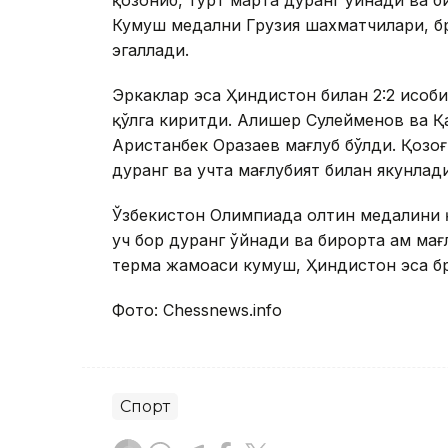
қозониб, тўрт марта дуранг ўйнади ва б
Кумуш медални Грузия шахматчилари, б
эгаллади.
Эркаклар эса Ҳиндистон билан 2:2 ҳисоб
қўлга киритди. Алишер Сулейменов ва Қа
Аристанбек Оразаев мағлуб бўлди. Қозо
дуранг ва учта мағлубият билан якунлади
Ўзбекистон Олимпиада олтин медалини қ
уч бор дуранг ўйнади ва бирорта ҳам ма
терма жамоаси кумуш, Ҳиндистон эса бр
Фото: Сhessnews.infо
Спорт