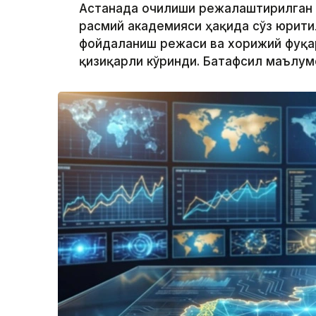
Астанада очилиши режалаштирилган
расмий академияси ҳақида сўз юрити
фойдаланиш режаси ва хорижий фуқа
қизиқарли кўринди. Батафсил маълу