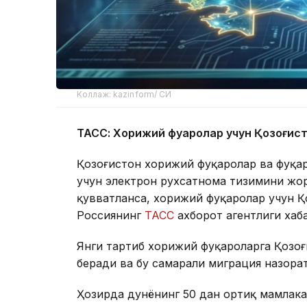
Коллаж: kazinform/ СИ
ТАСС: Хорижий фуқаролар учун Қозоғис
Қозоғистон хорижий фуқаролар ва фуқа
учун электрон рухсатнома тизимини жор
қувватланса, хорижий фуқаролар учун Қо
Россиянинг
ТАСС
ахборот агентлиги хаб
Янги тартиб хорижий фуқароларга Қозо
беради ва бу самарали миграция назора
Ҳозирда дунёнинг 50 дан ортиқ мамлака