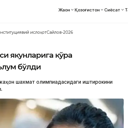
Жаҳон
Қозоғистон
Сиёсат
Т
нституциявий ислоҳот
Сайлов-2026
си якунларига кўра
ълум бўлди
тунжаҳон шахмат олимпиадасидаги иштирокини
.