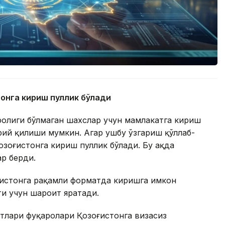
тонга кириш пуллик бўлади
ролиги бўлмаган шахслар учун мамлакатга кириш
ий қилиши мумкин. Агар ушбу ўзгариш қўллаб-
зоғистонга кириш пуллик бўлади. Бу ҳақда
ар берди.
ғистонга рақамли форматда киришга имкон
ти учун шароит яратади.
тлари фуқаролари Қозоғистонга визасиз