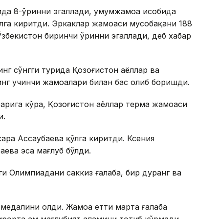
да 8-ўринни эгаллади, умумжамоа ҳисобида
лга киритди. Эркаклар жамоаси мусобақани 188
Ўзбекистон биринчи ўринни эгаллади, деб хабар
нг сўнгги турида Қозоғистон аёллар ва
г учинчи жамоалари билан баҳс олиб боришди.
арига кўра, Қозоғистон аёллар терма жамоаси
и.
ара Ассаубаева қўлга киритди. Ксения
аева эса мағлуб бўлди.
 Олимпиадани саккиз ғалаба, бир дуранг ва
медалини олди. Жамоа етти марта ғалаба