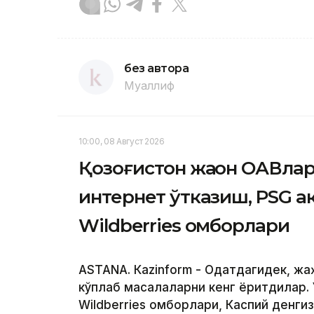
без автора
Муаллиф
10:00, 08 Август 2026
Қозоғистон жаҳон ОАВлар
интернет ўтказиш, PSG 
Wildberries омборлари
ASTANА. Кazinform - Одатдагидек, ж
кўплаб масалаларни кенг ёритдилар. 
Wildberries омборлари, Каспий денги