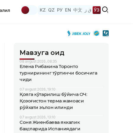
KZ
QZ
РУ
EN
中文
ق ز
ЎЗ
аҳлил
Мавзуга оид
08 avgust 2026, 08:35
Елена Рибакина Торонто
турнирининг тўртинчи босқичига
чиқди
07 avgust 2026, 19:10
Қояга кўтарилиш бўйича ОЧ:
Қозоғистон терма жамоаси
рўйхати эълон қилинди
07 avgust 2026, 13:10
Соня Жиенбаева яккалик
баҳсларида Испаниядаги