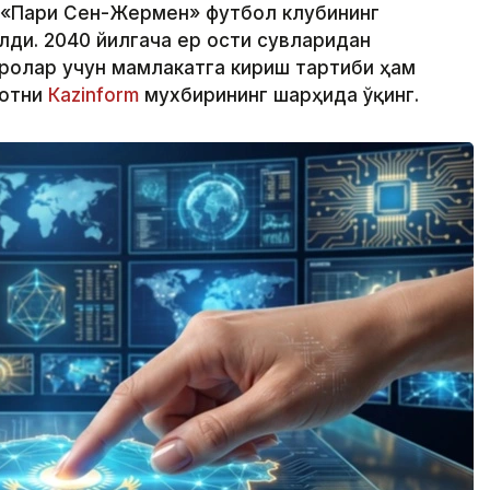
 «Пари Сен-Жермен» футбол клубининг
лди. 2040 йилгача ер ости сувларидан
ролар учун мамлакатга кириш тартиби ҳам
мотни
Кazinform
мухбирининг шарҳида ўқинг.