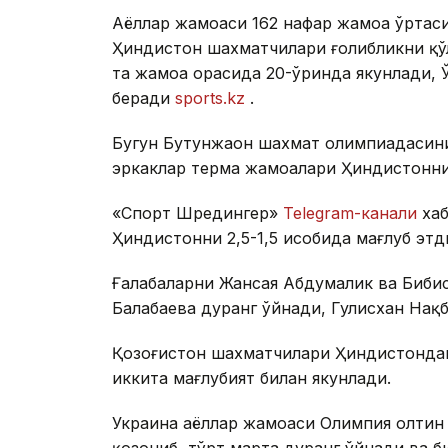
Аёллар жамоаси 162 нафар жамоа ўртаси
Ҳиндистон шахматчилари ғолибликни қў
та жамоа орасида 20-ўринда якунлади, 
беради
sports.kz
.
Бугун Бутунжаҳон шахмат олимпиадасини
эркаклар терма жамоалари Ҳиндистоннин
«Спорт Шредингер»
Telegram-канали
хаб
Ҳиндистонни 2,5-1,5 ҳисобида мағлуб этд
Ғалабаларни Жансая Абдумалик ва Бибис
Балабаева дуранг ўйнади, Гулисхан Нақб
Қозоғистон шахматчилари Ҳиндистондаги
иккита мағлубият билан якунлади.
Украина аёллар жамоаси Олимпия олтин 