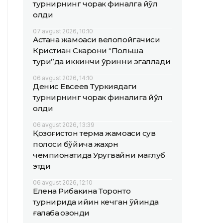
турнирнинг чорак финалга йўл
олди
07 avgust 2026, 10:10
Астана жамоаси велопойгачиси
Кристиан Скарони “Польша
тури”да иккинчи ўринни эгаллади
06 avgust 2026, 14:10
Денис Евсеев Туркиядаги
турнирнинг чорак финалига йўл
олди
06 avgust 2026, 13:39
Қозоғистон терма жамоаси сув
полоси бўйича жаҳон
чемпионатида Уругвайни мағлуб
этди
06 avgust 2026, 12:10
Елена Рибакина Торонто
турнирида қийин кечган ўйинда
ғалаба қозонди