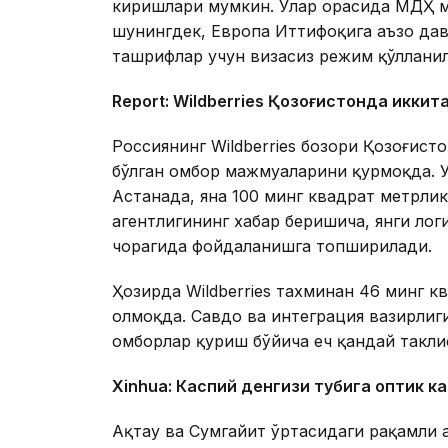
киришлари мумкин. Улар орасида МДҲ м
шунингдек, Европа Иттифоқига аъзо дав
ташрифлар учун визасиз режим қўллани
Report: Wildberries Қозоғистонда иккит
Россиянинг Wildberries бозори Қозоғис
бўлган омбор мажмуаларини қурмоқда. 
Астанада, яна 100 минг квадрат метрл
агентлигининг хабар беришича, янги ло
чорагида фойдаланишга топширилади.
Ҳозирда Wildberries тахминан 46 минг 
олмоқда. Савдо ва интеграция вазирлиги
омборлар қуриш бўйича ҳеч қандай такли
Xinhuа: Каспий денгизи тубига оптик к
Ақтау ва Сумгайит ўртасидаги рақамли 