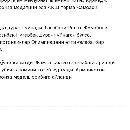
ирорта ҳам мағлубият аламини тотиб кўрмади.
ронза медалини эса АҚШ терма жамоаси
ида дуранг ўйнади. Ғалабани Ринат Жумабоев
зибек Нўгербек дуранг ўйнаган бўлса,
ғистонликлар Олимпиадани етти ғалаба, бир
.
ўлга киритди. Жамоа саккизта ғалабага эришди,
ғлубият аламини тотиб кўрмади. Арманистон
онза медаль соҳибига айланди