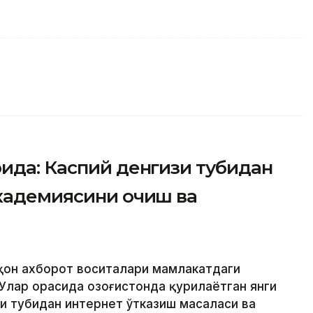
ида: Каспий денгизи тубидан
академиясини очиш ва
аҳон ахборот воситалари мамлакатдаги
Улар орасида Қозоғистонда қурилаётган янги
зи тубидан интернет ўтказиш масаласи ва