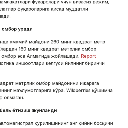
амлакатлари фуқаролари учун визасиз режим,
латлар фуқароларига қисқа муддатли
лади.
а омбор қуради
тонда умумий майдони 260 минг квадрат метр
Улардан 160 минг квадрат метрлик омбор
ик омбор эса Алматида жойлашади.
Report
гистика иншоотлари келгуси йилнинг биринчи
квадрат метрлик омбор майдонини ижарага
нинг маълумотларига кўра, Wildberries қўшимча
ф олмаган.
абель ётқизиш якунланди
автомагистрал қурилишининг энг қийин босқичи