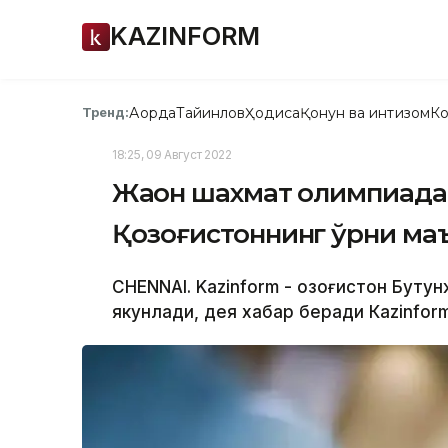
KAZINFORM
Ақорда
Тайинлов
Ҳодиса
Қонун ва интизом
Ко
Тренд:
18:25, 09 Август 2022
Жаҳон шахмат олимпиада
Қозоғистоннинг ўрни ма
CHENNAI. Kazinform - Қозоғистон Бу
якунлади, дея хабар беради Кazinform