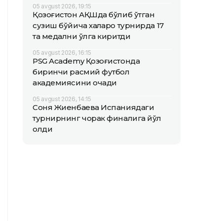
05 avgust 2026, 19:15
Қозоғистон АҚШда бўлиб ўтган
сузиш бўйича халқаро турнирда 17
та медални қўлга киритди
05 avgust 2026, 16:15
PSG Academy Қозоғистонда
биринчи расмий футбол
академиясини очади
05 avgust 2026, 14:15
Соня Жиенбаева Испаниядаги
турнирнинг чорак финалига йўл
олди