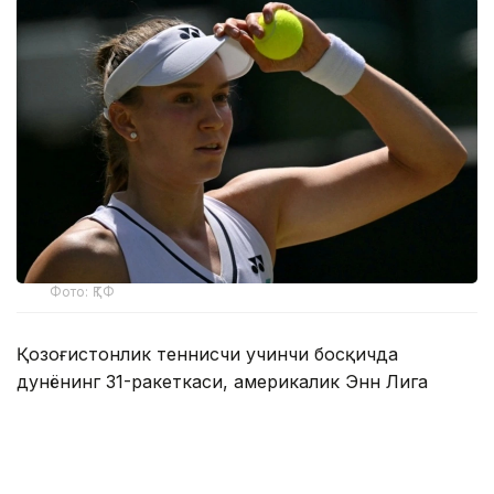
Фото: ҚТФ
Қозоғистонлик теннисчи учинчи босқичда
дунёнинг 31-ракеткаси, америкалик Энн Лига
қарши ўз маҳоратини намойиш этди.
Бу икки спортчи ўртасидаги биринчи учрашув
эди.