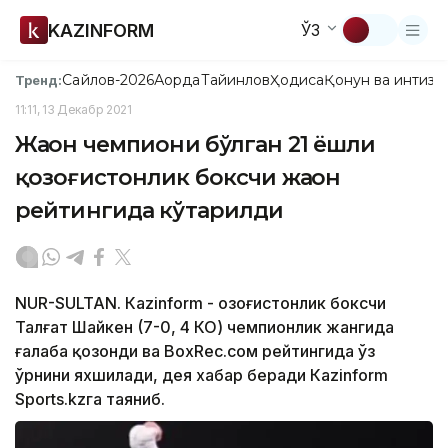
KAZINFORM
ЎЗ
Сайлов-2026
Ақорда
Тайинлов
Ҳодиса
Қонун ва интизо
Тренд:
11:11, 13 Декабр 2021
Жаҳон чемпиони бўлган 21 ёшли
қозоғистонлик боксчи жаҳон
рейтингида кўтарилди
NUR-SULTAN. Кazinform - Қозоғистонлик боксчи
Талғат Шайкен (7-0, 4 КО) чемпионлик жангида
ғалаба қозонди ва BoxRec.cом рейтингида ўз
ўрнини яхшилади, дея хабар беради Кazinform
Sports.kzга таяниб.