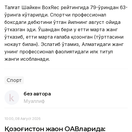
Талғат Шайкен BохRеc рейтингида 79-ўриндан 63-
ўринга кўтарилди. Спортчи профессионал
боксдаги дебютини ўтган йилнинг август ойида
ўтказган эди. Ўшандан бери у етти марта жанг
ўтказиб, етти марта ғалаба қозонган (тўрттасини
нокаут билан). Эслатиб ўтамиз, Алматидаги жанг
унинг профессионал фаолиятидаги илк титул
жанги ҳисобланади.
Спорт
без автора
Муаллиф
10:00, 08 Август 2026
Қозоғистон жаҳон ОАВларида: