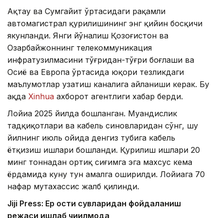
Ақтау ва Сумгайит ўртасидаги рақамли
автомагистрал қурилишининг энг қийин босқичи
якунланди. Янги йўналиш Қозоғистон ва
Озарбайжоннинг телекоммуникация
инфратузилмасини тўғридан-тўғри боғлаши ва
Осиё ва Европа ўртасида юқори тезликдаги
маълумотлар узатиш каналига айланиши керак. Бу
ҳақда
Xinhua
ахборот агентлиги хабар берди.
Лойиҳа 2025 йилда бошланган. Муҳандислик
тадқиқотлари ва кабель синовларидан сўнг, шу
йилнинг июль ойида денгиз тубига кабель
ётқизиш ишлари бошланди. Қурилиш ишлари 20
минг тоннадан ортиқ сиғимга эга махсус кема
ёрдамида куну тун амалга оширилди. Лойиҳага 70
нафар мутахассис жалб қилинди.
Jiji Press: Ер ости сувларидан фойдаланиш
режаси ишлаб чиқилмоқда