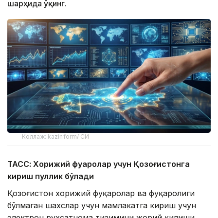
шарҳида ўқинг.
Коллаж: kazinform/ СИ
ТАСС: Хорижий фуқаролар учун Қозоғистонга
кириш пуллик бўлади
Қозоғистон хорижий фуқаролар ва фуқаролиги
бўлмаган шахслар учун мамлакатга кириш учун
электрон рухсатнома тизимини жорий қилиши