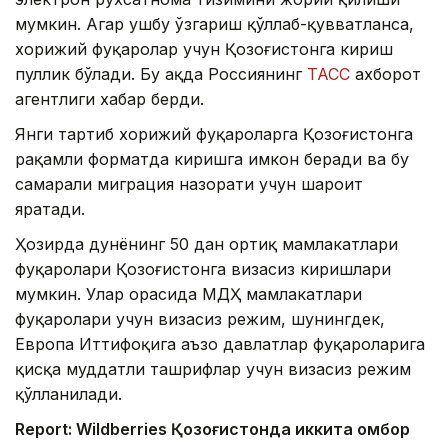
мумкин. Агар ушбу ўзгариш қўллаб-қувватланса,
хорижий фуқаролар учун Қозоғистонга кириш
пуллик бўлади. Бу ҳақда Россиянинг
ТАСС
ахборот
агентлиги хабар берди.
Янги тартиб хорижий фуқароларга Қозоғистонга
рақамли форматда киришга имкон беради ва бу
самарали миграция назорати учун шароит
яратади.
Ҳозирда дунёнинг 50 дан ортиқ мамлакатлари
фуқаролари Қозоғистонга визасиз киришлари
мумкин. Улар орасида МДҲ мамлакатлари
фуқаролари учун визасиз режим, шунингдек,
Европа Иттифоқига аъзо давлатлар фуқароларига
қисқа муддатли ташрифлар учун визасиз режим
қўлланилади.
Report: Wildberries Қозоғистонда иккита омбор