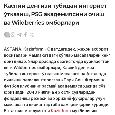
Каспий денгизи тубидан интернет
ўтказиш, PSG академиясини очиш
ва Wildberries омборлари
ASTANА. Кazinform - Одатдагидек, жаҳон ахборот
воситалари мамлакатдаги кўплаб масалаларни кенг
ёритдилар. Улар орасида Қозоғистонда қурилаётган
янги Wildberries омборлари, Каспий денгизи
тубидан интернет ўтказиш масаласи ва Астанада
очилиши режалаштирилган «Пари Сен-Жермен»
футбол клубининг расмий академияси ҳақида сўз
юритилди. 2040 йилгача ер ости сувларидан
фойдаланиш режаси ва хорижий фуқаролар учун
мамлакатга кириш тартиби ҳам қизиқарли кўринди.
Батафсил маълумотни
Кazinform
мухбирининг