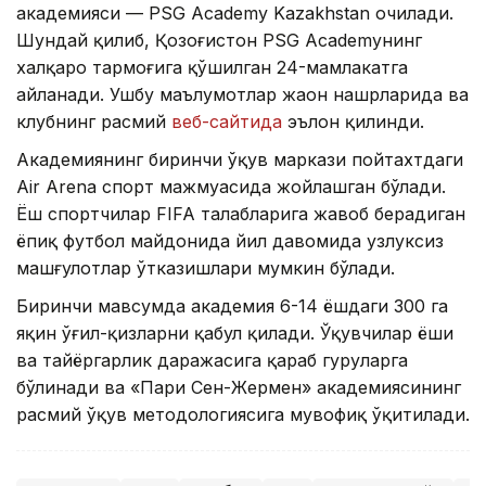
академияси — PSG Academy Kazakhstan очилади.
Шундай қилиб, Қозоғистон PSG Academyнинг
халқаро тармоғига қўшилган 24-мамлакатга
айланади. Ушбу маълумотлар жаҳон нашрларида ва
клубнинг расмий
веб-сайтида
эълон қилинди.
Академиянинг биринчи ўқув маркази пойтахтдаги
Air Arena спорт мажмуасида жойлашган бўлади.
Ёш спортчилар FIFA талабларига жавоб берадиган
ёпиқ футбол майдонида йил давомида узлуксиз
машғулотлар ўтказишлари мумкин бўлади.
Биринчи мавсумда академия 6-14 ёшдаги 300 га
яқин ўғил-қизларни қабул қилади. Ўқувчилар ёши
ва тайёргарлик даражасига қараб гуруҳларга
бўлинади ва «Пари Сен-Жермен» академиясининг
расмий ўқув методологиясига мувофиқ ўқитилади.