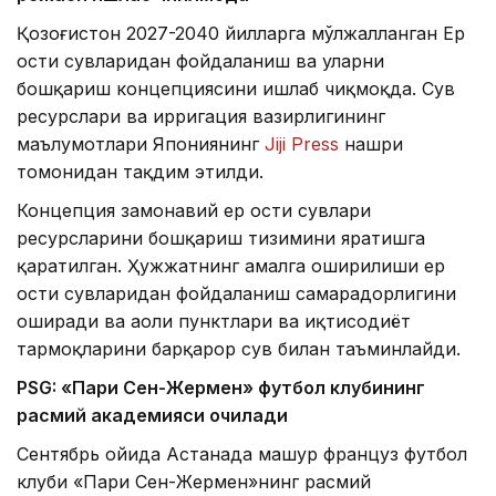
Қозоғистон 2027-2040 йилларга мўлжалланган Ер
ости сувларидан фойдаланиш ва уларни
бошқариш концепциясини ишлаб чиқмоқда. Сув
ресурслари ва ирригация вазирлигининг
маълумотлари Япониянинг
Jiji Press
нашри
томонидан тақдим этилди.
Концепция замонавий ер ости сувлари
ресурсларини бошқариш тизимини яратишга
қаратилган. Ҳужжатнинг амалга оширилиши ер
ости сувларидан фойдаланиш самарадорлигини
оширади ва аҳоли пунктлари ва иқтисодиёт
тармоқларини барқарор сув билан таъминлайди.
PSG: «Пари Сен-Жермен» футбол клубининг
расмий академияси очилади
Сентябрь ойида Астанада машҳур француз футбол
клуби «Пари Сен-Жермен»нинг расмий