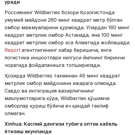
қуради
Россиянинг Wildberries бозори Қозоғистонда
умумий майдони 260 минг квадрат метр бўлган
омбор мажмуаларини қурмоқда. Улардан 160 минг
квадрат метрлик омбор Астанада, яна 100 минг
квадрат метрлик омбор эса Алматида жойлашади.
Report
агентлигининг хабар беришича, янги
логистика иншоотлари келгуси йилнинг биринчи
чорагида фойдаланишга топширилади.
Ҳозирда Wildberries тахминан 46 минг квадрат
метрлик омбор майдонини ижарага олмоқда.
Савдо ва интеграция вазирлигининг
маълумотларига кўра, Wildberries қўшимча
омборлар қуриш бўйича ҳеч қандай таклиф
олмаган.
Xinhuа: Каспий денгизи тубига оптик кабель
ётқизиш якунланди