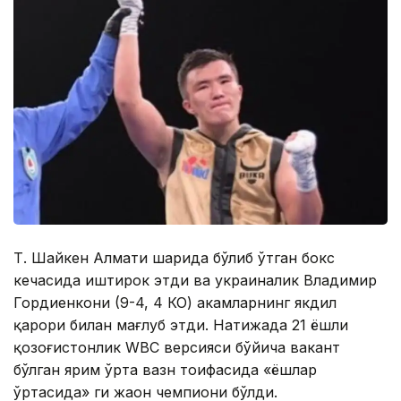
Т. Шайкен Алмати шаҳрида бўлиб ўтган бокс
кечасида иштирок этди ва украиналик Владимир
Гордиенкони (9-4, 4 КО) ҳакамларнинг якдил
қарори билан мағлуб этди. Натижада 21 ёшли
қозоғистонлик WBC версияси бўйича вакант
бўлган ярим ўрта вазн тоифасида «ёшлар
ўртасида» ги жаҳон чемпиони бўлди.