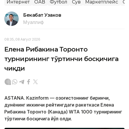
Интернет
ОАВ
Футбол
Сув
Маркетплейс
Сп
Бекабат Узаков
Муаллиф
08:35, 08 Август 2026
Елена Рибакина Торонто
турнирининг тўртинчи босқичига
чиқди
ASTANА. Кazinform — Қозоғистоннинг биринчи,
дунёнинг иккинчи рейтингдаги ракеткаси Елена
Рибакина Торонто (Канада) WТА 1000 турнирининг
тўртинчи босқичига йўл олди.