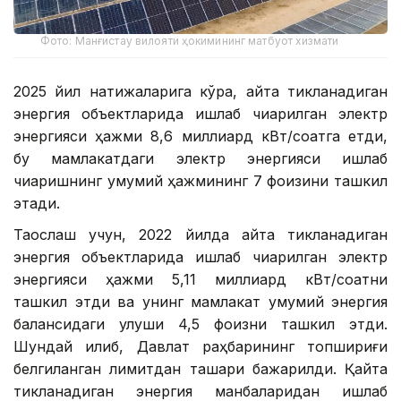
Фото: Манғистау вилояти ҳокимининг матбуот хизмати
2025 йил натижаларига кўра, қайта тикланадиган
энергия объектларида ишлаб чиқарилган электр
энергияси ҳажми 8,6 миллиард кВт/соатга етди,
бу мамлакатдаги электр энергияси ишлаб
чиқаришнинг умумий ҳажмининг 7 фоизини ташкил
этади.
Таққослаш учун, 2022 йилда қайта тикланадиган
энергия объектларида ишлаб чиқарилган электр
энергияси ҳажми 5,11 миллиард кВт/соатни
ташкил этди ва унинг мамлакат умумий энергия
балансидаги улуши 4,5 фоизни ташкил этди.
Шундай қилиб, Давлат раҳбарининг топшириғи
белгиланган лимитдан ташқари бажарилди. Қайта
тикланадиган энергия манбаларидан ишлаб