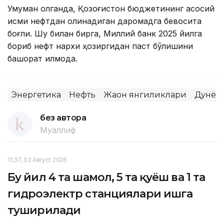
Умуман олганда, Қозоғистон бюджетининг асосий
қисми нефтдан олинадиган даромадга бевосита
боғлиқ. Шу билан бирга, Миллий банк 2025 йилга
бориб нефт нархи ҳозиргидан паст бўлишини
башорат қилмоқда.
Энергетика
Нефть
Жаҳон янгиликлари
Дунё
без автора
Муаллиф
11:37, 03 Август 2026
Бу йил 4 та шамол, 5 та қуёш ва 1 та
гидроэлектр станциялари ишга
туширилади