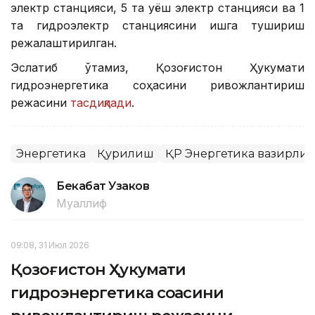
электр станцияси, 5 та қуёш электр станцияси ва 1
та гидроэлектр станциясини ишга тушириш
режалаштирилган.
Эслатиб ўтамиз, Қозоғистон Ҳукумати
гидроэнергетика соҳасини ривожлантириш
режасини
тасдиқлади
.
Энергетика
Қурилиш
ҚР Энергетика вазирли
Бекабат Узаков
Муаллиф
09:08, 31 Июл 2026
Қозоғистон Ҳукумати
гидроэнергетика соҳасини