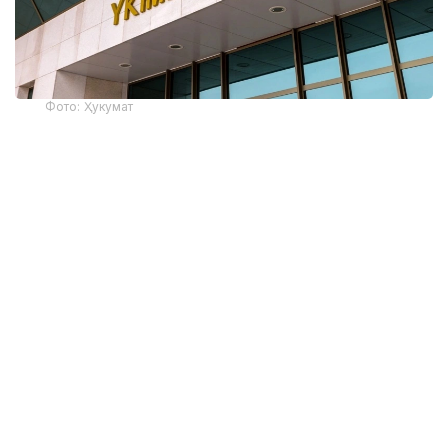
Фото: Ҳукумат
Бош вазир Олжас Бектенов тегишли қарорни
имзолади.
Ҳужжат мамлакат гидроэнергетика салоҳиятини
ривожлантиришга ягона узоқ муддатли ёндашувни
шакллантиради. Келажакдаги иншоотларни
тайёрлашда сув ресурсларининг мавжудлиги,
энергетика тизимининг эҳтиёжлари, техник
имкониятлар, экологик чекловлар ва
инвестицияларни жалб қилиш шартлари ҳисобга
олинади.