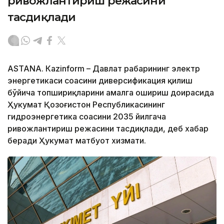
ривожлантириш режасини
тасдиқлади
ASTANА. Кazinform – Давлат раҳбарининг электр
энергетикаси соҳасини диверсификация қилиш
бўйича топшириқларини амалга ошириш доирасида
Ҳукумат Қозоғистон Республикасининг
гидроэнергетика соҳасини 2035 йилгача
ривожлантириш режасини тасдиқлади, деб хабар
беради Ҳукумат матбуот хизмати.