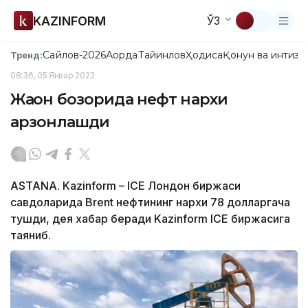
KAZINFORM
ЎЗ
Сайлов-2026
Ақорда
Тайинлов
Ҳодиса
Қонун ва интизо
Тренд:
08:36, 05 Январ 2023
Жаҳон бозорида нефт нархи
арзонлашди
ASTANA. Kazinform – ICE Лондон биржаси
савдоларида Brent нефтининг нархи 78 долларгача
тушди, дея хабар беради Kazinform ICE биржасига
таяниб.