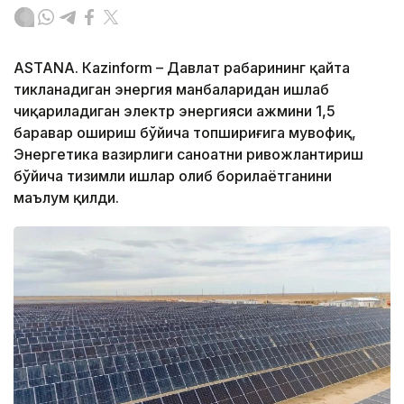
ASTANА. Кazinform – Давлат раҳбарининг қайта
тикланадиган энергия манбаларидан ишлаб
чиқариладиган электр энергияси ҳажмини 1,5
баравар ошириш бўйича топшириғига мувофиқ,
Энергетика вазирлиги саноатни ривожлантириш
бўйича тизимли ишлар олиб борилаётганини
маълум қилди.