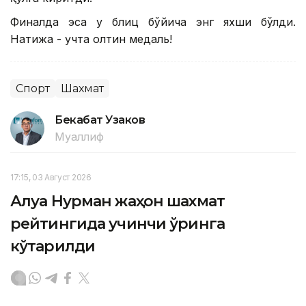
Финалда эса у блиц бўйича энг яхши бўлди.
Натижа - учта олтин медаль!
Спорт
Шахмат
Бекабат Узаков
Муаллиф
17:15, 03 Август 2026
Алуа Нурман жаҳон шахмат
рейтингида учинчи ўринга
кўтарилди