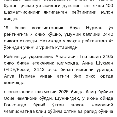
бўлган қизлар ўртасидаги дунёнинг энг яхши 100
шахматчисининг янгиланган рейтингини эълон
қилди.
19 ёшли қозоғистонлик Алуа Нурман ўз
рейтингига 7 очко қўшиб, умумий баллини 2442
очкога етказди. Натижада у жаҳон рейтингида 4-
ўриндан учинчи ўринга кўтарилди.
Рейтингда украиналик Анастасия Гнатишин 2465
очко билан етакчилик қилмоқда. Анна Шухман
(FIDE/Ресей) 2443 очко билан иккинчи ўринда.
Алуа Нурман ундан атиги бир очко ортда
қолмоқда.
Қозоғистонлик шахматчи 2025 йилда блиц бўйича
Осиё чемпиони бўлди. Шунингдек, у июнь ойида
Гонконгда бўлиб ўтган жаҳон жамоавий
чемпионатида блиц бўйича олтин ва рапид бўйича