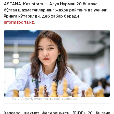
ASTANА. Кazinform — Алуа Нурман 20 ёшгача
бўлган шахматчиларнинг жаҳон рейтингида учинчи
ўринга кўтарилди, деб хабар беради
Informsports.kz
.
Фото: Алуа Нурманнинг шахсий архивидан
Халқаро шахмат федерацияси (FIDE) 20 ёшгача