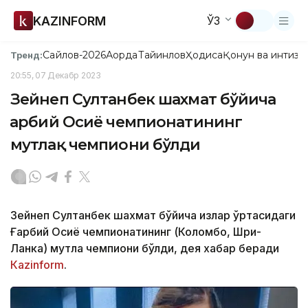
KAZINFORM
ЎЗ
Сайлов-2026
Ақорда
Тайинлов
Ҳодиса
Қонун ва интизо
Тренд:
20:55, 07 Декабр 2023
Зейнеп Султанбек шахмат бўйича
Ғарбий Осиё чемпионатининг
мутлақ чемпиони бўлди
Зейнеп Султанбек шахмат бўйича қизлар ўртасидаги
Ғарбий Осиё чемпионатининг (Коломбо, Шри-
Ланка) мутлақ чемпиони бўлди, дея хабар беради
Каzinform
.