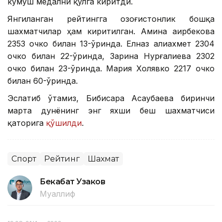
кумуш медални қўлга киритди.
Янгиланган рейтингга Қозоғистонлик бошқа
шахматчилар ҳам киритилган. Амина Қаирбекова
2353 очко билан 13-ўринда. Елназ Қалиахмет 2304
очко билан 22-ўринда, Зарина Нурғалиева 2302
очко билан 23-ўринда. Мария Холявко 2217 очко
билан 60-ўринда.
Эслатиб ўтамиз, Бибисара Асаубаева биринчи
марта дунёнинг энг яхши беш шахматчиси
қаторига
қўшилди
.
Спорт
Рейтинг
Шахмат
Бекабат Узаков
Муаллиф