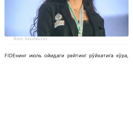
Фото: Kazchess.kz
FIDEнинг июль ойидаги рейтинг рўйхатига кўра,
22 ёшли қозоғистонлик гроссмейстер 2538
рейтинг очкосини тўплади ва аввалги рейтингига
нисбатан икки поғона юқорилади.
Шундай қилиб, Асаубаева ўз фаолиятида биринчи
марта дунёнинг энг яхши беш шахматчиси
қаторига кирди.