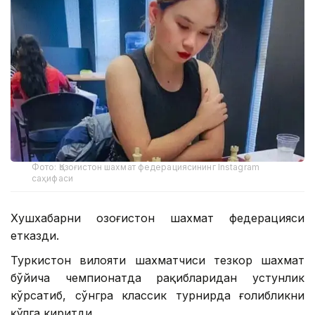
Фото: Қозоғистон шахмат федерациясининг Instagram
саҳифаси
Хушхабарни Қозоғистон шахмат федерацияси
етказди.
Туркистон вилояти шахматчиси тезкор шахмат
бўйича чемпионатда рақибларидан устунлик
кўрсатиб, сўнгра классик турнирда ғолибликни
қўлга киритди.