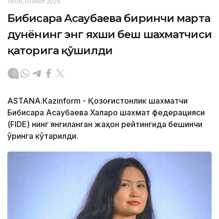
19:08, 01 Июл 2026
Бибисара Асаубаева биринчи марта
дунёнинг энг яхши беш шахматчиси
қаторига қўшилди
АSTANА.Кazinform - Қозоғистонлик шахматчи
Бибисара Асаубаева Халқаро шахмат федерацияси
(FIDE) нинг янгиланган жаҳон рейтингида бешинчи
ўринга кўтарилди.