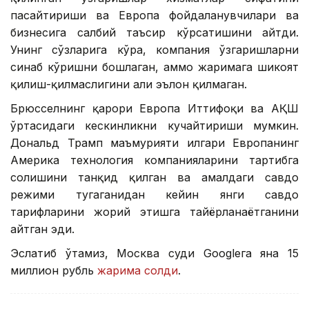
пасайтириши ва Европа фойдаланувчилари ва
бизнесига салбий таъсир кўрсатишини айтди.
Унинг сўзларига кўра, компания ўзгаришларни
синаб кўришни бошлаган, аммо жаримага шикоят
қилиш-қилмаслигини ҳали эълон қилмаган.
Брюсселнинг қарори Европа Иттифоқи ва АҚШ
ўртасидаги кескинликни кучайтириши мумкин.
Дональд Трамп маъмурияти илгари Европанинг
Америка технология компанияларини тартибга
солишини танқид қилган ва амалдаги савдо
режими тугаганидан кейин янги савдо
тарифларини жорий этишга тайёрланаётганини
айтган эди.
Эслатиб ўтамиз, Москва суди Googleга яна 15
миллион рубль
жарима солди
.