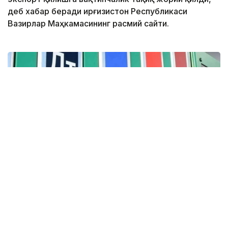
деб хабар беради Қирғизистон Республикаси
Вазирлар Маҳкамасининг расмий сайти.
Фото: Кабар
Тегишли қарор Вазирлар Маҳкамаси томонидан