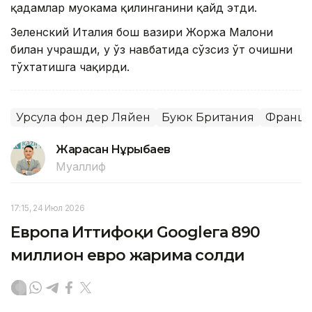
қадамлар муҳокама қилинганини қайд этди.
Зеленский Италия бош вазири Жоржа Малони
билан учрашди, у ўз навбатида сўзсиз ўт очишни
тўхтатишга чақирди.
Урсула фон дер Ляйен
Буюк Британия
Франц
Жарасқан Нұрыбаев
Муаллиф
17:15, 24 Июл 2026
Европа Иттифоқи Googleга 890
миллион евро жарима солди