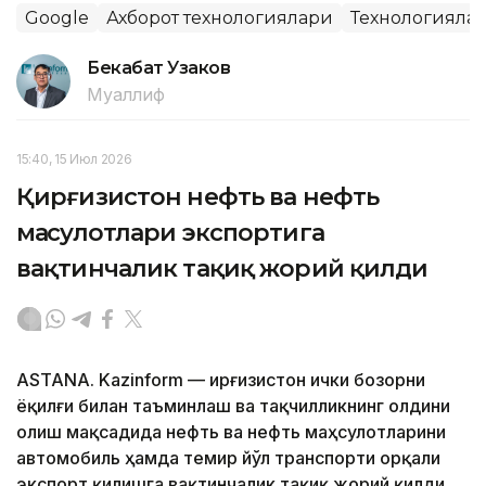
Google
Ахборот технологиялари
Технологияла
Бекабат Узаков
Муаллиф
15:40, 15 Июл 2026
Қирғизистон нефть ва нефть
маҳсулотлари экспортига
вақтинчалик тақиқ жорий қилди
ASTANA. Kazinform — Қирғизистон ички бозорни
ёқилғи билан таъминлаш ва тақчилликнинг олдини
олиш мақсадида нефть ва нефть маҳсулотларини
автомобиль ҳамда темир йўл транспорти орқали
экспорт қилишга вақтинчалик тақиқ жорий қилди,