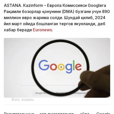
ASTANА. Кazinform – Европа Комиссияси Googleга
Рақамли бозорлар қонунини (DMA) бузгани учун 890
миллион евро жарима солди. Шундай қилиб, 2024
йил март ойида бошланган тергов якунланди, деб
хабар беради
Euronews
.
Фото: Аnadolu
Регуляторнинг маълумотларига кўра, Google