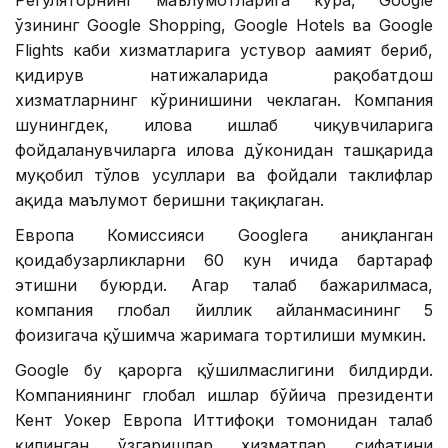
ўзининг Google Shopping, Google Hotels ва Google
Flights каби хизматларига устувор аҳамият бериб,
қидирув натижаларида рақобатдош
хизматларнинг кўринишини чеклаган. Компания
шунингдек, илова ишлаб чиқувчиларига
фойдаланувчиларга илова дўконидан ташқарида
муқобил тўлов усуллари ва фойдали таклифлар
ҳақида маълумот беришни тақиқлаган.
Европа Комиссияси Googleга аниқланган
қоидабузарликларни 60 кун ичида бартараф
этишни буюрди. Агар талаб бажарилмаса,
компания глобал йиллик айланмасининг 5
фоизигача қўшимча жаримага тортилиши мумкин.
Google бу қарорга қўшилмаслигини билдирди.
Компаниянинг глобал ишлар бўйича президенти
Кент Уокер Европа Иттифоқи томонидан талаб
қилинган ўзгаришлар хизматлар сифатини