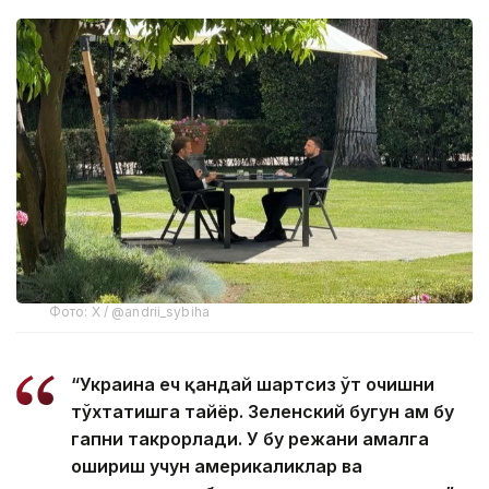
Фото: Х / @andrii_sybiha
“Украина ҳеч қандай шартсиз ўт очишни
тўхтатишга тайёр. Зеленский бугун ҳам бу
гапни такрорлади. У бу режани амалга
ошириш учун америкаликлар ва