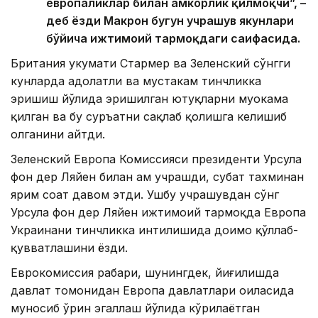
европаликлар билан ҳамкорлик қилмоқчи”, –
деб ёзди Макрон бугун учрашув якунлари
бўйича ижтимоий тармоқдаги саҳифасида.
Британия ҳукумати Стармер ва Зеленский сўнгги
кунларда адолатли ва мустаҳкам тинчликка
эришиш йўлида эришилган ютуқларни муҳокама
қилган ва бу суръатни сақлаб қолишга келишиб
олганини айтди.
Зеленский Европа Комиссияси президенти Урсула
фон дер Ляйен билан ҳам учрашди, суҳбат тахминан
ярим соат давом этди. Ушбу учрашувдан сўнг
Урсула фон дер Ляйен ижтимоий тармоқда Европа
Украинани тинчликка интилишида доимо қўллаб-
қувватлашини ёзди.
Еврокомиссия раҳбари, шунингдек, йиғилишда
давлат томонидан Европа давлатлари оиласида
муносиб ўрин эгаллаш йўлида кўрилаётган