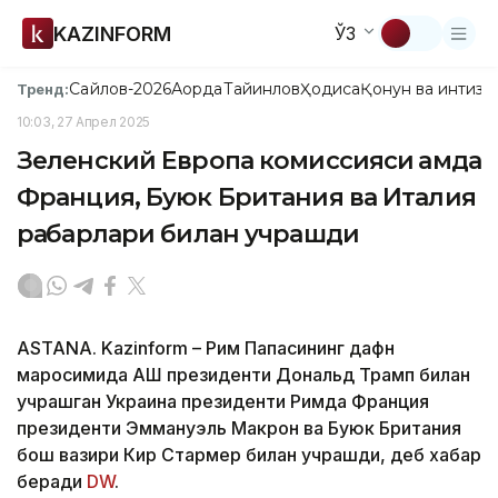
KAZINFORM
ЎЗ
Сайлов-2026
Ақорда
Тайинлов
Ҳодиса
Қонун ва интизо
Тренд:
10:03, 27 Апрел 2025
Зеленский Европа комиссияси ҳамда
Франция, Буюк Британия ва Италия
раҳбарлари билан учрашди
ASTANA. Kazinform – Рим Папасининг дафн
маросимида АҚШ президенти Дональд Трамп билан
учрашган Украина президенти Римда Франция
президенти Эммануэль Макрон ва Буюк Британия
бош вазири Кир Стармер билан учрашди, деб хабар
беради
DW
.